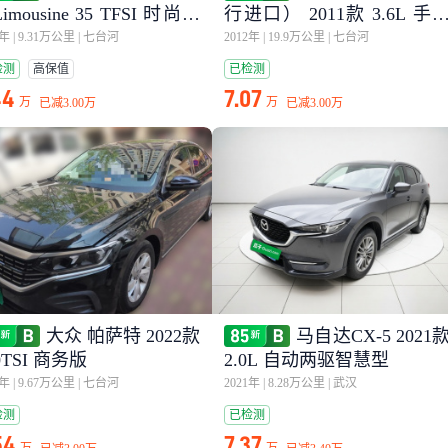
Limousine 35 TFSI 时尚致
行进口） 2011款 3.6L 手
型
一体 美规版
2年
|
9.31万公里
|
七台河
2012年
|
19.9万公里
|
七台河
检测
高保值
已检测
44
7.07
万
万
已减
3.00万
已减
3.00万
大众 帕萨特 2022款
马自达CX-5 2021
0TSI 商务版
2.0L 自动两驱智慧型
2年
|
9.67万公里
|
七台河
2021年
|
8.28万公里
|
武汉
检测
已检测
54
7.37