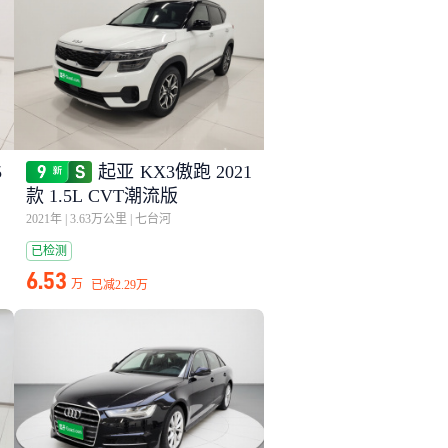
5
起亚 KX3傲跑 2021
款 1.5L CVT潮流版
2021年
|
3.63万公里
|
七台河
已检测
6.53
万
已减
2.29万