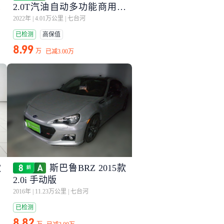
自
2.0T汽油自动多功能商用车
中轴低顶双开尾门国VI
2022年
|
4.01万公里
|
七台河
已检测
高保值
8.99
万
已减
3.00万
款
斯巴鲁BRZ 2015款
2.0i 手动版
2016年
|
11.23万公里
|
七台河
已检测
8.82