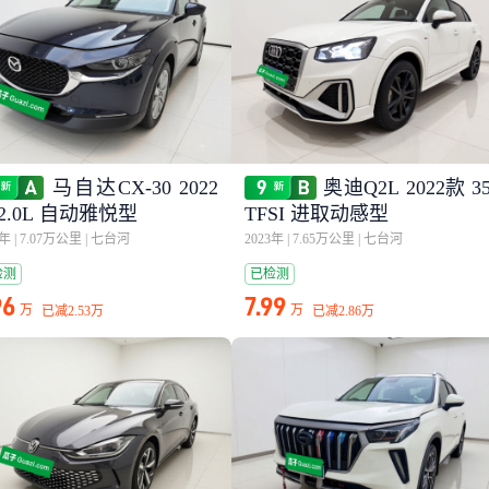
马自达CX-30 2022
奥迪Q2L 2022款 3
2.0L 自动雅悦型
TFSI 进取动感型
2年
|
7.07万公里
|
七台河
2023年
|
7.65万公里
|
七台河
检测
已检测
96
7.99
万
万
已减
2.53万
已减
2.86万