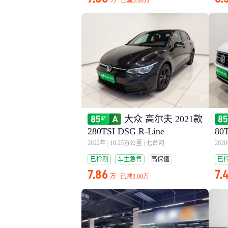
万
已减
3.00万
大众 高尔夫 2021款
280TSI DSG R-Line
8
2022年
|
10.25万公里
|
七台河
202
已检测
车主急售
高保值
已
7.86
7.
万
已减
3.00万