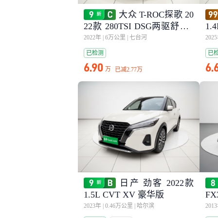
大众 T-ROC探歌 20
22款 280TSI DSG两驱舒享P
1.
LUS
2022年
|
6万公里
|
七台河
202
已检测
已
6.90
6.
万
已减
2.77万
日产 劲客 2022款
1.5L CVT XV 豪华版
FX
2023年
|
0.46万公里
|
哈尔滨
201