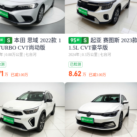
本田 思域 2022款 1
起亚 赛图斯 2023
TURBO CVT尚动版
1.5L CVT豪华版
5年
|
0.88万公里
|
七台河
2024年
|
0.3万公里
|
七台河
检测
已检测
71
8.62
万
万
已减
3.00万
已减
3.00万