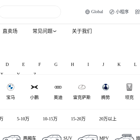
Global
小程序
直卖场
常见问题
关于我们
D
E
F
G
H
I
J
K
L
X
Y
Z
宝马
小鹏
奥迪
雷克萨斯
腾势
坦克
马自达
福特
大众
红旗
别克
小米汽车
5万
5-10万
10-15万
15-20万
20万以上
两厢车
SUV
MPV