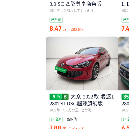
3.0 SC 四驱尊享商务版
L 
雅
2014年
|
15.75万公里
|
七台河
202
已检测
已
8.47
7.
万
已减
3.00万
大众 2022款 凌渡L
280TSI DSG超辣旗舰版
28
2022年
|
7.55万公里
|
七台河
202
已检测
高保值
已
7.88
6.