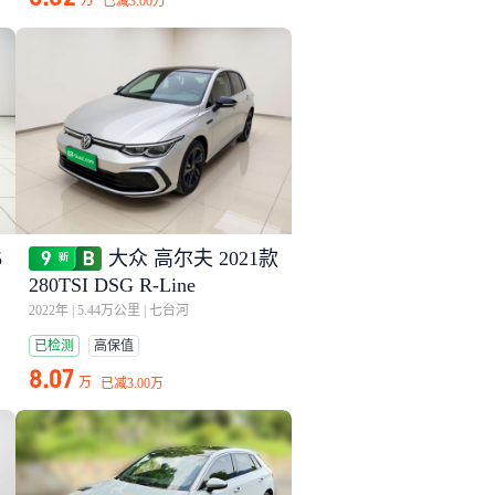
万
已减
3.00万
5
大众 高尔夫 2021款
280TSI DSG R-Line
2022年
|
5.44万公里
|
七台河
已检测
高保值
8.07
万
已减
3.00万