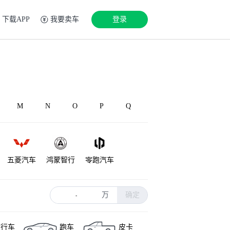
下载APP
我要卖车
登录
M
N
O
P
Q
五菱汽车
鸿蒙智行
零跑汽车
丰田
理想汽车
蔚来
万
确定
-
旅行车
跑车
皮卡