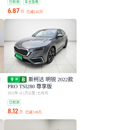
已检测
车主急售
6.87
万
已减
2.62万
2
斯柯达 明锐 2022款
PRO TSI280 尊享版
2022年
|
6.1万公里
|
七台河
已检测
8.12
万
已减
3.00万