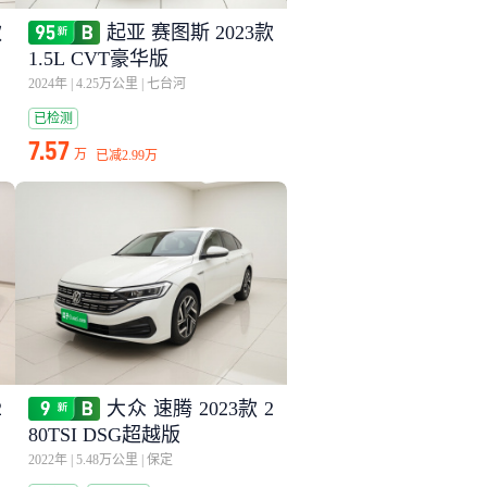
款
起亚 赛图斯 2023款
1.5L CVT豪华版
2024年
|
4.25万公里
|
七台河
已检测
7.57
万
已减
2.99万
2
大众 速腾 2023款 2
80TSI DSG超越版
2022年
|
5.48万公里
|
保定