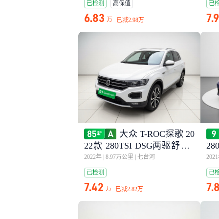
已检测
高保值
已
6.83
7.
万
已减
2.98万
大众 T-ROC探歌 20
22款 280TSI DSG两驱舒享P
28
LUS
2022年
|
8.97万公里
|
七台河
202
已检测
已
7.42
7.
万
已减
2.82万