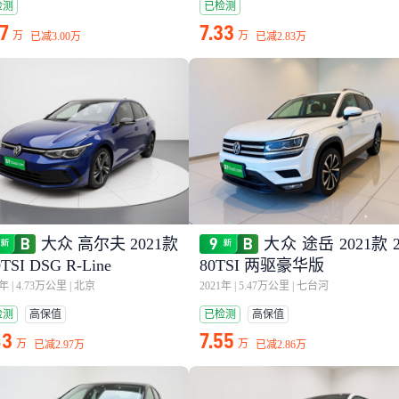
检测
已检测
97
7.33
万
万
已减
3.00万
已减
2.83万
大众 高尔夫 2021款
大众 途岳 2021款 
0TSI DSG R-Line
80TSI 两驱豪华版
1年
|
4.73万公里
|
北京
2021年
|
5.47万公里
|
七台河
检测
高保值
已检测
高保值
83
7.55
万
万
已减
2.97万
已减
2.86万