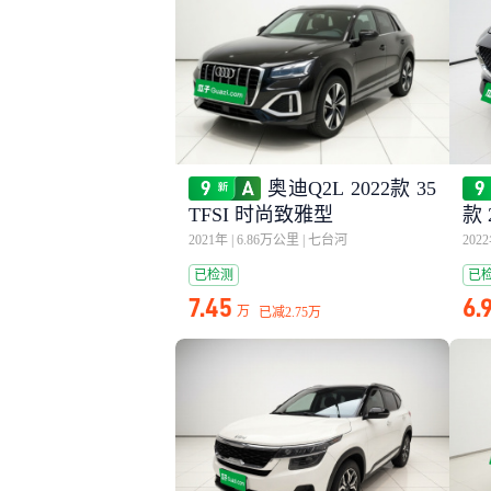
奥迪Q2L 2022款 35
TFSI 时尚致雅型
款 
2021年
|
6.86万公里
|
七台河
202
已检测
已
7.45
6.
万
已减
2.75万