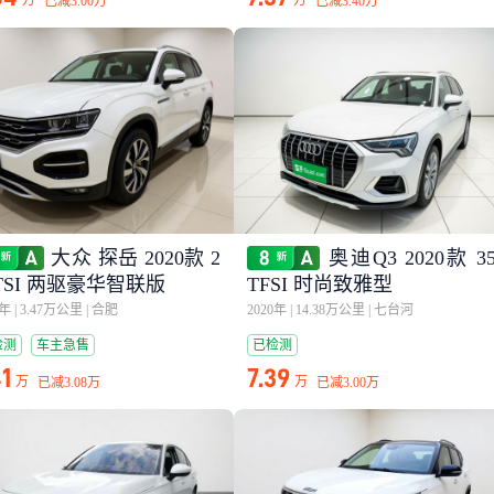
万
万
已减
3.00万
已减
3.40万
大众 探岳 2020款 2
奥迪Q3 2020款 3
0TSI 两驱豪华智联版
TFSI 时尚致雅型
0年
|
3.47万公里
|
合肥
2020年
|
14.38万公里
|
七台河
检测
车主急售
已检测
41
7.39
万
万
已减
3.08万
已减
3.00万