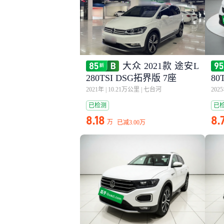
大众 2021款 途安L
280TSI DSG拓界版 7座
80
2021年
|
10.21万公里
|
七台河
202
已检测
已
8.18
8.
万
已减
3.00万