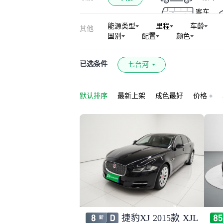
客车
能源类型
里程
车龄
其他
国别
配置
颜色
已选条件
七台河
默认排序
最新上架
成色最好
价格
捷豹XJ 2015款 XJL