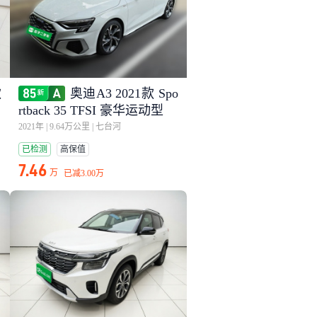
款
奥迪A3 2021款 Spo
rtback 35 TFSI 豪华运动型
2021年
|
9.64万公里
|
七台河
已检测
高保值
7.46
万
已减
3.00万