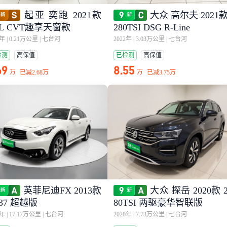
起亚 奕跑 2021款
大众 高尔夫 2021
4L CVT趣享天窗款
280TSI DSG R-Line
5年
|
0.21万公里
|
七台河
2022年
|
3.03万公里
|
七台河
检测
高保值
已检测
高保值
69
8.55
万
万
已减
2.68万
已减
3.75万
英菲尼迪FX 2013款
大众 探岳 2020款 
37 超越版
80TSI 两驱豪华智联版
3年
|
17.17万公里
|
七台河
2020年
|
7.73万公里
|
七台河