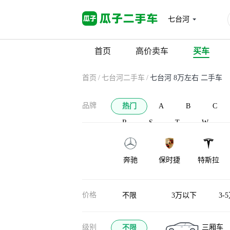
七台河
首页
高价卖车
买车
首页
/
七台河二手车
/
七台河 8万左右 二手车
品牌
热门
A
B
C
R
S
T
W
奔驰
保时捷
特斯拉
凯迪拉克
沃尔沃
领克
价格
不限
3万以下
3-
级别
三厢车
不限