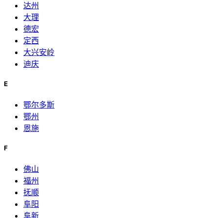
达州
大理
德宏
定西
大兴安岭
迪庆
E
鄂尔多斯
鄂州
恩施
F
佛山
福州
抚顺
阜阳
阜新