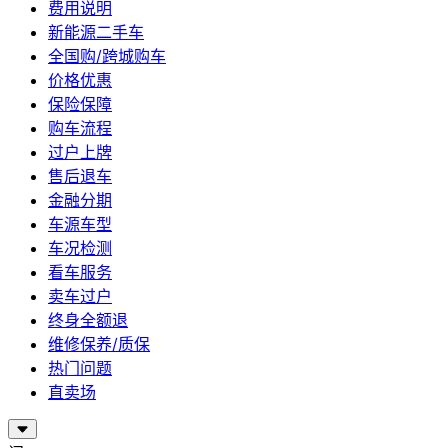
费用说明
新能源二手车
全国购/跨城购车
价格优惠
保险保障
购车流程
过户上牌
售后退车
金融分期
车源车型
车况检测
看车服务
卖车过户
终身全额退
维修保养/质保
热门问题
直卖场