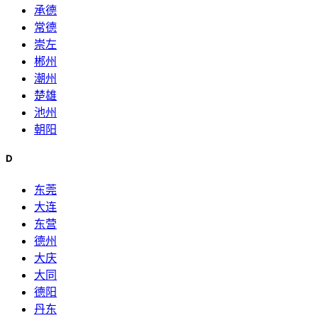
承德
常德
崇左
郴州
潮州
楚雄
池州
朝阳
D
东莞
大连
东营
德州
大庆
大同
德阳
丹东