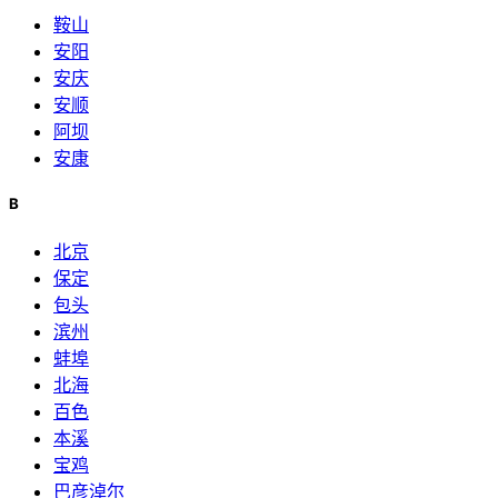
鞍山
安阳
安庆
安顺
阿坝
安康
B
北京
保定
包头
滨州
蚌埠
北海
百色
本溪
宝鸡
巴彦淖尔