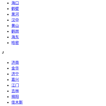
海口
鹤壁
黑河
汉中
黄山
鹤岗
海东
哈密
J
济南
金华
济宁
嘉兴
江门
吉林
揭阳
佳木斯