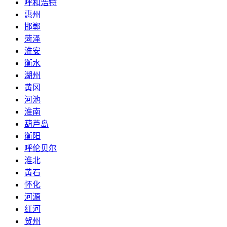
呼和浩特
惠州
邯郸
菏泽
淮安
衡水
湖州
黄冈
河池
淮南
葫芦岛
衡阳
呼伦贝尔
淮北
黄石
怀化
河源
红河
贺州