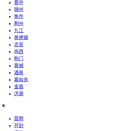
晋中
锦州
焦作
荆州
九江
景德镇
吉安
鸡西
荆门
晋城
酒泉
嘉峪关
金昌
济源
K
昆明
开封