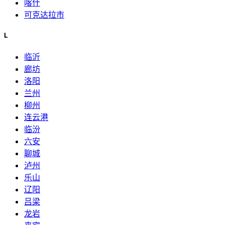
喀什
可克达拉市
L
临沂
廊坊
洛阳
兰州
柳州
连云港
临汾
六安
聊城
泸州
乐山
辽阳
吕梁
龙岩