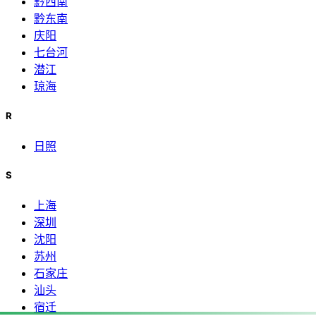
黔西南
黔东南
庆阳
七台河
潜江
琼海
R
日照
S
上海
深圳
沈阳
苏州
石家庄
汕头
宿迁