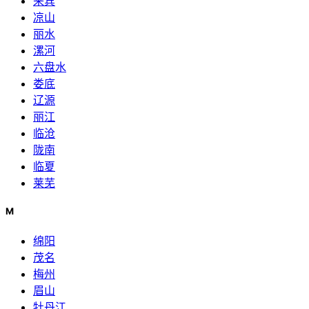
来宾
凉山
丽水
漯河
六盘水
娄底
辽源
丽江
临沧
陇南
临夏
莱芜
M
绵阳
茂名
梅州
眉山
牡丹江