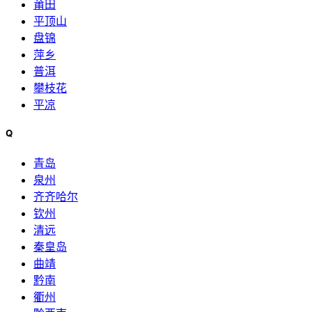
莆田
平顶山
盘锦
萍乡
普洱
攀枝花
平凉
Q
青岛
泉州
齐齐哈尔
钦州
清远
秦皇岛
曲靖
黔南
衢州