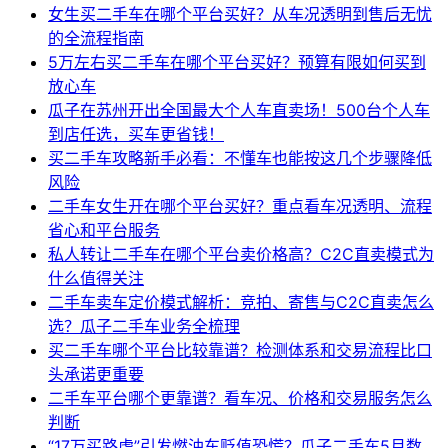
女生买二手车在哪个平台买好？从车况透明到售后无忧
的全流程指南
5万左右买二手车在哪个平台买好？预算有限如何买到
放心车
瓜子在苏州开出全国最大个人车直卖场！500台个人车
到店任选，买车更省钱！
买二手车攻略新手必看：不懂车也能按这几个步骤降低
风险
二手车女生开在哪个平台买好？重点看车况透明、流程
省心和平台服务
私人转让二手车在哪个平台卖价格高？C2C直卖模式为
什么值得关注
二手车卖车定价模式解析：竞拍、寄售与C2C直卖怎么
选？瓜子二手车业务全梳理
买二手车哪个平台比较靠谱？检测体系和交易流程比口
头承诺更重要
二手车平台哪个更靠谱？看车况、价格和交易服务怎么
判断
“17万买路虎”引发燃油车贬值恐慌？瓜子二手车5月数