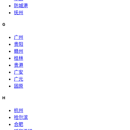
防城港
抚州
G
广州
贵阳
赣州
桂林
贵港
广安
广元
固原
H
杭州
哈尔滨
合肥