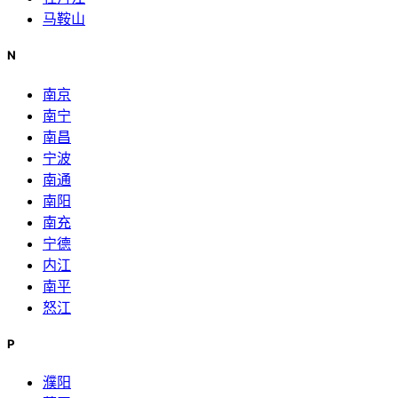
马鞍山
N
南京
南宁
南昌
宁波
南通
南阳
南充
宁德
内江
南平
怒江
P
濮阳