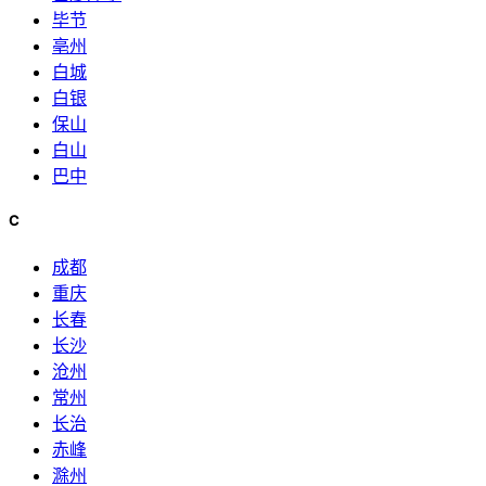
毕节
亳州
白城
白银
保山
白山
巴中
C
成都
重庆
长春
长沙
沧州
常州
长治
赤峰
滁州