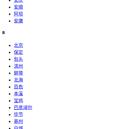
安庆
安顺
阿坝
安康
B
北京
保定
包头
滨州
蚌埠
北海
百色
本溪
宝鸡
巴彦淖尔
毕节
亳州
白城