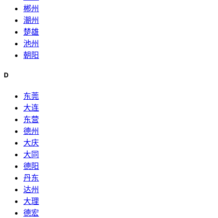
郴州
潮州
楚雄
池州
朝阳
D
东莞
大连
东营
德州
大庆
大同
德阳
丹东
达州
大理
德宏