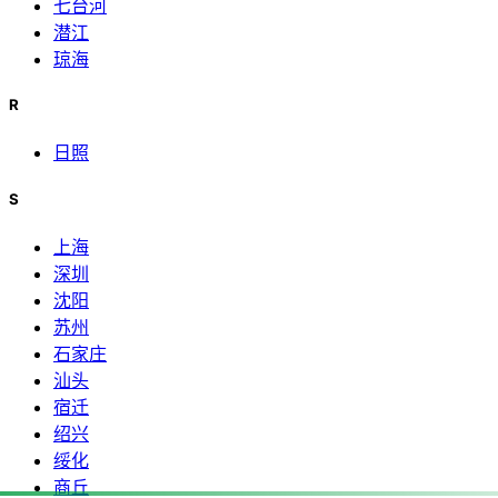
七台河
潜江
琼海
R
日照
S
上海
深圳
沈阳
苏州
石家庄
汕头
宿迁
绍兴
绥化
商丘