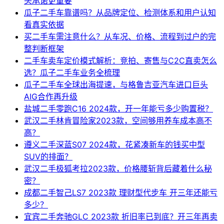
头承诺更重要
瓜子二手车靠谱吗？从品牌定位、检测体系和用户认知
看真实依据
买二手车需注意什么？从车况、价格、流程到过户的完
整判断框架
二手车卖车定价模式解析：竞拍、寄售与C2C直卖怎么
选？瓜子二手车业务全梳理
瓜子二手车全球出海提速，与格鲁吉亚汽车进口巨头
AIG合作再升级
盐城二手零跑C16 2024款，开一年能亏多少购置税？
武汉二手林肯冒险家2023款，空间够用养车成本高不
高？
遵义二手深蓝S07 2024款，花紧凑新车的钱买中型
SUV的排面？
武汉二手极狐考拉2023款，价格腰斩背后藏着什么秘
密？
成都二手智己LS7 2023款 理财型代步车 开三年还能亏
多少？
宜宾二手奔驰GLC 2023款 折旧率已到底？开三年再卖