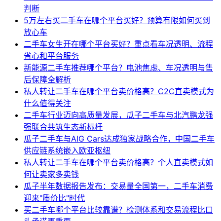
判断
5万左右买二手车在哪个平台买好？预算有限如何买到
放心车
二手车女生开在哪个平台买好？重点看车况透明、流程
省心和平台服务
新能源二手车推荐哪个平台？电池焦虑、车况透明与售
后保障全解析
私人转让二手车在哪个平台卖价格高？C2C直卖模式为
什么值得关注
二手车行业迈向高质量发展，瓜子二手车与北汽鹏龙强
强联合共筑生态新标杆
瓜子二手车与AIG Cars达成独家战略合作，中国二手车
供应链系统嵌入欧亚枢纽
私人转让二手车在哪个平台卖价格高？个人直卖模式如
何让卖家多卖钱
瓜子半年数据报告发布：交易量全国第一，二手车消费
迎来"质价比"时代
买二手车哪个平台比较靠谱？检测体系和交易流程比口