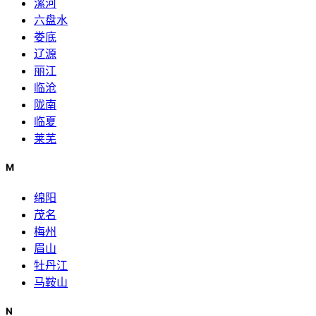
漯河
六盘水
娄底
辽源
丽江
临沧
陇南
临夏
莱芜
M
绵阳
茂名
梅州
眉山
牡丹江
马鞍山
N