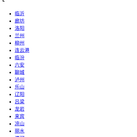
L
临沂
廊坊
洛阳
兰州
柳州
连云港
临汾
六安
聊城
泸州
乐山
辽阳
吕梁
龙岩
来宾
凉山
丽水