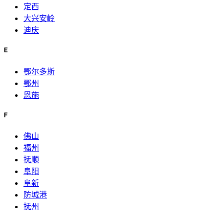
定西
大兴安岭
迪庆
E
鄂尔多斯
鄂州
恩施
F
佛山
福州
抚顺
阜阳
阜新
防城港
抚州