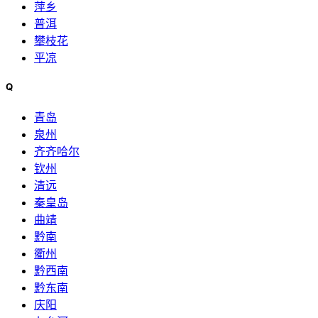
萍乡
普洱
攀枝花
平凉
Q
青岛
泉州
齐齐哈尔
钦州
清远
秦皇岛
曲靖
黔南
衢州
黔西南
黔东南
庆阳