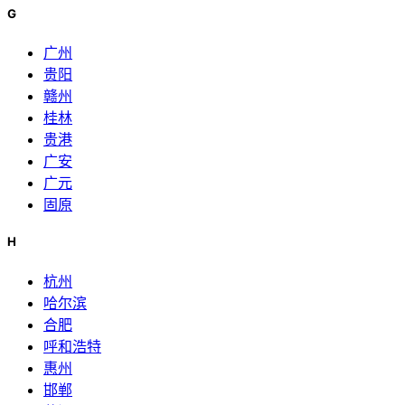
G
广州
贵阳
赣州
桂林
贵港
广安
广元
固原
H
杭州
哈尔滨
合肥
呼和浩特
惠州
邯郸