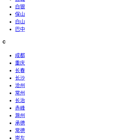
白银
保山
白山
巴中
C
成都
重庆
长春
长沙
沧州
常州
长治
赤峰
滁州
承德
常德
崇左