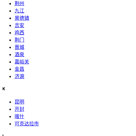
荆州
九江
景德镇
吉安
鸡西
荆门
晋城
酒泉
嘉峪关
金昌
济源
K
昆明
开封
喀什
可克达拉市