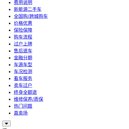
费用说明
新能源二手车
全国购/跨城购车
价格优惠
保险保障
购车流程
过户上牌
售后退车
金融分期
车源车型
车况检测
看车服务
卖车过户
终身全额退
维修保养/质保
热门问题
直卖场