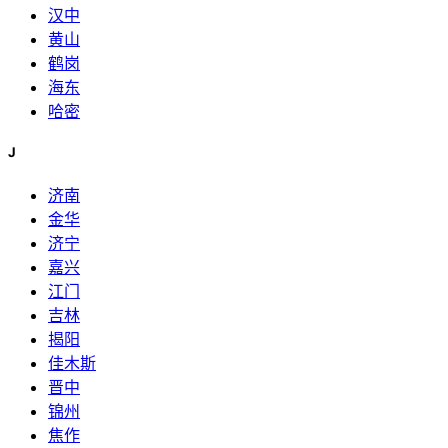
汉中
黄山
鹤岗
海东
哈密
J
济南
金华
济宁
嘉兴
江门
吉林
揭阳
佳木斯
晋中
锦州
焦作