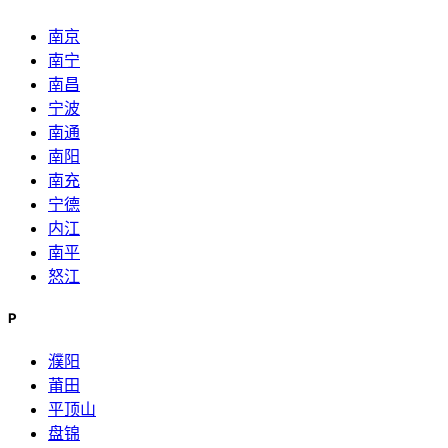
南京
南宁
南昌
宁波
南通
南阳
南充
宁德
内江
南平
怒江
P
濮阳
莆田
平顶山
盘锦