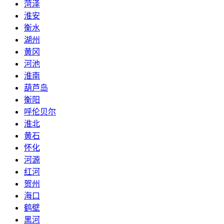
菏泽
淮安
衡水
湖州
黄冈
河池
淮南
葫芦岛
衡阳
呼伦贝尔
淮北
黄石
怀化
河源
红河
贺州
海口
鹤壁
黑河