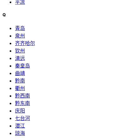
平凉
Q
青岛
泉州
齐齐哈尔
钦州
清远
秦皇岛
曲靖
黔南
衢州
黔西南
黔东南
庆阳
七台河
潜江
琼海