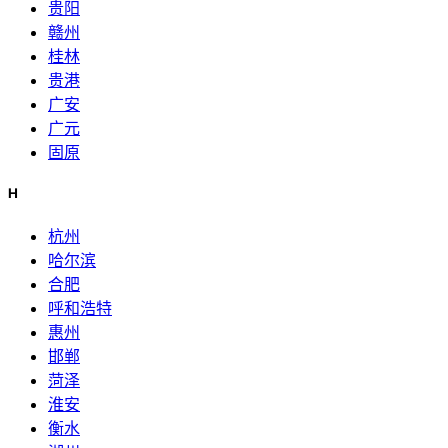
贵阳
赣州
桂林
贵港
广安
广元
固原
H
杭州
哈尔滨
合肥
呼和浩特
惠州
邯郸
菏泽
淮安
衡水