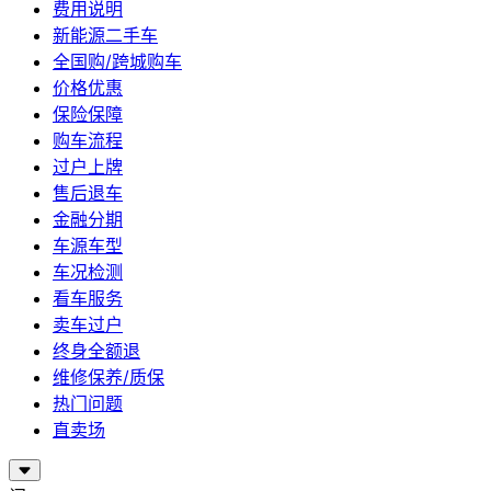
费用说明
新能源二手车
全国购/跨城购车
价格优惠
保险保障
购车流程
过户上牌
售后退车
金融分期
车源车型
车况检测
看车服务
卖车过户
终身全额退
维修保养/质保
热门问题
直卖场