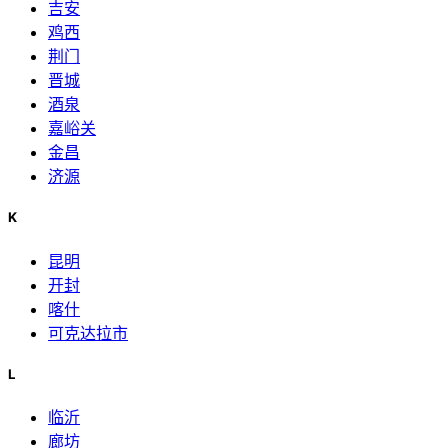
吉安
鸡西
荆门
晋城
酒泉
嘉峪关
金昌
济源
K
昆明
开封
喀什
可克达拉市
L
临沂
廊坊