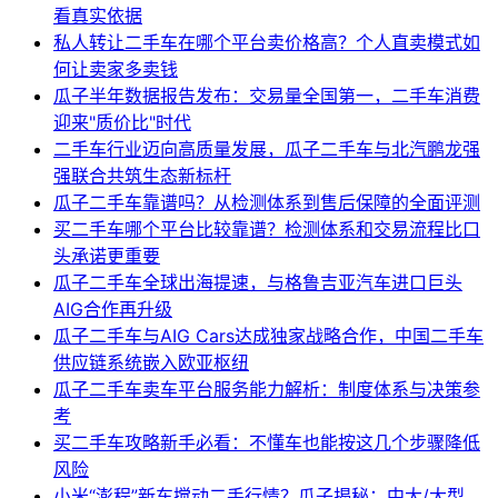
看真实依据
私人转让二手车在哪个平台卖价格高？个人直卖模式如
何让卖家多卖钱
瓜子半年数据报告发布：交易量全国第一，二手车消费
迎来"质价比"时代
二手车行业迈向高质量发展，瓜子二手车与北汽鹏龙强
强联合共筑生态新标杆
瓜子二手车靠谱吗？从检测体系到售后保障的全面评测
买二手车哪个平台比较靠谱？检测体系和交易流程比口
头承诺更重要
瓜子二手车全球出海提速，与格鲁吉亚汽车进口巨头
AIG合作再升级
瓜子二手车与AIG Cars达成独家战略合作，中国二手车
供应链系统嵌入欧亚枢纽
瓜子二手车卖车平台服务能力解析：制度体系与决策参
考
买二手车攻略新手必看：不懂车也能按这几个步骤降低
风险
小米“澎程”新车搅动二手行情？瓜子揭秘：中大/大型