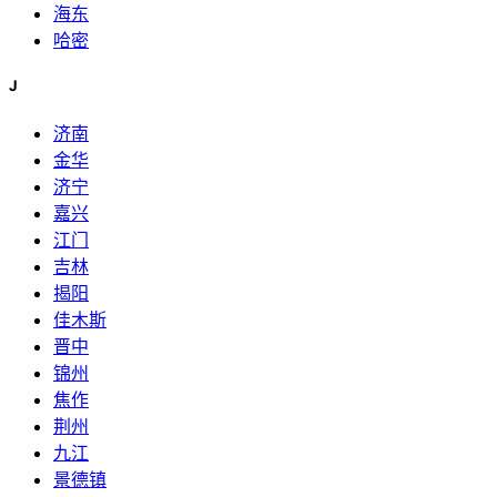
海东
哈密
J
济南
金华
济宁
嘉兴
江门
吉林
揭阳
佳木斯
晋中
锦州
焦作
荆州
九江
景德镇