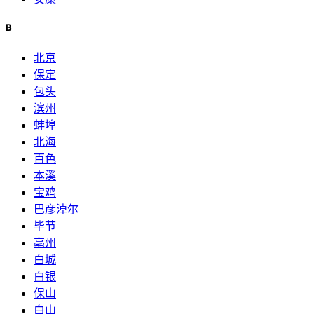
B
北京
保定
包头
滨州
蚌埠
北海
百色
本溪
宝鸡
巴彦淖尔
毕节
亳州
白城
白银
保山
白山