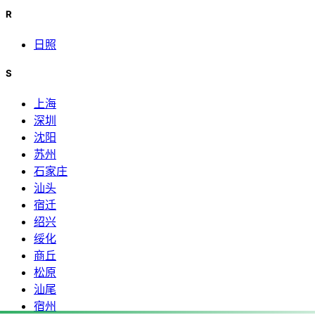
R
日照
S
上海
深圳
沈阳
苏州
石家庄
汕头
宿迁
绍兴
绥化
商丘
松原
汕尾
宿州