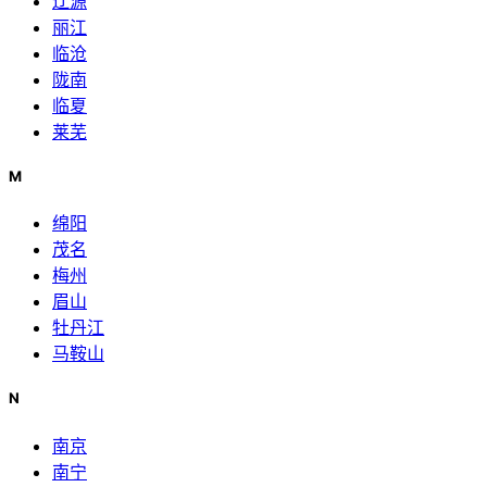
辽源
丽江
临沧
陇南
临夏
莱芜
M
绵阳
茂名
梅州
眉山
牡丹江
马鞍山
N
南京
南宁