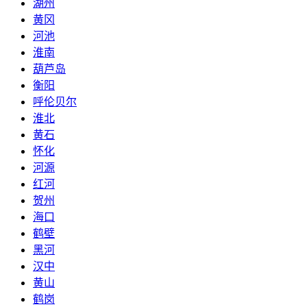
湖州
黄冈
河池
淮南
葫芦岛
衡阳
呼伦贝尔
淮北
黄石
怀化
河源
红河
贺州
海口
鹤壁
黑河
汉中
黄山
鹤岗