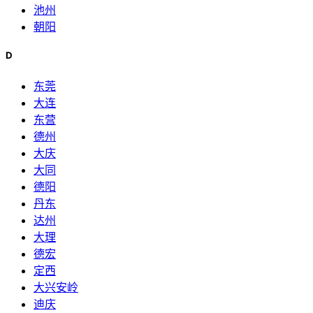
池州
朝阳
D
东莞
大连
东营
德州
大庆
大同
德阳
丹东
达州
大理
德宏
定西
大兴安岭
迪庆