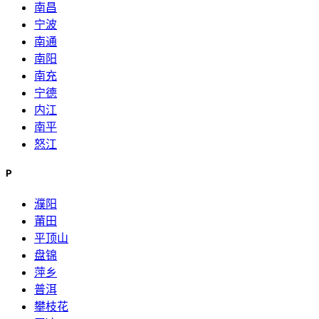
南昌
宁波
南通
南阳
南充
宁德
内江
南平
怒江
P
濮阳
莆田
平顶山
盘锦
萍乡
普洱
攀枝花