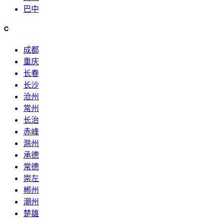
巴中
C
成都
重庆
长春
长沙
沧州
常州
长治
赤峰
滁州
承德
常德
崇左
郴州
潮州
楚雄