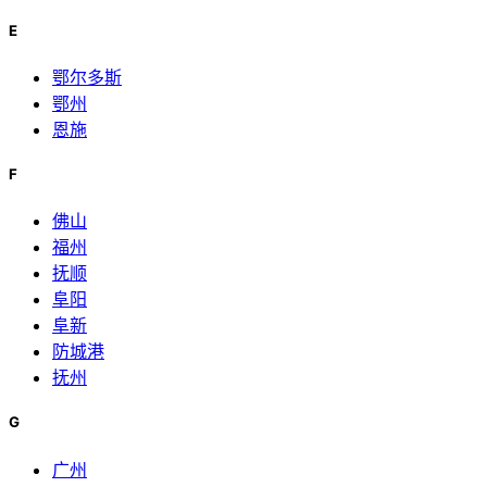
E
鄂尔多斯
鄂州
恩施
F
佛山
福州
抚顺
阜阳
阜新
防城港
抚州
G
广州