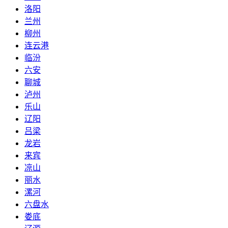
洛阳
兰州
柳州
连云港
临汾
六安
聊城
泸州
乐山
辽阳
吕梁
龙岩
来宾
凉山
丽水
漯河
六盘水
娄底