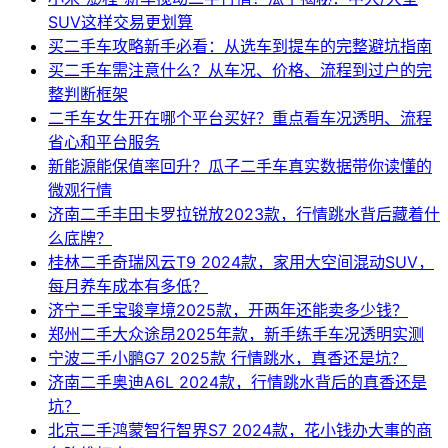
SUV这样交易更划算
买二手车攻略新手必看：从选车到提车的完整避坑指南
买二手车需注意什么？从车况、价格、流程到过户的完
整判断框架
二手车女生开在哪个平台买好？重点看车况透明、流程
省心和平台服务
新能源能保值率回升？瓜子二手车真实数据带你读懂的
微观行情
济南二手丰田卡罗拉锐放2023款，行情跳水背后藏着什
么底牌？
桂林二手奇瑞风云T9 2024款，家用大空间混动SUV，
每月养车成本有多低？
济宁二手宝骏享境2025款，开两年还能卖多少钱？
郑州二手大众途昂2025年款，新手练手车况透明实测
宁波二手小鹏G7 2025款 行情跳水，真香还是坑？
济南二手奥迪A6L 2024款，行情跳水背后的真香还是
坑？
北京二手鸿蒙智行智界S7 2024款，花小钱办大事的商