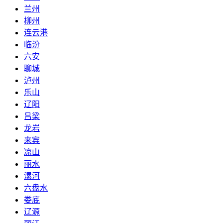
兰州
柳州
连云港
临汾
六安
聊城
泸州
乐山
辽阳
吕梁
龙岩
来宾
凉山
丽水
漯河
六盘水
娄底
辽源