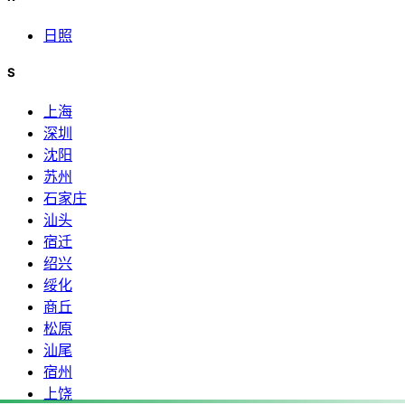
日照
S
上海
深圳
沈阳
苏州
石家庄
汕头
宿迁
绍兴
绥化
商丘
松原
汕尾
宿州
上饶