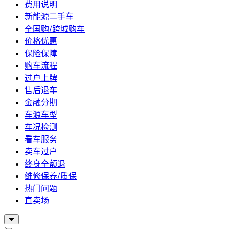
费用说明
新能源二手车
全国购/跨城购车
价格优惠
保险保障
购车流程
过户上牌
售后退车
金融分期
车源车型
车况检测
看车服务
卖车过户
终身全额退
维修保养/质保
热门问题
直卖场