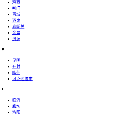
鸡西
荆门
晋城
酒泉
嘉峪关
金昌
济源
K
昆明
开封
喀什
可克达拉市
L
临沂
廊坊
洛阳