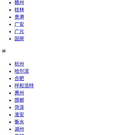
赣州
桂林
贵港
广安
广元
固原
H
杭州
哈尔滨
合肥
呼和浩特
惠州
邯郸
菏泽
淮安
衡水
湖州