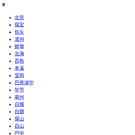
B
北京
保定
包头
滨州
蚌埠
北海
百色
本溪
宝鸡
巴彦淖尔
毕节
亳州
白城
白银
保山
白山
巴中