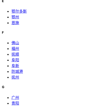
E
鄂尔多斯
鄂州
恩施
F
佛山
福州
抚顺
阜阳
阜新
防城港
抚州
G
广州
贵阳