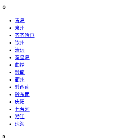
Q
青岛
泉州
齐齐哈尔
钦州
清远
秦皇岛
曲靖
黔南
衢州
黔西南
黔东南
庆阳
七台河
潜江
琼海
R