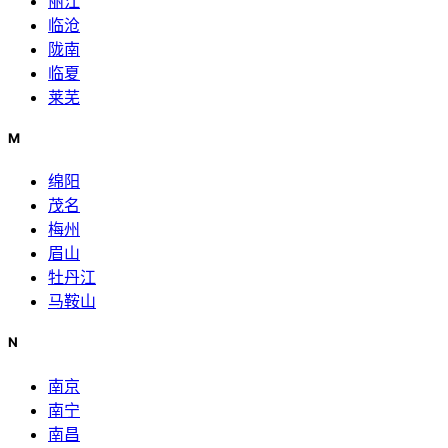
丽江
临沧
陇南
临夏
莱芜
M
绵阳
茂名
梅州
眉山
牡丹江
马鞍山
N
南京
南宁
南昌