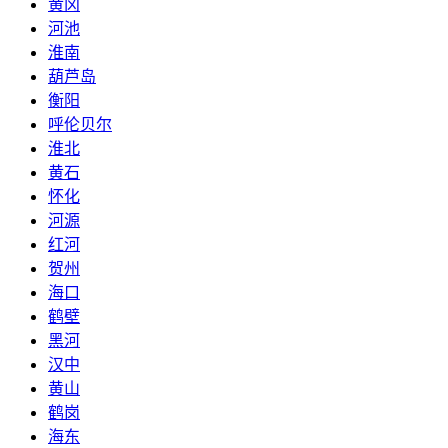
黄冈
河池
淮南
葫芦岛
衡阳
呼伦贝尔
淮北
黄石
怀化
河源
红河
贺州
海口
鹤壁
黑河
汉中
黄山
鹤岗
海东