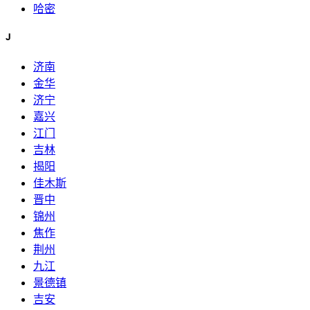
哈密
J
济南
金华
济宁
嘉兴
江门
吉林
揭阳
佳木斯
晋中
锦州
焦作
荆州
九江
景德镇
吉安