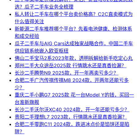
选？瓜子二手车业务全梳理
私人转让二手车在哪个平台卖价格高？C2C直卖模式为
什么值得关注
新能源二手车推荐哪个平台？先看电池健康、检测体系
和成交经验
瓜子二手车与AIG Cars达成独家战略合作，中国二手车
供应链系统嵌入欧亚枢纽
佛山二手宝马2系2023年款，透明拆解给新手吃定心丸
郑州二手大众途岳2025款 行情跳水还是真香捡漏？
长沙二手腾势N9 2025款，开一年再卖亏多少？
合肥二手广汽传祺传祺M8 2024款，开两年还能亏多
少？
重庆二手小鹏G7 2025款 花一台Model Y的钱，买回一
台准新旗舰
长沙二手沃尔沃XC40 2024款，开一年还能亏多少？
贵阳二手理想L7 2023款，行情跳水还是真香捡漏？
合肥二手零跑C11 2024款，跌进冰点价是馅饼还是陷
阱？