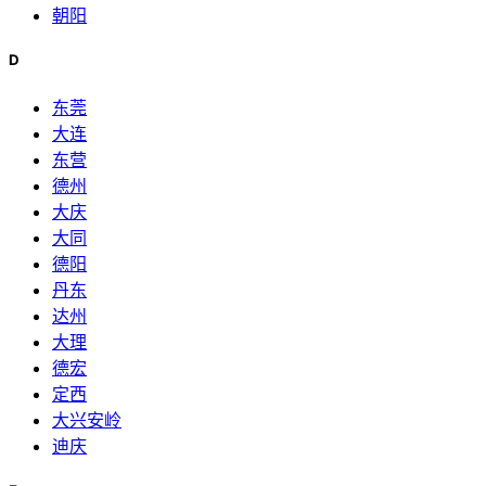
朝阳
D
东莞
大连
东营
德州
大庆
大同
德阳
丹东
达州
大理
德宏
定西
大兴安岭
迪庆