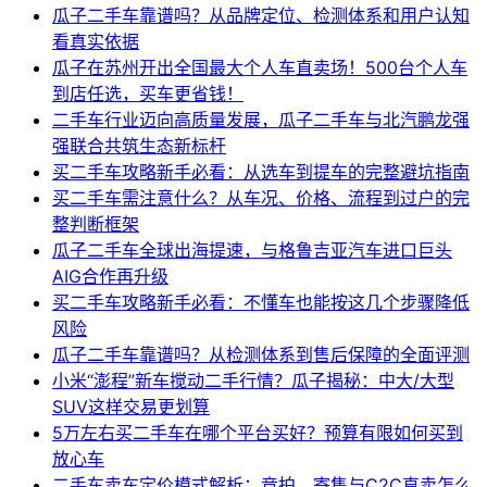
瓜子二手车靠谱吗？从品牌定位、检测体系和用户认知
看真实依据
瓜子在苏州开出全国最大个人车直卖场！500台个人车
到店任选，买车更省钱！
二手车行业迈向高质量发展，瓜子二手车与北汽鹏龙强
强联合共筑生态新标杆
买二手车攻略新手必看：从选车到提车的完整避坑指南
买二手车需注意什么？从车况、价格、流程到过户的完
整判断框架
瓜子二手车全球出海提速，与格鲁吉亚汽车进口巨头
AIG合作再升级
买二手车攻略新手必看：不懂车也能按这几个步骤降低
风险
瓜子二手车靠谱吗？从检测体系到售后保障的全面评测
小米“澎程”新车搅动二手行情？瓜子揭秘：中大/大型
SUV这样交易更划算
5万左右买二手车在哪个平台买好？预算有限如何买到
放心车
二手车卖车定价模式解析：竞拍、寄售与C2C直卖怎么