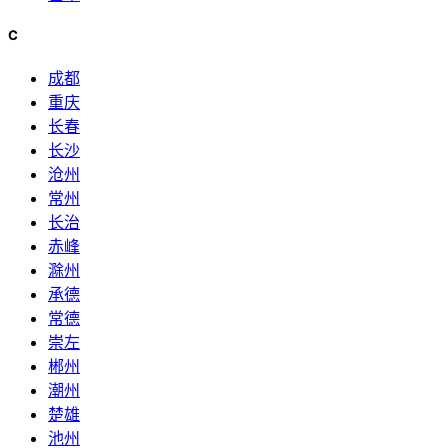
C
成都
重庆
长春
长沙
沧州
常州
长治
赤峰
滁州
承德
常德
崇左
郴州
潮州
楚雄
池州