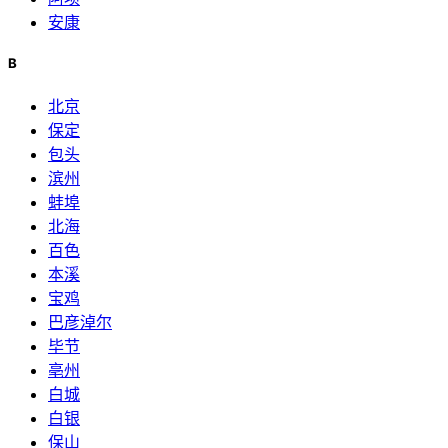
安康
B
北京
保定
包头
滨州
蚌埠
北海
百色
本溪
宝鸡
巴彦淖尔
毕节
亳州
白城
白银
保山