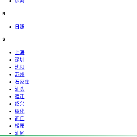
琼海
R
日照
S
上海
深圳
沈阳
苏州
石家庄
汕头
宿迁
绍兴
绥化
商丘
松原
汕尾