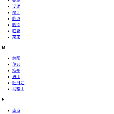
娄底
辽源
丽江
临沧
陇南
临夏
莱芜
M
绵阳
茂名
梅州
眉山
牡丹江
马鞍山
N
南京