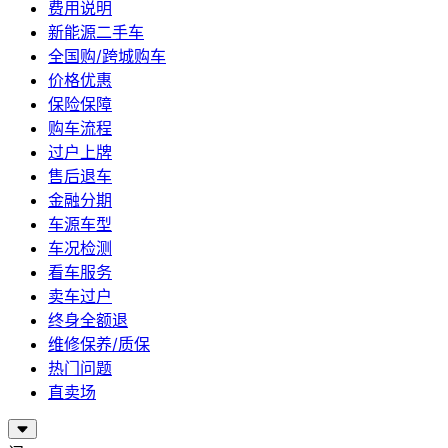
费用说明
新能源二手车
全国购/跨城购车
价格优惠
保险保障
购车流程
过户上牌
售后退车
金融分期
车源车型
车况检测
看车服务
卖车过户
终身全额退
维修保养/质保
热门问题
直卖场