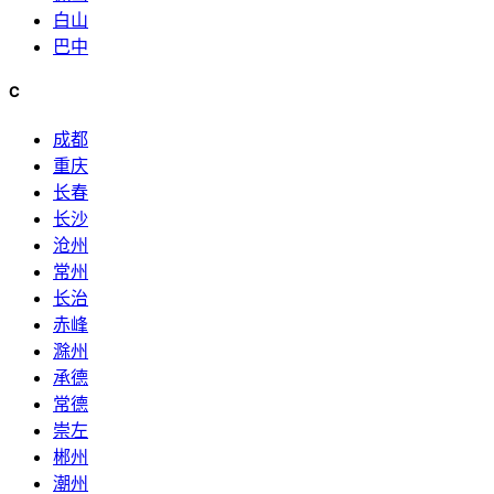
白山
巴中
C
成都
重庆
长春
长沙
沧州
常州
长治
赤峰
滁州
承德
常德
崇左
郴州
潮州