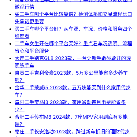
微观行情
买二手车哪个平台比较靠谱？检测体系和交易流程比口
头承诺更重要
买二手车哪个平台好？从车源、车况、价格和服务四个
维度看
二手车女生开在哪个平台买好？重点看车况透明、流程
省心和平台服务
大连二手别克GL8 2023款，一台让新手敢碰敢开的透
明练手车
自贡二手吉利帝豪2023款，5万多公里能省多少养车
钱？
金华二手荣威i5 2023款，五万块能买到什么家用代步
车？
阜阳二手宝马i3 2023款，家用通勤每月电费能省多
少？
合肥二手传祺M8 2024款，7座MPV家用到底有多能
装？
枣庄二手长安逸动2023款，跨过新车折旧的理财代步