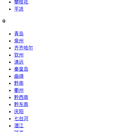
攀枝花
平凉
Q
青岛
泉州
齐齐哈尔
钦州
清远
秦皇岛
曲靖
黔南
衢州
黔西南
黔东南
庆阳
七台河
潜江