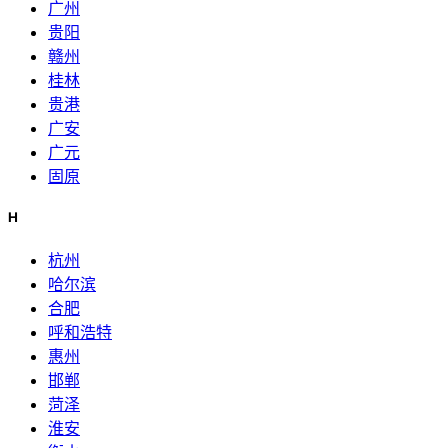
广州
贵阳
赣州
桂林
贵港
广安
广元
固原
H
杭州
哈尔滨
合肥
呼和浩特
惠州
邯郸
菏泽
淮安