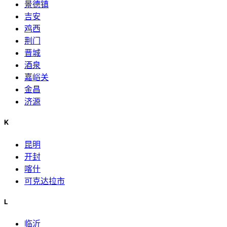
景德镇
吉安
鸡西
荆门
晋城
酒泉
嘉峪关
金昌
济源
K
昆明
开封
喀什
可克达拉市
L
临沂