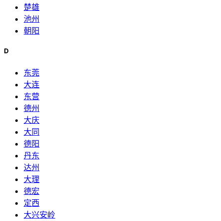
楚雄
池州
朝阳
D
东莞
大连
东营
德州
大庆
大同
德阳
丹东
达州
大理
德宏
定西
大兴安岭