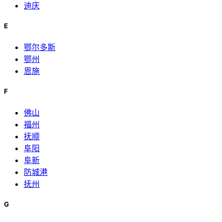
迪庆
E
鄂尔多斯
鄂州
恩施
F
佛山
福州
抚顺
阜阳
阜新
防城港
抚州
G