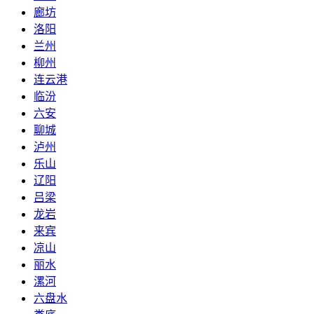
廊坊
洛阳
兰州
柳州
连云港
临汾
六安
聊城
泸州
乐山
辽阳
吕梁
龙岩
来宾
凉山
丽水
漯河
六盘水