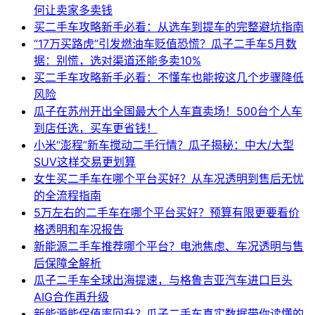
何让卖家多卖钱
买二手车攻略新手必看：从选车到提车的完整避坑指南
“17万买路虎”引发燃油车贬值恐慌？瓜子二手车5月数
据：别慌，选对渠道还能多卖10%
买二手车攻略新手必看：不懂车也能按这几个步骤降低
风险
瓜子在苏州开出全国最大个人车直卖场！500台个人车
到店任选，买车更省钱！
小米“澎程”新车搅动二手行情？瓜子揭秘：中大/大型
SUV这样交易更划算
女生买二手车在哪个平台买好？从车况透明到售后无忧
的全流程指南
5万左右的二手车在哪个平台买好？预算有限更要看价
格透明和车况报告
新能源二手车推荐哪个平台？电池焦虑、车况透明与售
后保障全解析
瓜子二手车全球出海提速，与格鲁吉亚汽车进口巨头
AIG合作再升级
新能源能保值率回升？瓜子二手车真实数据带你读懂的