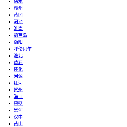
衡水
湖州
黄冈
河池
淮南
葫芦岛
衡阳
呼伦贝尔
淮北
黄石
怀化
河源
红河
贺州
海口
鹤壁
黑河
汉中
黄山