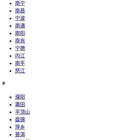
南宁
南昌
宁波
南通
南阳
南充
宁德
内江
南平
怒江
P
濮阳
莆田
平顶山
盘锦
萍乡
普洱