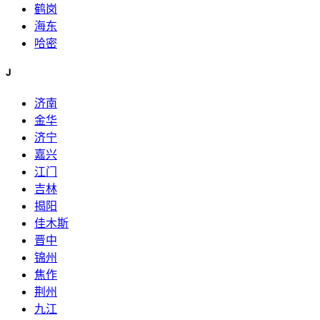
鹤岗
海东
哈密
J
济南
金华
济宁
嘉兴
江门
吉林
揭阳
佳木斯
晋中
锦州
焦作
荆州
九江