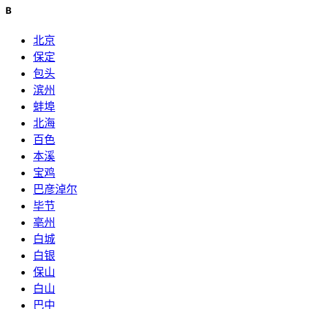
B
北京
保定
包头
滨州
蚌埠
北海
百色
本溪
宝鸡
巴彦淖尔
毕节
亳州
白城
白银
保山
白山
巴中