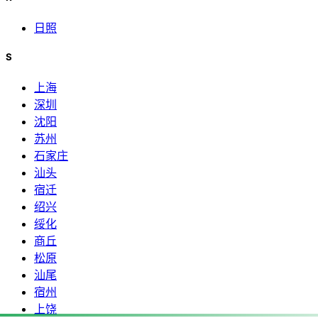
日照
S
上海
深圳
沈阳
苏州
石家庄
汕头
宿迁
绍兴
绥化
商丘
松原
汕尾
宿州
上饶