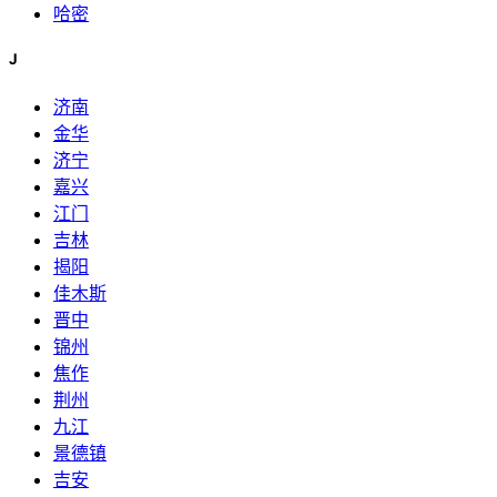
哈密
J
济南
金华
济宁
嘉兴
江门
吉林
揭阳
佳木斯
晋中
锦州
焦作
荆州
九江
景德镇
吉安