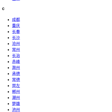
C
成都
重庆
长春
长沙
沧州
常州
长治
赤峰
滁州
承德
常德
崇左
郴州
潮州
楚雄
池州