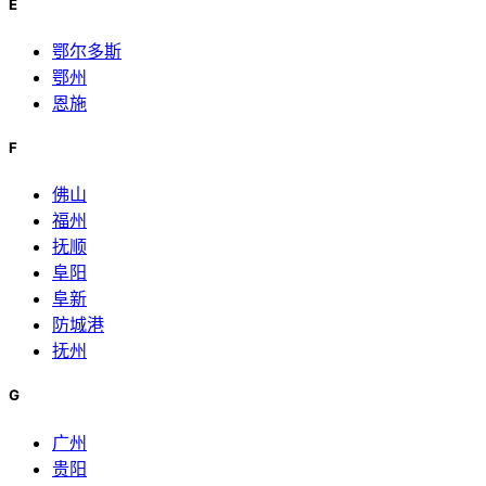
E
鄂尔多斯
鄂州
恩施
F
佛山
福州
抚顺
阜阳
阜新
防城港
抚州
G
广州
贵阳