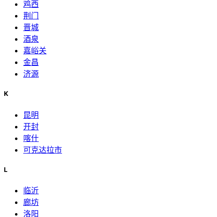
鸡西
荆门
晋城
酒泉
嘉峪关
金昌
济源
K
昆明
开封
喀什
可克达拉市
L
临沂
廊坊
洛阳