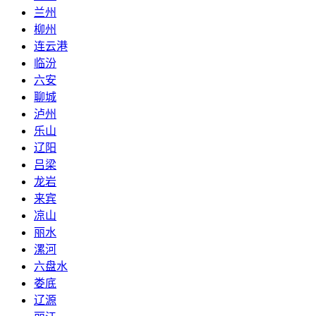
兰州
柳州
连云港
临汾
六安
聊城
泸州
乐山
辽阳
吕梁
龙岩
来宾
凉山
丽水
漯河
六盘水
娄底
辽源