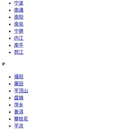
宁波
南通
南阳
南充
宁德
内江
南平
怒江
P
濮阳
莆田
平顶山
盘锦
萍乡
普洱
攀枝花
平凉