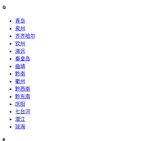
Q
青岛
泉州
齐齐哈尔
钦州
清远
秦皇岛
曲靖
黔南
衢州
黔西南
黔东南
庆阳
七台河
潜江
琼海
R