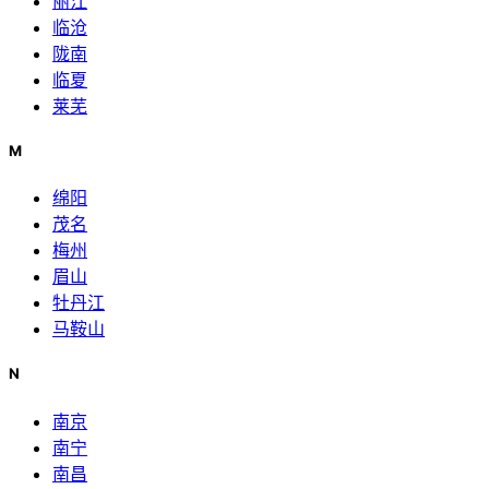
丽江
临沧
陇南
临夏
莱芜
M
绵阳
茂名
梅州
眉山
牡丹江
马鞍山
N
南京
南宁
南昌