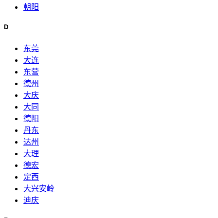
朝阳
D
东莞
大连
东营
德州
大庆
大同
德阳
丹东
达州
大理
德宏
定西
大兴安岭
迪庆