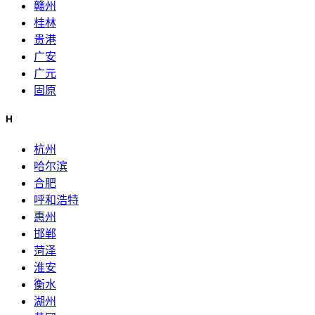
赣州
桂林
贵港
广安
广元
固原
H
杭州
哈尔滨
合肥
呼和浩特
惠州
邯郸
菏泽
淮安
衡水
湖州