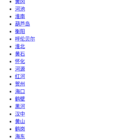
黄冈
河池
淮南
葫芦岛
衡阳
呼伦贝尔
淮北
黄石
怀化
河源
红河
贺州
海口
鹤壁
黑河
汉中
黄山
鹤岗
海东