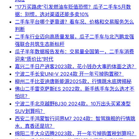
“17万买路虎”引发燃油车贬值恐慌？瓜子二手车5月数
据：别慌，选对渠道还能多卖10%
二手车平台哪个更靠谱？看车况、价格和交易服务怎么
判断
二手车行业迈向高质量发展，瓜子二手车与北汽鹏龙强
强联合共筑生态新标杆
瓜子半年数据报告发布：交易量全国第一，二手车消费
迎来"质价比"时代
嘉兴二手日产逍客2023款，花小钱办大事的体面之选？
宁波二手长安UNI-V 2024款 开一年亏掉购置税？
柳州二手比亚迪唐新能源2025款，行情跳水底牌揭秘
佛山二手雷克萨斯ES 2022款，新手练手车怎么选才不
怕坑？
宁波二手北京越野BJ30 2024款，10万出头买紧凑型
SUV划算吗？
西安二手鸿蒙智行问界M7 2024款：智驾旗舰的行情跳
水，真香还是坑？
绵阳二手大众迈腾2023款，开一年亏掉购置税划算吗？