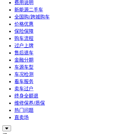
费用说明
新能源二手车
全国购/跨城购车
价格优惠
保险保障
购车流程
过户上牌
售后退车
金融分期
车源车型
车况检测
看车服务
卖车过户
终身全额退
维修保养/质保
热门问题
直卖场