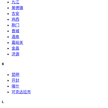
九江
景德镇
吉安
鸡西
荆门
晋城
酒泉
嘉峪关
金昌
济源
K
昆明
开封
喀什
可克达拉市
L