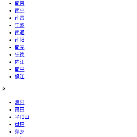
南京
南宁
南昌
宁波
南通
南阳
南充
宁德
内江
南平
怒江
P
濮阳
莆田
平顶山
盘锦
萍乡