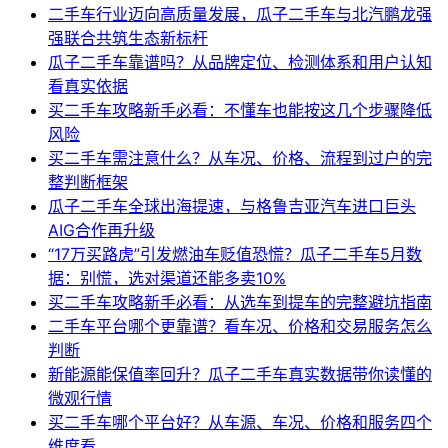
二手车行业迈向高质量发展，瓜子二手车与北汽鹏龙强
强联合共筑生态新标杆
瓜子二手车靠谱吗？从品牌定位、检测体系和用户认知
看真实依据
买二手车攻略新手必看：不懂车也能按这几个步骤降低
风险
买二手车需注意什么？从车况、价格、流程到过户的完
整判断框架
瓜子二手车全球出海提速，与格鲁吉亚汽车进口巨头
AIG合作再升级
“17万买路虎”引发燃油车贬值恐慌？瓜子二手车5月数
据：别慌，选对渠道还能多卖10%
买二手车攻略新手必看：从选车到提车的完整避坑指南
二手车平台哪个更靠谱？看车况、价格和交易服务怎么
判断
新能源能保值率回升？瓜子二手车真实数据带你读懂的
微观行情
买二手车哪个平台好？从车源、车况、价格和服务四个
维度看