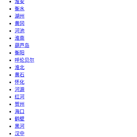
淮安
衡水
湖州
黄冈
河池
淮南
葫芦岛
衡阳
呼伦贝尔
淮北
黄石
怀化
河源
红河
贺州
海口
鹤壁
黑河
汉中