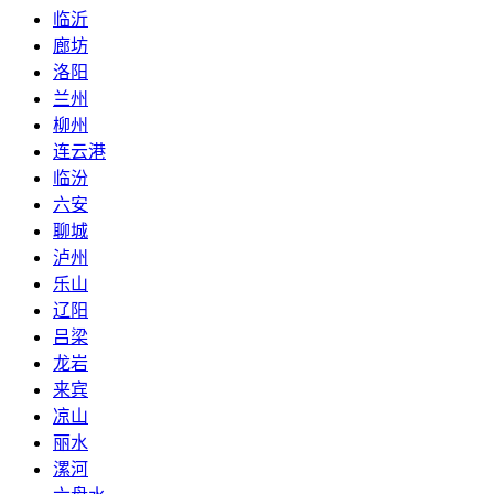
临沂
廊坊
洛阳
兰州
柳州
连云港
临汾
六安
聊城
泸州
乐山
辽阳
吕梁
龙岩
来宾
凉山
丽水
漯河