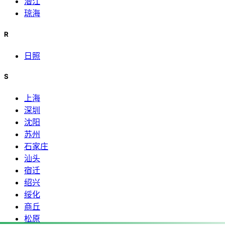
潜江
琼海
R
日照
S
上海
深圳
沈阳
苏州
石家庄
汕头
宿迁
绍兴
绥化
商丘
松原