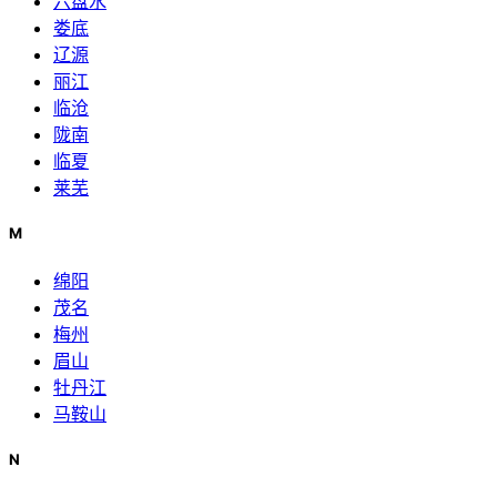
六盘水
娄底
辽源
丽江
临沧
陇南
临夏
莱芜
M
绵阳
茂名
梅州
眉山
牡丹江
马鞍山
N