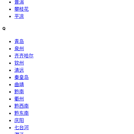
普洱
攀枝花
平凉
Q
青岛
泉州
齐齐哈尔
钦州
清远
秦皇岛
曲靖
黔南
衢州
黔西南
黔东南
庆阳
七台河