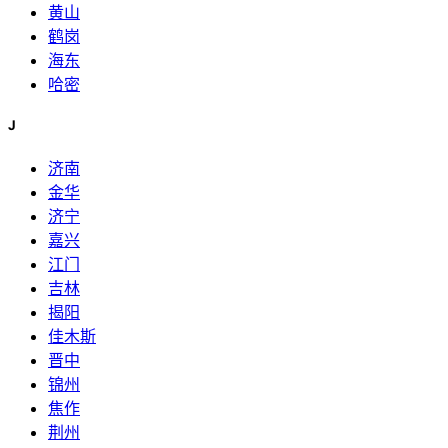
黄山
鹤岗
海东
哈密
J
济南
金华
济宁
嘉兴
江门
吉林
揭阳
佳木斯
晋中
锦州
焦作
荆州