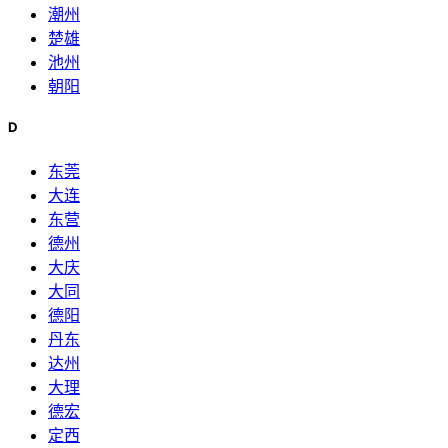
潮州
楚雄
池州
朝阳
D
东莞
大连
东营
德州
大庆
大同
德阳
丹东
达州
大理
德宏
定西