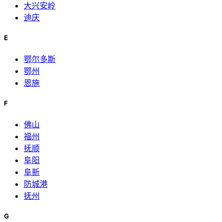
大兴安岭
迪庆
E
鄂尔多斯
鄂州
恩施
F
佛山
福州
抚顺
阜阳
阜新
防城港
抚州
G