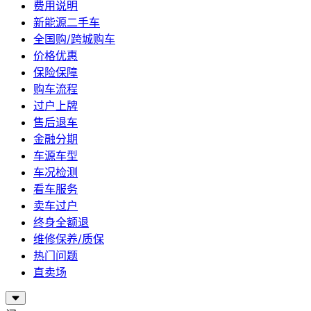
费用说明
新能源二手车
全国购/跨城购车
价格优惠
保险保障
购车流程
过户上牌
售后退车
金融分期
车源车型
车况检测
看车服务
卖车过户
终身全额退
维修保养/质保
热门问题
直卖场