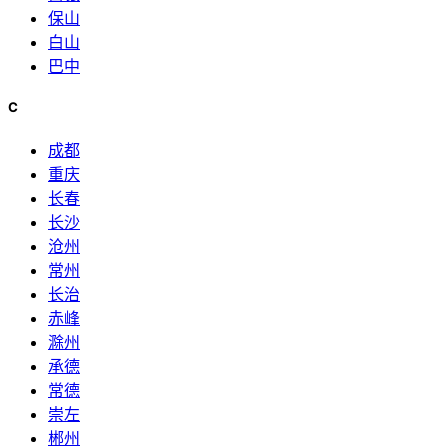
保山
白山
巴中
C
成都
重庆
长春
长沙
沧州
常州
长治
赤峰
滁州
承德
常德
崇左
郴州