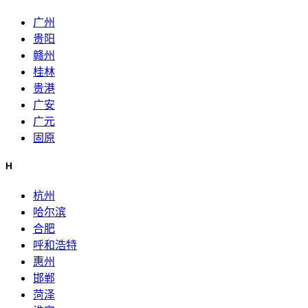
广州
贵阳
赣州
桂林
贵港
广安
广元
固原
H
杭州
哈尔滨
合肥
呼和浩特
惠州
邯郸
菏泽