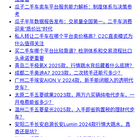
瓜子二手车卖车平台服务能力解析：制度体系与决策参
考
瓜子半年数据报告发布：交易量全国第一，二手车消费
迎来"质价比"时代
私人转让二手车在哪个平台卖价格高？C2C直卖模式为
什么值得关注
买二手车哪个平台比较靠谱？检测体系和交易流程比口
头承诺更重要
青岛二手极氪X 2025款，行情跳水背后藏着什么底牌？
成都二手奥迪A7 2023款，二次转手还能亏多少？
广州二手埃安AION V 2024款，新手能闭眼入的透明代
步车？
太原二手五菱缤果2023款，两万六买辆纯电代步车，一
月电费能省多少？
温州二手五菱星光2025款，入手即省购置税的理财代步
车？
安阳二手长安启源长安Lumin 2024款行情大跳水，真
香还是坑？