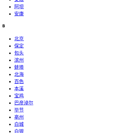
阿坝
安康
B
北京
保定
包头
滨州
蚌埠
北海
百色
本溪
宝鸡
巴彦淖尔
毕节
亳州
白城
白银