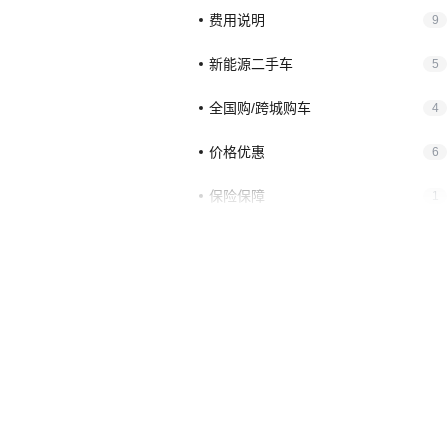
费用说明
9
新能源二手车
5
全国购/跨城购车
4
价格优惠
6
保险保障
1
购车流程
8
过户上牌
3
售后退车
6
金融分期
18
车源车型
5