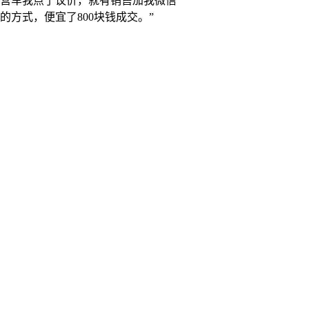
营车我点了议价，就有销售加我微信
方式，便宜了800块钱成交。”