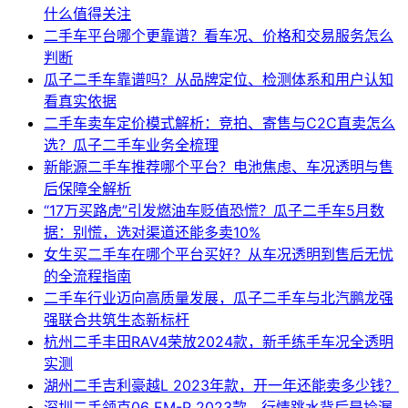
什么值得关注
二手车平台哪个更靠谱？看车况、价格和交易服务怎么
判断
瓜子二手车靠谱吗？从品牌定位、检测体系和用户认知
看真实依据
二手车卖车定价模式解析：竞拍、寄售与C2C直卖怎么
选？瓜子二手车业务全梳理
新能源二手车推荐哪个平台？电池焦虑、车况透明与售
后保障全解析
“17万买路虎”引发燃油车贬值恐慌？瓜子二手车5月数
据：别慌，选对渠道还能多卖10%
女生买二手车在哪个平台买好？从车况透明到售后无忧
的全流程指南
二手车行业迈向高质量发展，瓜子二手车与北汽鹏龙强
强联合共筑生态新标杆
杭州二手丰田RAV4荣放2024款，新手练手车况全透明
实测
湖州二手吉利豪越L 2023年款，开一年还能卖多少钱？
深圳二手领克06 EM-P 2023款，行情跳水背后是捡漏