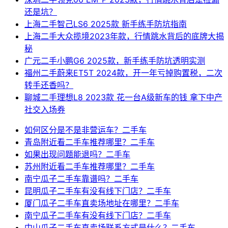
还是坑？
上海二手智己LS6 2025款 新手练手防坑指南
上海二手大众揽境2023年款，行情跳水背后的底牌大揭
秘
广元二手小鹏G6 2025款，新手练手防坑透明实测
福州二手蔚来ET5T 2024款，开一年亏掉购置税，二次
转手还香吗？
聊城二手理想L8 2023款 花一台A级新车的钱 拿下中产
社交入场券
如何区分是不是非营运车？二手车
青岛附近看二手车推荐哪里？二手车
如果出现问题能退吗？二手车
苏州附近看二手车推荐哪里？二手车
南宁瓜子二手车靠谱吗？二手车
昆明瓜子二手车有没有线下门店？二手车
厦门瓜子二手车直卖场地址在哪里？二手车
南宁瓜子二手车有没有线下门店？二手车
中山瓜子二手车直卖场联系方式是什么？二手车