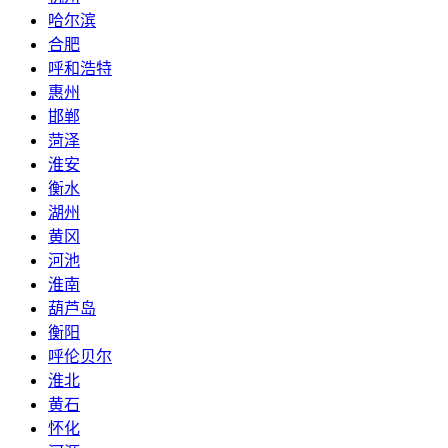
哈尔滨
合肥
呼和浩特
惠州
邯郸
菏泽
淮安
衡水
湖州
黄冈
河池
淮南
葫芦岛
衡阳
呼伦贝尔
淮北
黄石
怀化