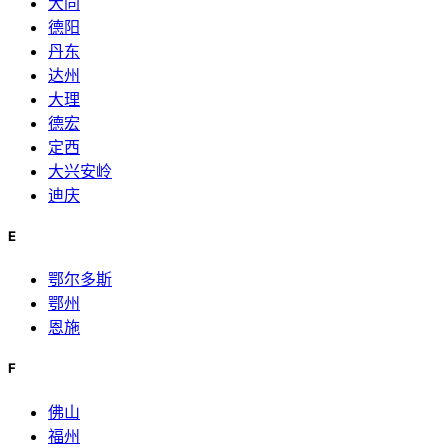
大同
德阳
丹东
达州
大理
德宏
定西
大兴安岭
迪庆
E
鄂尔多斯
鄂州
恩施
F
佛山
福州