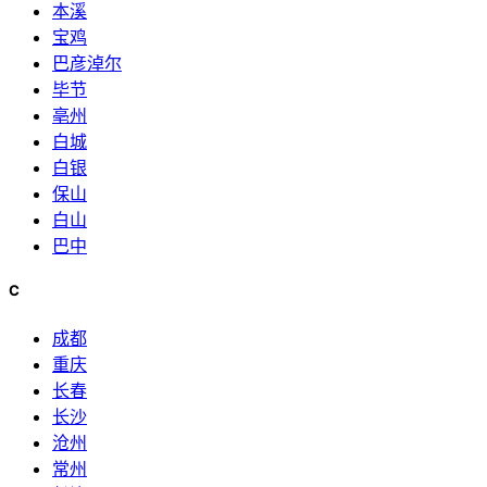
本溪
宝鸡
巴彦淖尔
毕节
亳州
白城
白银
保山
白山
巴中
C
成都
重庆
长春
长沙
沧州
常州