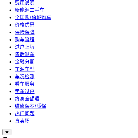
费用说明
新能源二手车
全国购/跨城购车
价格优惠
保险保障
购车流程
过户上牌
售后退车
金融分期
车源车型
车况检测
看车服务
卖车过户
终身全额退
维修保养/质保
热门问题
直卖场