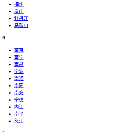
梅州
眉山
牡丹江
马鞍山
N
南京
南宁
南昌
宁波
南通
南阳
南充
宁德
内江
南平
怒江