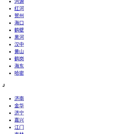
河源
红河
贺州
海口
鹤壁
黑河
汉中
黄山
鹤岗
海东
哈密
J
济南
金华
济宁
嘉兴
江门