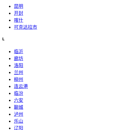
昆明
开封
喀什
可克达拉市
L
临沂
廊坊
洛阳
兰州
柳州
连云港
临汾
六安
聊城
泸州
乐山
辽阳