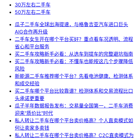
30万左右二手车
50万左右二手车
瓜子二手车全球出海提速，与格鲁吉亚汽车进口巨头
AIG合作再升级
二手车女生开在哪个平台买好？重点看车况透明、流程
省心和平台服务
买二手车攻略新手必看：从选车到提车的完整避坑指南
买二手车攻略新手必看：不懂车也能按这几个步骤降低
风险
新能源二手车推荐哪个平台？先看电池健康、检测体系
和成交经验
买二手车哪个平台比较靠谱？检测体系和交易流程比口
头承诺更重要
瓜子半年数据报告发布：交易量全国第一，二手车消费
迎来"质价比"时代
私人转让二手车在哪个平台卖价格高？个人直卖模式如
何让卖家多卖钱
私人转让二手车在哪个平台卖价格高？C2C直卖模式为