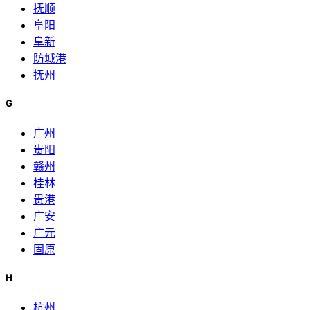
抚顺
阜阳
阜新
防城港
抚州
G
广州
贵阳
赣州
桂林
贵港
广安
广元
固原
H
杭州