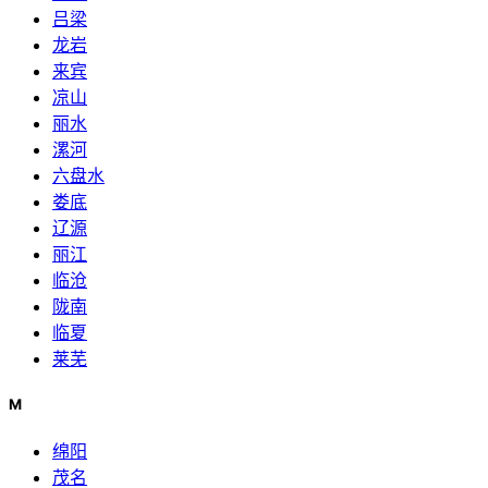
吕梁
龙岩
来宾
凉山
丽水
漯河
六盘水
娄底
辽源
丽江
临沧
陇南
临夏
莱芜
M
绵阳
茂名