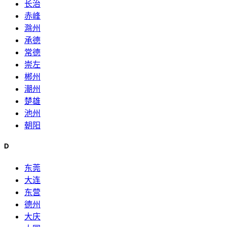
长治
赤峰
滁州
承德
常德
崇左
郴州
潮州
楚雄
池州
朝阳
D
东莞
大连
东营
德州
大庆