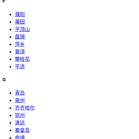
P
濮阳
莆田
平顶山
盘锦
萍乡
普洱
攀枝花
平凉
Q
青岛
泉州
齐齐哈尔
钦州
清远
秦皇岛
曲靖