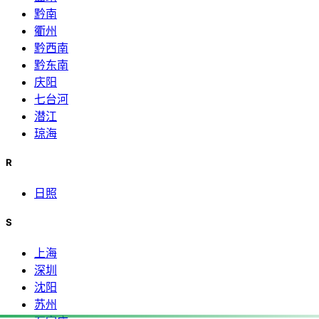
黔南
衢州
黔西南
黔东南
庆阳
七台河
潜江
琼海
R
日照
S
上海
深圳
沈阳
苏州