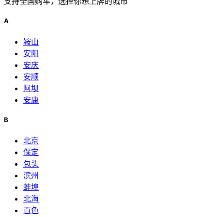
支持全国购车，选择你想上牌的城市
A
鞍山
安阳
安庆
安顺
阿坝
安康
B
北京
保定
包头
滨州
蚌埠
北海
百色