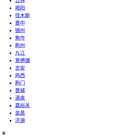
吉林
揭阳
佳木斯
晋中
锦州
焦作
荆州
九江
景德镇
吉安
鸡西
荆门
晋城
酒泉
嘉峪关
金昌
济源
K