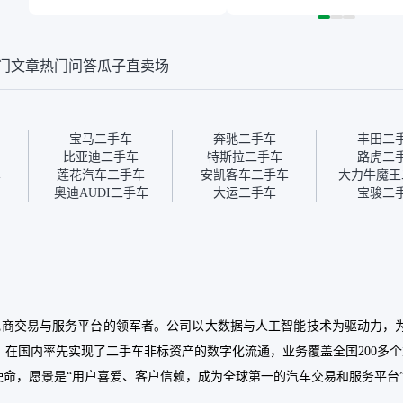
打消顾虑，因为我也听说过
略高一点，但瓜子这么大的
一些报告造假或者没检测出
平台，车价贵点也正常，毕
来的情况。我拿到你们的信
竟有保障。其他平台上很多
息之后，自己又在线上去做
车没有第三方检测报告，不
门文章
热门问答
瓜子直卖场
了一些报告查询（用了其他
敢买。瓜子有检测有售后，
平台），同时也找了朋友帮
多花点钱买个放心。从个人
忙线下看车。结果跟你们的
手里买车，价格比车商那便
报告是符合的，所以这次车
宜，车况也有检测报告，很
况没问题。购车流程挺快
透明。”
宝马二手车
奔驰二手车
丰田二
的，我第一天看车，第二天
比亚迪二手车
特斯拉二手车
路虎二
你们就约我到店，我第三天
车
莲花汽车二手车
安凯客车二手车
大力牛魔王
去提的车。去之前我提前跟
奥迪AUDI二手车
大运二手车
宝骏二
交接人员说好，到了之后要
当着我的面再做一次复检，
你们也安排了师傅，服务可
以，速度很快。体验下来自
营车的感觉是要比个人车好
一点。个人车主观性比较
强，价格超出卖家的心理预
期后，他可能直接就下架不
车电商交易与服务平台的领军者。公司以大数据与人工智能技术为驱动力
卖了。而自营车你们有最大
在国内率先实现了二手车非标资产的数字化流通，业务覆盖全国200多
的让步权利，还会再跟我协
商，主动权在平台手里。”
使命，愿景是“用户喜爱、客户信赖，成为全球第一的汽车交易和服务平台