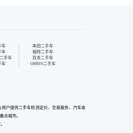
合我的要求，颜色也是我喜
表，在平台自营上面买应该
欢的浅色。瓜子能做线上分
更有保障。二手车肯定需要
期，这一点很便捷，其他平
一个售后保障，这样更安
台的分期需要到当地办理，
全、更放心，不像新车车况
线上办不了，这是瓜子最核
那么好，剐蹭风险还是挺大
心的额外价值。虽然我砍过
的。售后保障在我买车决策
一次价没成功，但不会影响
中的比重能占到百分之七八
对瓜子的信任。能接受瓜子
十。个人车源的话，需要我
比线下贵1000-2000元，因
自己联系卖家，我试着联系
手车
本田二手车
为瓜子有质保，车子出小毛
过但没人回我；而自营车我
手车
福特二手车
病维修更有保障。”
点了议价，就有销售加我微
二手车
双龙二手车
信帮我谈价。自营车我讲过
手车
OBBIN二手车
价，最后是通过花一块钱买
优惠券的方式，便宜了800
块钱成交。”
，为用户提供二手车检测定价、交易服务、汽车金
个重点城市。
”。