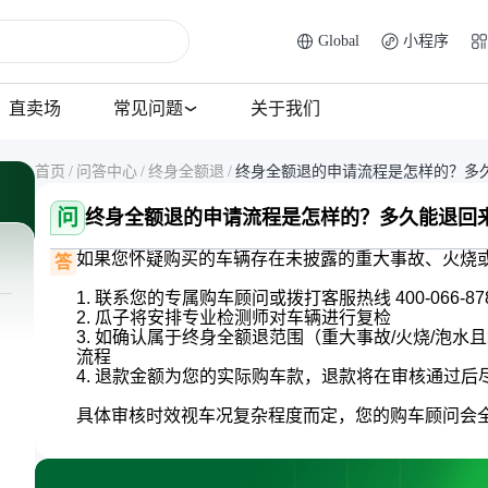
Global
小程序
直卖场
常见问题
关于我们
首页
/
问答中心
/
终身全额退
/
终身全额退的申请流程是怎样的？多
问
终身全额退的申请流程是怎样的？多久能退回
如果您怀疑购买的车辆存在未披露的重大事故、火烧或
答
1. 联系您的专属购车顾问或拨打客服热线 400-066-
2. 瓜子将安排专业检测师对车辆进行复检

3. 如确认属于终身全额退范围（重大事故/火烧/泡
流程

4. 退款金额为您的实际购车款，退款将在审核通过后
具体审核时效视车况复杂程度而定，您的购车顾问会