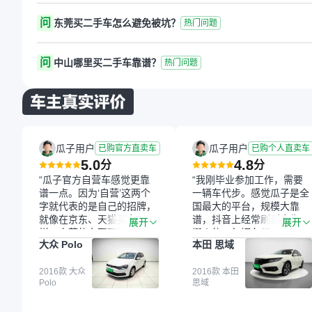
问
东莞买二手车怎么避免被坑？
热门问题
问
中山哪里买二手车靠谱？
热门问题
瓜子用户
瓜子用户
已购官方直卖车
已购个人直卖车
5.0
4.8
分
分
“瓜子官方自营车感觉更靠
“我刚毕业参加工作，需要
谱一点。因为‘自营’这两个
一辆车代步。感觉瓜子是全
字就代表的是自己的招牌，
国最大的平台，规模大靠
就像在京东、天猫买东西一
谱，抖音上经常刷到广告，
展开
展开
样，自营的东西可能都要好
挺火的。每辆车都有检测报
大众 Polo
本田 思域
一点。就是这种刻板印象
告，这个让我很放心。去外
吧。一开始买二手车的时
面买车全凭卖家一张嘴，不
候，我确实有担心过事故
2016款 大众
敢买。我买了本田思域，白
2016款 本田
Polo
思域
车、泡水车这些问题。瓜子
色，过户次数少，公里数符
的检测报告其实并不能完全
合，虽然价格比我心理预期