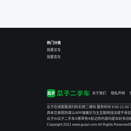
热门分类
我要买车
我要卖车
关于我们
隐私声明
瓜子在线客服请扫码右侧二维码 服务时间 9:00-21:00
具体交易规则请以APP端展示为主
互联网违法或不良信息举报
瓜子®/瓜子二手车®等带有®标记的内容均是车好多
Copyright 2021 www.guazi.com All Rights Reserved