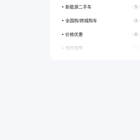
新能源二手车
5
全国购/跨城购车
4
价格优惠
6
保险保障
1
购车流程
8
过户上牌
3
售后退车
6
金融分期
18
车源车型
5
车况检测
9