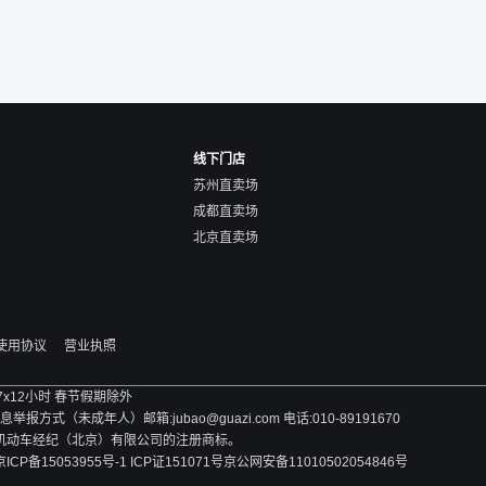
线下门店
苏州直卖场
成都直卖场
北京直卖场
使用协议
营业执照
 7x12小时 春节假期除外
方式（未成年人）邮箱:jubao@guazi.com 电话:010-89191670
旧机动车经纪（北京）有限公司的注册商标。
京ICP备15053955号-1 ICP证151071号
京公网安备11010502054846号