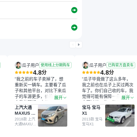
瓜子用户
瓜子用户
使用线上分期购车
已购官方直卖车
4.8
4.8
分
分
“我之前的车子卖掉了，想
“瓜子毕竟做了这么多年，
重新买一辆车。主要看了瓜
我之前也在瓜子上买过两次
子和其他平台，对比下来瓜
车了。你们自己收的车，我
子的车源更多，价格也更符
觉得可能有保障一些，检测
展开
展开
合我的预期。之前卖车来过
会更过关一些。平台自己收
上汽大通
宝马 宝马
瓜子，虽然价格没谈成，但
上来再卖的车，应该更可
MAXUS 大
X1
APP一直留着。瓜子毕竟是
靠。我买的是宝马X1，主要
通G10
大平台，整体印象还好。我
2018款 上汽
看中它的价格和公里数比较
2013款 宝马
大通MAXUS
宝马X1
最终买了一台上汽大通，18
合适。另外，瓜子承诺无火
大通G10
年的车，公里数9万多，符
烧、无事故、无泡水、无调