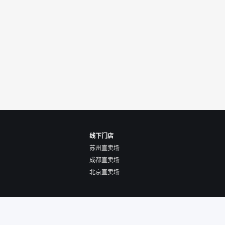
线下门店
苏州直卖场
成都直卖场
北京直卖场
使用协议
营业执照