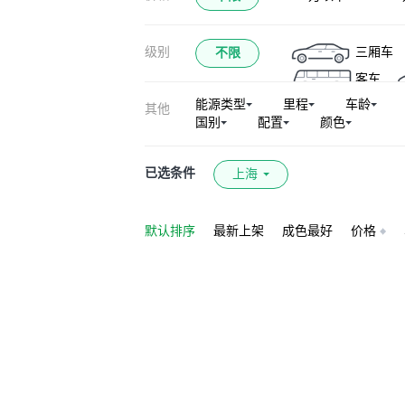
级别
三厢车
不限
客车
能源类型
里程
车龄
其他
国别
配置
颜色
已选条件
上海
默认排序
最新上架
成色最好
价格