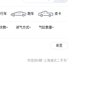
旅行车
跑车
皮卡
次数
进气方式
气缸数量
重置
共找到0辆
“
上海速达二手车
”