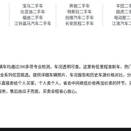
障。”
宝马二手车
奔驰二手车
丰田二
比亚迪二手车
特斯拉二手车
路虎二
福迪二手车
创维汽车二手车
电动屋二
车
江铃晶马汽车二手车
长安凯程二手车
江淮汽车
辆车均通过200多项专业检测，车况透明可查。这里有低里程准新车、热
01等全系列任您挑选。提供详细车辆照片、车况报告和历史车源价格对比，
爱车直接卖给个人买家，个人卖个人，省去中间商低价收再加价卖的环节，
服务，售后由瓜子兜底，买卖全程省心放心。