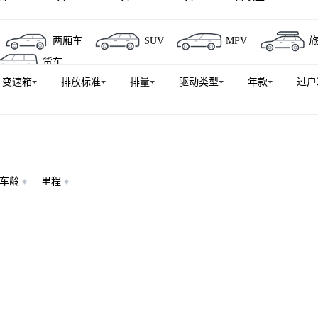
两厢车
SUV
MPV
货车
变速箱
排放标准
排量
驱动类型
年款
过户
车龄
里程