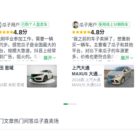
瓜子用户
瓜子用户
已购个人直卖车
使用线上分期购车
4.8
4.8
分
分
我刚毕业参加工作，需要一辆
“我之前的车子卖掉了，想重新
代步。感觉瓜子是全国最大的
买一辆车。主要看了瓜子和其他
台，规模大靠谱，抖音上经常
平台，对比下来瓜子的车源更
到广告，挺火的。每辆车都有
多，价格也更符合我的预期。之
展开
展开
测报告，这个让我很放心。去
前卖车来过瓜子，虽然价格没谈
田 思域
上汽大通
面买车全凭卖家一张嘴，不敢
成，但APP一直留着。瓜子毕竟
MAXUS 大通
。我买了本田思域，白色，过
是大平台，整体印象还好。我最
G10
次数少，公里数符合，虽然价
终买了一台上汽大通，18年的
2018款 上汽大通
016款 本田 思域
MAXUS 大通G10
比我心理预期略高一点，但瓜
车，公里数9万多，符合我的要
这么大的平台，车价贵点也正
求，颜色也是我喜欢的浅色。瓜
，毕竟有保障。其他平台上很
子能做线上分期，这一点很便
车没有第三方检测报告，不敢
捷，其他平台的分期需要到当地
。瓜子有检测有售后，多花点
办理，线上办不了，这是瓜子最
买个放心。从个人手里买车，
核心的额外价值。虽然我砍过一
门文章
热门问答
瓜子直卖场
格比车商那便宜，车况也有检
次价没成功，但不会影响对瓜子
报告，很透明。”
的信任。能接受瓜子比线下贵
1000-2000元，因为瓜子有质
保，车子出小毛病维修更有保