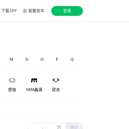
下载APP
我要卖车
登录
M
N
O
P
Q
思铭
SRM鑫源
双龙
神州
速达
万
确定
-