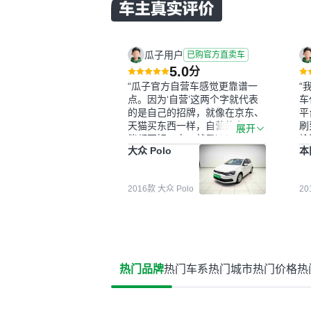
瓜子用户
已购官方直卖车
5.0
分
“瓜子官方自营车感觉更靠谱一
“
点。因为‘自营’这两个字就代表
车
的是自己的招牌，就像在京东、
平
天猫买东西一样，自营的东西可
刷
展开
能都要好一点。就是这种刻板印
检
大众 Polo
本
象吧。一开始买二手车的时候，
外
我确实有担心过事故车、泡水车
买
这些问题。瓜子的检测报告其实
户
2016款 大众 Polo
2
并不能完全打消顾虑，因为我也
格
听说过一些报告造假或者没检测
子
出来的情况。我拿到你们的信息
常
之后，自己又在线上去做了一些
多
报告查询（用了其他平台），同
买
时也找了朋友帮忙线下看车。结
钱
热门品牌
热门车系
热门城市
热门价格
热
果跟你们的报告是符合的，所以
价
这次车况没问题。购车流程挺快
测
的，我第一天看车，第二天你们
就约我到店，我第三天去提的