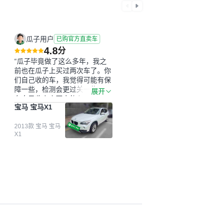
瓜子用户
已购官方直卖车
4.8
分
“瓜子毕竟做了这么多年，我之
前也在瓜子上买过两次车了。你
们自己收的车，我觉得可能有保
障一些，检测会更过关一些。平
展开
台自己收上来再卖的车，应该更
宝马 宝马X1
可靠。我买的是宝马X1，主要看
中它的价格和公里数比较合适。
另外，瓜子承诺无火烧、无事
2013款 宝马 宝马
X1
故、无泡水、无调表，在平台自
营上面买应该更有保障。二手车
肯定需要一个售后保障，这样更
安全、更放心，不像新车车况那
么好，剐蹭风险还是挺大的。售
后保障在我买车决策中的比重能
占到百分之七八十。个人车源的
话，需要我自己联系卖家，我试
着联系过但没人回我；而自营车
我点了议价，就有销售加我微信