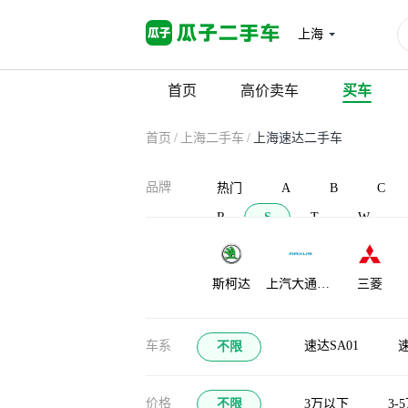
上海
首页
高价卖车
买车
首页
/
上海二手车
/
上海速达二手车
品牌
热门
A
B
C
R
S
T
W
斯柯达
上汽大通
三菱
MAXUS
示界
SONGSAN
申龙汽车
车系
速达SA01
速
不限
MOTORS
价格
不限
3万以下
3-