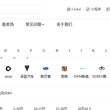
Global
小程序
直卖场
常见问题
关于我们
D
E
F
G
H
I
J
K
L
X
Y
Z
smart
深蓝汽车
斯巴鲁
思皓
SWM斯威汽
SERES赛力
车
斯
萨博
世爵
双环
陕汽通家
赛麟
SHELBY
达SD01
5万
5-10万
10-15万
15-20万
20万以上