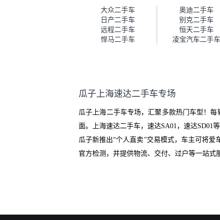
车。去之前我提前跟交接人员说
大众二手车
奥迪二手车
好，到了之后要当着我的面再做
日产二手车
别克二手车
一次复检，你们也安排了师傅，
远程二手车
恒天二手车
服务可以，速度很快。体验下来
悍马二手车
凌宝汽车二手
自营车的感觉是要比个人车好一
点。个人车主观性比较强，价格
超出卖家的心理预期后，他可能
直接就下架不卖了。而自营车你
们有最大的让步权利，还会再跟
瓜子上海速达二手车专场
我协商，主动权在平台手里。”
瓜子上海二手车专场，汇聚多款热门车型！每
面。上海速达二手车，速达SA01，速达SD
瓜子新推出“个人直卖”交易模式，车主可将
官方检测，并提供物流、交付、过户等一站式