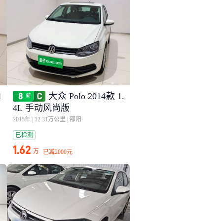
大众 Polo 2014款 1.
4L 手动风尚版
2015年
|
12.31万公里
|
邵阳
已检测
1.62
万
已减
2000元