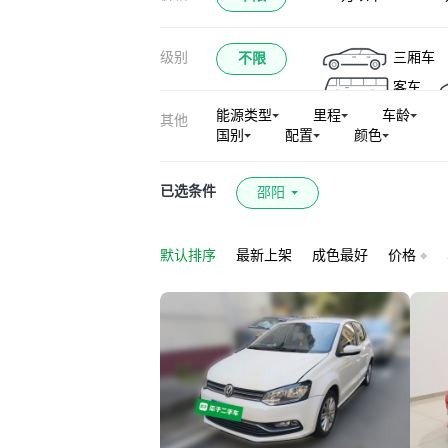
途观L新能源
级别
三厢车
不限
探岳X
高尔夫
客车
ID.6 CROZZ
能源类型
里程
车龄
其他
朗境
宝来·
国别
配置
颜色
蔚揽新能源
探岳L PHEV
已选条件
邵阳
默认排序
最新上架
成色最好
价格