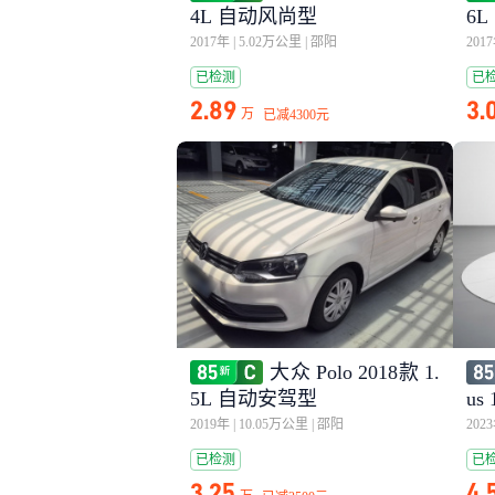
4L 自动风尚型
6
2017年
|
5.02万公里
|
邵阳
201
已检测
已
2.89
3.
万
已减
4300元
大众 Polo 2018款 1.
5L 自动安驾型
us
2019年
|
10.05万公里
|
邵阳
202
已检测
已
3.25
4.