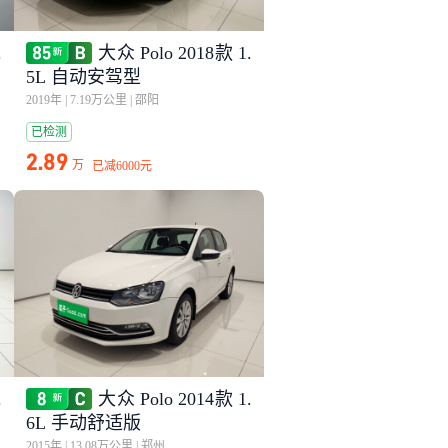
.
大众 Polo 2018款 1.
5L 自动安驾型
2019年
|
7.19万公里
|
邵阳
已检测
2.89
万
已减
6000元
.
大众 Polo 2014款 1.
6L 手动舒适版
2015年
|
13.08万公里
|
郑州