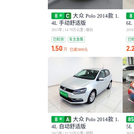
大众 Polo 2014款 1.
4L 手动舒适版
6
2015年
|
14.79万公里
|
烟台
201
已检测
车主急售
已
1.50
2.
万
已减
5800元
大众 Polo 2014款 1.
4L 自动舒适版
5
2015年
|
11.53万公里
|
邵阳
201