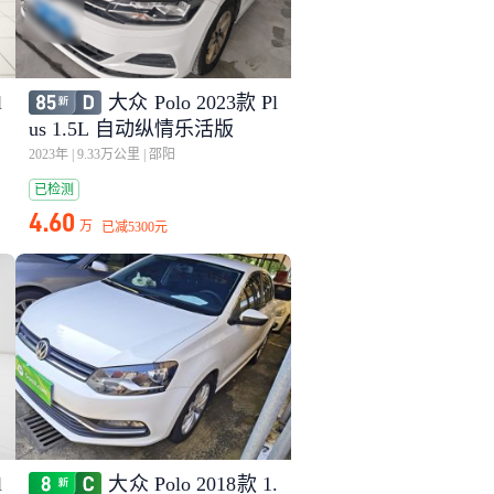
l
大众 Polo 2023款 Pl
us 1.5L 自动纵情乐活版
2023年
|
9.33万公里
|
邵阳
已检测
4.60
万
已减
5300元
l
大众 Polo 2018款 1.