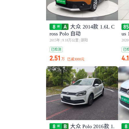
大众 2014款 1.6L C
ross Polo 自动
us
2015年
|
9.18万公里
|
邵阳
202
已检测
已
2.51
4.1
万
已减
3000元
大众 Polo 2016款 1.