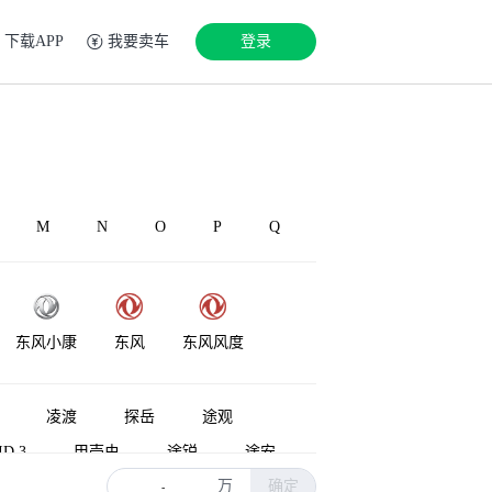
下载APP
我要卖车
登录
M
N
O
P
Q
东风小康
东风
东风风度
东风·瑞泰特
凌渡
探岳
途观
D.3
甲壳虫
途锐
途安
万
确定
与众06
高尔夫·嘉旅
-