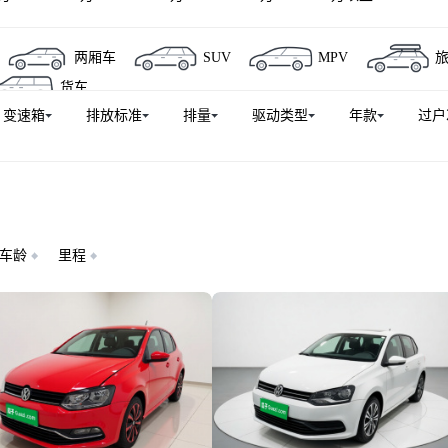
迈腾GTE插电混动
夏朗
大众ID.7 VIZZION
探影
两厢车
SUV
MPV
GTI
揽巡
C-TREK蔚领
探岳GTE插电混动
蔚
货车
途观X
迈特威
ID.6 X
迈腾(进口)
辉腾
凯
变速箱
排放标准
排量
驱动类型
年款
过户
纯电
Passat领驭
大众up!
朗逸纯电
大众Eos
高尔夫新能源(进口)
大众CC
与众07
与众08
Pass
宝来经典
Transporter
Polo(进口)
高尔
ID.ERA 
车龄
里程