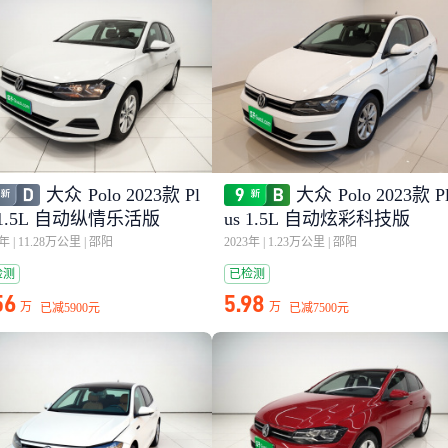
大众 Polo 2023款 Pl
大众 Polo 2023款 Pl
 1.5L 自动纵情乐活版
us 1.5L 自动炫彩科技版
3年
|
11.28万公里
|
邵阳
2023年
|
1.23万公里
|
邵阳
检测
已检测
56
5.98
万
万
已减
5900元
已减
7500元