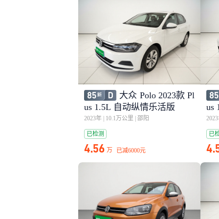
大众 Polo 2023款 Pl
us 1.5L 自动纵情乐活版
us
2023年
|
10.1万公里
|
邵阳
202
已检测
已
4.56
4.
万
已减
6000元