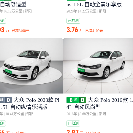
L 自动舒适型
us 1.5L 自动全景乐享版
7年
|
6.12万公里
|
邵阳
2020年
|
4.22万公里
|
邵阳
检测
已检测
03
3.76
万
万
已减
3400元
已减
4100元
大众 Polo 2023款 Pl
大众 Polo 2016款 1
 1.5L 自动纵情乐活版
4L 自动风尚型
3年
|
10.41万公里
|
邵阳
2018年
|
8.68万公里
|
邵阳
检测
已检测
54
2.87