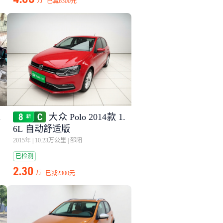
万
已减
6300元
.
大众 Polo 2014款 1.
6L 自动舒适版
2015年
|
10.23万公里
|
邵阳
已检测
2.30
万
已减
2300元