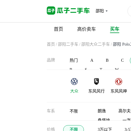
邵阳
首页
高价卖车
买车
首页
/
邵阳二手车
/
邵阳大众二手车
/
邵阳 Pol
品牌
热门
A
B
C
R
S
T
W
大众
东风风行
东风风神
大运
东风御风
大力牛魔王
车系
朗逸
高尔夫
不限
桑塔纳
一汽
价格
不限
ID.4 X
3万以下
ID.4
3-