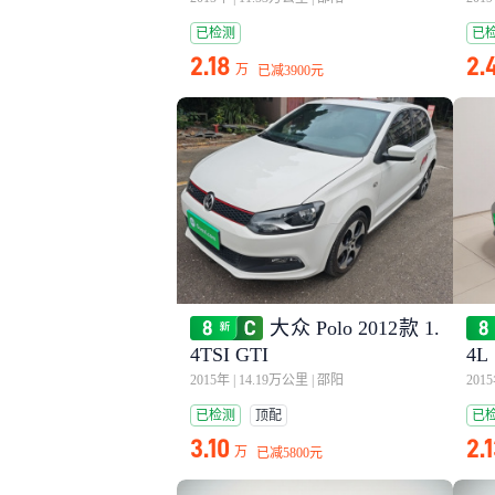
已检测
已
2.18
2.
万
已减
3900元
大众 Polo 2012款 1.
4TSI GTI
4
2015年
|
14.19万公里
|
邵阳
201
已检测
顶配
已
3.10
2.
万
已减
5800元