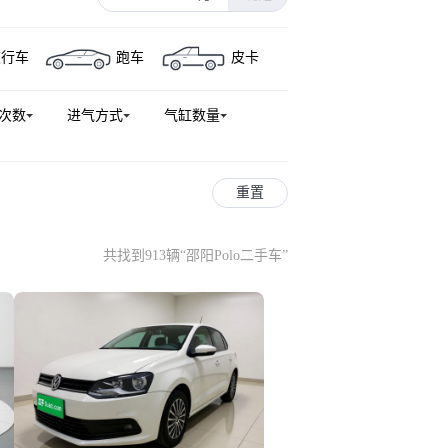
帕萨特新能源
辉昂
尚酷
旅行车
跑车
皮卡
揽
高尔夫(进口)
Tiguan
路威
高尔夫·纯电
桑塔纳志俊
次数
进气方式
气缸数量
桑塔纳经典
途岳新能源
at
Arteon
大众ID.3(海外)
9X
开迪
途锐新能源
重置
共找到913辆
“
邵阳Polo二手车
”