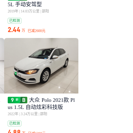
5L 手动安驾型
2019年
|
14.03万公里
|
邵阳
已检测
2.44
万
已减
2600元
.
大众 Polo 2021款 Pl
us 1.5L 自动炫彩科技版
2022年
|
3.24万公里
|
邵阳
已检测
4.88