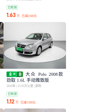
已检测
1.63
万
已减
2500元
.
大众 Polo 2008款
劲取 1.6L 手动雅致版
2010年
|
15.93万公里
|
邵阳
已检测
1.12
万
已减
1500元