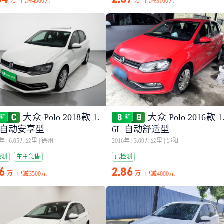
万
万
已减
4900元
已减
3100元
大众 Polo 2018款 1.
大众 Polo 2016款 1
L 自动安享型
6L 自动舒适型
8年
|
6.05万公里
|
徐州
2016年
|
3.09万公里
|
邵阳
检测
车主急售
已检测
16
2.86
万
万
已减
3500元
已减
4000元