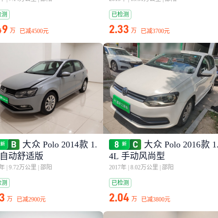
检测
已检测
49
2.33
万
万
已减
4500元
已减
3700元
大众 Polo 2014款 1.
大众 Polo 2016款 1
L 自动舒适版
4L 手动风尚型
5年
|
9.72万公里
|
邵阳
2017年
|
8.02万公里
|
邵阳
检测
已检测
13
2.04
万
万
已减
2900元
已减
3800元