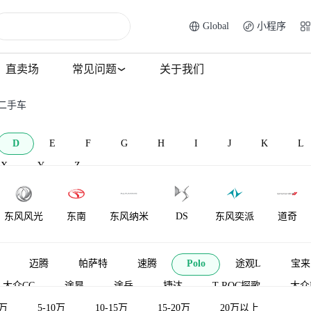
Global
小程序
直卖场
常见问题
关于我们
o二手车
D
E
F
G
H
I
J
K
L
X
Y
Z
东风风光
东南
东风纳米
DS
东风奕派
道奇
大乘汽车
东风富康
电动屋
道朗格
大发
电咖
迈腾
帕萨特
速腾
Polo
途观L
宝来
-大众CC
途昂
途岳
捷达
T-ROC探歌
大众I
 CROZZ
5万
5-10万
朗行
10-15万
揽境
15-20万
途昂X
途铠
20万以上
威然