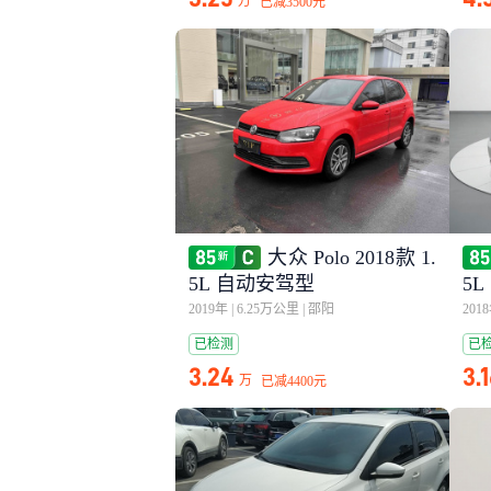
万
已减
3500元
大众 Polo 2018款 1.
5L 自动安驾型
5
2019年
|
6.25万公里
|
邵阳
201
已检测
已
3.24
3.
万
已减
4400元