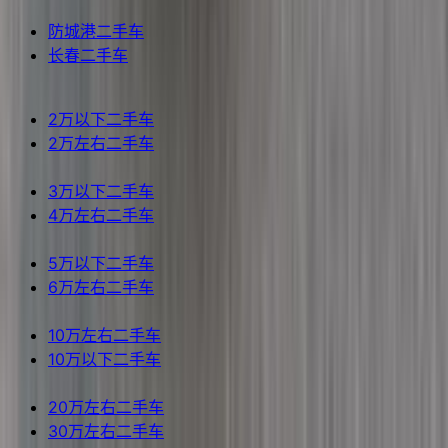
怀化二手车
防城港二手车
长春二手车
1万左右二手车
2万以下二手车
2万左右二手车
3万左右二手车
3万以下二手车
4万左右二手车
5万左右二手车
5万以下二手车
6万左右二手车
8万左右二手车
10万左右二手车
10万以下二手车
15万左右二手车
20万左右二手车
30万左右二手车