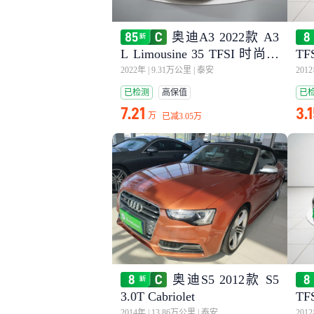
奥迪A3 2022款 A3
L Limousine 35 TFSI 时尚致
TF
雅型
2022年
|
9.31万公里
|
泰安
201
已检测
高保值
已
7.21
3.
万
已减
3.05万
奥迪S5 2012款 S5
3.0T Cabriolet
TF
2014年
|
13.86万公里
|
泰安
201