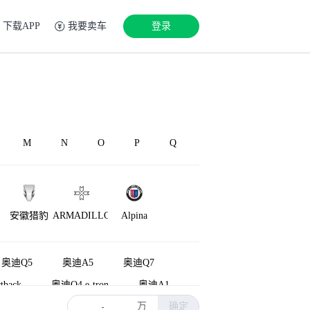
下载APP
我要卖车
登录
M
N
O
P
Q
安徽猎豹
ARMADILLO
Alpina
奥迪Q5
奥迪A5
奥迪Q7
tback
奥迪Q4 e-tron
奥迪A1
万
确定
奥迪A6L新能源
奥迪A5L
-