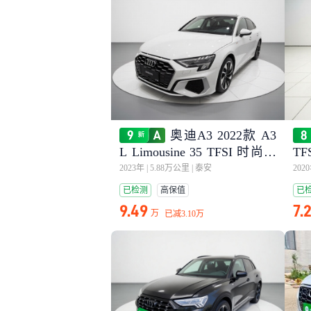
奥迪A3 2022款 A3
L Limousine 35 TFSI 时尚运
T
动型
2023年
|
5.88万公里
|
泰安
202
已检测
高保值
已
9.49
7.
万
已减
3.10万