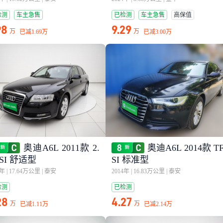
检测
车主急售
已检测
车主急售
高保值
98
9.29
万
万
已减
1.69万
已减
3.00万
奥迪A6L 2011款 2.
奥迪A6L 2014款 T
FSI 舒适型
SI 标准型
2年
|
17.64万公里
|
泰安
2014年
|
16.83万公里
|
泰安
检测
已检测
28
4.27
万
万
已减
1.11万
已减
2.14万