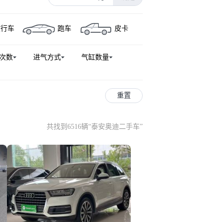
奥迪S3
奥迪e-tron
旅行车
跑车
皮卡
S 5
奥迪Q3(进口)
奥迪RS 7
-tron
奥迪TTS
奥迪R8
次数
进气方式
气缸数量
奥迪e-tron GT
奥迪SQ7
rtback
奥迪S8
奥迪A4
重置
共找到6516辆
“
泰安奥迪二手车
”