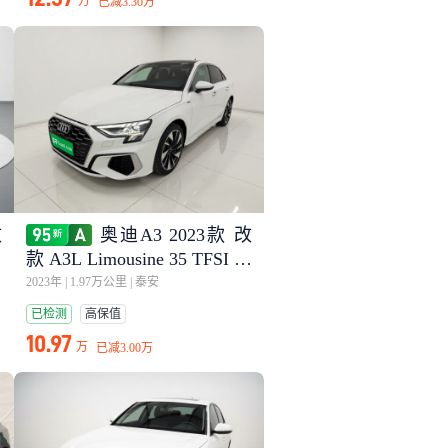
万
已减
3.30万
改
奥迪A3 2023款 改
时
款 A3L Limousine 35 TFSI 时
尚运动型
2023年
|
1.97万公里
|
泰安
已检测
高保值
10.97
万
已减
3.00万