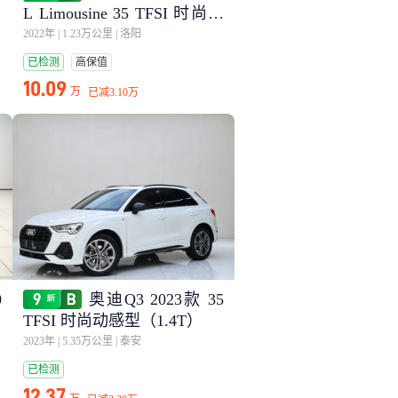
L Limousine 35 TFSI 时尚运
动型
2022年
|
1.23万公里
|
洛阳
已检测
高保值
10.09
万
已减
3.10万
0
奥迪Q3 2023款 35
TFSI 时尚动感型（1.4T）
2023年
|
5.35万公里
|
泰安
已检测
12.37