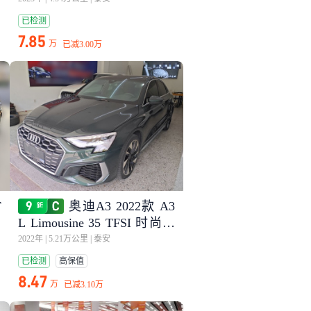
已检测
7.85
万
已减
3.00万
F
奥迪A3 2022款 A3
L Limousine 35 TFSI 时尚运
动型
2022年
|
5.21万公里
|
泰安
已检测
高保值
8.47
万
已减
3.10万