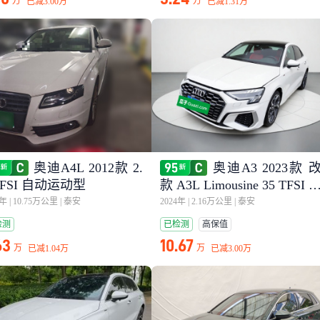
万
万
已减
3.00万
已减
1.31万
奥迪A4L 2012款 2.
奥迪A3 2023款 
TFSI 自动运动型
款 A3L Limousine 35 TFSI 
尚运动型
2年
|
10.75万公里
|
泰安
2024年
|
2.16万公里
|
泰安
检测
已检测
高保值
63
10.67
万
万
已减
1.04万
已减
3.00万