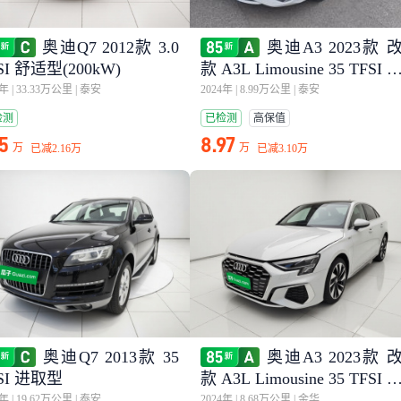
奥迪Q7 2012款 3.0
奥迪A3 2023款 
SI 舒适型(200kW)
款 A3L Limousine 35 TFSI 
尚运动型
2年
|
33.33万公里
|
泰安
2024年
|
8.99万公里
|
泰安
检测
已检测
高保值
15
8.97
万
万
已减
2.16万
已减
3.10万
奥迪Q7 2013款 35
奥迪A3 2023款 
SI 进取型
款 A3L Limousine 35 TFSI 
尚运动型
2年
|
19.62万公里
|
泰安
2024年
|
8.68万公里
|
金华