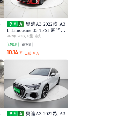
3
奥迪A3 2022款 A3
运
L Limousine 35 TFSI 豪华运
动型
2022年
|
4.77万公里
|
泰安
已检测
高保值
10.14
万
已减
3.00万
5
奥迪A3 2022款 A3