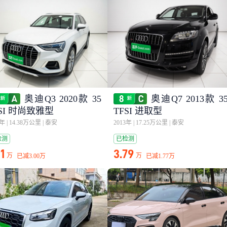
奥迪Q3 2020款 35
奥迪Q7 2013款 3
FSI 时尚致雅型
TFSI 进取型
0年
|
14.38万公里
|
泰安
2013年
|
17.25万公里
|
泰安
检测
已检测
21
3.79
万
万
已减
3.00万
已减
1.77万