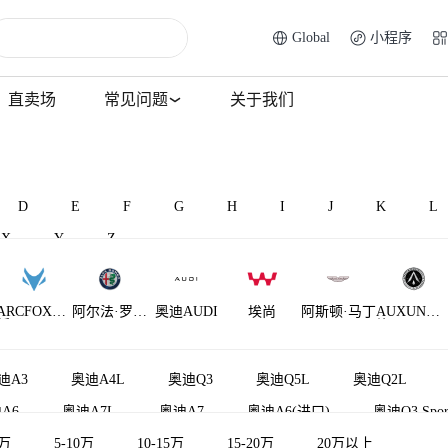
Global
小程序
直卖场
常见问题
关于我们
D
E
F
G
H
I
J
K
L
X
Y
Z
ARCFOX极
阿尔法·罗密
奥迪AUDI
埃尚
阿斯顿·马丁
AUXUN傲
狐
欧
旋
AM晓奥
迪A3
奥迪A4L
奥迪Q3
奥迪Q5L
奥迪Q2L
A6
奥迪A7L
奥迪A7
奥迪A6(进口)
奥迪Q3 Spor
5万
奥迪Q2L e-tron
5-10万
10-15万
奥迪TT
15-20万
奥迪A4(进口)
20万以上
奥迪Q8