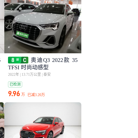
5
奥迪Q3 2022款 35
TFSI 时尚动感型
2022年
|
13.71万公里
|
泰安
已检测
9.96
万
已减
3.20万