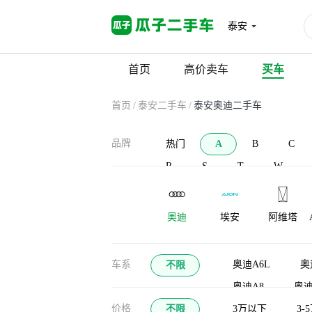
泰安
首页
高价卖车
买车
首页
/
泰安二手车
/
泰安奥迪二手车
品牌
热门
A
B
C
R
S
T
W
奥迪
埃安
阿维塔
AC Schnitzer
安凯客车
爱驰
车系
奥迪A6L
奥
不限
奥迪A8
奥迪
价格
不限
奥迪A3(进口)
3万以下
3-