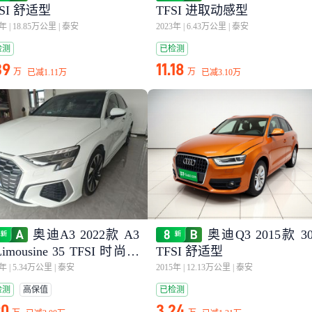
FSI 舒适型
TFSI 进取动感型
2年
|
18.85万公里
|
泰安
2023年
|
6.43万公里
|
泰安
检测
已检测
39
11.18
万
万
已减
1.11万
已减
3.10万
奥迪A3 2022款 A3
奥迪Q3 2015款 3
Limousine 35 TFSI 时尚运
TFSI 舒适型
型
2年
|
5.34万公里
|
泰安
2015年
|
12.13万公里
|
泰安
检测
高保值
已检测
90
3.24