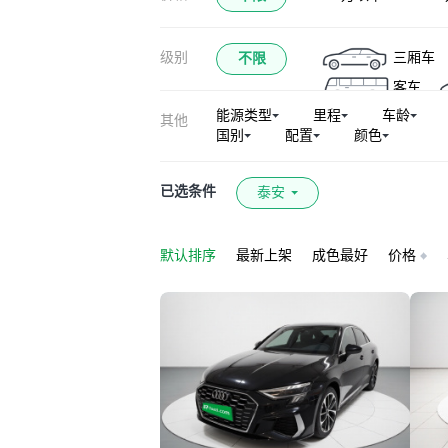
奥迪Q5L Sportback
级别
三厢车
不限
奥迪Q5(进口)
客车
奥迪S6
奥迪R
能源类型
里程
车龄
其他
奥迪S7
奥迪
国别
配置
颜色
奥迪RS Q8
奥迪A3新能源(进口
已选条件
泰安
默认排序
最新上架
成色最好
价格