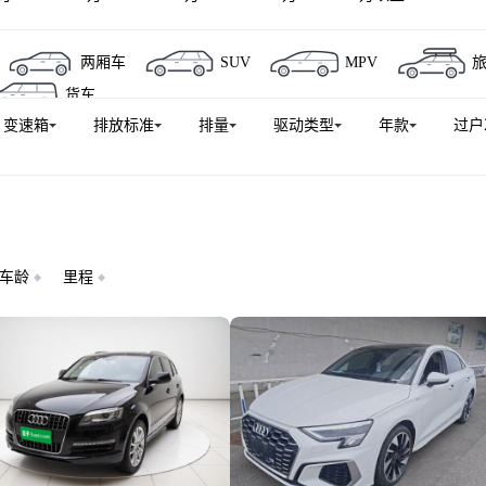
奥迪S4
奥迪Q6L e-tron
奥迪Q5 e-tron
奥迪Q6
两厢车
SUV
MPV
奥迪S5
奥迪e-tron(进口)
奥迪Q7（平行进口）
奥迪R
货车
S 4
奥迪RS 3
奥迪A5L Sportback
奥迪Q6L Sportback e
变速箱
排放标准
排量
驱动类型
年款
过户
Q7新能源
奥迪A8新能源
奥迪SQ5
奥迪A6L e-tron
奥迪RS 6
奥迪TT RS
奥迪Q5（平行进口）
奥迪SQ5 Spo
)
奥迪RS e-tron GT
车龄
里程