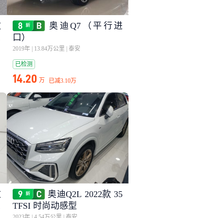
改
奥迪Q7（平行进
时
口）
2019年
|
13.84万公里
|
泰安
已检测
14.20
万
已减
3.10万
改
奥迪Q2L 2022款 35
时
TFSI 时尚动感型
2023年
|
4.54万公里
|
泰安