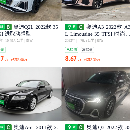
奥迪Q2L 2022款 35
奥迪A3 2022款 A
FSI 进取动感型
L Limousine 35 TFSI 时尚
动型
3年
|
10.49万公里
|
泰安
2023年
|
4.76万公里
|
泰安
检测
已检测
高保值
47
8.67
万
万
已减
3.00万
已减
3.30万
奥迪A6L 2011款 2.
奥迪Q3 2022款 3