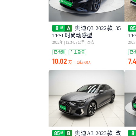
奥迪Q3 2022款 35
TFSI 时尚动感型
T
2022年
|
12.34万公里
|
泰安
202
已检测
车主急售
已
10.02
7.
万
已减
3.00万
奥迪A3 2023款 改