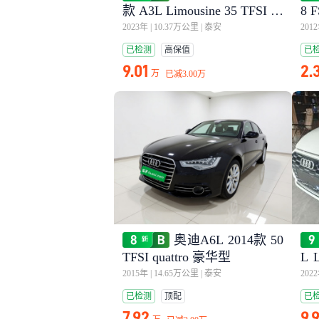
款 A3L Limousine 35 TFSI 时
8 
尚运动型
2023年
|
10.37万公里
|
泰安
201
已检测
高保值
已
9.01
2.
万
已减
3.00万
奥迪A6L 2014款 50
TFSI quattro 豪华型
L 
动
2015年
|
14.65万公里
|
泰安
202
已检测
顶配
已
7.92
9.