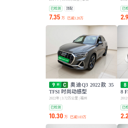
已检测
顶配
已
7.35
2.
万
已减
3.20万
奥迪Q3 2022款 35
TFSI 时尚动感型
8 
2022年
|
3.72万公里
|
福州
201
已检测
已
10.30
2.
万
已减
3.03万