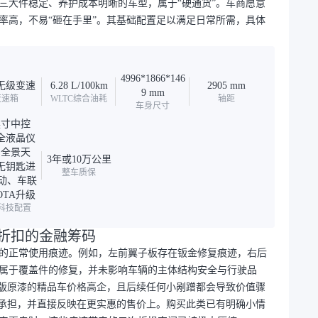
三大件稳定、养护成本明晰的车型，属于“硬通货”。车商愿意
率高，不易“砸在手里”。其基础配置足以满足日常所需，具体
4996*1866*146
T无级变速
6.28 L/100km
2905 mm
9 mm
变速箱
WLTC综合油耗
轴距
车身尺寸
英寸中控
全液晶仪
、全景天
3年或10万公里
无钥匙进
整车质保
启动、车联
OTA升级
科技配置
入折扣的金融筹码
的正常使用痕迹。例如，左前翼子板存在钣金修复痕迹，右后
属于覆盖件的修复，并未影响车辆的主体结构安全与行驶品
原版原漆的精品车价格高企，且后续任何小剐蹭都会导致价值骤
主承担，并直接反映在更实惠的售价上。购买此类已有明确小情