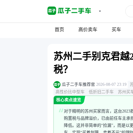
首页
高价卖车
买车
苏州二手别克君越2
税？
瓜子二手车推荐官
2026-08-07 23:19
高性价比中型车
低折旧二手车
苏州买
核心卖点速览
对于精明的苏州买家而言，这台2023
购置税与品牌溢价，已由前任车主承
降低。这并非简单的“捡漏”，而是以
车，实现“买着划算、卖着不亏”的理