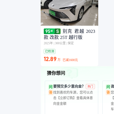
别克 君越 2023
款 改款 25T 越行版
2025年
|
300公里
|
保定
已检测
12.89
万
已减
1600元
猜你想问
要预交多少意向金？
问
热门
问
找到喜欢的车源，您可以点
答
答
击【立即订购】查看具体意
向金金额