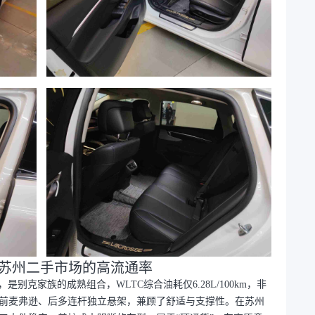
与苏州二手市场的高流通率
是别克家族的成熟组合，WLTC综合油耗仅6.28L/100km，非
前麦弗逊、后多连杆独立悬架，兼顾了舒适与支撑性。在苏州