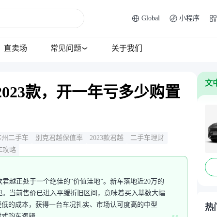
Global
小程序
直卖场
常见问题
关于我们
文
023款，开一年亏多少购置
苏州二手车
别克君越保值率
2023款君越
二手车理财
车攻略
款君越正处于一个绝佳的“价值洼地”。新车落地近20万的
担。当前售价已进入平缓折旧区间，意味着买入基数大幅
更低的成本，获得一台车况扎实、市场认可度高的中型
热
财式购车逻辑。