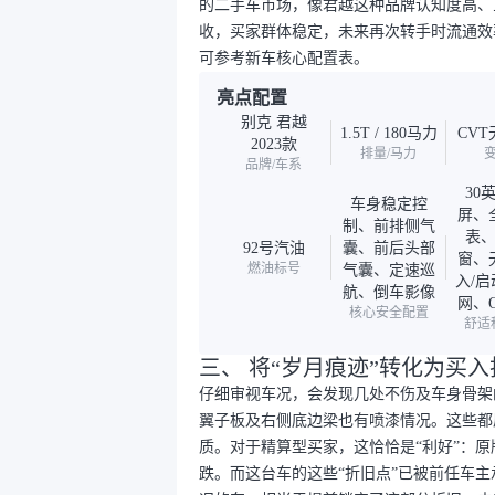
的二手车市场，像君越这种品牌认知度高、
收，买家群体稳定，未来再次转手时流通效
可参考新车核心配置表。
亮点配置
别克 君越
1.5T / 180马力
CV
2023款
排量/马力
品牌/车系
30
车身稳定控
屏、
制、前排侧气
表
92号汽油
囊、前后头部
窗、
燃油标号
气囊、定速巡
入/
航、倒车影像
网、
核心安全配置
舒适
三、 将“岁月痕迹”转化为买
仔细审视车况，会发现几处不伤及车身骨架
翼子板及右侧底边梁也有喷漆情况。这些都
质。对于精算型买家，这恰恰是“利好”：
跌。而这台车的这些“折旧点”已被前任车