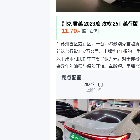
别克 君越 2023款 改款 25T 越行版
11.70
整车在保
万
在苏州园区或新区，一台2023款别克君越新
前这台行驶3.67万公里、上牌约1年多的
入手成本相比新车节省了数万元。对于穿梭
来数年的油费与保险开销。车龄短、里程合
亮点配置
2024年3月
上牌时间