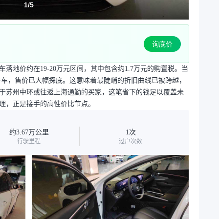
1
/
5
询底价
车落地价约在19-20万元区间，其中包含约1.7万元的购置税。当
二手车，售价已大幅探底。这意味着最陡峭的折旧曲线已被跨越，
于苏州中环或往返上海通勤的买家，这笔省下的钱足以覆盖未
理，正是接手的高性价比节点。
约3.67万公里
1次
行驶里程
过户次数