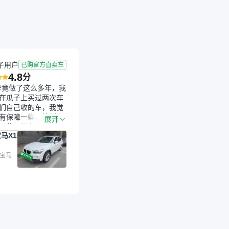
子用户
已购官方直卖车
4.8
分
毕竟做了这么多年，我
在瓜子上买过两次车
们自己收的车，我觉
有保障一些，检测会
展开
一些。平台自己收上
马X1
的车，应该更可靠。
是宝马X1，主要看中
格和公里数比较合
 宝马
外，瓜子承诺无火
事故、无泡水、无调
平台自营上面买应该
障。二手车肯定需要
后保障，这样更安
放心，不像新车车况
，剐蹭风险还是挺大