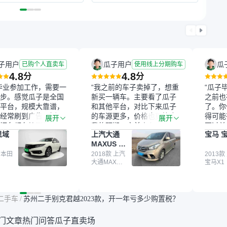
行交付，具体您可以咨询您
车，边看边聊，车况一目了
的专属购车顾问
然，对车子还满意的话，下
单预定，车子会送到您当地
的交付中心（一般在车管所
附近），您可以到线下看到
实车
子用户
瓜子用户
瓜
已购个人直卖车
使用线上分期购车
4.8
4.8
分
分
毕业参加工作，需要一
“我之前的车子卖掉了，想重
“瓜子
步。感觉瓜子是全国
新买一辆车。主要看了瓜子
之前也
平台，规模大靠谱，
和其他平台，对比下来瓜子
了。你
经常刷到广告，挺火
的车源更多，价格也更符合
得可能
展开
展开
辆车都有检测报告，
我的预期。之前卖车来过瓜
更过关
思域
上汽大通
宝马 宝
我很放心。去外面买
子，虽然价格没谈成，但
来再卖
MAXUS 大
卖家一张嘴，不敢
APP一直留着。瓜子毕竟是
我买的
通G10
买了本田思域，白
 本田
大平台，整体印象还好。我
2018款 上汽
它的价
2013款
大通MAXUS
宝马X1
户次数少，公里数符
最终买了一台上汽大通，18
适。另
大通G10
然价格比我心理预期
年的车，公里数9万多，符
烧、无
点，但瓜子这么大的
合我的要求，颜色也是我喜
表，在
车价贵点也正常，毕
欢的浅色。瓜子能做线上分
更有保
二手车
/
苏州二手别克君越2023款，开一年亏多少购置税？
障。其他平台上很多
期，这一点很便捷，其他平
一个售
第三方检测报告，不
台的分期需要到当地办理，
全、更
门文章
热门问答
瓜子直卖场
瓜子有检测有售后，
线上办不了，这是瓜子最核
那么好