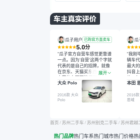
瓜子用户
瓜
已购官方直卖车
5.0
分
“瓜子官方自营车感觉更靠谱
“我刚
一点。因为‘自营’这两个字就
辆车代
代表的是自己的招牌，就像
最大的
在京东、天猫买东西一样，
抖音上
展开
自营的东西可能都要好一
的。每
大众 Polo
本田 
点。就是这种刻板印象吧。
这个让
一开始买二手车的时候，我
车全凭
确实有担心过事故车、泡水
2016款 大众
买。我
2016款
Polo
思域
车这些问题。瓜子的检测报
色，过
告其实并不能完全打消顾
合，虽
虑，因为我也听说过一些报
略高一
告造假或者没检测出来的情
平台，
首页
/
苏州二手车
/
苏州别克二手车
/
苏州君越
况。我拿到你们的信息之
竟有保
后，自己又在线上去做了一
车没有
热门品牌
热门车系
热门城市
热门价格
热
些报告查询（用了其他平
敢买。