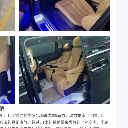
值
1.5T插混系统综合功率达299马力，动力充沛且平顺，E-
捡漏的真正底气。超过3.1米的轴距带来奢侈的七座空间，无论