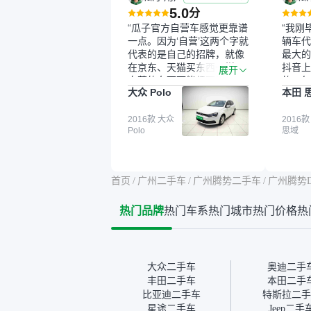
5.0
分
“瓜子官方自营车感觉更靠谱
“我刚
一点。因为‘自营’这两个字就
辆车代
代表的是自己的招牌，就像
最大的
在京东、天猫买东西一样，
抖音上
展开
自营的东西可能都要好一
的。每
大众 Polo
本田 
点。就是这种刻板印象吧。
这个让
一开始买二手车的时候，我
车全凭
确实有担心过事故车、泡水
2016款 大众
买。我
2016款
Polo
思域
车这些问题。瓜子的检测报
色，过
告其实并不能完全打消顾
合，虽
虑，因为我也听说过一些报
略高一
告造假或者没检测出来的情
平台，
首页
/
广州二手车
/
广州腾势二手车
/
广州腾势
况。我拿到你们的信息之
竟有保
后，自己又在线上去做了一
车没有
热门品牌
热门车系
热门城市
热门价格
热
些报告查询（用了其他平
敢买。
台），同时也找了朋友帮忙
多花点
线下看车。结果跟你们的报
手里买
告是符合的，所以这次车况
宜，车
没问题。购车流程挺快的，
透明。
大众二手车
奥迪二手
我第一天看车，第二天你们
丰田二手车
本田二手
就约我到店，我第三天去提
比亚迪二手车
特斯拉二手
的车。去之前我提前跟交接
星途二手车
Jeep二手