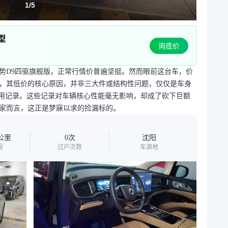
1
/
5
舰型
询底价
腾势D9四驱旗舰版，正常行情价普遍坚挺。然而眼前这台车，价
，其低价的核心原因，并非三大件或结构性问题，仅仅是车身
使用记录。这些记录对车辆核心性能毫无影响，却成了砍下巨额
家而言，这正是梦寐以求的捡漏标的。
万公里
0次
沈阳
程
过户次数
车源地