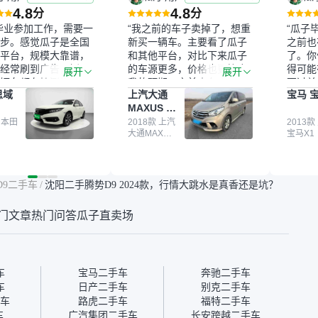
4.8
4.8
分
分
毕业参加工作，需要一
“我之前的车子卖掉了，想重
“瓜子
步。感觉瓜子是全国
新买一辆车。主要看了瓜子
之前也
平台，规模大靠谱，
和其他平台，对比下来瓜子
了。你
经常刷到广告，挺火
的车源更多，价格也更符合
得可能
展开
展开
辆车都有检测报告，
我的预期。之前卖车来过瓜
更过关
思域
上汽大通
宝马 宝
我很放心。去外面买
子，虽然价格没谈成，但
来再卖
MAXUS 大
卖家一张嘴，不敢
APP一直留着。瓜子毕竟是
我买的
通G10
买了本田思域，白
 本田
大平台，整体印象还好。我
2018款 上汽
它的价
2013款
大通MAXUS
宝马X1
户次数少，公里数符
最终买了一台上汽大通，18
适。另
大通G10
然价格比我心理预期
年的车，公里数9万多，符
烧、无
点，但瓜子这么大的
合我的要求，颜色也是我喜
表，在
车价贵点也正常，毕
欢的浅色。瓜子能做线上分
更有保
D9二手车
/
沈阳二手腾势D9 2024款，行情大跳水是真香还是坑？
障。其他平台上很多
期，这一点很便捷，其他平
一个售
第三方检测报告，不
台的分期需要到当地办理，
全、更
门文章
热门问答
瓜子直卖场
瓜子有检测有售后，
线上办不了，这是瓜子最核
那么好
钱买个放心。从个人
心的额外价值。虽然我砍过
的。售
车，价格比车商那便
一次价没成功，但不会影响
中的比
况也有检测报告，很
对瓜子的信任。能接受瓜子
十。个
”
比线下贵1000-2000元，因
自己联
车
宝马二手车
奔驰二手车
为瓜子有质保，车子出小毛
过但没
车
日产二手车
别克二手车
病维修更有保障。”
点了议
车
路虎二手车
福特二手车
信帮我
车
广汽集团二手车
长安跨越二手车