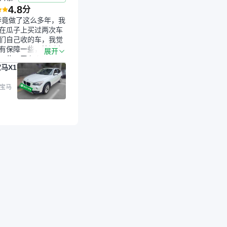
4.8
分
毕竟做了这么多年，我
在瓜子上买过两次车
们自己收的车，我觉
有保障一些，检测会
展开
一些。平台自己收上
马X1
的车，应该更可靠。
是宝马X1，主要看中
格和公里数比较合
 宝马
外，瓜子承诺无火
事故、无泡水、无调
平台自营上面买应该
障。二手车肯定需要
后保障，这样更安
放心，不像新车车况
，剐蹭风险还是挺大
后保障在我买车决策
重能占到百分之七八
人车源的话，需要我
系卖家，我试着联系
人回我；而自营车我
价，就有销售加我微
谈价。自营车我讲过