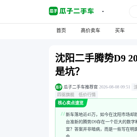
首页
高价卖车
买车
沈阳二手腾势D9 
是坑？
瓜子二手车推荐官
2026-08-08 09:51
四驱旗舰
低价行情
核心卖点速览
新车落地近45万，如今在沈阳市场却
台准新的腾势D9存在一个巨大的数字
宜？答案并非暗病，而是一些写在明
会。