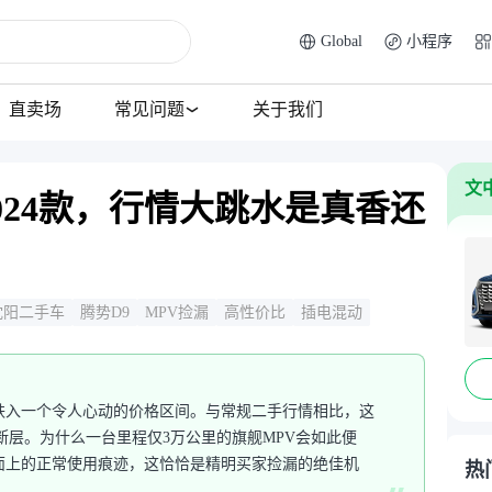
Global
小程序
直卖场
常见问题
关于我们
文
2024款，行情大跳水是真香还
沈阳二手车
腾势D9
MPV捡漏
高性价比
插电混动
跌入一个令人心动的价格区间。与常规二手行情相比，这
断层。为什么一台里程仅3万公里的旗舰MPV会如此便
面上的正常使用痕迹，这恰恰是精明买家捡漏的绝佳机
热