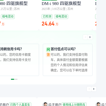
 980 四驱旗舰型
DM-i 980 四驱旗舰型
DM-
3.25万公里
|
苏州
2025年
|
3.95万公里
|
苏州
2025年
|
插电混动
已检测
插电混动
已检测
7
24.64
25.11
万
万
支持刷信用卡吗？
首付低点可以吗？
问
可以的，您的信用卡额度
可以的，我们支持低首付购
答
够，我们支持信用卡支付
车，具体首付金额需要根据
您的个人情况和信用评估来
确定。您可以在下单时选择
合适的首付比例，我们会根
据您的选择来计算月供金
额。
子用户
瓜子用户
瓜
已购个人直卖车
使用线上分期购车