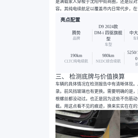
是满载家人穿梭于沈阳中街商圈，还是应对
容。其纯电续航足以覆盖市内日常代步，在
亮点配置
D9 2024款
腾势
DM-i 四驱旗舰
中大
品牌
车
型
车型
5250/
190km
980km
0
CLTC纯电续航
NEDC综合续航
三、 检测底牌与价值换算
车辆的具体情况在检测报告中有清晰体现。
录。前风挡玻璃也有更换。需要明确的是，
根螺丝都没动过。也正是因为这些不伤筋动
截。用这点看不见的痕迹，换来实实在在的