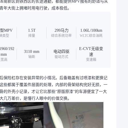
浑南新区到铁西区的长途通勤，都能提供MPV独有的舒适与从
青年大街上拥堵时用电行驶，成本极低。
型MPV
1.5T
299马力
1.06L/100km
辆类型
排量
综合系统功率
WLTC综合油耗
1960/192
E-CVT无级变
3110 mm
电动四驱
 mm
速
轴距
驱动方式
长宽高
变速箱
后保险杠存在安装异常的小情况。后备箱盖有过喷漆和更换记
这些都属于覆盖件层面的处理，内部的骨架结构完好无损，一
骨的外壳小记录，才让它比那些“原版原漆”的车源便宜了一大
大几万差价，是懂行人眼中的价值交换。