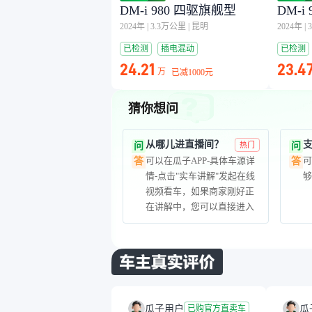
DM-i 980 四驱旗舰型
DM-i
2024年
|
3.3万公里
|
昆明
2024年
|
已检测
插电混动
已检测
24.21
23.4
万
已减
1000元
猜你想问
从哪儿进直播间？
问
热门
问
可以在瓜子APP-具体车源详
答
答
情-点击"实车讲解"发起在线
视频看车，如果商家刚好正
在讲解中，您可以直接进入
房间围观
瓜子用户
瓜
已购官方直卖车