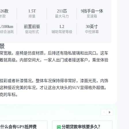
026款
1.5T
211匹
9挡手自一体
年款
排量
最大马力
变速箱
L/100km
前置前驱
L2
30英寸
C综合油耗
驱动形式
辅助驾驶等级
中控屏幕
景
间非常宽敞。座椅是仿皮材质，后排还有隐私玻璃和出风口。这车
着就高级。内部空间大，一家人出门或者接送客户，乘坐体验
挂彩或者补漆情况。整体车况保持得非常好，漆面光亮，内饰
这种接近完美的车况，才让这台大块头的SUV显得格外超值。
克的车标。
为什么会有GPS抵押费
分期贷款审核要多久？
问