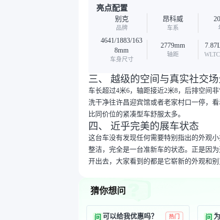
亮点配置
别克
昂科威
2
品牌
车系
4641/1883/163
2779mm
7.87
8mm
轴距
WLT
车身尺寸
三、 越级的空间与真实社交场
车长超过4米6，轴距接近2米8，后排空
洗干净往许昌迎宾馆或者老家村口一停，看
比同价位的紧凑型车舒服太多。
四、 近乎完美的展车状态
这台车没有发现任何需要特别指出的外观小
整洁，完全是一台准新车的状态。正是因为
开出去，大家看到的都是它崭新的外观和别
猜你想问
可以给我优惠吗？
问
热门
问