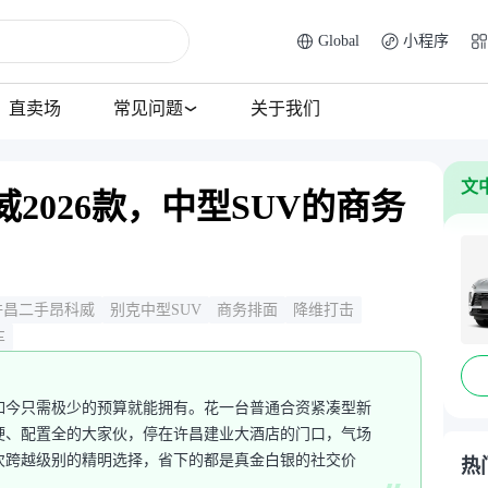
Global
小程序
直卖场
常见问题
关于我们
文
2026款，中型SUV的商务
许昌二手昂科威
别克中型SUV
商务排面
降维打击
车
如今只需极少的预算就能拥有。花一台普通合资紧凑型新
硬、配置全的大家伙，停在许昌建业大酒店的门口，气场
次跨越级别的精明选择，省下的都是真金白银的社交价
热