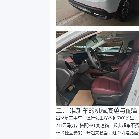
二、 准新车的机械底蕴与配置
虽然是二手车，但行驶里程不到6000公里
211匹马力，搭配9AT变速箱，起步超车
杆的独立悬架，开起来稳当，过个坑洼路面