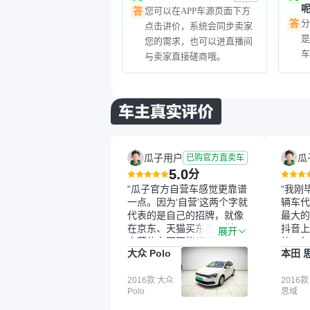
您可以在APP车源页面下方
答
分
答
点击讲价，系统会同步卖家
您的需求，也可以进直播间
与卖家直接磋商哦。
瓜子用户
瓜
已购官方直卖车
5.0
分
“瓜子官方自营车感觉更靠谱
“我刚
一点。因为‘自营’这两个字就
辆车代
代表的是自己的招牌，就像
最大的
在京东、天猫买东西一样，
抖音上
展开
自营的东西可能都要好一
的。每
大众 Polo
本田 
点。就是这种刻板印象吧。
这个让
一开始买二手车的时候，我
车全凭
确实有担心过事故车、泡水
2016款 大众
买。我
2016款
Polo
思域
车这些问题。瓜子的检测报
色，过
告其实并不能完全打消顾
合，虽