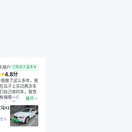
子用户
已购官方直卖车
4.8
分
毕竟做了这么多年，我
在瓜子上买过两次车
们自己收的车，我觉
有保障一些，检测会
展开
一些。平台自己收上
马X1
的车，应该更可靠。
是宝马X1，主要看中
格和公里数比较合
 宝马
外，瓜子承诺无火
事故、无泡水、无调