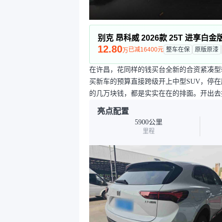
别克 昂科威 2026款 25T 进享白金
12.80
已减16400元
整车在保
原版原漆
万
在许昌，花同样的钱买台全新的合资紧凑型
买新车的预算直接跨级开上中型SUV，停
的几万块钱，都是实实在在的排面。开出去
亮点配置
5900公里
里程