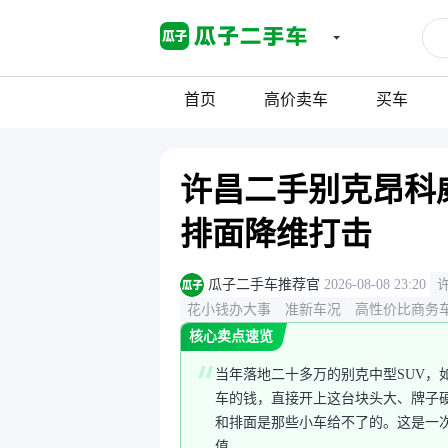
首页
高价卖车
买车
许昌二手别克昂科威
排面降维打击
瓜子二手车推荐官
2026-08-08 23:20
花小钱办大事
准新车况
高性价比商务
核心卖点速览
当年落地二十多万的别克中型SUV，
车的钱，直接开上这台块头大、牌子
和排面是那些小车给不了的。这是一
值。