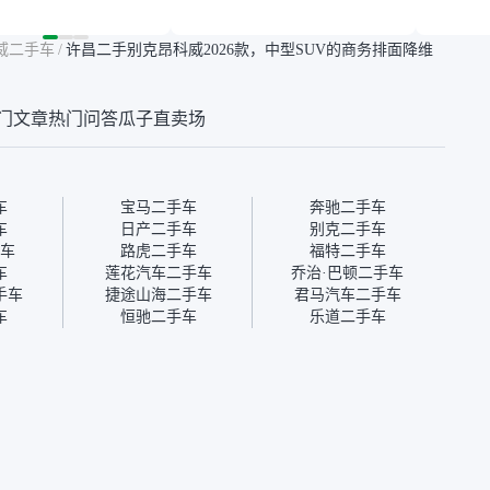
点，但瓜子这么大的
合我的要求，颜色也是我喜
表，在
车价贵点也正常，毕
欢的浅色。瓜子能做线上分
更有保
威二手车
/
许昌二手别克昂科威2026款，中型SUV的商务排面降维
障。其他平台上很多
期，这一点很便捷，其他平
一个售
第三方检测报告，不
台的分期需要到当地办理，
全、更
瓜子有检测有售后，
线上办不了，这是瓜子最核
那么好
门文章
热门问答
瓜子直卖场
钱买个放心。从个人
心的额外价值。虽然我砍过
的。售
车，价格比车商那便
一次价没成功，但不会影响
中的比
况也有检测报告，很
对瓜子的信任。能接受瓜子
十。个
”
比线下贵1000-2000元，因
自己联
为瓜子有质保，车子出小毛
过但没
车
宝马二手车
奔驰二手车
病维修更有保障。”
点了议
车
日产二手车
别克二手车
信帮我
车
路虎二手车
福特二手车
价，最
车
莲花汽车二手车
乔治·巴顿二手车
优惠券
手车
捷途山海二手车
君马汽车二手车
块钱成
车
恒驰二手车
乐道二手车