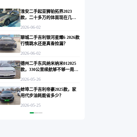
淮安二手起亚狮铂拓界2023
款，二十多万的体面现在几折
拿？
2026-06-02
聊城二手吉利银河星耀6 2026款
行情跳水还是真香捡漏？
2026-06-02
德州二手东风纳米纳米012025
款，330公里续航够不够一周通
勤？
2026-05-26
蚌埠二手吉利帝豪2025款，家
用代步油耗能省多少？
2026-05-25