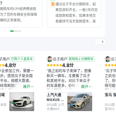
呢？
通过瓜子平台分期购车，如
答
期购车的GPS抵押费收取
果您资料齐全，一般3天内完
是为了您的车辆安全和保障
成放款和提车，如果本地交
车辆的正常使用。
易最快可当天放款提车，具
体放款速度取决于您办理过
户和车辆抵押手续的速度。
子用户
瓜子用户
瓜
已购个人直卖车
使用线上分期购车
4.8
4.8
分
分
毕业参加工作，需要一
“我之前的车子卖掉了，想重
“瓜子
步。感觉瓜子是全国
新买一辆车。主要看了瓜子
之前也
平台，规模大靠谱，
和其他平台，对比下来瓜子
了。你
经常刷到广告，挺火
的车源更多，价格也更符合
得可能
展开
展开
辆车都有检测报告，
我的预期。之前卖车来过瓜
更过关
思域
上汽大通
宝马 宝
我很放心。去外面买
子，虽然价格没谈成，但
来再卖
MAXUS 大
卖家一张嘴，不敢
APP一直留着。瓜子毕竟是
我买的
通G10
买了本田思域，白
 本田
大平台，整体印象还好。我
2018款 上汽
它的价
2013款
大通MAXUS
宝马X1
户次数少，公里数符
最终买了一台上汽大通，18
适。另
大通G10
然价格比我心理预期
年的车，公里数9万多，符
烧、无