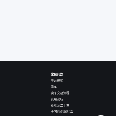
常见问题
平台模式
卖车
卖车交易流程
费用说明
新能源二手车
全国购/跨城购车