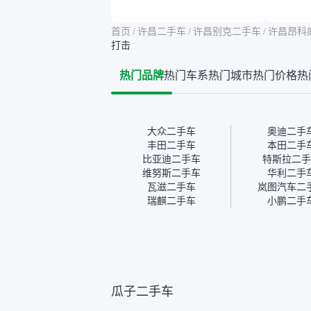
虑，因为我也听说过一些报
略高一
告造假或者没检测出来的情
平台，
首页
/
许昌二手车
/
许昌别克二手车
/
许昌昂科
况。我拿到你们的信息之
竟有保
打击
后，自己又在线上去做了一
车没有
些报告查询（用了其他平
敢买。
热门品牌
热门车系
热门城市
热门价格
热
台），同时也找了朋友帮忙
多花点
线下看车。结果跟你们的报
手里买
告是符合的，所以这次车况
宜，车
没问题。购车流程挺快的，
透明。
我第一天看车，第二天你们
大众二手车
奥迪二手
就约我到店，我第三天去提
丰田二手车
本田二手
的车。去之前我提前跟交接
比亚迪二手车
特斯拉二手
人员说好，到了之后要当着
维努斯二手车
华利二手
我的面再做一次复检，你们
瓦滋二手车
岚图汽车二
也安排了师傅，服务可以，
瑞麒二手车
小鹏二手
速度很快。体验下来自营车
的感觉是要比个人车好一
点。个人车主观性比较强，
价格超出卖家的心理预期
后，他可能直接就下架不卖
了。而自营车你们有最大的
让步权利，还会再跟我协
瓜子二手车
商，主动权在平台手里。”