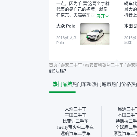
一点。因为‘自营’这两个字就
辆车代
代表的是自己的招牌，就像
最大的
在京东、天猫买东西一样，
抖音上
展开
自营的东西可能都要好一
的。每
大众 Polo
本田 
点。就是这种刻板印象吧。
这个让
一开始买二手车的时候，我
车全凭
确实有担心过事故车、泡水
2016款 大众
买。我
2016款
Polo
思域
车这些问题。瓜子的检测报
色，过
告其实并不能完全打消顾
合，虽
虑，因为我也听说过一些报
略高一
告造假或者没检测出来的情
平台，
首页
/
泰安二手车
/
泰安吉利银河二手车
/
泰安
况。我拿到你们的信息之
竟有保
到5块钱？
后，自己又在线上去做了一
车没有
些报告查询（用了其他平
敢买。
热门品牌
热门车系
热门城市
热门价格
热
台），同时也找了朋友帮忙
多花点
线下看车。结果跟你们的报
手里买
告是符合的，所以这次车况
宜，车
没问题。购车流程挺快的，
透明。
我第一天看车，第二天你们
大众二手车
奥迪二手
就约我到店，我第三天去提
丰田二手车
本田二手
的车。去之前我提前跟交接
比亚迪二手车
特斯拉二手
人员说好，到了之后要当着
firefly萤火虫二手车
全球鹰二手
我的面再做一次复检，你们
远航汽车二手车
摩登汽车二