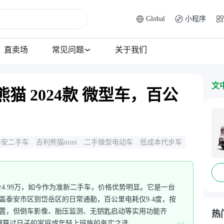
Global
小程序
直卖场
常见问题
关于我们
文
猫 2024款 微型车，百公
？
泰安二手车
吉利熊猫mini
二手微型电动车
低成本代步车
导价4.99万，如今作为准新二手车，价格优势明显。它是一台
覆盖泰安市区到岱岳区的日常通勤，百公里电耗仅9.4度，按
配置，但倒车影像、胎压监测、无钥匙启动等实用功能齐
热
细算过日子的家庭或年轻上班族的务实之选。