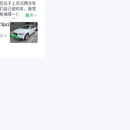
在瓜子上买过两次车
们自己收的车，我觉
有保障一些，检测会
展开
一些。平台自己收上
马X1
的车，应该更可靠。
是宝马X1，主要看中
格和公里数比较合
 宝马
外，瓜子承诺无火
事故、无泡水、无调
平台自营上面买应该
障。二手车肯定需要
后保障，这样更安
放心，不像新车车况
，剐蹭风险还是挺大
后保障在我买车决策
重能占到百分之七八
人车源的话，需要我
系卖家，我试着联系
人回我；而自营车我
价，就有销售加我微
谈价。自营车我讲过
后是通过花一块钱买
的方式，便宜了800