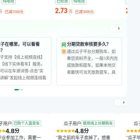
纯电动
已检测
纯电动
已检测
2.73
2.86
万
万
已减
3500元
已减
5000元
车子在哪里，可以看看
分期贷款审核要多久？
问
吗？
通过瓜子平台分期购车，如
答
瓜子支持【线上视频连线】
果您资料齐全，一般3天内完
或【线下实体看车】服务。
成放款和提车，如果本地交
可以在车源详情-点击"实
易最快可当天放款提车，具
讲解"发起线上视频连线看
体放款速度取决于您办理过
车，边看边聊，车况一目了
户和车辆抵押手续的速度。
然，对车子还满意的话，下
单预定，车子会送到您当地
的交付中心（一般在车管所
附近），您可以到线下看到
实车
子用户
瓜子用户
瓜
已购个人直卖车
使用线上分期购车
4.8
4.8
分
分
毕业参加工作，需要一
“我之前的车子卖掉了，想重
“瓜子