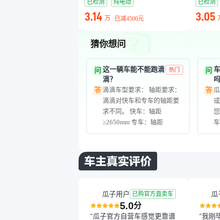
已检测
纯电动
已检测
3.14
3.05
万
已减
4500元
猜你想问
这一辆车能不能跑滴
问
热门
问
滴？
滴滴车型要求： 轴距要求：
答
答
滴滴对快车和专车的轴距要
求不同。 快车：轴距
您
≥2650mm 专车：轴距
车
≥2700mm 续航要求：部分地
区对新能源网约车的续航有
要求（通常≥300km） 您可
以根据以上信息来判断是否
能符合要求。
瓜子用户
瓜
已购官方直卖车
5.0
分
“瓜子官方自营车感觉更靠谱
“我刚