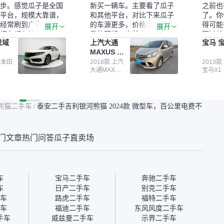
步。感觉瓜子是全国
新买一辆车。主要看了瓜子
之前也
平台，规模大靠谱，
和其他平台，对比下来瓜子
了。你
经常刷到广告，挺火
的车源更多，价格也更符合
得可能
展开
展开
辆车都有检测报告，
我的预期。之前卖车来过瓜
更过关
思域
上汽大通
宝马 宝
我很放心。去外面买
子，虽然价格没谈成，但
来再卖
MAXUS 大
卖家一张嘴，不敢
APP一直留着。瓜子毕竟是
我买的
通G10
买了本田思域，白
 本田
大平台，整体印象还好。我
2018款 上汽
它的价
2013款
大通MAXUS
宝马X1
户次数少，公里数符
最终买了一台上汽大通，18
适。另
大通G10
然价格比我心理预期
年的车，公里数9万多，符
烧、无
点，但瓜子这么大的
合我的要求，颜色也是我喜
表，在
车价贵点也正常，毕
欢的浅色。瓜子能做线上分
更有保
熊猫二手车
/
泰安二手吉利银河熊猫 2024款 微型车，百公里电费不
障。其他平台上很多
期，这一点很便捷，其他平
一个售
第三方检测报告，不
台的分期需要到当地办理，
全、更
瓜子有检测有售后，
线上办不了，这是瓜子最核
那么好
门文章
热门问答
瓜子直卖场
钱买个放心。从个人
心的额外价值。虽然我砍过
的。售
车，价格比车商那便
一次价没成功，但不会影响
中的比
况也有检测报告，很
对瓜子的信任。能接受瓜子
十。个
”
比线下贵1000-2000元，因
自己联
为瓜子有质保，车子出小毛
过但没
车
宝马二手车
奔驰二手车
病维修更有保障。”
点了议
车
日产二手车
别克二手车
信帮我
车
路虎二手车
福特二手车
价，最
车
福迪二手车
东风风度二手车
优惠券
手车
威兹曼二手车
示界二手车