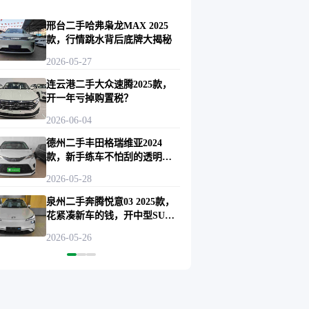
邢台二手哈弗枭龙MAX 2025
款，行情跳水背后底牌大揭秘
2026-05-27
连云港二手大众速腾2025款，
开一年亏掉购置税？
2026-06-04
德州二手丰田格瑞维亚2024
款，新手练车不怕刮的透明选
择？
2026-05-28
泉州二手奔腾悦意03 2025款，
花紧凑新车的钱，开中型SUV
的排面？
2026-05-26