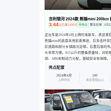
吉利银河 2024款 熊猫mini 200km
3.44
已减1300元
纯电动
整车在保
0次
万
这台车是2024年4月上牌的准新车，表显
熊猫mini的底盘采用前麦弗逊、后多连杆
区道路和部分乡镇路况足够。后置后驱的布
头非常方便。815公斤的整备质量轻，对
测、ABS和制动力分配，基础安全有保障。
亮点配置
2024年4月
100
上牌时间
表显里程(km)