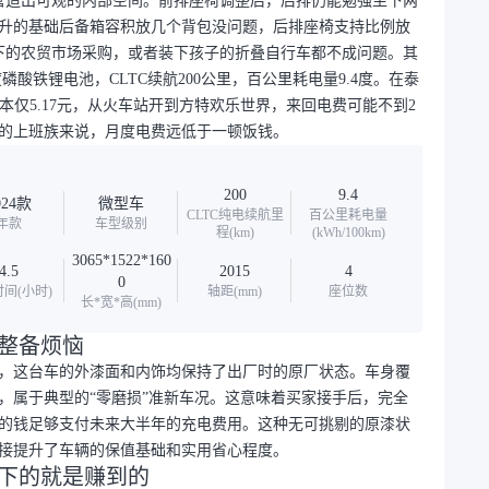
却营造出可观的内部空间。前排座椅调整后，后排仍能勉强坐下两
9升的基础后备箱容积放几个背包没问题，后排座椅支持比例放
脚下的农贸市场采购，或者装下孩子的折叠自行车都不成问题。其
磷酸铁锂电池，CLTC续航200公里，百公里耗电量9.4度。在泰
成本仅5.17元，从火车站开到方特欢乐世界，来回电费可能不到2
的上班族来说，月度电费远低于一顿饭钱。
200
9.4
024款
微型车
CLTC纯电续航里
百公里耗电量
年款
车型级别
程(km)
(kWh/100km)
3065*1522*160
4.5
2015
4
0
间(小时)
轴距(mm)
座位数
长*宽*高(mm)
去整备烦恼
，这台车的外漆面和内饰均保持了出厂时的原厂状态。车身覆
，属于典型的“零磨损”准新车况。这意味着买家接手后，完全
的钱足够支付未来大半年的充电费用。这种无可挑剔的原漆状
接提升了车辆的保值基础和实用省心程度。
省下的就是赚到的