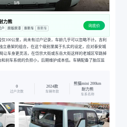
1
/
5
 耐力熊
询底价
过户
原版原漆
准新车
准新车
里程仅100公里，尚未有过户记录，车龄几乎可以忽略不计。吉利
非独立悬架的组合，在这个级别里属于扎实的设定，应对泰安城
局让车身更灵活，在岱宗大街或东岳大街这样的老城区窄路掉
轮胎和刹车系统的负担小，后期维护成本低。车辆配备了胎压监
熊猫mini 200km
0
2024款
耐力熊
过户次数
车辆年款
车系名称