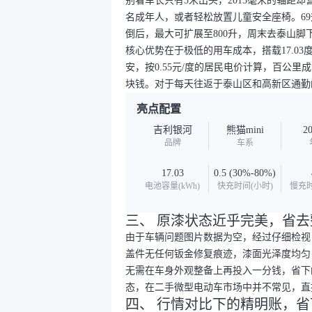
别看车长只有3米出头，2015毫米的轴距
名成年人，或者轻松放置儿童安全座椅。6
倒后，最大可扩展至800升，周末去泰山
核心优势在于极低的用车成本，搭载17.03度
安，按0.55元/度的居民电价计算，百公里
块钱。对于每天往返于泰山区和高新区通勤
亮点配置
吉利银河
熊猫mini
2
品牌
车系
17.03
0.5 (30%-80%)
电池容量(kWh)
快充时间(小时)
慢充时
三、 原漆状态近乎完美，省
由于车辆问题图片数据为空，经过仔细检视
盖件无任何钣金修复痕迹，漆面光泽度均匀
无需在车身外观整备上再投入一分钱，省下
态，在二手微型电动车市场中并不常见，直
四、 行情对比下的精明账，