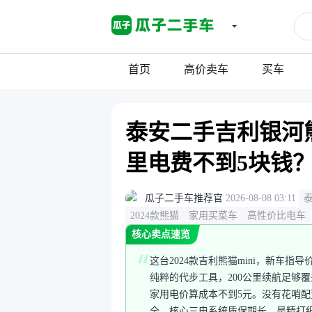
首页
高价卖车
买车
泰安二手吉利银河熊
里电费不到5块钱
瓜子二手车推荐官
2026-08-08 03:11
2024款熊猫
家用买菜车
高性价比电车
核心卖点速览
这台2024款吉利熊猫mini，新车指
纯粹的代步工具，200公里续航足够
家用电价算成本不到5元。没有花哨
全，核心三电系统质保期长，是精打