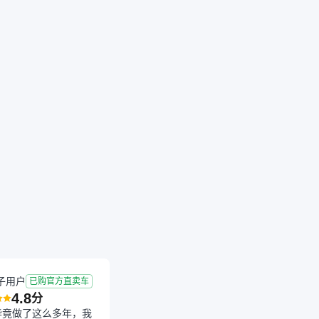
纯电动
万
已减
3700元
子用户
已购官方直卖车
4.8
分
毕竟做了这么多年，我