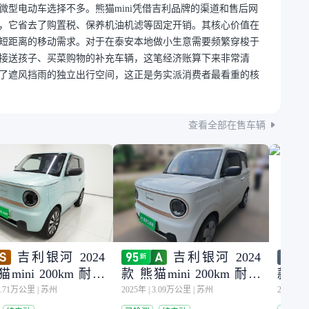
型电动车选择不多。熊猫mini凭借吉利品牌的渠道和售后网
，它省去了购置税、保养机油机滤等固定开销。其核心价值在
短距离的移动需求。对于在泰安本地做小生意需要频繁穿梭于
接送孩子、买菜购物的补充车辆，这笔经济账算下来非常清
了遮风挡雨的独立出行空间，这正是务实派消费者最看重的核
查看全部在售车辆
吉利银河 2024
吉利银河 2024
mini 200km 耐力
款 熊猫mini 200km 耐力
款 熊
熊
熊
0.71万公里
|
苏州
2025年
|
3.09万公里
|
苏州
2025年
|