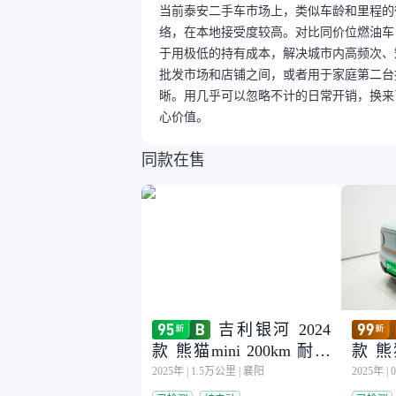
当前泰安二手车市场上，类似车龄和里程的微
络，在本地接受度较高。对比同价位燃油车
于用极低的持有成本，解决城市内高频次、
批发市场和店铺之间，或者用于家庭第二台
晰。用几乎可以忽略不计的日常开销，换来
心价值。
同款在售
吉利银河 2024
款 熊猫mini 200km 耐力
款 熊猫
熊
熊
2025年
|
1.5万公里
|
襄阳
2025年
|