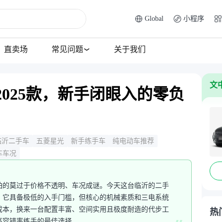
Global
小程序
直卖场
常见问题
关于我们
文
025款，新手闭眼入的零负
临沂二手车
五菱星光
新手练手车
纯电动车推荐
车车况
怕的莫过于价格不透明、车况成谜。今天这台临沂的二手
。它具备极低的入手门槛，但核心的机械素质和三电系统
成本，换来一台配置丰富、空间实用且极度耐造的代步工
热
高容错率练手的最佳选择。