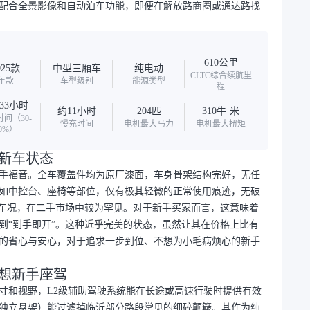
配合全景影像和自动泊车功能，即便在解放路商圈或通达路找
610公里
025款
中型三厢车
纯电动
CLTC综合续航里
年款
车型级别
能源类型
程
.33小时
约11小时
204匹
310牛·米
间（30-
慢充时间
电机最大马力
电机最大扭矩
0%）
准新车状态
手福音。全车覆盖件均为原厂漆面，车身骨架结构完好，无任
如中控台、座椅等部位，仅有极其轻微的正常使用痕迹，无破
的车况，在二手市场中较为罕见。对于新手买家而言，这意味着
到“到手即开”。这种近乎完美的状态，虽然让其在价格上比有
的省心与安心，对于追求一步到位、不想为小毛病烦心的新手
理想新手座驾
寸和视野，L2级辅助驾驶系统能在长途或高速行驶时提供有效
独立悬架）能过滤掉临沂部分路段常见的细碎颠簸。其作为纯