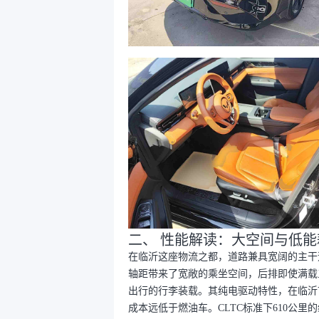
二、 性能解读：大空间与低
在临沂这座物流之都，道路兼具宽阔的主干道与
轴距带来了宽敞的乘坐空间，后排即使满载
出行的行李装载。其纯电驱动特性，在临沂市
成本远低于燃油车。CLTC标准下610公