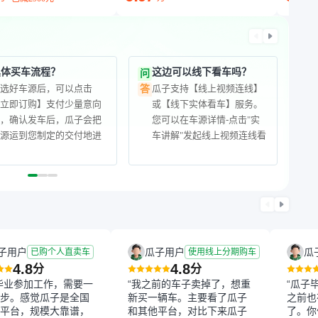
具体买车流程？
这边可以线下看车吗？
问
您选好车源后，可以点击
瓜子支持【线上视频连线】
答
【立即订购】支付少量意向
或【线下实体看车】服务。
金，确认发车后，瓜子会把
您可以在车源详情-点击"实
车源运到您制定的交付地进
车讲解"发起线上视频连线看
行交付，具体您可以咨询您
车，边看边聊，车况一目了
的专属购车顾问
然，对车子还满意的话，下
单预定，车子会送到您当地
的交付中心（一般在车管所
附近），您可以到线下看到
实车。
子用户
瓜子用户
瓜
已购个人直卖车
使用线上分期购车
4.8
4.8
分
分
毕业参加工作，需要一
“我之前的车子卖掉了，想重
“瓜子
步。感觉瓜子是全国
新买一辆车。主要看了瓜子
之前也
平台，规模大靠谱，
和其他平台，对比下来瓜子
了。你