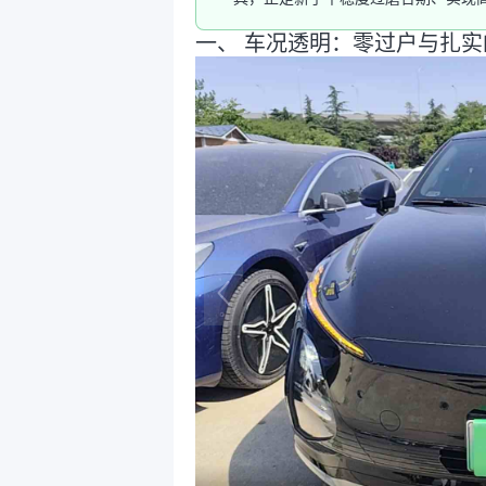
一、 车况透明：零过户与扎