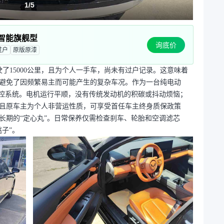
1
/
5
m 智能旗舰型
询底价
过户
原版原漆
驶了15000公里，且为个人一手车，尚未有过户记录。这意味着
避免了因频繁易主而可能产生的复杂车况。作为一台纯电动
电控系统。电机运行平顺，没有传统发动机的积碳或抖动烦恼；
，且原车主为个人非营运性质，可享受首任车主终身质保政策
长期的“定心丸”。日常保养仅需检查刹车、轮胎和空调滤芯
子”。