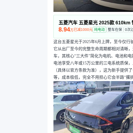
五菱汽车 五菱星光 2025款 610k
8.94
已减1000元
纯电动
整车在保
0次
万
这台五菱星光于2025年6月上牌，至今仅行
它从出厂至今的完整生命周期都相对清晰，
车，其核心“三大件”简化为电机、电池和
电池享受八年或15万公里的三电系统质保
（具体以官方条款为准），这为新手提供了
等，成本极低，完全不用担心它会半路“撂挑