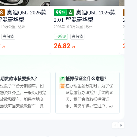
奥迪Q5L 2026款
奥迪Q5L 2026款
T 智混豪华型
2.0T 智混豪华型
2.0
0.19万公里
|
达州
2026年
|
0.3万公里
|
苏州
2026年
|
高保值
已检测
高保值
已检测
9
26.82
27.9
万
万
分期贷款审核要多久？
抵押保证金什么意思？
问
通过瓜子平台分期购车，如
在办理金融分期时，为了保
答
您资料齐全，一般3天内完
证您履行办理抵押手续的义
成放款和提车，如果本地交
务，我们会收取抵押保证
易最快可当天放款提车，具
金，等您车辆办理过户、办
体放款速度取决于您办理过
理完抵押的手续后会全额退
户和车辆抵押手续的速度。
还给您根据预算选择合适的
首付车款比例查看分期额
度。