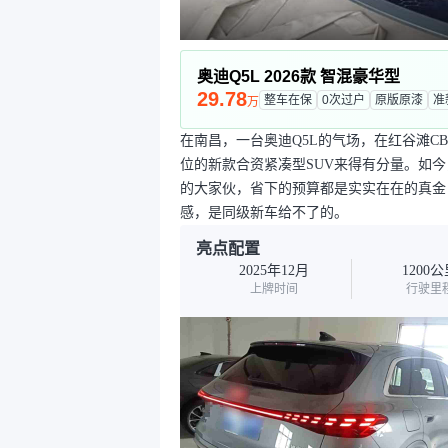
奥迪Q5L 2026款 智混豪华型
29.78
整车在保
0次过户
原版原漆
准
万
在南昌，一台奥迪Q5L的气场，在红谷滩C
位的新款合资紧凑型SUV来得有分量。如
的大家伙，省下的预算都是实实在在的真金
感，是同级新车给不了的。
亮点配置
2025年12月
1200
上牌时间
行驶里