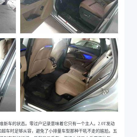
台准新车的状态。零过户记录意味着它只有一个主人。2.0T发动
步和超车时足够从容，避免了小排量车型那种干吼不走的尴尬。五