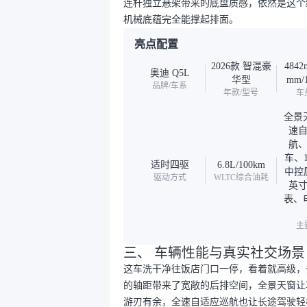
连杆独立悬架带来的底盘质感，依然是这个
机械底蕴完全能撑起排面。
亮点配置
2026款 智混豪
4842
奥迪 Q5L
华型
mm/
品牌/车系
年款/型号
车
全景
速
航
车、1
适时四驱
6.8L/100km
中控屏
驱动方式
WLTC综合油耗
英
表、
主
三、 车辆性能与真实社交场景
这车洗干净往饭店门口一停，看着就高级，
的轴距带来了宽敞的后排空间，全景天窗让
游刃有余，全速自适应巡航也让长途驾驶轻