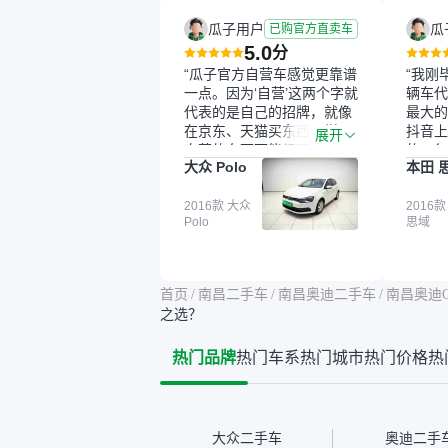
瓜子用户
瓜
已购官方直卖车
5.0
分
“瓜子官方自营车感觉更靠谱
“我刚
一点。因为‘自营’这两个字就
辆车代
代表的是自己的招牌，就像
最大的
在京东、天猫买东西一样，
抖音上
展开
自营的东西可能都要好一
的。每
大众 Polo
本田 
点。就是这种刻板印象吧。
这个让
一开始买二手车的时候，我
车全凭
确实有担心过事故车、泡水
2016款 大众
买。我
2016款
Polo
思域
车这些问题。瓜子的检测报
色，过
告其实并不能完全打消顾
合，虽
虑，因为我也听说过一些报
略高一
告造假或者没检测出来的情
平台，
首页
/
南昌二手车
/
南昌奥迪二手车
/
南昌奥迪Q
况。我拿到你们的信息之
竟有保
之选？
后，自己又在线上去做了一
车没有
些报告查询（用了其他平
敢买。
热门品牌
热门车系
热门城市
热门价格
热
台），同时也找了朋友帮忙
多花点
线下看车。结果跟你们的报
手里买
告是符合的，所以这次车况
宜，车
没问题。购车流程挺快的，
透明。
我第一天看车，第二天你们
大众二手车
奥迪二手