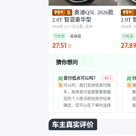
奥迪Q5L 2026款
2.0T 智混豪华型
2.0
2026年
|
0.17万公里
|
苏州
2026年
|
已检测
高保值
已检测
27.51
27.8
万
猜你想问
首付低点可以吗？
问
热门
问
可以的，我们支持低首付购
答
答
车，具体首付金额需要根据
果
您的个人情况和信用评估来
确定。您可以在下单时选择
合适的首付比例，我们会根
据您的选择来计算月供金
额。