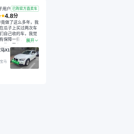
子用户
已购官方直卖车
4.8
分
毕竟做了这么多年，我
在瓜子上买过两次车
们自己收的车，我觉
有保障一些，检测会
展开
一些。平台自己收上
马X1
的车，应该更可靠。
是宝马X1，主要看中
格和公里数比较合
 宝马
外，瓜子承诺无火
事故、无泡水、无调
平台自营上面买应该
障。二手车肯定需要
后保障，这样更安
放心，不像新车车况
，剐蹭风险还是挺大
后保障在我买车决策
重能占到百分之七八
人车源的话，需要我
系卖家，我试着联系
人回我；而自营车我