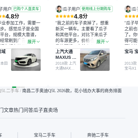
子用户
瓜子用户
瓜
已购个人直卖车
使用线上分期购车
4.8
4.8
分
分
毕业参加工作，需要一
“我之前的车子卖掉了，想重
“瓜子
步。感觉瓜子是全国
新买一辆车。主要看了瓜子
之前也
平台，规模大靠谱，
和其他平台，对比下来瓜子
了。你
经常刷到广告，挺火
的车源更多，价格也更符合
得可能
展开
展开
辆车都有检测报告，
我的预期。之前卖车来过瓜
更过关
思域
上汽大通
宝马 宝
我很放心。去外面买
子，虽然价格没谈成，但
来再卖
MAXUS 大
卖家一张嘴，不敢
APP一直留着。瓜子毕竟是
我买的
通G10
买了本田思域，白
 本田
大平台，整体印象还好。我
2018款 上汽
它的价
2013款
大通MAXUS
宝马X1
户次数少，公里数符
最终买了一台上汽大通，18
适。另
大通G10
然价格比我心理预期
年的车，公里数9万多，符
烧、无
点，但瓜子这么大的
合我的要求，颜色也是我喜
表，在
车价贵点也正常，毕
欢的浅色。瓜子能做线上分
更有保
5L二手车
/
南昌二手奥迪Q5L 2026款，花小钱办大事的商务排面
障。其他平台上很多
期，这一点很便捷，其他平
一个售
第三方检测报告，不
台的分期需要到当地办理，
全、更
瓜子有检测有售后，
线上办不了，这是瓜子最核
那么好
门文章
热门问答
瓜子直卖场
钱买个放心。从个人
心的额外价值。虽然我砍过
的。售
车，价格比车商那便
一次价没成功，但不会影响
中的比
况也有检测报告，很
对瓜子的信任。能接受瓜子
十。个
”
比线下贵1000-2000元，因
自己联
为瓜子有质保，车子出小毛
过但没
车
宝马二手车
奔驰二手车