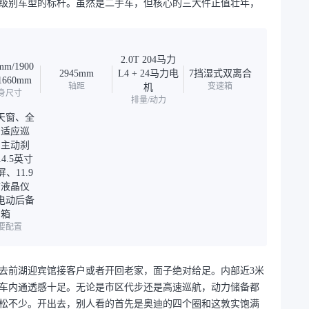
级别车型的标杆。虽然是二手车，但核心的三大件正值壮年，
2.0T 204马力
mm/1900
2945mm
L4 + 24马力电
7挡湿式双离合
1660mm
轴距
变速箱
机
身尺寸
排量/动力
天窗、全
自适应巡
、主动刹
4.5英寸
、11.9
寸液晶仪
电动后备
箱
要配置
去前湖迎宾馆接客户或者开回老家，面子绝对给足。内部近3米
车内通透感十足。无论是市区代步还是高速巡航，动力储备都
松不少。开出去，别人看的首先是奥迪的四个圈和这敦实饱满