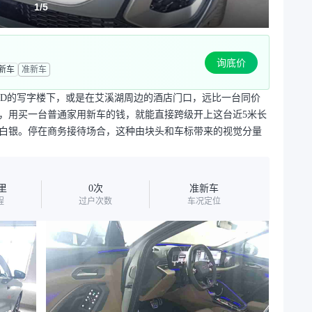
1
/
5
询底价
新车
准新车
BD的写字楼下，或是在艾溪湖周边的酒店门口，远比一台同价
今，用买一台普通家用新车的钱，就能直接跨级开上这台近5米长
白银。停在商务接待场合，这种由块头和车标带来的视觉分量
公里
0次
准新车
程
过户次数
车况定位