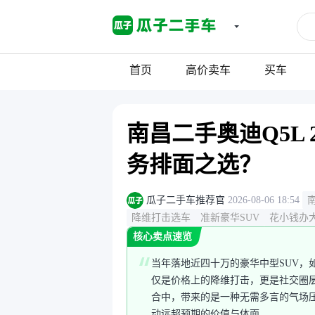
首页
高价卖车
买车
南昌二手奥迪Q5L
务排面之选？
瓜子二手车推荐官
2026-08-06 18:54
降维打击选车
准新豪华SUV
花小钱办
核心卖点速览
当年落地近四十万的豪华中型SUV，
仅是价格上的降维打击，更是社交圈层
合中，带来的是一种无需多言的气场
动远超预期的价值与体面。