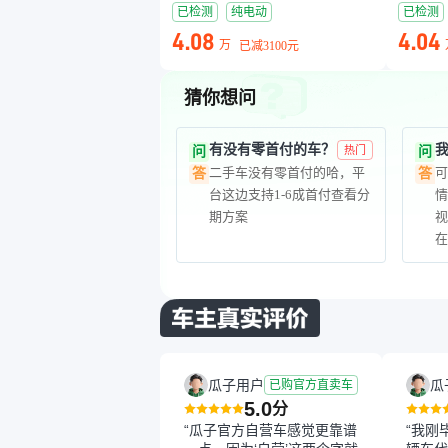
已检测
纯电动
已检测
4.08
4.04
万
已减
3100元
猜你想问
有没有零首付的车？
问
热门
问
二手车没有零首付的哈，平
可
答
答
台这边支持1-6成首付查看分
情
期方案
瓜子用户
瓜
已购官方直卖车
5.0
分
“瓜子官方自营车感觉更靠谱
“我刚