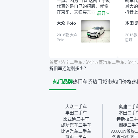
一点。因为‘自营’这两个字就
辆车代
代表的是自己的招牌，就像
最大的
在京东、天猫买东西一样，
抖音上
展开
自营的东西可能都要好一
的。每
大众 Polo
本田 
点。就是这种刻板印象吧。
这个让
一开始买二手车的时候，我
车全凭
确实有担心过事故车、泡水
2016款 大众
买。我
2016款
Polo
思域
车这些问题。瓜子的检测报
色，过
告其实并不能完全打消顾
合，虽
虑，因为我也听说过一些报
略高一
告造假或者没检测出来的情
平台，
首页
/
济宁二手车
/
济宁五菱汽车二手车
/
济宁
况。我拿到你们的信息之
竟有保
折旧率还能剩多少？
后，自己又在线上去做了一
车没有
些报告查询（用了其他平
敢买。
热门品牌
热门车系
热门城市
热门价格
热
台），同时也找了朋友帮忙
多花点
线下看车。结果跟你们的报
手里买
告是符合的，所以这次车况
宜，车
没问题。购车流程挺快的，
透明。
我第一天看车，第二天你们
大众二手车
奥迪二手
就约我到店，我第三天去提
丰田二手车
本田二手
的车。去之前我提前跟交接
比亚迪二手车
特斯拉二手
人员说好，到了之后要当着
成功汽车二手车
御捷二手
我的面再做一次复检，你们
比速汽车二手车
AUXUN傲旋
也安排了师傅，服务可以，
蓝电二手车
华泰新能源二