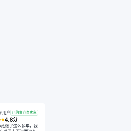
纯电动
万
子用户
已购官方直卖车
4.8
分
毕竟做了这么多年，我