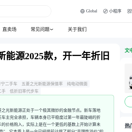
Global
小程序
直卖场
常见问题
关于我们
文
能源2025款，开一年折旧
济宁二手车
五菱之光新能源保值率
纯电动微面
二手
低折旧率代步车
五菱之光新能源正处于一个极其微妙的金融节点。新车落地
任车主完全承担，车辆本身已平稳度过第一年最陡峭的折
车的价格购入，实际上是在一个更低的基数上开始计算未
热
垫”。它本质上是一台已经提前计提了部分“非理性溢价”的