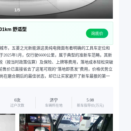
1
/
5
01km 舒适型
询底价
城市，五菱之光新能源这类纯电微面有着明确的工具车定位和
于2025年1月，仅行驶6600公里，属于典型的准新车范畴。其新
的购置税（按当时政策估算）及保险、上牌等费用，落地成本轻松突破
当前售价已直接省去了这笔可观的“落地即蒸发”费用，价格优势立
而言尚在磨合期后的最佳状态，却已让买家避开了新车最狠的第一
0次
济宁
5.08
过户次数
车辆所在地
新车指导价(万元)