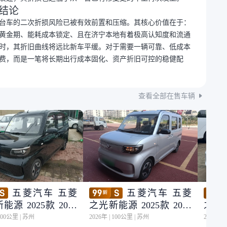
结论
台车的二次折损风险已被有效前置和压缩。其核心价值在于：
黄金期、能耗成本锁定、且在济宁本地有着极高认知度和流通
时，其折旧曲线将远比新车平缓。对于需要一辆可靠、低成本
费，而是一笔将长期出行成本固化、资产折旧可控的稳健配
查看全部在售车辆
五菱汽车 五菱
五菱汽车 五菱
能源 2025款 201k
之光新能源 2025款 201k
之光新
适型
m 舒适型
m 舒
100公里
|
苏州
2026年
|
100公里
|
苏州
2026年
|