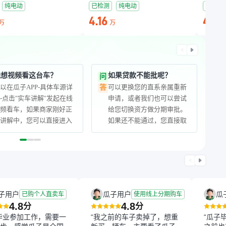
纯电动
已检测
纯电动
已检测
4.16
4.27
万
万
我想视频看这台车？
如果贷款不能批呢？
问
以在瓜子APP-具体车源详
可以更换您的直系亲属重新
答
-点击"实车讲解"发起在线
申请，或者我们也可以尝试
视频看车，如果商家刚好正
给您切换资方做分期审批。
在讲解中，您可以直接进入
如果还不能通过，您直接取
房间围观，遇到商家不在线
消订单，意向金全额退还，
也可以预约或您联系瓜子顾
不会扣您任何费用。
问帮您预约时间。
子用户
瓜子用户
瓜
已购个人直卖车
使用线上分期购车
4.8
4.8
分
分
毕业参加工作，需要一
“我之前的车子卖掉了，想重
“瓜子