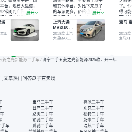
步。感觉瓜子是全国
新买一辆车。主要看了瓜子
之前也
平台，规模大靠谱，
和其他平台，对比下来瓜子
了。你
经常刷到广告，挺火
的车源更多，价格也更符合
得可能
展开
展开
辆车都有检测报告，
我的预期。之前卖车来过瓜
更过关
思域
上汽大通
宝马 宝
我很放心。去外面买
子，虽然价格没谈成，但
来再卖
MAXUS 大
卖家一张嘴，不敢
APP一直留着。瓜子毕竟是
我买的
通G10
买了本田思域，白
 本田
大平台，整体印象还好。我
2018款 上汽
它的价
2013款
大通MAXUS
宝马X1
户次数少，公里数符
最终买了一台上汽大通，18
适。另
大通G10
然价格比我心理预期
年的车，公里数9万多，符
烧、无
点，但瓜子这么大的
合我的要求，颜色也是我喜
表，在
车价贵点也正常，毕
欢的浅色。瓜子能做线上分
更有保
五菱之光新能源二手车
/
济宁二手五菱之光新能源2025款，开一年
障。其他平台上很多
期，这一点很便捷，其他平
一个售
第三方检测报告，不
台的分期需要到当地办理，
全、更
瓜子有检测有售后，
线上办不了，这是瓜子最核
那么好
门文章
热门问答
瓜子直卖场
钱买个放心。从个人
心的额外价值。虽然我砍过
的。售
车，价格比车商那便
一次价没成功，但不会影响
中的比
况也有检测报告，很
对瓜子的信任。能接受瓜子
十。个
”
比线下贵1000-2000元，因
自己联
为瓜子有质保，车子出小毛
过但没
车
宝马二手车
奔驰二手车
病维修更有保障。”
点了议
车
日产二手车
别克二手车
信帮我
车
路虎二手车
福特二手车
价，最
车
铂驰二手车
蔚来二手车
优惠券
二手车
爱驰二手车
瑞麒二手车
块钱成
手车
兰博基尼二手车
东风风神二手车