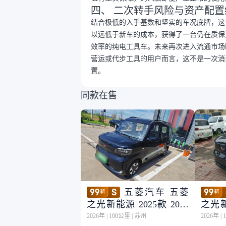
四、 二次转手风险与资产配置
结合极低的入手基数和坚实的车况底牌，这
以远低于新车的成本，获得了一台仍在质保
效率的纯电工具车。未来再次进入流通市场
营运或代步工具的用户而言，这不是一次消
置。
同款在售
五菱汽车 五菱
之光新能源 2025款 201k
之光新
m 舒适型
m 舒
2026年
|
100公里
|
苏州
2026年
|