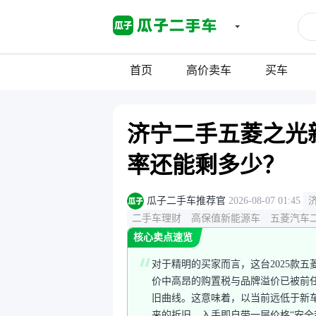
首页
高价卖车
买车
济宁二手五菱之光新
率还能剩多少？
瓜子二手车推荐官
2026-08-07 01:45
二手车理财
高保值新能源车
五菱汽车
核心卖点速览
对于精明的买家而言，这台2025款
价中高昂的购置税与品牌溢价已被前
旧曲线。这意味着，以当前远低于新
来的折旧，入手即自带一层价格“安全