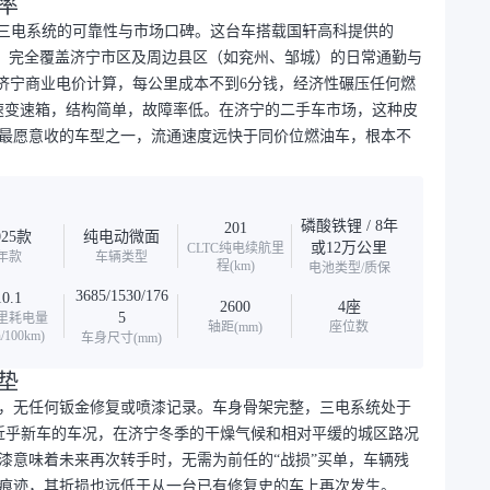
率
看三电系统的可靠性与市场口碑。这台车搭载国轩高科提供的
01公里，完全覆盖济宁市区及周边县区（如兖州、邹城）的日常通勤与
按济宁商业电价计算，每公里成本不到6分钱，经济性碾压任何燃
单速变速箱，结构简单，故障率低。在济宁的二手车市场，这种皮
最愿意收的车型之一，流通速度远快于同价位燃油车，根本不
磷酸铁锂 / 8年
201
025款
纯电动微面
或12万公里
CLTC纯电续航里
年款
车辆类型
程(km)
电池类型/质保
3685/1530/176
10.1
2600
4座
5
里耗电量
轴距(mm)
座位数
/100km)
车身尺寸(mm)
垫
，无任何钣金修复或喷漆记录。车身骨架完整，三电系统处于
种近乎新车的车况，在济宁冬季的干燥气候和相对平缓的城区路况
漆意味着未来再次转手时，无需为前任的“战损”买单，车辆残
痕迹，其折损也远低于从一台已有修复史的车上再次发生。