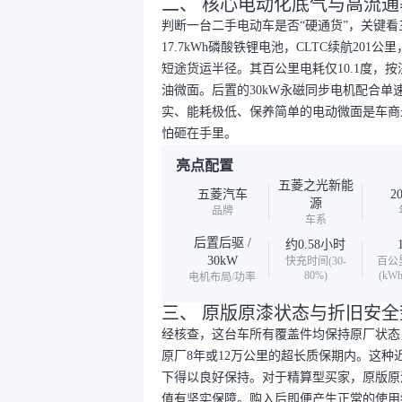
二、 核心电动化底气与高流通
判断一台二手电动车是否“硬通货”，关键
17.7kWh磷酸铁锂电池，CLTC续航2
短途货运半径。其百公里电耗仅10.1度，
油微面。后置的30kW永磁同步电机配合
实、能耗极低、保养简单的电动微面是车商
怕砸在手里。
亮点配置
五菱之光新能
五菱汽车
2
源
品牌
车系
后置后驱 /
约0.58小时
30kW
快充时间(30-
百公
80%)
(kWh
电机布局/功率
三、 原版原漆状态与折旧安全
经核查，这台车所有覆盖件均保持原厂状态
原厂8年或12万公里的超长质保期内。这
下得以良好保持。对于精算型买家，原版原
值有坚实保障。购入后即便产生正常的使用