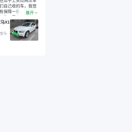
在瓜子上买过两次车
们自己收的车，我觉
有保障一些，检测会
展开
一些。平台自己收上
马X1
的车，应该更可靠。
是宝马X1，主要看中
格和公里数比较合
 宝马
外，瓜子承诺无火
事故、无泡水、无调
平台自营上面买应该
障。二手车肯定需要
后保障，这样更安
放心，不像新车车况
，剐蹭风险还是挺大
后保障在我买车决策
重能占到百分之七八
人车源的话，需要我
系卖家，我试着联系
人回我；而自营车我
价，就有销售加我微
谈价。自营车我讲过
后是通过花一块钱买
的方式，便宜了800
交。”