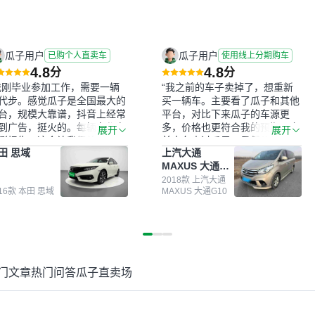
瓜子用户
瓜子用户
已购个人直卖车
使用线上分期购车
4.8
4.8
分
分
我刚毕业参加工作，需要一辆
“我之前的车子卖掉了，想重新
代步。感觉瓜子是全国最大的
买一辆车。主要看了瓜子和其他
台，规模大靠谱，抖音上经常
平台，对比下来瓜子的车源更
到广告，挺火的。每辆车都有
多，价格也更符合我的预期。之
展开
展开
测报告，这个让我很放心。去
前卖车来过瓜子，虽然价格没谈
田 思域
上汽大通
面买车全凭卖家一张嘴，不敢
成，但APP一直留着。瓜子毕竟
MAXUS 大通
。我买了本田思域，白色，过
是大平台，整体印象还好。我最
G10
次数少，公里数符合，虽然价
终买了一台上汽大通，18年的
2018款 上汽大通
016款 本田 思域
MAXUS 大通G10
比我心理预期略高一点，但瓜
车，公里数9万多，符合我的要
这么大的平台，车价贵点也正
求，颜色也是我喜欢的浅色。瓜
，毕竟有保障。其他平台上很
子能做线上分期，这一点很便
车没有第三方检测报告，不敢
捷，其他平台的分期需要到当地
。瓜子有检测有售后，多花点
办理，线上办不了，这是瓜子最
买个放心。从个人手里买车，
核心的额外价值。虽然我砍过一
门文章
热门问答
瓜子直卖场
格比车商那便宜，车况也有检
次价没成功，但不会影响对瓜子
报告，很透明。”
的信任。能接受瓜子比线下贵
1000-2000元，因为瓜子有质
保，车子出小毛病维修更有保