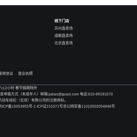
线下门店
苏州直卖场
成都直卖场
北京直卖场
使用协议
营业执照
 7x12小时 春节假期除外
方式（未成年人）邮箱:jubao@guazi.com 电话:010-89191670
旧机动车经纪（北京）有限公司的注册商标。
京ICP备15053955号-1 ICP证151071号
京公网安备11010502054846号