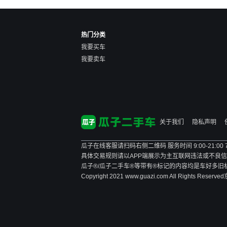
热门分类
我要买车
我要卖车
关于我们
隐私声明
瓜子在线客服请扫码右侧二维码 服务时间 9:00-21:00
具体交易规则请以APP端展示为主
互联网违法或不良信息举报
瓜子®/瓜子二手车®等带有®标记的内容均是车好多
Copyright 2021 www.guazi.com All Rights Reserved