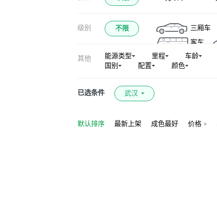
级别
三厢车
不限
客车
能源类型
里程
车龄
其他
国别
配置
颜色
已选条件
武汉
默认排序
最新上架
成色最好
价格