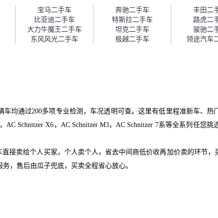
障。”
宝马二手车
奔驰二手车
丰田二
比亚迪二手车
特斯拉二手车
路虎二
车
大力牛魔王二手车
坦克二手车
骏驰二
东风风光二手车
极越二手车
领途汽车
辆车均通过200多项专业检测，车况透明可查。这里有低里程准新车、热
r X5，AC Schnitzer X6，AC Schnitzer M3，AC Schnitze
。
爱车直接卖给个人买家，个人卖个人，省去中间商低价收再加价卖的环节，
服务，售后由瓜子兜底，买卖全程省心放心。