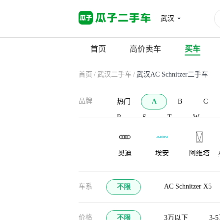
武汉
首页
高价卖车
买车
首页
/
武汉二手车
/
武汉AC Schnitzer二手车
品牌
热门
A
B
C
R
S
T
W
奥迪
埃安
阿维塔
AC Schnitzer
安凯客车
爱驰
车系
AC Schnitzer X5
不限
价格
不限
3万以下
3-