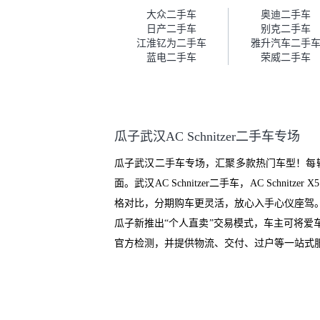
车。去之前我提前跟交接人员说
大众二手车
奥迪二手车
好，到了之后要当着我的面再做
日产二手车
别克二手车
一次复检，你们也安排了师傅，
江淮钇为二手车
雅升汽车二手
服务可以，速度很快。体验下来
蓝电二手车
荣威二手车
自营车的感觉是要比个人车好一
点。个人车主观性比较强，价格
超出卖家的心理预期后，他可能
直接就下架不卖了。而自营车你
们有最大的让步权利，还会再跟
瓜子武汉AC Schnitzer二手车专场
我协商，主动权在平台手里。”
瓜子武汉二手车专场，汇聚多款热门车型！每
面。武汉AC Schnitzer二手车，AC Schnitze
格对比，分期购车更灵活，放心入手心仪座驾
瓜子新推出“个人直卖”交易模式，车主可将
官方检测，并提供物流、交付、过户等一站式