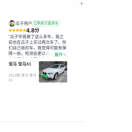
瓜子用户
已购官方直卖车
4.8
分
“瓜子毕竟做了这么多年，我之
前也在瓜子上买过两次车了。你
们自己收的车，我觉得可能有保
障一些，检测会更过关一些。平
展开
台自己收上来再卖的车，应该更
宝马 宝马X1
可靠。我买的是宝马X1，主要看
中它的价格和公里数比较合适。
另外，瓜子承诺无火烧、无事
2013款 宝马 宝马
X1
故、无泡水、无调表，在平台自
营上面买应该更有保障。二手车
肯定需要一个售后保障，这样更
安全、更放心，不像新车车况那
么好，剐蹭风险还是挺大的。售
后保障在我买车决策中的比重能
占到百分之七八十。个人车源的
话，需要我自己联系卖家，我试
着联系过但没人回我；而自营车
我点了议价，就有销售加我微信