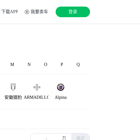
下载APP
我要卖车
登录
M
N
O
P
Q
安徽猎豹
ARMADILLO
Alpina
万
确定
-