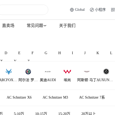
Global
小程序
直卖场
常见问题
关于我们
D
E
F
G
H
I
J
K
L
X
Y
Z
ARCFOX极
阿尔法·罗密
奥迪AUDI
埃尚
阿斯顿·马丁
AUXUN傲
狐
欧
旋
AM晓奥
AC Schnitzer X6
AC Schnitzer M3
AC Schnitzer 7系
5万
5-10万
10-15万
15-20万
20万以上