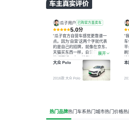
瓜子用户
已购官方直卖车
5.0
分
“瓜子官方自营车感觉更靠谱一
“
点。因为‘自营’这两个字就代表
车
的是自己的招牌，就像在京东、
平
天猫买东西一样，自营的东西可
刷
展开
能都要好一点。就是这种刻板印
检
大众 Polo
本
象吧。一开始买二手车的时候，
外
我确实有担心过事故车、泡水车
买
这些问题。瓜子的检测报告其实
户
2016款 大众 Polo
2
并不能完全打消顾虑，因为我也
格
听说过一些报告造假或者没检测
子
出来的情况。我拿到你们的信息
常
之后，自己又在线上去做了一些
多
报告查询（用了其他平台），同
买
时也找了朋友帮忙线下看车。结
钱
热门品牌
热门车系
热门城市
热门价格
热
果跟你们的报告是符合的，所以
价
这次车况没问题。购车流程挺快
测
的，我第一天看车，第二天你们
就约我到店，我第三天去提的