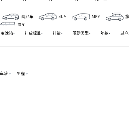
两厢车
SUV
MPV
货车
变速箱
排放标准
排量
驱动类型
年款
过户
车龄
里程