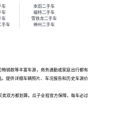
帮我谈价。自营车我讲过价，最
手车
本田二手车
后是通过花一块钱买优惠券的方
手车
福特二手车
式，便宜了800块钱成交。”
手车
雪铁龙二手车
二手车
神州二手车
门畅销款等丰富车源，商务通勤或家庭出行都有
r 7系等全系列任您挑选。提供详细车辆照片、车况报告和历史车源价
买卖双方都划算。瓜子全程官方保障，每车必过