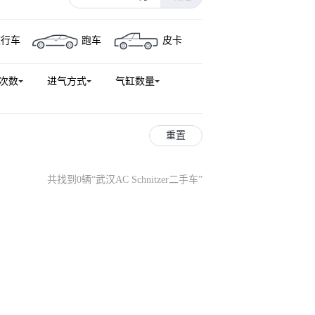
旅行车
跑车
皮卡
次数
进气方式
气缸数量
重置
共找到0辆
“
武汉AC Schnitzer二手车
”