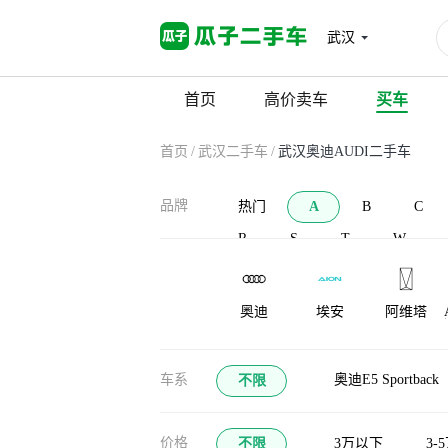
武汉
首页
高价卖车
买车
首页
/
武汉二手车
/
武汉奥迪AUDI二手车
品牌
热门
A
B
C
R
S
T
W
奥迪
埃安
阿维塔
AC Schnitzer
安凯客车
爱驰
车系
奥迪E5 Sportback
不限
价格
不限
3万以下
3-