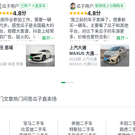
瓜子用户
瓜子用户
已购个人直卖车
使用线上分期购车
4.8
4.8
分
分
我刚毕业参加工作，需要一辆
“我之前的车子卖掉了，想重新
代步。感觉瓜子是全国最大的
买一辆车。主要看了瓜子和其他
台，规模大靠谱，抖音上经常
平台，对比下来瓜子的车源更
到广告，挺火的。每辆车都有
多，价格也更符合我的预期。之
展开
展开
测报告，这个让我很放心。去
前卖车来过瓜子，虽然价格没谈
田 思域
上汽大通
面买车全凭卖家一张嘴，不敢
成，但APP一直留着。瓜子毕竟
MAXUS 大通
。我买了本田思域，白色，过
是大平台，整体印象还好。我最
G10
次数少，公里数符合，虽然价
终买了一台上汽大通，18年的
2018款 上汽大通
016款 本田 思域
MAXUS 大通G10
比我心理预期略高一点，但瓜
车，公里数9万多，符合我的要
这么大的平台，车价贵点也正
求，颜色也是我喜欢的浅色。瓜
，毕竟有保障。其他平台上很
子能做线上分期，这一点很便
车没有第三方检测报告，不敢
捷，其他平台的分期需要到当地
。瓜子有检测有售后，多花点
办理，线上办不了，这是瓜子最
买个放心。从个人手里买车，
核心的额外价值。虽然我砍过一
门文章
热门问答
瓜子直卖场
格比车商那便宜，车况也有检
次价没成功，但不会影响对瓜子
报告，很透明。”
的信任。能接受瓜子比线下贵
1000-2000元，因为瓜子有质
保，车子出小毛病维修更有保
障。”
宝马二手车
奔驰二手车
丰田二
比亚迪二手车
特斯拉二手车
路虎二