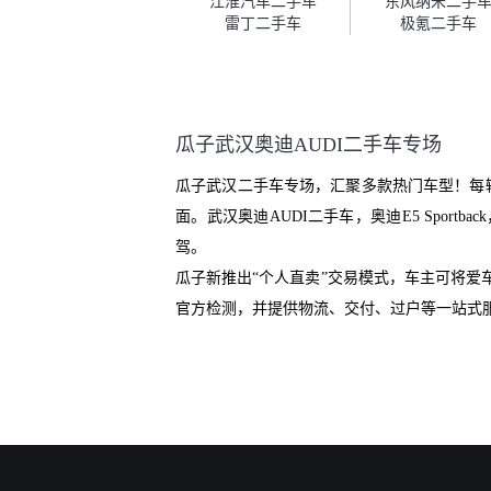
江淮汽车二手车
东风纳米二手
服务可以，速度很快。体验下来
雷丁二手车
极氪二手车
自营车的感觉是要比个人车好一
点。个人车主观性比较强，价格
超出卖家的心理预期后，他可能
直接就下架不卖了。而自营车你
们有最大的让步权利，还会再跟
瓜子武汉奥迪AUDI二手车专场
我协商，主动权在平台手里。”
瓜子武汉二手车专场，汇聚多款热门车型！每
面。武汉奥迪AUDI二手车，奥迪E5 Spo
驾。
瓜子新推出“个人直卖”交易模式，车主可将
官方检测，并提供物流、交付、过户等一站式