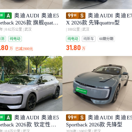
奥迪AUDI 奥迪E5
奥迪AUDI 奥迪E
ortback 2026款 旗舰quattro
X 2026款 先锋quattro型
6年
|
0.62万公里
|
武汉
|
100公里
|
武汉
检测
纯电动
纯电动
纯新车
60期分期
.80
31.80
万
万
已减
2900元
奥迪AUDI 奥迪E5
奥迪AUDI 奥迪E
ortback 2026款 钦定性能q
Sportback 2026款 先锋型
tro型
6年
|
0.6万公里
|
武汉
2026年
|
100公里
|
武汉