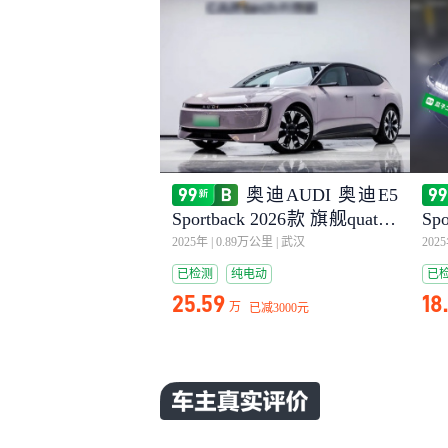
奥迪AUDI 奥迪E5
Sportback 2026款 旗舰quattro
Sp
型
2025年
|
0.89万公里
|
武汉
202
已检测
纯电动
已
25.59
18
万
已减
3000元