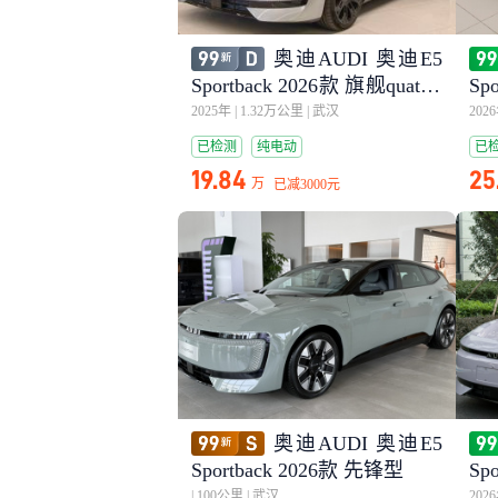
奥迪AUDI 奥迪E5
Sportback 2026款 旗舰quattro
Sp
型
型
2025年
|
1.32万公里
|
武汉
202
已检测
纯电动
已
19.84
25
万
已减
3000元
奥迪AUDI 奥迪E5
Sportback 2026款 先锋型
Sp
uat
|
100公里
|
武汉
202