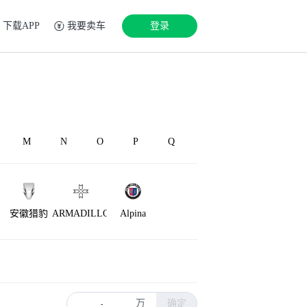
下载APP
我要卖车
登录
M
N
O
P
Q
安徽猎豹
ARMADILLO
Alpina
万
确定
-