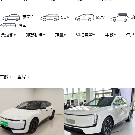
两厢车
SUV
MPV
货车
变速箱
排放标准
排量
驱动类型
年款
过户
车龄
里程