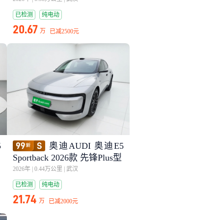
已检测
纯电动
20.67
万
已减
2500元
5
奥迪AUDI 奥迪E5
Sportback 2026款 先锋Plus型
2026年
|
0.44万公里
|
武汉
已检测
纯电动
21.74
万
已减
2000元