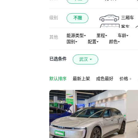
级别
三厢车
不限
客车
能源类型
里程
车龄
其他
国别
配置
颜色
已选条件
武汉
默认排序
最新上架
成色最好
价格