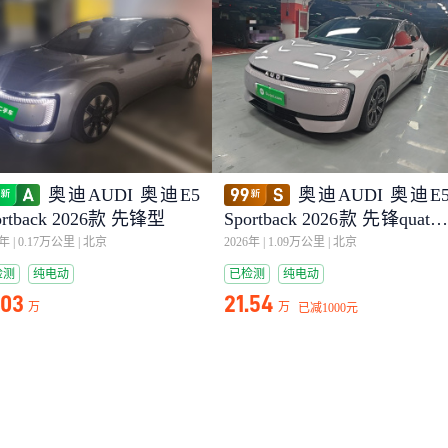
奥迪AUDI 奥迪E5
奥迪AUDI 奥迪E
ortback 2026款 先锋型
Sportback 2026款 先锋quattr
型
5年
|
0.17万公里
|
北京
2026年
|
1.09万公里
|
北京
检测
纯电动
已检测
纯电动
.03
21.54
万
万
已减
1000元