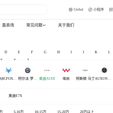
Global
小程序
直卖场
常见问题
关于我们
D
E
F
G
H
I
J
K
L
X
Y
Z
ARCFOX极
阿尔法·罗密
奥迪AUDI
埃尚
阿斯顿·马丁
AUXUN傲
狐
欧
旋
AM晓奥
奥迪E7X
5万
5-10万
10-15万
15-20万
20万以上