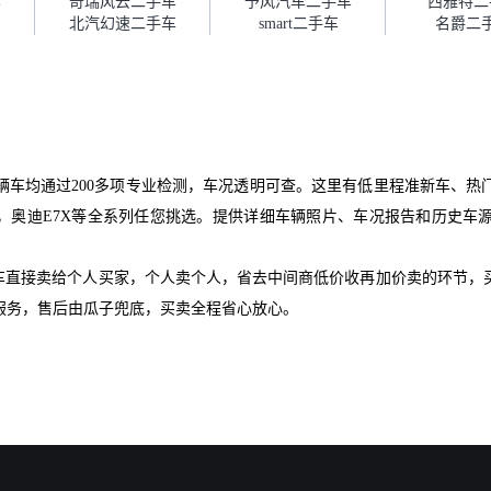
车
奇瑞风云二手车
予风汽车二手车
西雅特二
北汽幻速二手车
smart二手车
名爵二
辆车均通过200多项专业检测，车况透明可查。这里有低里程准新车、热
rtback，奥迪E7X等全系列任您挑选。提供详细车辆照片、车况报告和历
爱车直接卖给个人买家，个人卖个人，省去中间商低价收再加价卖的环节，
服务，售后由瓜子兜底，买卖全程省心放心。