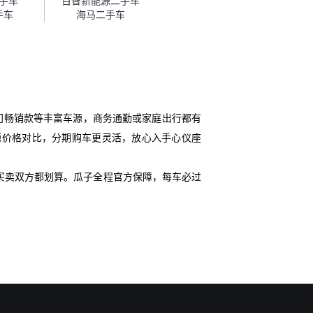
手车
百智新能源二手车
手车
海马二手车
门畅销款等丰富车源，商务通勤或家庭出行都有
史车源价格对比，分期购车更灵活，放心入手心仪座
买卖双方都划算。瓜子全程官方保障，每车必过