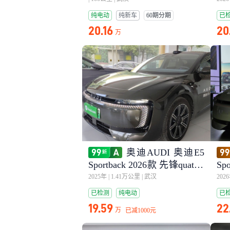
纯电动
纯新车
60期分期
已
20.16
20
万
奥迪AUDI 奥迪E5
Sportback 2026款 先锋quattro
Sp
型
uat
2025年
|
1.41万公里
|
武汉
202
已检测
纯电动
已
19.59
22
万
已减
1000元