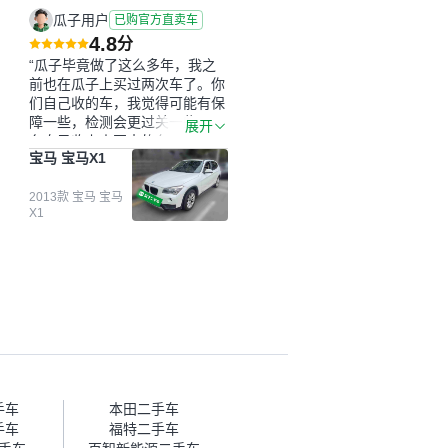
瓜子用户
已购官方直卖车
4.8
分
“瓜子毕竟做了这么多年，我之
前也在瓜子上买过两次车了。你
们自己收的车，我觉得可能有保
障一些，检测会更过关一些。平
展开
台自己收上来再卖的车，应该更
宝马 宝马X1
可靠。我买的是宝马X1，主要看
中它的价格和公里数比较合适。
另外，瓜子承诺无火烧、无事
2013款 宝马 宝马
X1
故、无泡水、无调表，在平台自
营上面买应该更有保障。二手车
肯定需要一个售后保障，这样更
安全、更放心，不像新车车况那
么好，剐蹭风险还是挺大的。售
后保障在我买车决策中的比重能
占到百分之七八十。个人车源的
话，需要我自己联系卖家，我试
着联系过但没人回我；而自营车
我点了议价，就有销售加我微信
帮我谈价。自营车我讲过价，最
手车
本田二手车
后是通过花一块钱买优惠券的方
手车
福特二手车
式，便宜了800块钱成交。”