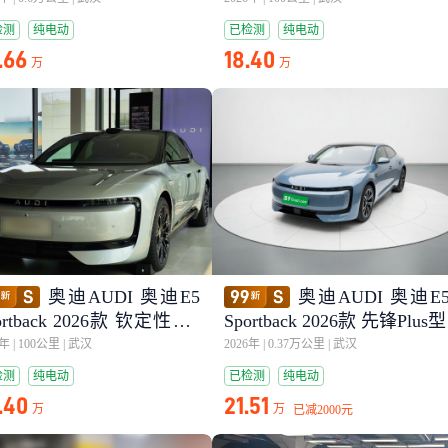
检测
纯电动
已检测
纯电动
.66
18.40
万
万
奥迪AUDI 奥迪E5
奥迪AUDI 奥迪E
ortback 2026款 钦定性能q
Sportback 2026款 先锋Plus型
tro型
6年
|
100公里
|
武汉
2026年
|
0.37万公里
|
武汉
检测
纯电动
已检测
纯电动
.40
21.51
万
万
已减
2000元