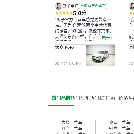
瓜子用户
已购官方直卖车
5.0
分
“瓜子官方自营车感觉更靠谱一
“
点。因为‘自营’这两个字就代表
车
的是自己的招牌，就像在京东、
平
天猫买东西一样，自营的东西可
刷
展开
能都要好一点。就是这种刻板印
检
大众 Polo
本
象吧。一开始买二手车的时候，
外
我确实有担心过事故车、泡水车
买
这些问题。瓜子的检测报告其实
户
2016款 大众 Polo
2
并不能完全打消顾虑，因为我也
格
听说过一些报告造假或者没检测
子
出来的情况。我拿到你们的信息
常
之后，自己又在线上去做了一些
多
报告查询（用了其他平台），同
买
时也找了朋友帮忙线下看车。结
钱
热门品牌
热门车系
热门城市
热门价格
热
果跟你们的报告是符合的，所以
价
这次车况没问题。购车流程挺快
测
的，我第一天看车，第二天你们
就约我到店，我第三天去提的
车。去之前我提前跟交接人员说
大众二手车
奥迪二手车
好，到了之后要当着我的面再做
日产二手车
别克二手车
一次复检，你们也安排了师傅，