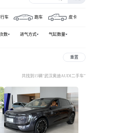
旅行车
跑车
皮卡
次数
进气方式
气缸数量
重置
共找到15辆
“
武汉奥迪AUDI二手车
”