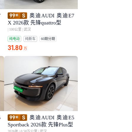
7
奥迪AUDI 奥迪E7
X 2026款 先锋quattro型
|
100公里
|
武汉
纯电动
纯新车
60期分期
31.80
万
5
奥迪AUDI 奥迪E5
Sportback 2026款 先锋Plus型
2026年
|
0.58万公里
|
武汉