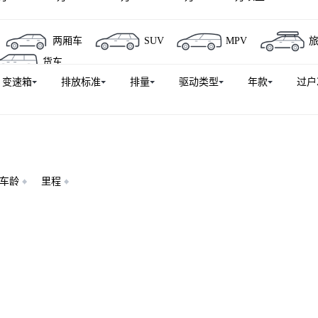
4008新能源
两厢车
SUV
MPV
货车
变速箱
排放标准
排量
驱动类型
年款
过户
车龄
里程