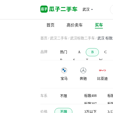
武汉
首页
高价卖车
买车
首页
/
武汉二手车
/
武汉标致二手车
/
武汉 标致
品牌
热门
A
B
C
R
S
T
W
宝马
奔驰
比亚迪
宝沃
北汽新能源
BAW北汽制
车系
标致408
标致
不限
造
标致307
标致
布加迪
北汽道达
比克汽车
价格
不限
标致3008(进口)
3万以下
3-