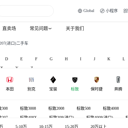
Global
小程序
直卖场
常见问题
关于我们
207(进口)二手车
D
E
F
G
H
I
J
K
L
X
Y
Z
本田
别克
宝骏
标致
保时捷
奔腾
北汽威旺
北汽昌河
比速汽车
北汽瑞翔
百智新能源
宾利
308
标致3008
标致2008
标致508
标致4008
207
标致408X
标致308(进口)
标致4008(进口)
5万
标致307(进口)
5-10万
10-15万
标致e2008
15-20万
标致508L新能源
20万以上
标致20