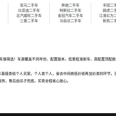
障。”
宝马二手车
奔驰二手车
丰田二
比亚迪二手车
特斯拉二手车
路虎二
车
北汽威旺二手车
金冠汽车二手车
江淮钇为
三菱二手车
马自达二手车
新凯二
二手车值得选！车源覆盖不同年份、配置版本，低里程准新车、高配置顶配款
爱车直接卖给个人买家，个人卖个人，省去中间商低价收再加价卖的环节，
服务，售后由瓜子兜底，买卖全程省心放心。