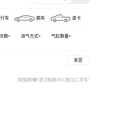
旅行车
跑车
皮卡
次数
进气方式
气缸数量
重置
共找到0辆
“
武汉标致207(进口)二手车
”