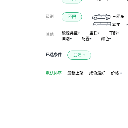
标致206
标致
级别
三厢车
不限
客车
能源类型
里程
车龄
其他
国别
配置
颜色
已选条件
武汉
默认排序
最新上架
成色最好
价格