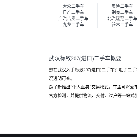
车。去之前我提前跟交接人员说
大众二手车
奥迪二手车
好，到了之后要当着我的面再做
日产二手车
别克二手车
一次复检，你们也安排了师傅，
广汽吉奥二手车
北汽瑞翔二手
服务可以，速度很快。体验下来
九龙二手车
铃木二手车
自营车的感觉是要比个人车好一
点。个人车主观性比较强，价格
超出卖家的心理预期后，他可能
直接就下架不卖了。而自营车你
们有最大的让步权利，还会再跟
武汉标致207(进口)二手车概要
我协商，主动权在平台手里。”
想在武汉入手标致207(进口)二手车？瓜子
况透明可查。
瓜子新推出“个人直卖”交易模式，车主可将
官方检测，并提供物流、交付、过户等一站式