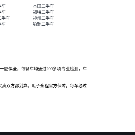
帮我谈价。自营车我讲过价，最
手车
本田二手车
后是通过花一块钱买优惠券的方
手车
福特二手车
式，便宜了800块钱成交。”
二手车
神州二手车
手车
铂驰二手车
一应俱全，每辆车均通过200多项专业检测，车
买卖双方都划算。瓜子全程官方保障，每车必过