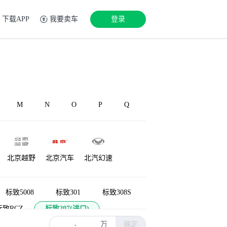
下载APP
我要卖车
登录
M
N
O
P
Q
北京越野
北京汽车
北汽幻速
铂驰
博速
北汽雷驰
标致5008
标致301
标致308S
标致RCZ
标致207(进口)
万
确定
6(进口)
标致407
标致607
-