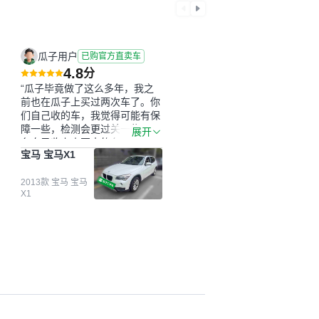
瓜子用户
已购官方直卖车
4.8
分
“瓜子毕竟做了这么多年，我之
前也在瓜子上买过两次车了。你
们自己收的车，我觉得可能有保
障一些，检测会更过关一些。平
展开
台自己收上来再卖的车，应该更
宝马 宝马X1
可靠。我买的是宝马X1，主要看
中它的价格和公里数比较合适。
另外，瓜子承诺无火烧、无事
2013款 宝马 宝马
X1
故、无泡水、无调表，在平台自
营上面买应该更有保障。二手车
肯定需要一个售后保障，这样更
安全、更放心，不像新车车况那
么好，剐蹭风险还是挺大的。售
后保障在我买车决策中的比重能
占到百分之七八十。个人车源的
话，需要我自己联系卖家，我试
着联系过但没人回我；而自营车
我点了议价，就有销售加我微信