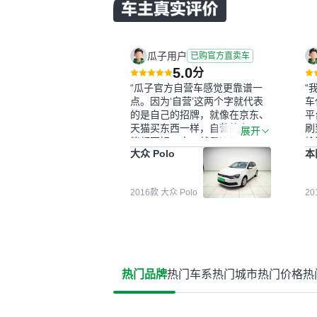
瓜子用户
已购官方直卖车
5.0
分
“瓜子官方自营车感觉更靠谱一
“
点。因为‘自营’这两个字就代表
车
的是自己的招牌，就像在京东、
平
天猫买东西一样，自营的东西可
刷
展开
能都要好一点。就是这种刻板印
检
大众 Polo
本
象吧。一开始买二手车的时候，
外
我确实有担心过事故车、泡水车
买
这些问题。瓜子的检测报告其实
户
2016款 大众 Polo
2
并不能完全打消顾虑，因为我也
格
听说过一些报告造假或者没检测
子
出来的情况。我拿到你们的信息
常
之后，自己又在线上去做了一些
多
报告查询（用了其他平台），同
买
时也找了朋友帮忙线下看车。结
钱
热门品牌
热门车系
热门城市
热门价格
热
果跟你们的报告是符合的，所以
价
这次车况没问题。购车流程挺快
测
的，我第一天看车，第二天你们
就约我到店，我第三天去提的