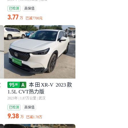
已检测
高保值
3.77
万
已减
7700元
款
本田XR-V 2023款
1.5L CVT热力版
2023年
|
1.87万公里
|
武汉
已检测
高保值
9.38
万
已减
1.78万