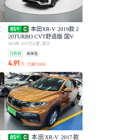
款
本田XR-V 2019款 2
20TURBO CVT舒适版 国V
2019年
|
6.07万公里
|
武汉
已检测
高保值
4.91
万
已减
7200元
款
本田XR-V 2017款