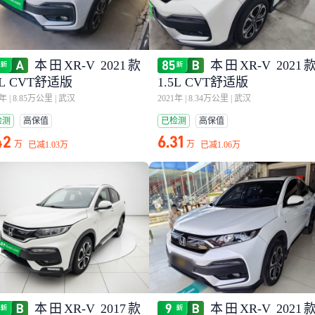
本田XR-V 2021款
本田XR-V 2021
5L CVT舒适版
1.5L CVT舒适版
2年
|
8.85万公里
|
武汉
2021年
|
8.34万公里
|
武汉
检测
高保值
已检测
高保值
42
6.31
万
万
已减
1.03万
已减
1.06万
本田XR-V 2017款
本田XR-V 2021