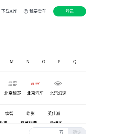
下载APP
我要卖车
登录
M
N
O
P
Q
北京越野
北京汽车
北汽幻速
铂驰
博速
北汽雷驰
缤智
皓影
英仕派
铂睿
锋范经典
歌诗图
万
确定
雅阁新能源
ZR-V 致在
-