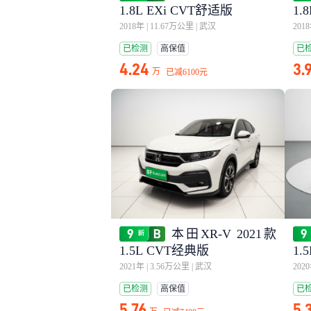
1.8L EXi CVT舒适版
1.
2018年
|
11.67万公里
|
武汉
201
已检测
高保值
已
4.24
3.
万
已减
6100元
本田XR-V 2021款
1.5L CVT经典版
1.
2021年
|
3.56万公里
|
武汉
202
已检测
高保值
已
5.76
5.