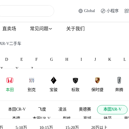
Global
小程序
直卖场
常见问题
关于我们
XR-V二手车
D
E
F
G
H
I
J
K
L
X
Y
Z
本田
别克
宝骏
标致
保时捷
奔腾
北汽威旺
北汽昌河
比速汽车
北汽瑞翔
百智新能源
宾利
本田CR-V
飞度
凌派
奥德赛
本田XR-V
杰德
本田UR-V
型格
享域
锋范
思
5万
本田CR-V新能源
5-10万
10-15万
皓影新能源
15-20万
竞瑞
20万以上
e:NP1 极湃1