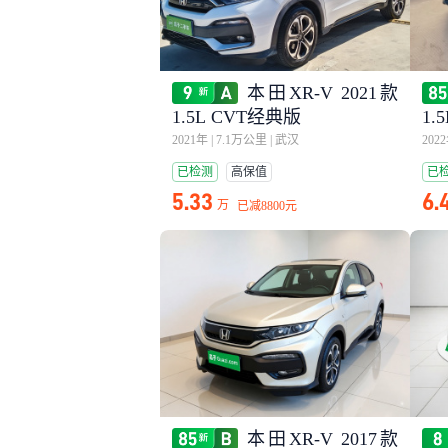
本田XR-V 2021款
1.5L CVT经典版
1.
2021年
|
7.1万公里
|
武汉
202
已检测
高保值
已
5.33
6.
万
已减
8800元
本田XR-V 2017款