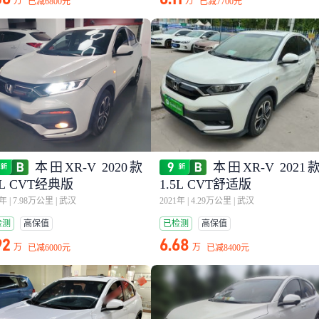
万
万
已减
6800元
已减
7700元
本田XR-V 2020款
本田XR-V 2021
5L CVT经典版
1.5L CVT舒适版
0年
|
7.98万公里
|
武汉
2021年
|
4.29万公里
|
武汉
检测
高保值
已检测
高保值
92
6.68
万
万
已减
6000元
已减
8400元