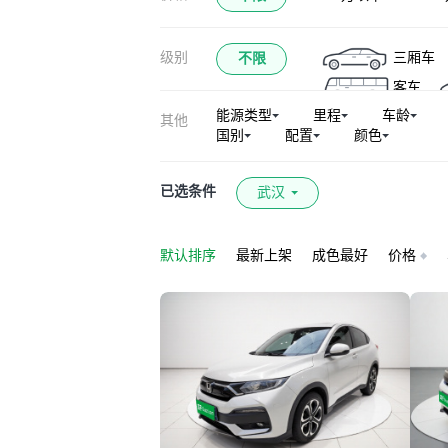
本田e:NS1
级别
三厢车
不限
本田CR-Z
I
客车
能源类型
里程
车龄
其他
国别
配置
颜色
已选条件
武汉
默认排序
最新上架
成色最好
价格