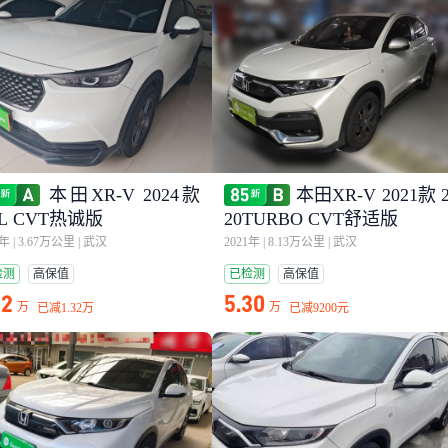
本田XR-V 2024款
本田XR-V 2021款 
5L CVT热诚版
20TURBO CVT舒适版
4年
|
3.67万公里
|
武汉
2021年
|
8.13万公里
|
武汉
检测
高保值
已检测
高保值
52
5.30
万
万
已减
1.32万
已减
9200元