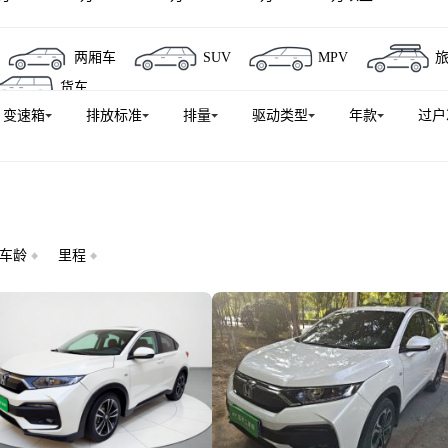
广汽本田P7
本田HR-V
e:NP2 极湃2
东风本田S7
两厢车
SUV
MPV
NSIGHT
英仕派新能源
飞度(进口)
里程
时韵
货车
变速箱
排放标准
排量
驱动类型
年款
过户
车龄
里程