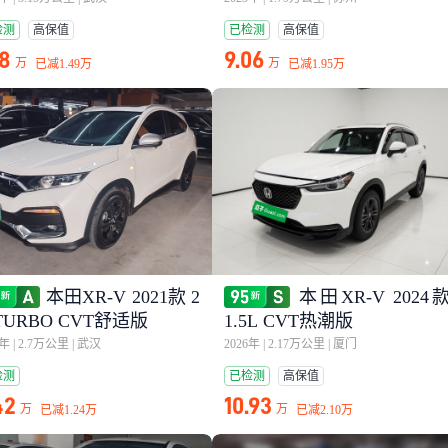
检测
高保值
已检测
高保值
18
9.06
万
万
已减
1.49万
已减
1.95万
本田XR-V 2021款 2
本田XR-V 2024
TURBO CVT舒适版
1.5L CVT热潮版
2年
|
2.7万公里
|
武汉
2026年
|
2.17万公里
|
厦门
检测
已检测
高保值
42
10.93
万
万
已减
1.24万
已减
2.10万