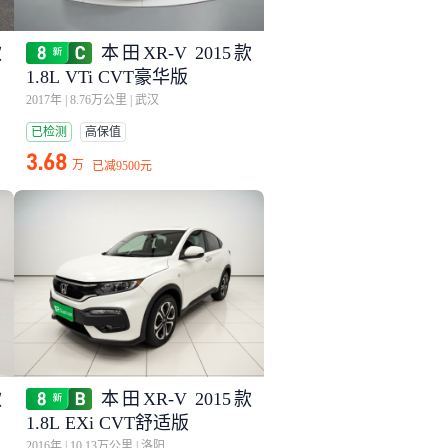
款
本田XR-V 2015款
1.8L VTi CVT豪华版
2017年
|
8.76万公里
|
武汉
已检测
高保值
3.68
万
已减
9500元
款
本田XR-V 2015款
1.8L EXi CVT舒适版
2016年
|
10.13万公里
|
洛阳