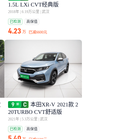
1.5L LXi CVT经典版
2018年
|
6.19万公里
|
武汉
已检测
高保值
4.23
万
已减
6600元
款
本田XR-V 2021款 2
20TURBO CVT舒适版
2021年
|
5.3万公里
|
武汉
已检测
高保值
5.40