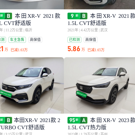
本田XR-V 2021款
本田XR-V 2021
5L CVT舒适版
1.5L CVT舒适版
1年
|
11.2万公里
|
临沂
2021年
|
4.42万公里
|
武汉
检测
车主急售
高保值
已检测
高保值
21
5.86
万
万
已减
1.63万
已减
1.65万
本田XR-V 2021款 2
本田XR-V 2023
TURBO CVT舒适版
1.5L CVT热力版
2年
|
3.15万公里
|
武汉
2023年
|
1.79万公里
|
苏州