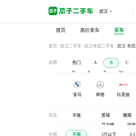
武汉
首页
高价卖车
买车
首页
/
武汉二手车
/
武汉本田二手车
/
武汉 本田
品牌
热门
A
B
C
R
S
T
W
宝马
奔驰
比亚迪
宝沃
北汽新能源
BAW北汽制
车系
思域
雅阁
不限
造
艾力绅
冠道
布加迪
北汽道达
比克汽车
价格
不限
LIFE
3万以下
哥瑞
3-