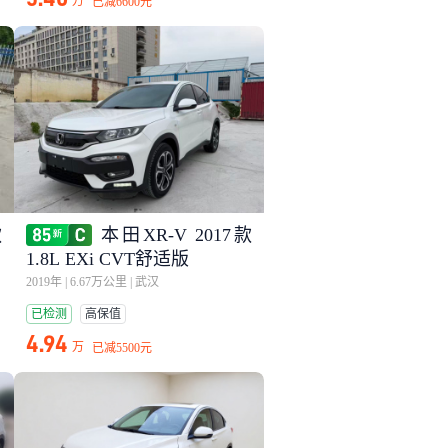
万
已减
6600元
款
本田XR-V 2017款
1.8L EXi CVT舒适版
2019年
|
6.67万公里
|
武汉
已检测
高保值
4.94
万
已减
5500元