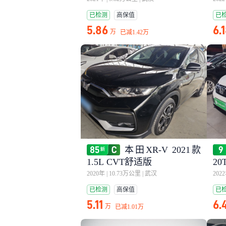
已检测
高保值
已
5.86
6.
万
已减
1.42万
本田XR-V 2021款
1.5L CVT舒适版
20
2020年
|
10.73万公里
|
武汉
202
已检测
高保值
已
5.11
6.
万
已减
1.01万