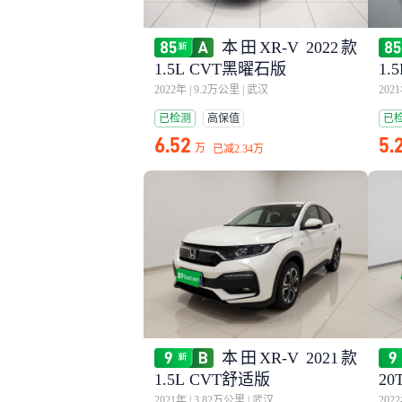
本田XR-V 2022款
1.5L CVT黑曜石版
1.
2022年
|
9.2万公里
|
武汉
202
已检测
高保值
已
6.52
5.
万
已减
2.34万
本田XR-V 2021款
1.5L CVT舒适版
20
2021年
|
3.82万公里
|
武汉
202