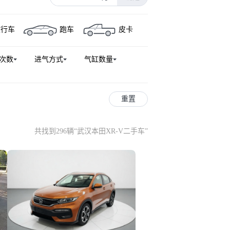
猎光e:NS2
思域(进口)
旅行车
跑车
皮卡
思迪
本田e
奥德赛(进口)
次数
进气方式
气缸数量
重置
共找到296辆
“
武汉本田XR-V二手车
”