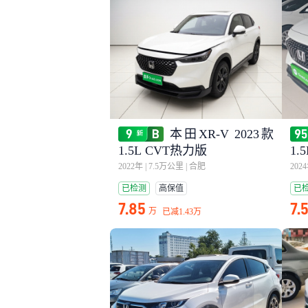
本田XR-V 2023款
1.5L CVT热力版
1.
2022年
|
7.5万公里
|
合肥
202
已检测
高保值
已
7.85
7.
万
已减
1.43万