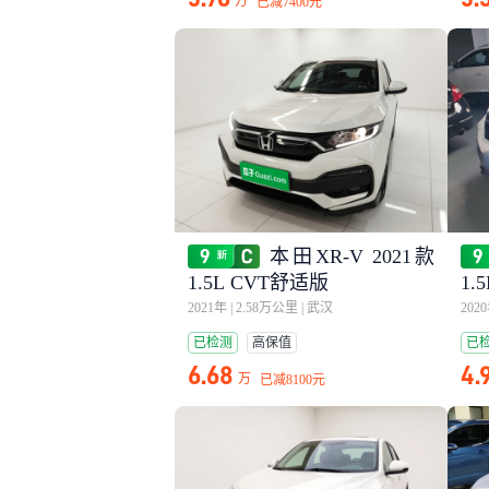
万
已减
7400元
本田XR-V 2021款
1.5L CVT舒适版
1.
2021年
|
2.58万公里
|
武汉
202
已检测
高保值
已
6.68
4.
万
已减
8100元