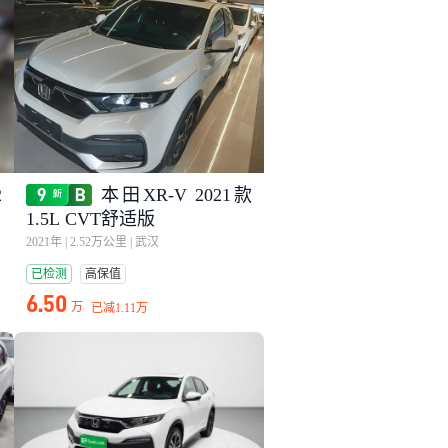
2
本田XR-V 2021款
1.5L CVT舒适版
2021年
|
2.52万公里
|
武汉
已检测
高保值
6.50
万
已减
1.11万