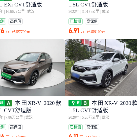
8L EXi CVT舒适版
1.5L CVT舒适版
8年
|
16.66万公里
|
武汉
2022年
|
3.01万公里
|
武汉
检测
高保值
已检测
高保值
96
6.91
万
万
已减
7700元
已减
9100元
本田XR-V 2020款
本田XR-V 2020
5L CVT舒适版
1.5L CVT舒适版
0年
|
7.86万公里
|
武汉
2020年
|
5.26万公里
|
武汉
检测
高保值
已检测
高保值
36
6.11