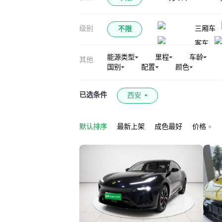
级别
三厢车
不限
客车
能源类型
里程
车龄
其他
国别
配置
颜色
已选条件
西安
默认排序
最新上架
成色最好
价格