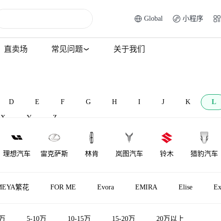
Global
小程序
直卖场
常见问题
关于我们
D
E
F
G
H
I
J
K
L
X
Y
Z
理想汽车
雷克萨斯
林肯
岚图汽车
铃木
猎豹汽车
莲花跑车
菱势汽车
理念
莲花汽车
力帆汽车
雷达汽车
MEYA繁花
FOR ME
Evora
EMIRA
Elise
Ex
LOCAL
陆地方舟
LITE
领途汽车
雷丁
5万
5-10万
10-15万
15-20万
20万以上
MOTORS