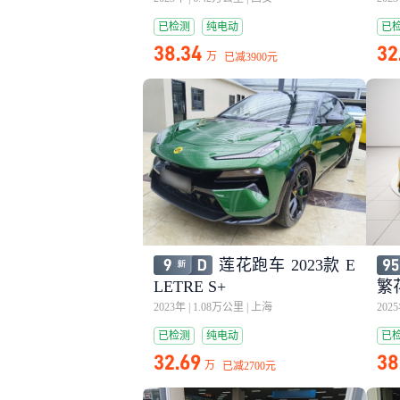
已检测
纯电动
已
38.34
32
万
已减
3900元
莲花跑车 2023款 E
LETRE S+
繁花
2023年
|
1.08万公里
|
上海
202
已检测
纯电动
已
32.69
38
万
已减
2700元