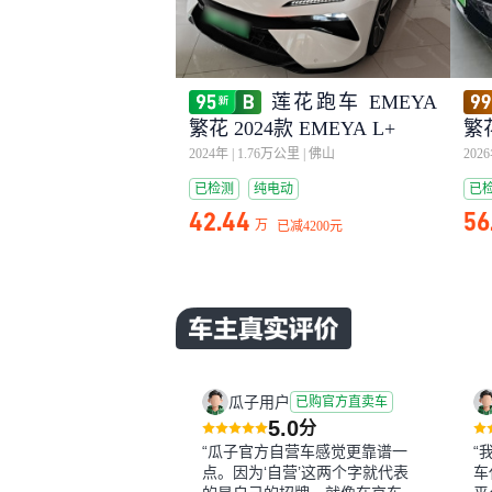
莲花跑车 EMEYA
繁花 2024款 EMEYA L+
繁花
2024年
|
1.76万公里
|
佛山
202
已检测
纯电动
已
42.44
56
万
已减
4200元
瓜子用户
已购官方直卖车
5.0
分
“瓜子官方自营车感觉更靠谱一
“
点。因为‘自营’这两个字就代表
车