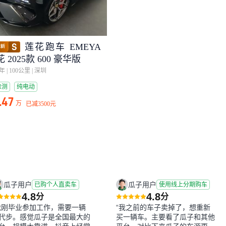
莲花跑车 EMEYA
 2025款 600 豪华版
6年
|
100公里
|
深圳
检测
纯电动
.47
万
已减
3500元
瓜子用户
瓜子用户
已购个人直卖车
使用线上分期购车
4.8
4.8
分
分
我刚毕业参加工作，需要一辆
“我之前的车子卖掉了，想重新
代步。感觉瓜子是全国最大的
买一辆车。主要看了瓜子和其他