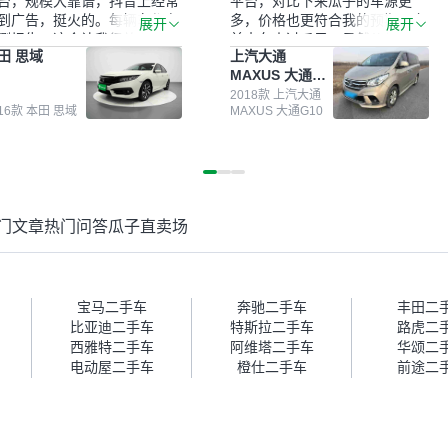
台，规模大靠谱，抖音上经常
平台，对比下来瓜子的车源更
到广告，挺火的。每辆车都有
多，价格也更符合我的预期。之
展开
展开
测报告，这个让我很放心。去
前卖车来过瓜子，虽然价格没谈
田 思域
上汽大通
面买车全凭卖家一张嘴，不敢
成，但APP一直留着。瓜子毕竟
MAXUS 大通
。我买了本田思域，白色，过
是大平台，整体印象还好。我最
G10
次数少，公里数符合，虽然价
终买了一台上汽大通，18年的
2018款 上汽大通
016款 本田 思域
MAXUS 大通G10
比我心理预期略高一点，但瓜
车，公里数9万多，符合我的要
这么大的平台，车价贵点也正
求，颜色也是我喜欢的浅色。瓜
，毕竟有保障。其他平台上很
子能做线上分期，这一点很便
车没有第三方检测报告，不敢
捷，其他平台的分期需要到当地
。瓜子有检测有售后，多花点
办理，线上办不了，这是瓜子最
买个放心。从个人手里买车，
核心的额外价值。虽然我砍过一
门文章
热门问答
瓜子直卖场
格比车商那便宜，车况也有检
次价没成功，但不会影响对瓜子
报告，很透明。”
的信任。能接受瓜子比线下贵
1000-2000元，因为瓜子有质
保，车子出小毛病维修更有保
障。”
宝马二手车
奔驰二手车
丰田二
比亚迪二手车
特斯拉二手车
路虎二
西雅特二手车
阿维塔二手车
华颂二
电动屋二手车
橙仕二手车
前途二