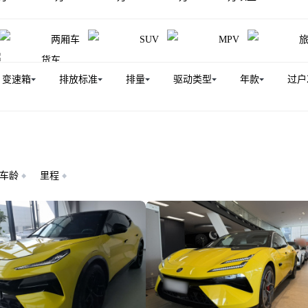
两厢车
SUV
MPV
货车
变速箱
排放标准
排量
驱动类型
年款
过户
车龄
里程