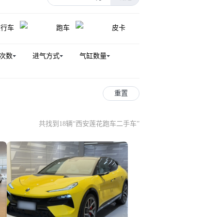
旅行车
跑车
皮卡
次数
进气方式
气缸数量
重置
共找到18辆
“
西安莲花跑车二手车
”