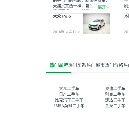
的是自己的招牌，就像在京东、
平
天猫买东西一样，自营的东西可
刷
展开
能都要好一点。就是这种刻板印
检
大众 Polo
本
象吧。一开始买二手车的时候，
外
我确实有担心过事故车、泡水车
买
这些问题。瓜子的检测报告其实
户
2016款 大众 Polo
2
并不能完全打消顾虑，因为我也
格
听说过一些报告造假或者没检测
子
出来的情况。我拿到你们的信息
常
之后，自己又在线上去做了一些
多
报告查询（用了其他平台），同
买
时也找了朋友帮忙线下看车。结
钱
热门品牌
热门车系
热门城市
热门价格
热
果跟你们的报告是符合的，所以
价
这次车况没问题。购车流程挺快
测
的，我第一天看车，第二天你们
就约我到店，我第三天去提的
车。去之前我提前跟交接人员说
大众二手车
奥迪二手车
好，到了之后要当着我的面再做
日产二手车
别克二手车
一次复检，你们也安排了师傅，
比克汽车二手车
速达二手车
服务可以，速度很快。体验下来
IMSA英飒二手车
金龙二手车
自营车的感觉是要比个人车好一
点。个人车主观性比较强，价格
超出卖家的心理预期后，他可能
直接就下架不卖了。而自营车你