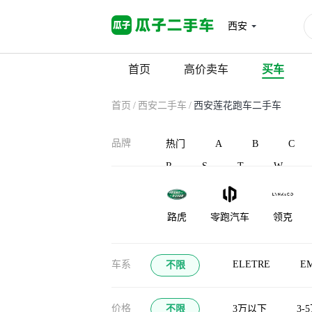
西安
首页
高价卖车
买车
首页
/
西安二手车
/
西安莲花跑车二手车
品牌
热门
A
B
C
R
S
T
W
路虎
零跑汽车
领克
凌宝汽车
蓝电
灵悉
车系
ELETRE
E
不限
龙程汽车
珑致
劳斯莱斯
价格
不限
3万以下
3-