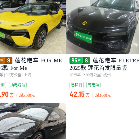
莲花跑车 FOR ME
莲花跑车 ELETR
26款 For Me
2025款 莲花首发限量版
6年
|
0.7万公里
|
上海
2025年
|
2.99万公里
|
杭州
检测
插电混动
已检测
纯电动
.90
42.15
万
万
已减
3500元
已减
1000元