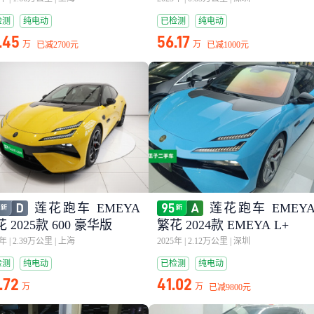
检测
纯电动
已检测
纯电动
.45
56.17
万
万
已减
2700元
已减
1000元
莲花跑车 EMEYA
莲花跑车 EMEY
 2025款 600 豪华版
繁花 2024款 EMEYA L+
5年
|
2.39万公里
|
上海
2025年
|
2.12万公里
|
深圳
检测
纯电动
已检测
纯电动
.72
41.02
万
万
已减
9800元