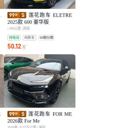
A
莲花跑车 ELETRE
2025款 600 豪华版
|
100公里
|
西安
纯电动
纯新车
60期分期
50.12
万
E
莲花跑车 FOR ME
2026款 For Me
2026年
|
0.37万公里
|
深圳