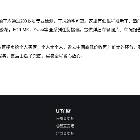
辆车均通过200多项专业检测，车况透明可查。这里有低里程准新车、热
YA繁花，FOR ME，Evora等全系列任您挑选。提供详细车辆照片、车
爱车直接卖给个人买家，个人卖个人，省去中间商低价收再加价卖的环节，
服务，售后由瓜子兜底，买卖全程省心放心。
线下门店
苏州直卖场
成都直卖场
北京直卖场