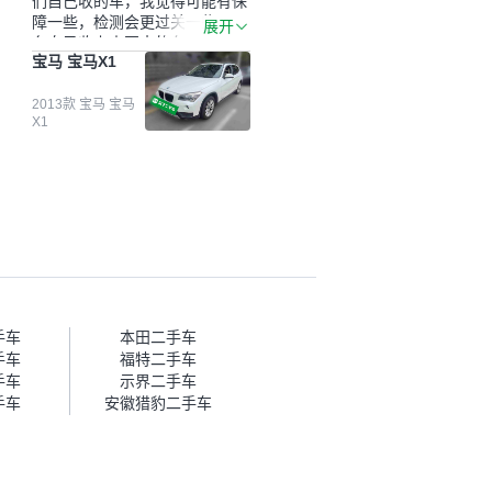
们自己收的车，我觉得可能有保
障一些，检测会更过关一些。平
展开
台自己收上来再卖的车，应该更
宝马 宝马X1
可靠。我买的是宝马X1，主要看
中它的价格和公里数比较合适。
另外，瓜子承诺无火烧、无事
2013款 宝马 宝马
X1
故、无泡水、无调表，在平台自
营上面买应该更有保障。二手车
肯定需要一个售后保障，这样更
安全、更放心，不像新车车况那
么好，剐蹭风险还是挺大的。售
后保障在我买车决策中的比重能
占到百分之七八十。个人车源的
话，需要我自己联系卖家，我试
着联系过但没人回我；而自营车
我点了议价，就有销售加我微信
帮我谈价。自营车我讲过价，最
手车
本田二手车
后是通过花一块钱买优惠券的方
手车
福特二手车
式，便宜了800块钱成交。”
手车
示界二手车
手车
安徽猎豹二手车