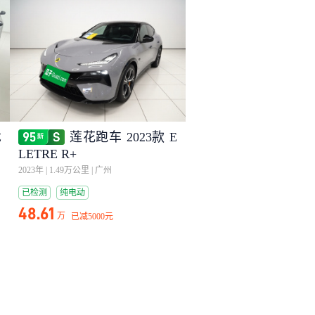
E
莲花跑车 2023款 E
LETRE R+
2023年
|
1.49万公里
|
广州
已检测
纯电动
48.61
万
已减
5000元