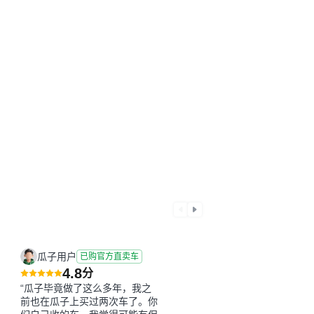
瓜子用户
已购官方直卖车
4.8
分
“瓜子毕竟做了这么多年，我之
前也在瓜子上买过两次车了。你