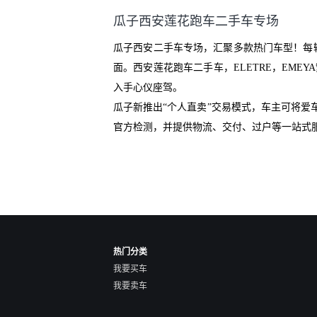
们有最大的让步权利，还会再跟
瓜子西安莲花跑车二手车专场
我协商，主动权在平台手里。”
瓜子西安二手车专场，汇聚多款热门车型！每
面。西安莲花跑车二手车，ELETRE，EME
入手心仪座驾。
瓜子新推出“个人直卖”交易模式，车主可将
官方检测，并提供物流、交付、过户等一站式
热门分类
我要买车
我要卖车