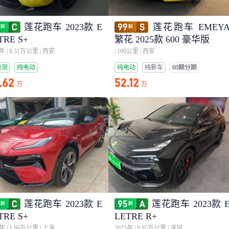
莲花跑车 2023款 E
莲花跑车 EMEY
TRE S+
繁花 2025款 600 豪华版
4年
|
6.51万公里
|
西安
|
100公里
|
西安
检测
纯电动
纯电动
纯新车
60期分期
.62
52.12
万
万
莲花跑车 2023款 E
莲花跑车 2023款 
TRE S+
LETRE R+
3年
|
1.66万公里
|
上海
2025年
|
0.85万公里
|
深圳