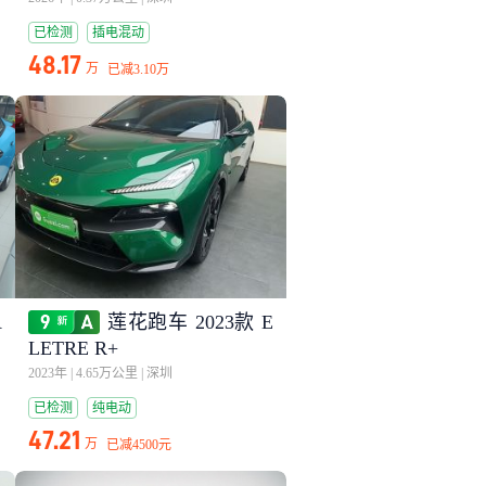
已检测
插电混动
48.17
万
已减
3.10万
A
莲花跑车 2023款 E
LETRE R+
2023年
|
4.65万公里
|
深圳
已检测
纯电动
47.21
万
已减
4500元