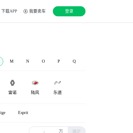
下载APP
我要卖车
登录
M
N
O
P
Q
雷诺
陆风
乐道
LEVC
兰博基尼
Lorinser
ige
Esprit
万
确定
-