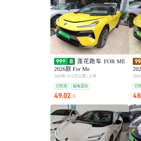
莲花跑车 FOR ME
2026款 For Me
20
2026年
|
0.55万公里
|
上海
202
已检测
插电混动
已
49.02
48
万