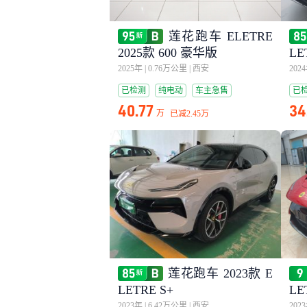
莲花跑车 ELETRE
2025款 600 豪华版
LE
2025年
|
0.76万公里
|
西安
202
已检测
纯电动
车主急售
已
40.77
34
万
已减
2.45万
莲花跑车 2023款 E
LETRE S+
LE
2023年
|
6.42万公里
|
西安
202