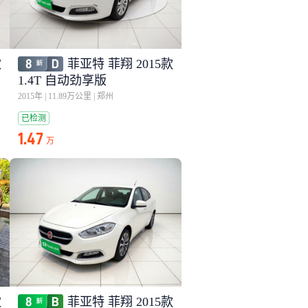
款
菲亚特 菲翔 2015款
1.4T 自动劲享版
2015年
|
11.89万公里
|
郑州
已检测
1.47
万
款
菲亚特 菲翔 2015款