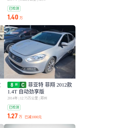
已检测
1.40
万
款
菲亚特 菲翔 2012款
1.4T 自动劲享版
2014年
|
12.75万公里
|
郑州
已检测
1.27
万
已减
1000元