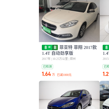
菲亚特 菲翔 2017款
1.4T 自动劲享版
1.
2017年
|
10.25万公里
|
郑州
201
已检测
已
1.64
1.
万
已减
1000元