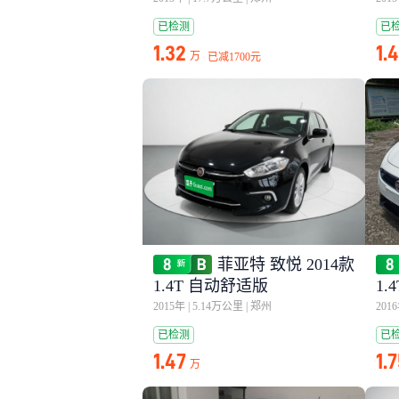
已检测
已
1.32
1.
万
已减
1700元
菲亚特 致悦 2014款
1.4T 自动舒适版
1.
2015年
|
5.14万公里
|
郑州
201
已检测
已
1.47
1.
万