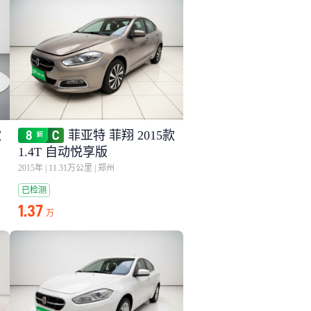
款
菲亚特 菲翔 2015款
1.4T 自动悦享版
2015年
|
11.31万公里
|
郑州
已检测
1.37
万