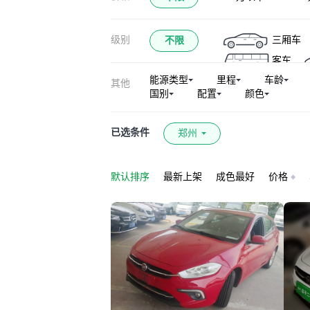
级别
三厢车
不限
客车
能源类型
里程
车龄
其他
国别
配置
颜色
已选条件
郑州
默认排序
最新上架
成色最好
价格