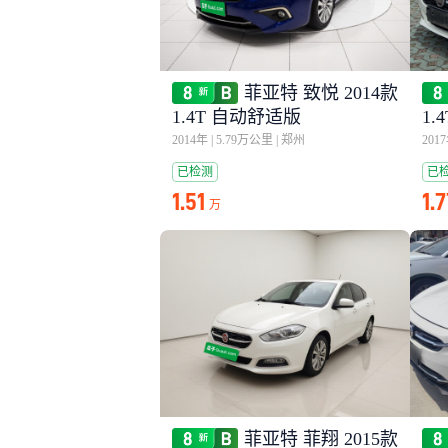
菲亚特 致悦 2014款
1.4T 自动舒适版
1.
2014年
|
5.79万公里
|
郑州
201
已检测
已
1.51
1.
万
菲亚特 菲翔 2015款