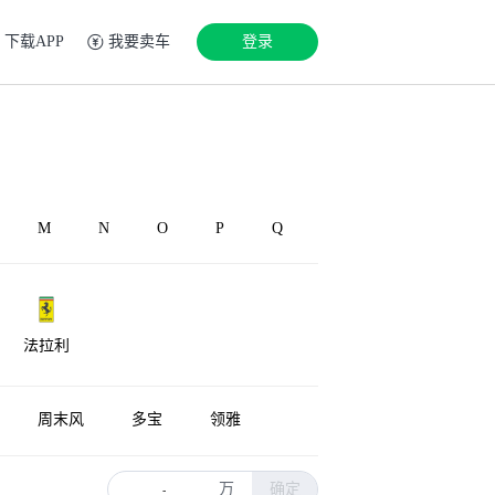
下载APP
我要卖车
登录
M
N
O
P
Q
法拉利
周末风
多宝
领雅
万
确定
-