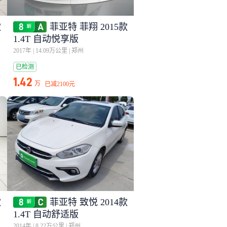
款
菲亚特 菲翔 2015款
1.4T 自动悦享版
2017年
|
14.09万公里
|
郑州
已检测
1.42
万
已减
2100元
款
菲亚特 致悦 2014款
1.4T 自动舒适版
2014年
|
8.22万公里
|
郑州