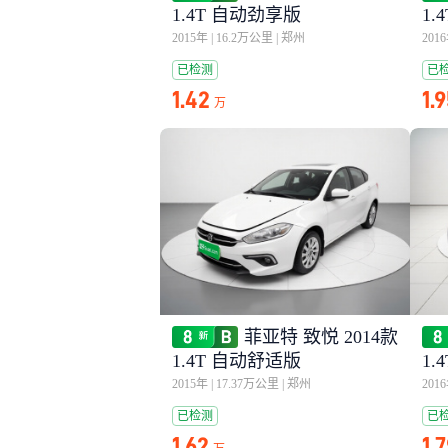
1.4T 自动劲享版
1.
2015年
|
16.2万公里
|
郑州
201
已检测
已
1.42
1.
万
菲亚特 致悦 2014款
1.4T 自动舒适版
1
2015年
|
17.37万公里
|
郑州
201
已检测
已
1.62
1.