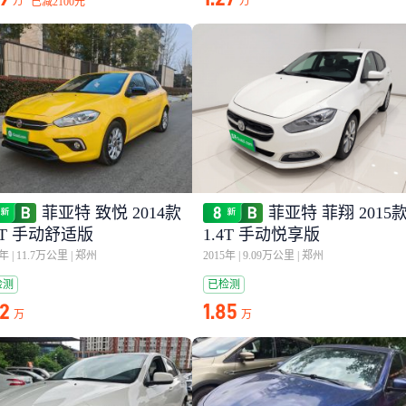
万
万
已减
2100元
菲亚特 致悦 2014款
菲亚特 菲翔 2015
4T 手动舒适版
1.4T 手动悦享版
5年
|
11.7万公里
|
郑州
2015年
|
9.09万公里
|
郑州
检测
已检测
52
1.85
万
万