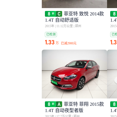
菲亚特 致悦 2014款
1.4T 自动舒适版
1.
2015年
|
11.12万公里
|
郑州
201
已检测
已
1.33
1.
万
已减
2900元
菲亚特 菲翔 2015款
1.4T 自动夜型者版
1.
2015年
|
17.7万公里
|
郑州
201