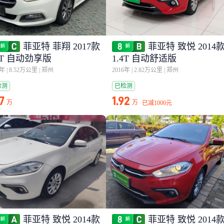
菲亚特 菲翔 2017款
菲亚特 致悦 2014
4T 自动劲享版
1.4T 自动舒适版
7年
|
8.52万公里
|
郑州
2016年
|
2.82万公里
|
郑州
检测
已检测
77
1.92
万
万
已减
1000元
菲亚特 致悦 2014款
菲亚特 致悦 2014