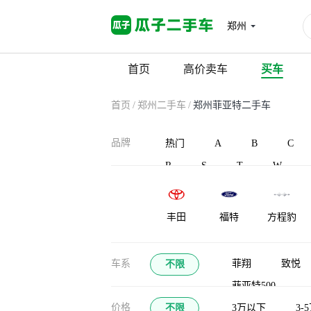
郑州
首页
高价卖车
买车
首页
/
郑州二手车
/
郑州菲亚特二手车
品牌
热门
A
B
C
R
S
T
W
丰田
福特
方程豹
车系
菲翔
致悦
不限
菲亚特500
价格
不限
3万以下
3-