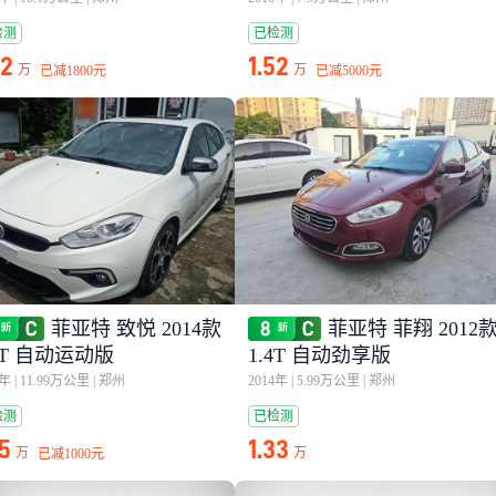
检测
已检测
42
1.52
万
万
已减
1800元
已减
5000元
菲亚特 致悦 2014款
菲亚特 菲翔 2012
4T 自动运动版
1.4T 自动劲享版
6年
|
11.99万公里
|
郑州
2014年
|
5.99万公里
|
郑州
检测
已检测
75
1.33
万
万
已减
1000元