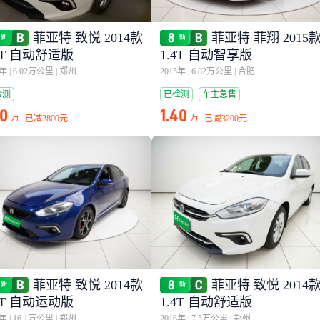
菲亚特 致悦 2014款
菲亚特 菲翔 2015
4T 自动舒适版
1.4T 自动智享版
5年
|
6.02万公里
|
郑州
2015年
|
6.82万公里
|
合肥
检测
已检测
车主急售
30
1.40
万
万
已减
2800元
已减
3200元
菲亚特 致悦 2014款
菲亚特 致悦 2014
4T 自动运动版
1.4T 自动舒适版
5年
|
16.1万公里
|
郑州
2016年
|
7.5万公里
|
郑州