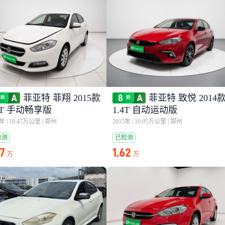
菲亚特 菲翔 2015款
菲亚特 致悦 2014
4T 手动畅享版
1.4T 自动运动版
5年
|
10.47万公里
|
郑州
2015年
|
10.05万公里
|
郑州
检测
已检测
27
1.62
万
万