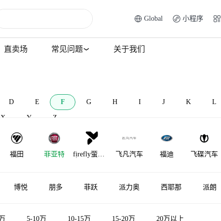
Global
小程序
直卖场
常见问题
关于我们
D
E
F
G
H
I
J
K
L
X
Y
Z
福田
菲亚特
firefly萤火
飞凡汽车
福迪
飞碟汽车
虫
博悦
朋多
菲跃
派力奥
西耶那
派朗
5万
5-10万
10-15万
15-20万
20万以上