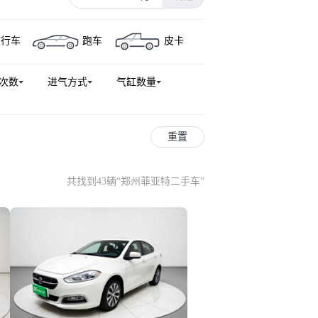
旅行车
跑车
皮卡
次数
进气方式
气缸数量
重置
共找到43辆
“
郑州菲亚特二手车
”