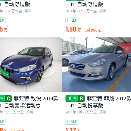
4T 自动舒适版
1.4T 自动舒适版
6年
|
7.85万公里
|
郑州
2014年
|
12.83万公里
|
郑州
检测
已检测
95
1.50
万
万
已减
3000元
菲亚特 致悦 2014款
菲亚特 菲翔 2012
.4T 自动豪华运动版
1.4T 自动悦享版
6年
|
12.05万公里
|
郑州
2014年
|
18.27万公里
|
郑州
检测
已检测
79
1.27