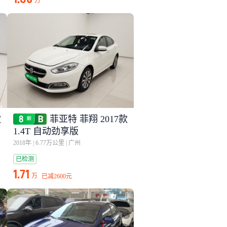
万
款
菲亚特 菲翔 2017款
1.4T 自动劲享版
2018年
|
6.77万公里
|
广州
已检测
1.71
万
已减
2600元