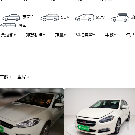
两厢车
SUV
MPV
货车
变速箱
排放标准
排量
驱动类型
年款
过户
车龄
里程