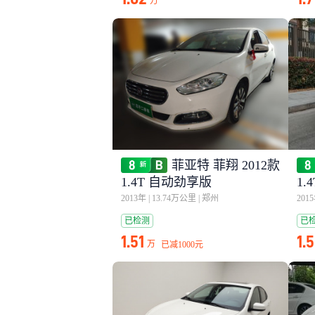
万
菲亚特 菲翔 2012款
1.4T 自动劲享版
1.
2013年
|
13.74万公里
|
郑州
201
已检测
已
1.51
1.
万
已减
1000元