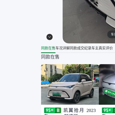
车
同款在售
车况详解
同款成交纪录
车主真实评价
同款在售
凯翼拾月 2023