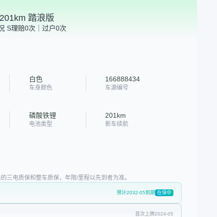
201km 踏浪版
况 S
理赔0次｜过户0次
白色
166888434
车身颜色
车源编号
磷酸铁锂
201km
电池类型
新车续航
的三电质保和整车质保，年限/里程以先到者为准。
预计2032-05到期
在保中
首次上牌2024-05