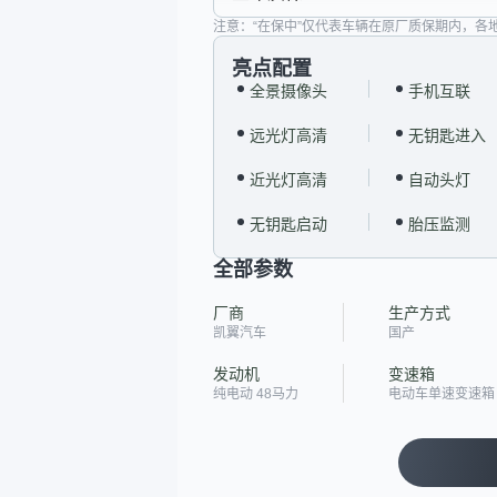
注意：“在保中”仅代表车辆在原厂质保期内，各
亮点配置
全景摄像头
手机互联
远光灯高清
无钥匙进入
近光灯高清
自动头灯
无钥匙启动
胎压监测
全部参数
厂商
生产方式
凯翼汽车
国产
发动机
变速箱
纯电动 48马力
电动车单速变速箱