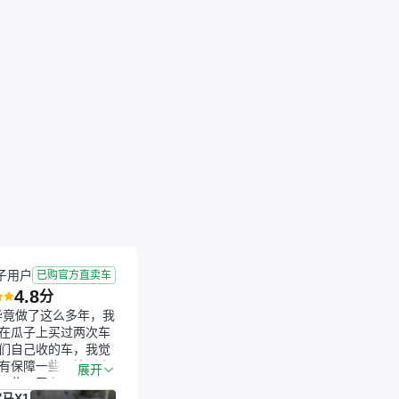
成交
2025-11-17 成交
2.1年
1.63万公里
子用户
已购官方直卖车
4.8
分
毕竟做了这么多年，我
在瓜子上买过两次车
们自己收的车，我觉
有保障一些，检测会
展开
一些。平台自己收上
马X1