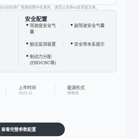
地4S店的原厂质保政策存在差异，请您以当地4s店答复为准。
安全配置
驾驶座安全气
副驾驶安全气囊
囊
胎压监测装置
安全带未系提示
制动力分配
(EBD/CBC等)
上市时间
能源形式
2023.11
纯电动
查看完整参数配置