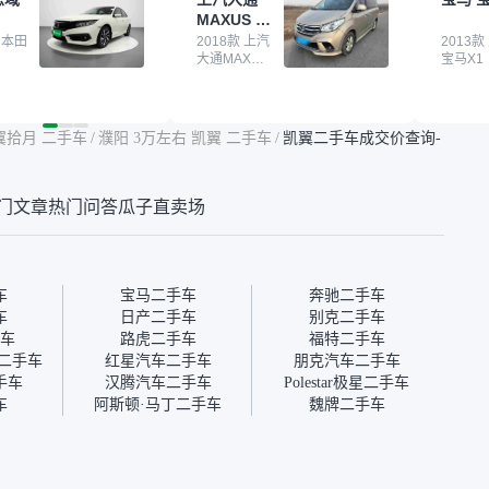
我很放心。去外面买
子，虽然价格没谈成，但
来再卖
MAXUS 大
卖家一张嘴，不敢
APP一直留着。瓜子毕竟是
我买的
通G10
买了本田思域，白
 本田
大平台，整体印象还好。我
2018款 上汽
它的价
2013款
大通MAXUS
宝马X1
户次数少，公里数符
最终买了一台上汽大通，18
适。另
大通G10
然价格比我心理预期
年的车，公里数9万多，符
烧、无
点，但瓜子这么大的
合我的要求，颜色也是我喜
表，在
车价贵点也正常，毕
欢的浅色。瓜子能做线上分
更有保
翼拾月 二手车
/
濮阳 3万左右 凯翼 二手车
/
凯翼二手车成交价查询-
障。其他平台上很多
期，这一点很便捷，其他平
一个售
第三方检测报告，不
台的分期需要到当地办理，
全、更
瓜子有检测有售后，
线上办不了，这是瓜子最核
那么好
门文章
热门问答
瓜子直卖场
钱买个放心。从个人
心的额外价值。虽然我砍过
的。售
车，价格比车商那便
一次价没成功，但不会影响
中的比
况也有检测报告，很
对瓜子的信任。能接受瓜子
十。个
”
比线下贵1000-2000元，因
自己联
为瓜子有质保，车子出小毛
过但没
车
宝马二手车
奔驰二手车
病维修更有保障。”
点了议
车
日产二手车
别克二手车
信帮我
车
路虎二手车
福特二手车
价，最
车二手车
红星汽车二手车
朋克汽车二手车
优惠券
手车
汉腾汽车二手车
Polestar极星二手车
块钱成
车
阿斯顿·马丁二手车
魏牌二手车