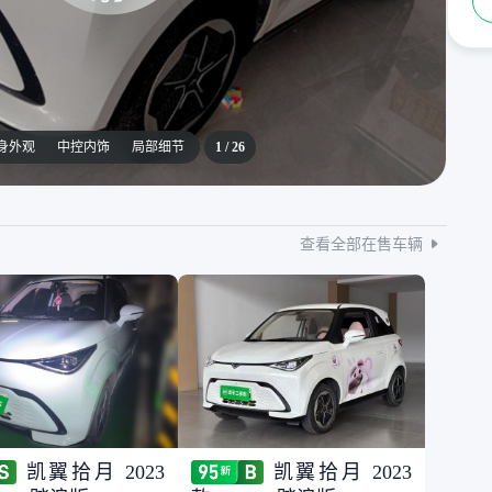
身外观
中控内饰
局部细节
1
/
26
查看全部在售车辆
凯翼拾月 2023
凯翼拾月 2023