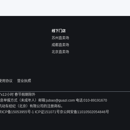
线下门店
苏州直卖场
成都直卖场
北京直卖场
使用协议
营业执照
 7x12小时 春节假期除外
方式（未成年人）邮箱:jubao@guazi.com 电话:010-89191670
旧机动车经纪（北京）有限公司的注册商标。
京ICP备15053955号-1 ICP证151071号
京公网安备11010502054846号