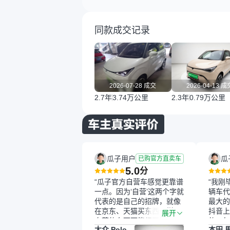
同款成交记录
2026-07-28 成交
2026-04-13 成
2.7年
3.74万公里
2.3年
0.79万公里
瓜子用户
瓜
已购官方直卖车
5.0
分
“瓜子官方自营车感觉更靠谱
“我刚
一点。因为‘自营’这两个字就
辆车代
代表的是自己的招牌，就像
最大的
在京东、天猫买东西一样，
抖音上
展开
自营的东西可能都要好一
的。每
大众 Polo
本田 