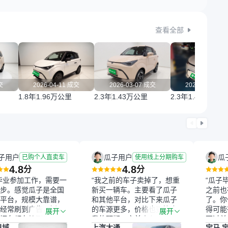
查看全部
交
2026-04-11 成交
2026-03-07 成交
2025-11-29 
1.8年
1.96万公里
2.3年
1.43万公里
2.3年
1.46万公里
子用户
瓜子用户
瓜
已购个人直卖车
使用线上分期购车
4.8
4.8
分
分
毕业参加工作，需要一
“我之前的车子卖掉了，想重
“瓜子
步。感觉瓜子是全国
新买一辆车。主要看了瓜子
之前也
平台，规模大靠谱，
和其他平台，对比下来瓜子
了。你
经常刷到广告，挺火
的车源更多，价格也更符合
得可能
展开
展开
辆车都有检测报告，
我的预期。之前卖车来过瓜
更过关
思域
上汽大通
宝马 宝