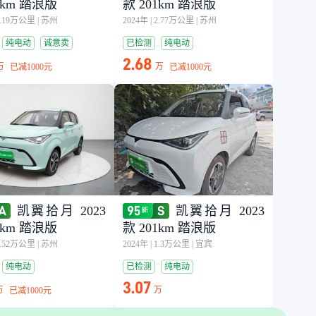
1km 踏浪版
款 201km 踏浪版
3.19万公里
|
苏州
2024年
|
2.77万公里
|
苏州
纯电动
诚意卖
已检测
纯电动
2.68
万
万
已减
1000元
已减
1000元
凯翼拾月 2023
凯翼拾月 2023
1km 踏浪版
款 201km 踏浪版
0.52万公里
|
苏州
2024年
|
1.3万公里
|
宜宾
纯电动
已检测
纯电动
3.07
万
万
已减
1000元