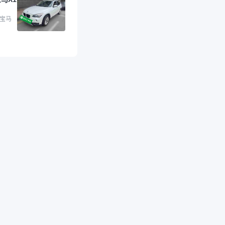
的车，应该更可靠。
是宝马X1，主要看中
格和公里数比较合
 宝马
外，瓜子承诺无火
事故、无泡水、无调
平台自营上面买应该
障。二手车肯定需要
后保障，这样更安
放心，不像新车车况
，剐蹭风险还是挺大
后保障在我买车决策
重能占到百分之七八
人车源的话，需要我
系卖家，我试着联系
人回我；而自营车我
价，就有销售加我微
谈价。自营车我讲过
后是通过花一块钱买
的方式，便宜了800
交。”