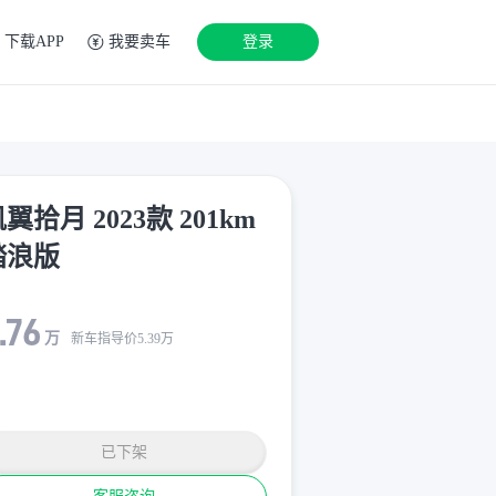
下载APP
我要卖车
登录
翼拾月 2023款 201km
踏浪版
.76
万
新车指导价
5.39
万
已下架