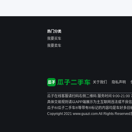
后，他可能直接就下架不卖
了。而自营车你们有最大的
让步权利，还会再跟我协
商，主动权在平台手里。”
热门分类
我要买车
我要卖车
关于我们
隐私声明
瓜子在线客服请扫码右侧二维码 服务时间 9:00-21:00
具体交易规则请以APP端展示为主
互联网违法或不良信息举报
瓜子®/瓜子二手车®等带有®标记的内容均是车好多
Copyright 2021 www.guazi.com All Rights Reserved