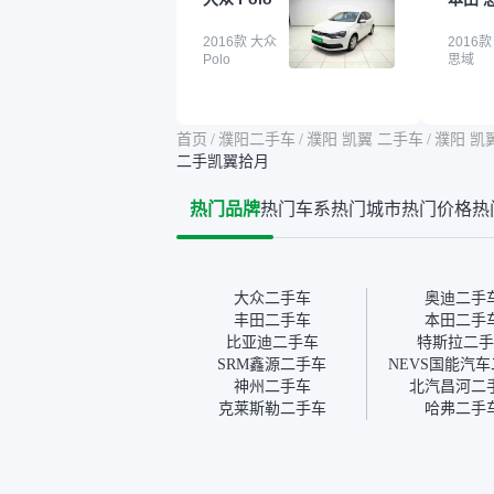
点。就是这种刻板印象吧。
这个让
一开始买二手车的时候，我
车全凭
确实有担心过事故车、泡水
2016款 大众
买。我
2016款
Polo
思域
车这些问题。瓜子的检测报
色，过
告其实并不能完全打消顾
合，虽
虑，因为我也听说过一些报
略高一
告造假或者没检测出来的情
平台，
首页
/
濮阳二手车
/
濮阳 凯翼 二手车
/
濮阳 凯
况。我拿到你们的信息之
竟有保
二手凯翼拾月
后，自己又在线上去做了一
车没有
些报告查询（用了其他平
敢买。
热门品牌
热门车系
热门城市
热门价格
热
台），同时也找了朋友帮忙
多花点
线下看车。结果跟你们的报
手里买
告是符合的，所以这次车况
宜，车
没问题。购车流程挺快的，
透明。
我第一天看车，第二天你们
大众二手车
奥迪二手
就约我到店，我第三天去提
丰田二手车
本田二手
的车。去之前我提前跟交接
比亚迪二手车
特斯拉二手
人员说好，到了之后要当着
SRM鑫源二手车
NEVS国能汽
我的面再做一次复检，你们
神州二手车
北汽昌河二
也安排了师傅，服务可以，
克莱斯勒二手车
哈弗二手
速度很快。体验下来自营车
的感觉是要比个人车好一
点。个人车主观性比较强，
价格超出卖家的心理预期