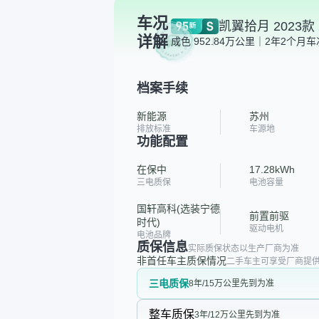
车况
凯翼拾月 2023款 
详解
成色 95
2.84万公里｜2年2个月
车
档案手续
新能源
苏州
排放标准
车源地
功能配置
在保中
17.28kWh
三电质保
电池容量
国轩高科(选装宁德
前置前驱
时代)
驱动电机
电池品牌
质保信息
实际质保状态以生产厂商为准
非首任车主质保情况
二手车主可享受厂商提供
三电质保
8年/15万公里先到为准
整车质保
3年/12万公里先到为准