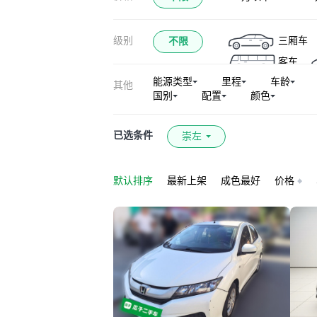
本田e:NS1
级别
三厢车
不限
本田CR-Z
I
客车
能源类型
里程
车龄
其他
国别
配置
颜色
已选条件
崇左
默认排序
最新上架
成色最好
价格