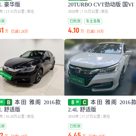
4L 豪华版
20TURBO CVT劲动版 国VI
6年
|
13.31万公里
|
崇左
2020年
|
7.51万公里
|
崇左
检测
已检测
车主急售
31
4.10
万
万
已减
1.28万
已减
1.19万
本田 雅阁 2016款
本田 雅阁 2016
0L 舒适版
2.4L 舒适版
7年
|
16.28万公里
|
崇左
2016年
|
17.27万公里
|
崇左
检测
已检测
12
4.45