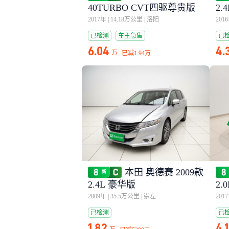
40TURBO CVT四驱尊贵版
2.
2017年
|
14.18万公里
|
洛阳
201
已检测
车主急售
已
6.04
4.
万
已减
1.94万
本田 奥德赛 2009款
2.4L 豪华版
2.
2009年
|
35.5万公里
|
崇左
201
已检测
已
1.82
4.