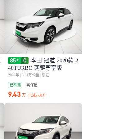
款
本田 冠道 2020款 2
40TURBO 两驱尊享版
2022年
|
8.31万公里
|
崇左
已检测
高保值
9.43
万
已减
3.00万