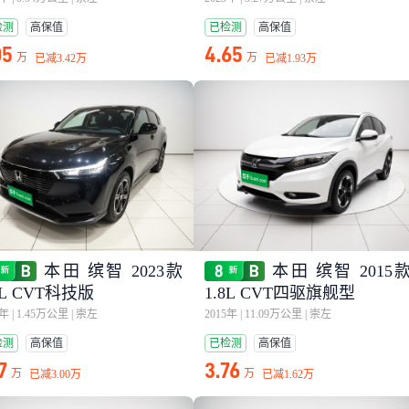
检测
高保值
已检测
高保值
05
4.65
万
万
已减
3.42万
已减
1.93万
本田 缤智 2023款
本田 缤智 2015
5L CVT科技版
1.8L CVT四驱旗舰型
4年
|
1.45万公里
|
崇左
2015年
|
11.09万公里
|
崇左
检测
高保值
已检测
高保值
7
3.76
万
万
已减
3.00万
已减
1.62万