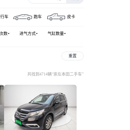
猎光e:NS2
思域(进口)
旅行车
跑车
皮卡
思迪
本田e
奥德赛(进口)
次数
进气方式
气缸数量
重置
共找到4714辆
“
崇左本田二手车
”