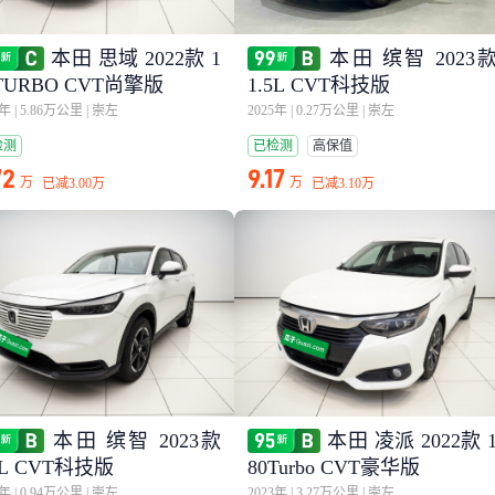
本田 思域 2022款 1
本田 缤智 2023
TURBO CVT尚擎版
1.5L CVT科技版
3年
|
5.86万公里
|
崇左
2025年
|
0.27万公里
|
崇左
检测
已检测
高保值
72
9.17
万
万
已减
3.00万
已减
3.10万
本田 缤智 2023款
本田 凌派 2022款 
5L CVT科技版
80Turbo CVT豪华版
4年
|
0.94万公里
|
崇左
2023年
|
3.27万公里
|
崇左