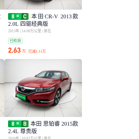
款
本田CR-V 2013款
2.0L 四驱经典版
2013年
|
14.69万公里
|
崇左
已检测
2.63
万
已减
1.11万
1
本田 思铂睿 2015款
2.4L 尊贵版
2016年
|
10.82万公里
|
崇左