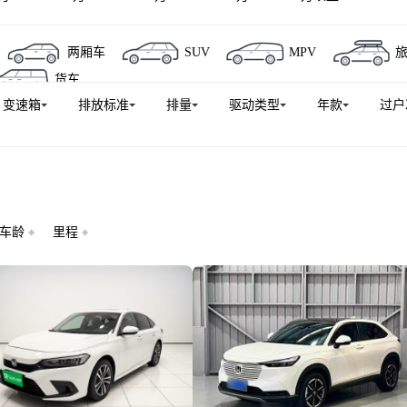
广汽本田P7
本田HR-V
e:NP2 极湃2
东风本田S7
两厢车
SUV
MPV
NSIGHT
英仕派新能源
飞度(进口)
里程
时韵
货车
变速箱
排放标准
排量
驱动类型
年款
过户
车龄
里程