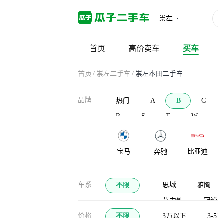
崇左
首页
高价卖车
买车
首页
/
崇左二手车
/
崇左本田二手车
品牌
热门
A
B
C
R
S
T
W
宝马
奔驰
比亚迪
宝沃
北汽新能源
BAW北汽制
车系
思域
雅阁
不限
造
艾力绅
冠道
布加迪
北汽道达
比克汽车
价格
不限
LIFE
3万以下
哥瑞
3-