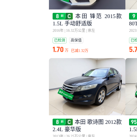
本田 锋范 2015款
1.5L 手动舒适版
80
2016年
|
16.32万公里
|
崇左
202
已检测
高保值
已
1.70
5.
万
已减
1.32万
本田 歌诗图 2012款
2.4L 豪华版
1.
2013年
|
26.25万公里
|
崇左
202