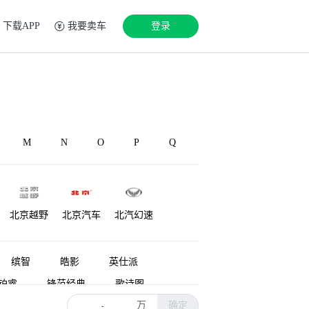
下载APP
我要卖车
登录
M
N
O
P
Q
北京越野
北京汽车
北汽幻速
铂驰
博速
北汽雷驰
缤智
皓影
英仕派
铂睿
锋范经典
歌诗图
万
确定
雅阁新能源
ZR-V 致在
-