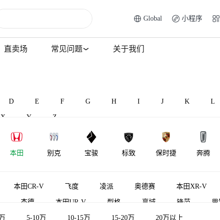
Global
小程序
直卖场
常见问题
关于我们
D
E
F
G
H
I
J
K
L
X
Y
Z
本田
别克
宝骏
标致
保时捷
奔腾
北汽威旺
北汽昌河
比速汽车
北汽瑞翔
百智新能源
宾利
本田CR-V
飞度
凌派
奥德赛
本田XR-V
杰德
本田UR-V
型格
享域
锋范
思
5万
本田CR-V新能源
5-10万
10-15万
皓影新能源
15-20万
竞瑞
20万以上
e:NP1 极湃1