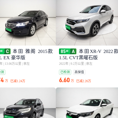
本田 雅阁 2015款
本田XR-V 2022
0L EX 豪华版
1.5L CVT黑曜石版
5年
|
13.06万公里
|
崇左
2022年
|
9.2万公里
|
崇左
检测
已检测
高保值
74
6.60
万
万
已减
1.24万
已减
2.26万