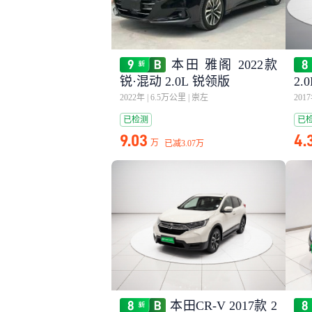
本田 雅阁 2022款
锐·混动 2.0L 锐领版
2.
2022年
|
6.5万公里
|
崇左
201
已检测
已
9.03
4.
万
已减
3.07万
本田CR-V 2017款 2