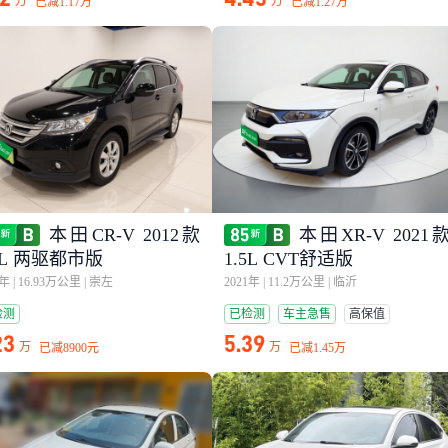
万
万
已减
1.17万
已减
1.27万
本田CR-V 2012款
本田XR-V 2021
0L 两驱都市版
1.5L CVT舒适版
4年
|
16.93万公里
|
崇左
2021年
|
11.2万公里
|
临沂
检测
已检测
车主急售
高保值
23
5.39
万
万
已减
8900元
已减
1.45万