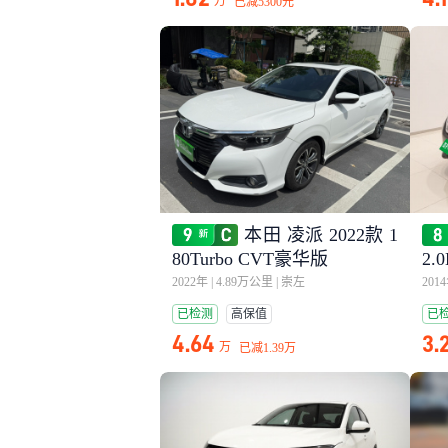
万
已减
5300元
本田 凌派 2022款 1
80Turbo CVT豪华版
2.
2022年
|
4.89万公里
|
崇左
201
已检测
高保值
已
4.64
3.
万
已减
1.39万