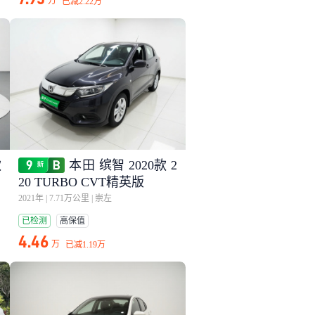
万
已减
2.22万
款
本田 缤智 2020款 2
20 TURBO CVT精英版
2021年
|
7.71万公里
|
崇左
已检测
高保值
4.46
万
已减
1.19万