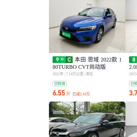
本田 思域 2022款 1
80TURBO CVT尚动版
2.
2022年
|
7.14万公里
|
崇左
201
已检测
已
6.55
3.
万
已减
2.43万