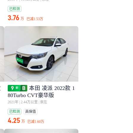
已检测
3.76
万
已减
1.53万
款
本田 凌派 2022款 1
80Turbo CVT豪华版
2021年
|
2.44万公里
|
崇左
已检测
高保值
4.25
万
已减
1.60万