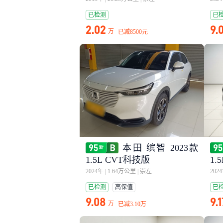
已检测
已
2.02
9.
万
已减
8500元
本田 缤智 2023款
1.5L CVT科技版
1.
2024年
|
1.64万公里
|
崇左
202
已检测
高保值
已
9.08
9.1
万
已减
3.10万