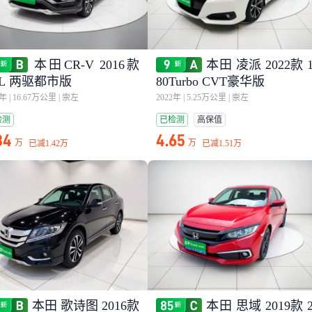
本田CR-V 2016款
本田 凌派 2022款 
0L 两驱都市版
80Turbo CVT豪华版
7年
|
16.67万公里
|
崇左
2022年
|
5.25万公里
|
崇左
检测
已检测
高保值
34
4.65
万
万
已减
1.42万
已减
1.51万
本田 歌诗图 2016款
本田 思域 2019款 