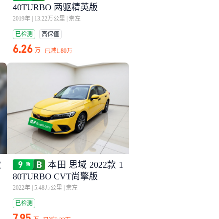
40TURBO 两驱精英版
2019年
|
13.22万公里
|
崇左
已检测
高保值
6.26
万
已减
1.80万
款
本田 思域 2022款 1
80TURBO CVT尚擎版
2022年
|
5.48万公里
|
崇左
已检测
7.95