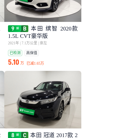
1
本田 缤智 2020款
1.5L CVT豪华版
2021年
|
7.1万公里
|
崇左
已检测
高保值
5.10
万
已减
1.65万
2
本田 冠道 2017款 2