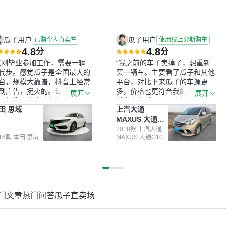
瓜子用户
瓜子用户
已购个人直卖车
使用线上分期购车
4.8
4.8
分
分
我刚毕业参加工作，需要一辆
“我之前的车子卖掉了，想重新
代步。感觉瓜子是全国最大的
买一辆车。主要看了瓜子和其他
台，规模大靠谱，抖音上经常
平台，对比下来瓜子的车源更
到广告，挺火的。每辆车都有
多，价格也更符合我的预期。之
展开
展开
测报告，这个让我很放心。去
前卖车来过瓜子，虽然价格没谈
田 思域
上汽大通
面买车全凭卖家一张嘴，不敢
成，但APP一直留着。瓜子毕竟
MAXUS 大通
。我买了本田思域，白色，过
是大平台，整体印象还好。我最
G10
次数少，公里数符合，虽然价
终买了一台上汽大通，18年的
2018款 上汽大通
016款 本田 思域
MAXUS 大通G10
比我心理预期略高一点，但瓜
车，公里数9万多，符合我的要
这么大的平台，车价贵点也正
求，颜色也是我喜欢的浅色。瓜
，毕竟有保障。其他平台上很
子能做线上分期，这一点很便
车没有第三方检测报告，不敢
捷，其他平台的分期需要到当地
。瓜子有检测有售后，多花点
办理，线上办不了，这是瓜子最
买个放心。从个人手里买车，
核心的额外价值。虽然我砍过一
门文章
热门问答
瓜子直卖场
格比车商那便宜，车况也有检
次价没成功，但不会影响对瓜子
报告，很透明。”
的信任。能接受瓜子比线下贵
1000-2000元，因为瓜子有质
保，车子出小毛病维修更有保