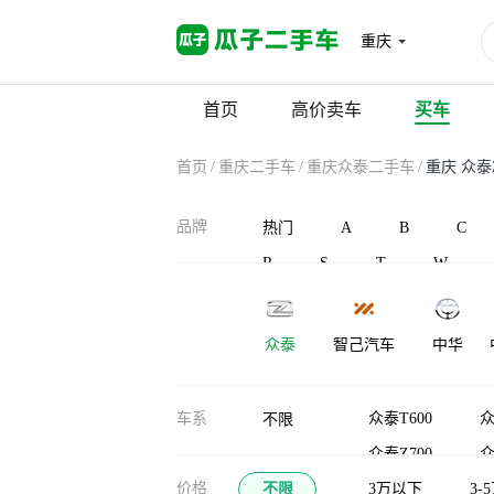
重庆
首页
高价卖车
买车
首页
/
重庆二手车
/
重庆众泰二手车
/
重庆 众泰
品牌
热门
A
B
C
R
S
T
W
众泰
智己汽车
中华
车系
众泰T600
众
不限
众泰Z700
众
价格
不限
众泰T300新能源
3万以下
3-