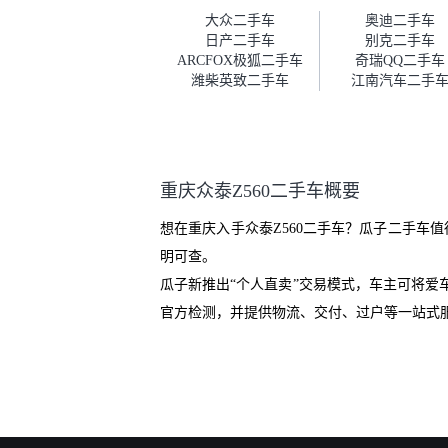
车。去之前我提前跟交接人员说
大众二手车
奥迪二手车
好，到了之后要当着我的面再做
日产二手车
别克二手车
一次复检，你们也安排了师傅，
ARCFOX极狐二手车
奇瑞QQ二手车
服务可以，速度很快。体验下来
潍柴英致二手车
江南汽车二手
自营车的感觉是要比个人车好一
点。个人车主观性比较强，价格
超出卖家的心理预期后，他可能
直接就下架不卖了。而自营车你
们有最大的让步权利，还会再跟
重庆众泰Z560二手车概要
我协商，主动权在平台手里。”
想在重庆入手众泰Z560二手车？瓜子二手车
明可查。
瓜子新推出“个人直卖”交易模式，车主可将
官方检测，并提供物流、交付、过户等一站式