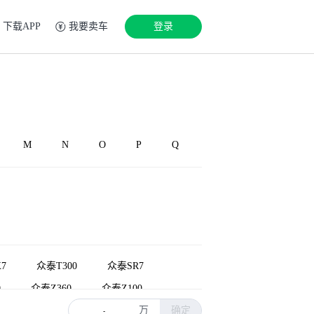
下载APP
我要卖车
登录
M
N
O
P
Q
7
众泰T300
众泰SR7
0
众泰Z360
众泰Z100
万
确定
众泰Z200HB
众泰5008
-