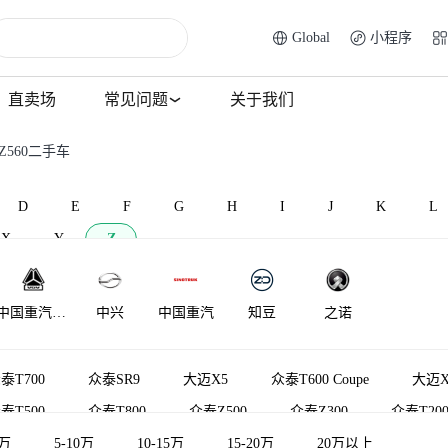
Global
小程序
直卖场
常见问题
关于我们
Z560二手车
D
E
F
G
H
I
J
K
L
X
Y
Z
中国重汽
中兴
中国重汽
知豆
之诺
VGV
泰T700
众泰SR9
大迈X5
众泰T600 Coupe
大迈X
泰T500
众泰T800
众泰Z500
众泰Z300
众泰T20
5万
众泰Z500新能源
5-10万
10-15万
芝麻
15-20万
众泰Z560
20万以上
众泰M10EV