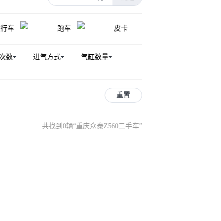
众泰V10
旅行车
跑车
皮卡
次数
进气方式
气缸数量
重置
共找到0辆
“
重庆众泰Z560二手车
”