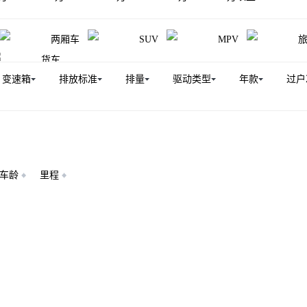
M300
众泰2008
云100
众泰E200
众泰Z200
两厢车
SUV
MPV
货车
变速箱
排放标准
排量
驱动类型
年款
过户
车龄
里程