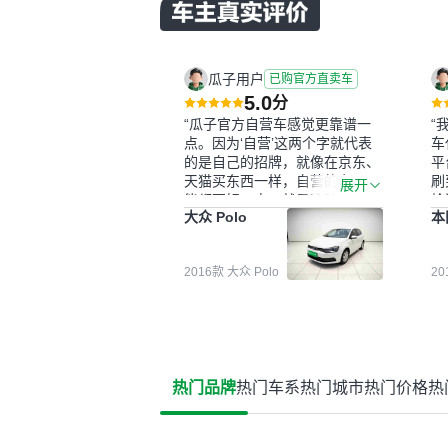
瓜子用户
已购官方直卖车
5.0
分
“瓜子官方自营车感觉更靠谱一
“
点。因为‘自营’这两个字就代表
车
的是自己的招牌，就像在京东、
平
天猫买东西一样，自营的东西可
刷
展开
能都要好一点。就是这种刻板印
检
大众 Polo
本
象吧。一开始买二手车的时候，
外
我确实有担心过事故车、泡水车
买
这些问题。瓜子的检测报告其实
户
2016款 大众 Polo
2
并不能完全打消顾虑，因为我也
格
听说过一些报告造假或者没检测
子
出来的情况。我拿到你们的信息
常
之后，自己又在线上去做了一些
多
报告查询（用了其他平台），同
买
时也找了朋友帮忙线下看车。结
钱
热门品牌
热门车系
热门城市
热门价格
热
果跟你们的报告是符合的，所以
价
这次车况没问题。购车流程挺快
测
的，我第一天看车，第二天你们
就约我到店，我第三天去提的