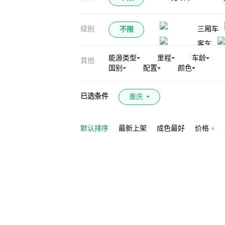
江南TT
众泰
级别
三厢车
不限
客车
能源类型
里程
车龄
其他
国别
配置
颜色
已选条件
重庆
默认排序
最新上架
成色最好
价格