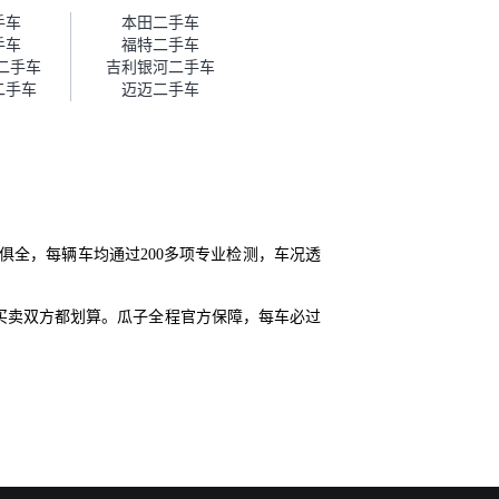
帮我谈价。自营车我讲过价，最
手车
本田二手车
后是通过花一块钱买优惠券的方
手车
福特二手车
式，便宜了800块钱成交。”
I二手车
吉利银河二手车
二手车
迈迈二手车
俱全，每辆车均通过200多项专业检测，车况透
买卖双方都划算。瓜子全程官方保障，每车必过