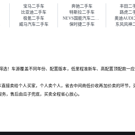
障。”
宝马二手车
奔驰二手车
丰田二
比亚迪二手车
特斯拉二手车
路虎二
极氪二手车
NEVS国能汽车二手车
奥迪AUD
车
威马汽车二手车
保时捷二手车
东风风神
值得选！车源覆盖不同年份、配置版本，低里程准新车、高配置顶配款一应
爱车直接卖给个人买家，个人卖个人，省去中间商低价收再加价卖的环节，
服务，售后由瓜子兜底，买卖全程省心放心。