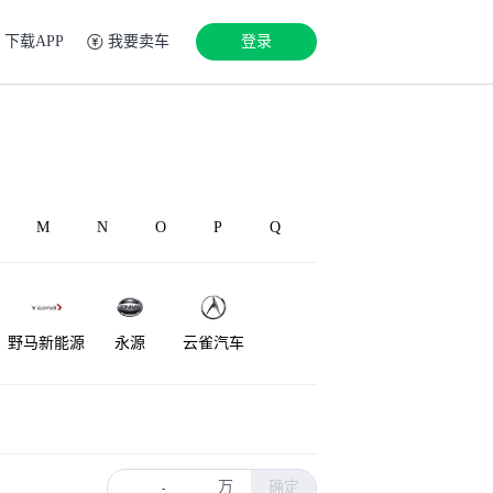
下载APP
我要卖车
登录
M
N
O
P
Q
野马新能源
永源
云雀汽车
万
确定
-