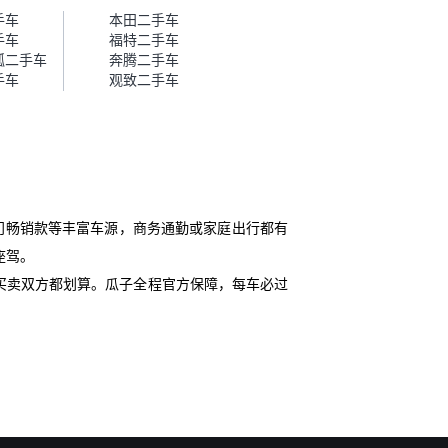
帮我谈价。自营车我讲过价，最
手车
本田二手车
后是通过花一块钱买优惠券的方
手车
福特二手车
式，便宜了800块钱成交。”
极狐二手车
奔腾二手车
手车
观致二手车
门畅销款等丰富车源，商务通勤或家庭出行都有
座驾。
买卖双方都划算。瓜子全程官方保障，每车必过