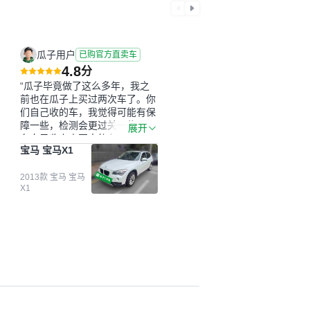
瓜子用户
已购官方直卖车
4.8
分
“瓜子毕竟做了这么多年，我之
前也在瓜子上买过两次车了。你
们自己收的车，我觉得可能有保
障一些，检测会更过关一些。平
展开
台自己收上来再卖的车，应该更
宝马 宝马X1
可靠。我买的是宝马X1，主要看
中它的价格和公里数比较合适。
另外，瓜子承诺无火烧、无事
2013款 宝马 宝马
X1
故、无泡水、无调表，在平台自
营上面买应该更有保障。二手车
肯定需要一个售后保障，这样更
安全、更放心，不像新车车况那
么好，剐蹭风险还是挺大的。售
后保障在我买车决策中的比重能
占到百分之七八十。个人车源的
话，需要我自己联系卖家，我试
着联系过但没人回我；而自营车
我点了议价，就有销售加我微信