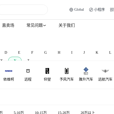
Global
小程序
直卖场
常见问题
关于我们
D
E
F
G
H
I
J
K
L
X
Y
Z
依维柯
远程
仰望
予风汽车
雅升汽车
远航汽车
裕路
银隆新能源
一汽凌河
5万
5-10万
10-15万
15-20万
20万以上