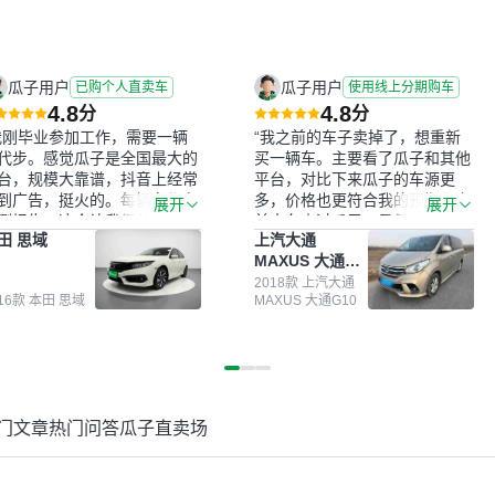
瓜子用户
瓜子用户
已购个人直卖车
使用线上分期购车
4.8
4.8
分
分
我刚毕业参加工作，需要一辆
“我之前的车子卖掉了，想重新
代步。感觉瓜子是全国最大的
买一辆车。主要看了瓜子和其他
台，规模大靠谱，抖音上经常
平台，对比下来瓜子的车源更
到广告，挺火的。每辆车都有
多，价格也更符合我的预期。之
展开
展开
测报告，这个让我很放心。去
前卖车来过瓜子，虽然价格没谈
田 思域
上汽大通
面买车全凭卖家一张嘴，不敢
成，但APP一直留着。瓜子毕竟
MAXUS 大通
。我买了本田思域，白色，过
是大平台，整体印象还好。我最
G10
次数少，公里数符合，虽然价
终买了一台上汽大通，18年的
2018款 上汽大通
016款 本田 思域
MAXUS 大通G10
比我心理预期略高一点，但瓜
车，公里数9万多，符合我的要
这么大的平台，车价贵点也正
求，颜色也是我喜欢的浅色。瓜
，毕竟有保障。其他平台上很
子能做线上分期，这一点很便
车没有第三方检测报告，不敢
捷，其他平台的分期需要到当地
。瓜子有检测有售后，多花点
办理，线上办不了，这是瓜子最
买个放心。从个人手里买车，
核心的额外价值。虽然我砍过一
门文章
热门问答
瓜子直卖场
格比车商那便宜，车况也有检
次价没成功，但不会影响对瓜子
报告，很透明。”
的信任。能接受瓜子比线下贵
1000-2000元，因为瓜子有质
保，车子出小毛病维修更有保