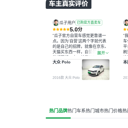
瓜子用户
已购官方直卖车
5.0
分
“瓜子官方自营车感觉更靠谱一
“
点。因为‘自营’这两个字就代表
车
的是自己的招牌，就像在京东、
平
天猫买东西一样，自营的东西可
刷
展开
能都要好一点。就是这种刻板印
检
大众 Polo
本
象吧。一开始买二手车的时候，
外
我确实有担心过事故车、泡水车
买
这些问题。瓜子的检测报告其实
户
2016款 大众 Polo
2
并不能完全打消顾虑，因为我也
格
听说过一些报告造假或者没检测
子
出来的情况。我拿到你们的信息
常
之后，自己又在线上去做了一些
多
报告查询（用了其他平台），同
买
时也找了朋友帮忙线下看车。结
钱
热门品牌
热门车系
热门城市
热门价格
热
果跟你们的报告是符合的，所以
价
这次车况没问题。购车流程挺快
测
的，我第一天看车，第二天你们
就约我到店，我第三天去提的