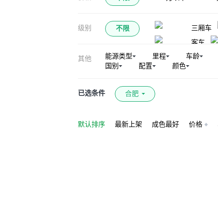
级别
三厢车
不限
客车
能源类型
里程
车龄
其他
国别
配置
颜色
已选条件
合肥
默认排序
最新上架
成色最好
价格