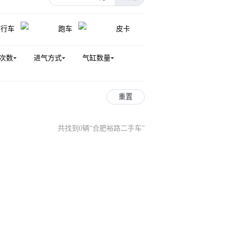
旅行车
跑车
皮卡
次数
进气方式
气缸数量
重置
共找到0辆
“
合肥裕路二手车
”