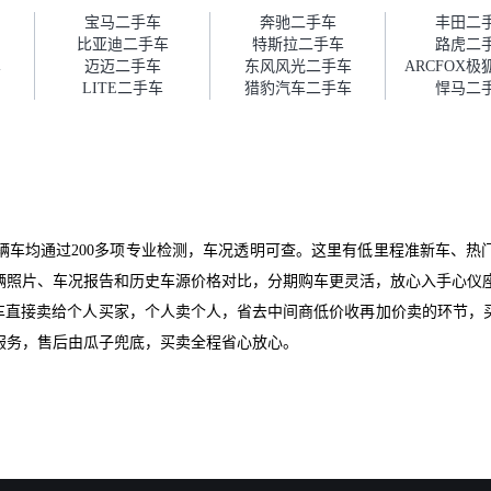
障。”
宝马二手车
奔驰二手车
丰田二
比亚迪二手车
特斯拉二手车
路虎二
车
迈迈二手车
东风风光二手车
ARCFOX
LITE二手车
猎豹汽车二手车
悍马二
辆车均通过200多项专业检测，车况透明可查。这里有低里程准新车、热
辆照片、车况报告和历史车源价格对比，分期购车更灵活，放心入手心仪
爱车直接卖给个人买家，个人卖个人，省去中间商低价收再加价卖的环节，
服务，售后由瓜子兜底，买卖全程省心放心。