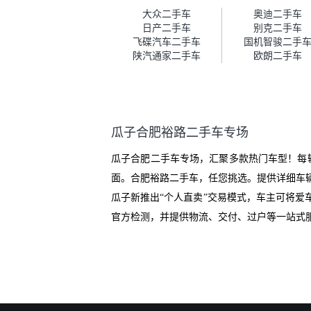
车。去之前我提前跟交接人员说
大众二手车
奥迪二手车
好，到了之后要当着我的面再做
日产二手车
别克二手车
一次复检，你们也安排了师傅，
飞碟汽车二手车
国机智骏二手
服务可以，速度很快。体验下来
陕汽通家二手车
欧朗二手车
自营车的感觉是要比个人车好一
点。个人车主观性比较强，价格
超出卖家的心理预期后，他可能
直接就下架不卖了。而自营车你
们有最大的让步权利，还会再跟
瓜子合肥裕路二手车专场
我协商，主动权在平台手里。”
瓜子合肥二手车专场，汇聚多款热门车型！每
面。合肥裕路二手车，任您挑选。提供详细车
瓜子新推出“个人直卖”交易模式，车主可将
官方检测，并提供物流、交付、过户等一站式