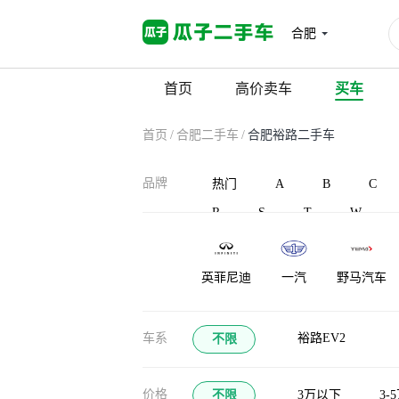
合肥
首页
高价卖车
买车
首页
/
合肥二手车
/
合肥裕路二手车
品牌
热门
A
B
C
R
S
T
W
英菲尼迪
一汽
野马汽车
御捷
宇通客车
云度
车系
裕路EV2
不限
价格
不限
3万以下
3-