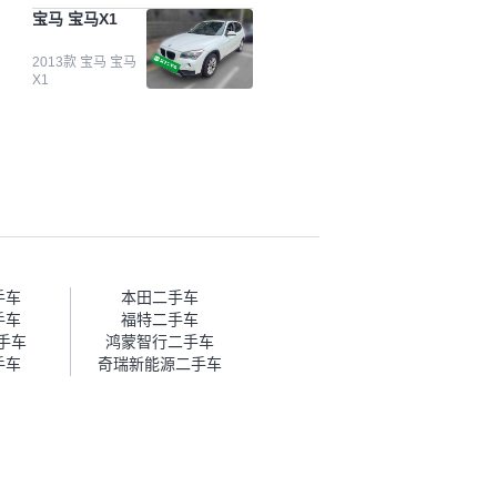
台自己收上来再卖的车，应该更
宝马 宝马X1
可靠。我买的是宝马X1，主要看
中它的价格和公里数比较合适。
另外，瓜子承诺无火烧、无事
2013款 宝马 宝马
X1
故、无泡水、无调表，在平台自
营上面买应该更有保障。二手车
肯定需要一个售后保障，这样更
安全、更放心，不像新车车况那
么好，剐蹭风险还是挺大的。售
后保障在我买车决策中的比重能
占到百分之七八十。个人车源的
话，需要我自己联系卖家，我试
着联系过但没人回我；而自营车
我点了议价，就有销售加我微信
帮我谈价。自营车我讲过价，最
手车
本田二手车
后是通过花一块钱买优惠券的方
手车
福特二手车
式，便宜了800块钱成交。”
二手车
鸿蒙智行二手车
手车
奇瑞新能源二手车