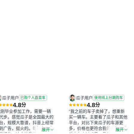
瓜子用户
瓜子用户
已购个人直卖车
使用线上分期购车
4.8
4.8
分
分
我刚毕业参加工作，需要一辆
“我之前的车子卖掉了，想重新
代步。感觉瓜子是全国最大的
买一辆车。主要看了瓜子和其他
台，规模大靠谱，抖音上经常
平台，对比下来瓜子的车源更
到广告，挺火的。每辆车都有
多，价格也更符合我的预期。之
展开
展开