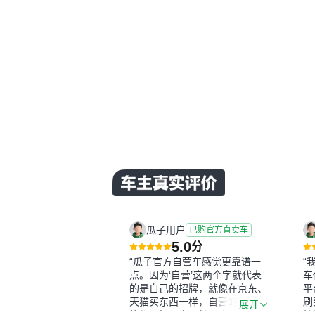
瓜子用户
已购官方直卖车
5.0
分
“瓜子官方自营车感觉更靠谱一
“
点。因为‘自营’这两个字就代表
车
的是自己的招牌，就像在京东、
平
天猫买东西一样，自营的东西可
刷
展开