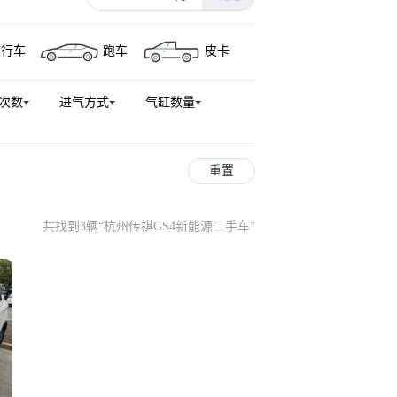
旅行车
跑车
皮卡
次数
进气方式
气缸数量
重置
共找到3辆
“
杭州传祺GS4新能源二手车
”