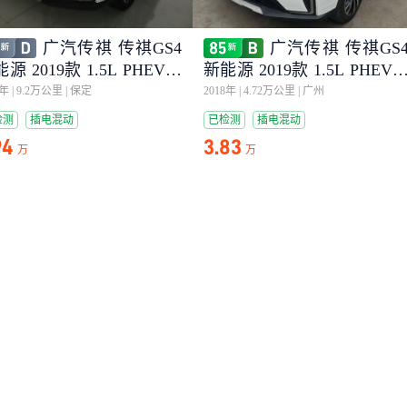
广汽传祺 传祺GS4
广汽传祺 传祺GS
源 2019款 1.5L PHEV智
新能源 2019款 1.5L PHEV
版
享版
9年
|
9.2万公里
|
保定
2018年
|
4.72万公里
|
广州
检测
插电混动
已检测
插电混动
94
3.83
万
万