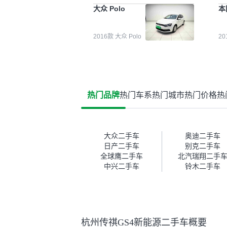
能都要好一点。就是这种刻板印
检
大众 Polo
本
象吧。一开始买二手车的时候，
外
我确实有担心过事故车、泡水车
买
这些问题。瓜子的检测报告其实
户
2016款 大众 Polo
2
并不能完全打消顾虑，因为我也
格
听说过一些报告造假或者没检测
子
出来的情况。我拿到你们的信息
常
之后，自己又在线上去做了一些
多
报告查询（用了其他平台），同
买
时也找了朋友帮忙线下看车。结
钱
热门品牌
热门车系
热门城市
热门价格
热
果跟你们的报告是符合的，所以
价
这次车况没问题。购车流程挺快
测
的，我第一天看车，第二天你们
就约我到店，我第三天去提的
车。去之前我提前跟交接人员说
大众二手车
奥迪二手车
好，到了之后要当着我的面再做
日产二手车
别克二手车
一次复检，你们也安排了师傅，
全球鹰二手车
北汽瑞翔二手
服务可以，速度很快。体验下来
中兴二手车
铃木二手车
自营车的感觉是要比个人车好一
点。个人车主观性比较强，价格
超出卖家的心理预期后，他可能
直接就下架不卖了。而自营车你
们有最大的让步权利，还会再跟
杭州传祺GS4新能源二手车概要
我协商，主动权在平台手里。”