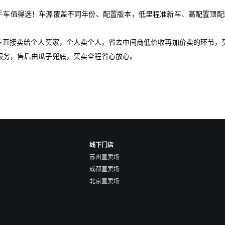
手车值得选！车源覆盖不同年份、配置版本，低里程准新车、高配置顶配
爱车直接卖给个人买家，个人卖个人，省去中间商低价收再加价卖的环节，
服务，售后由瓜子兜底，买卖全程省心放心。
线下门店
苏州直卖场
成都直卖场
北京直卖场