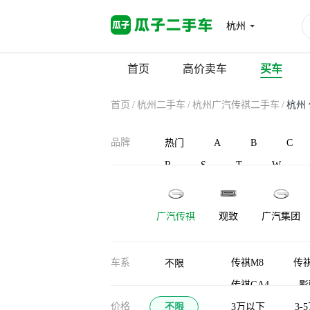
杭州
首页
高价卖车
买车
首页
/
杭州二手车
/
杭州广汽传祺二手车
/
杭州
品牌
热门
A
B
C
R
S
T
W
广汽传祺
观致
广汽集团
车系
传祺M8
传祺
不限
传祺GA4
影
价格
不限
传祺ES9
3万以下
3-
传