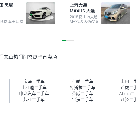
测报告，这个让我很放心。去
前卖车来过瓜子，虽然价格没谈
田 思域
上汽大通
面买车全凭卖家一张嘴，不敢
成，但APP一直留着。瓜子毕竟
MAXUS 大通
。我买了本田思域，白色，过
是大平台，整体印象还好。我最
G10
次数少，公里数符合，虽然价
终买了一台上汽大通，18年的
2018款 上汽大通
016款 本田 思域
MAXUS 大通G10
比我心理预期略高一点，但瓜
车，公里数9万多，符合我的要
这么大的平台，车价贵点也正
求，颜色也是我喜欢的浅色。瓜
，毕竟有保障。其他平台上很
子能做线上分期，这一点很便
车没有第三方检测报告，不敢
捷，其他平台的分期需要到当地
。瓜子有检测有售后，多花点
办理，线上办不了，这是瓜子最
买个放心。从个人手里买车，
核心的额外价值。虽然我砍过一
门文章
热门问答
瓜子直卖场
格比车商那便宜，车况也有检
次价没成功，但不会影响对瓜子
报告，很透明。”
的信任。能接受瓜子比线下贵
1000-2000元，因为瓜子有质
保，车子出小毛病维修更有保
障。”
宝马二手车
奔驰二手车
丰田二
比亚迪二手车
特斯拉二手车
路虎二
车
申龙汽车二手车
荣威二手车
Alpina
起亚二手车
宝沃二手车
江铃二