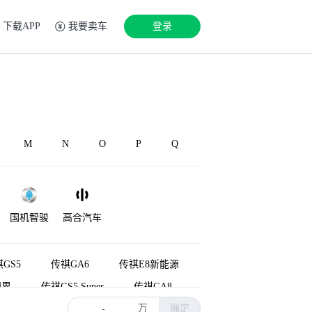
下载APP
我要卖车
登录
M
N
O
P
Q
国机智骏
高合汽车
GS5
传祺GA6
传祺E8新能源
视界
传祺GS5 Super
传祺GA8
万
确定
传祺向往S9
传祺GS4 COUPE
-