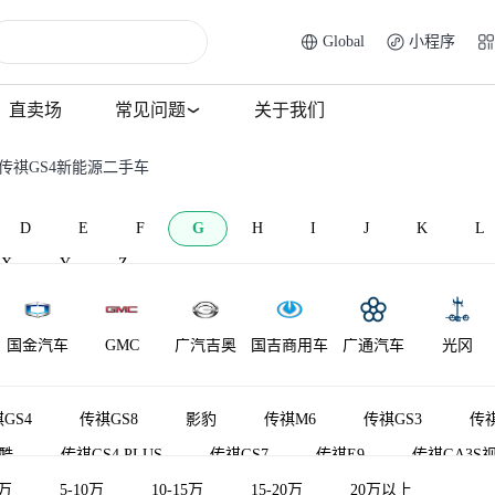
Global
小程序
直卖场
常见问题
关于我们
 传祺GS4新能源二手车
D
E
F
G
H
I
J
K
L
X
Y
Z
国金汽车
GMC
广汽吉奥
国吉商用车
广通汽车
光冈
GS4
传祺GS8
影豹
传祺M6
传祺GS3
传祺
酷
传祺GS4 PLUS
传祺GS7
传祺E9
传祺GA3S
5万
祺GS4新能源
5-10万
传祺向往M8
10-15万
15-20万
传祺向往S7
20万以上
传祺GA3