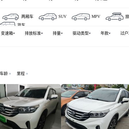
GA5新能源
传祺GA5
传祺M7
两厢车
SUV
MPV
货车
变速箱
排放标准
排量
驱动类型
年款
过户
车龄
里程