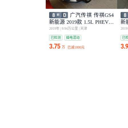
广汽传祺 传祺GS4
新能源 2019款 1.5L PHEV智
新能
享版
享
2019年
|
9.94万公里
|
天津
201
已检测
插电混动
已
3.75
3.
万
已减
1000元