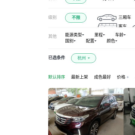
传祺E8
传祺
级别
三厢车
不限
客车
能源类型
里程
车龄
其他
国别
配置
颜色
已选条件
杭州
默认排序
最新上架
成色最好
价格