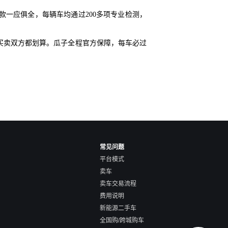
款一应俱全，每辆车均通过200多项专业检测，
买卖双方都划算。瓜子全程官方保障，每车必过
常见问题
平台模式
卖车
卖车交易流程
费用说明
新能源二手车
全国购/跨城购车