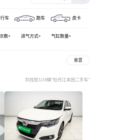
猎光e:NS2
英仕派新能源
旅行车
跑车
皮卡
思迪
本田e
奥德赛(进口)
次数
进气方式
气缸数量
重置
共找到3218辆
“
牡丹江本田二手车
”