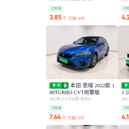
已检测
已
3.85
4.
万
已减
1.44万
本田 思域 2022款 1
80TURBO CVT尚擎版
1.
2022年
|
3.13万公里
|
牡丹江
202
已检测
已
7.64
4.
万
已减
2.32万