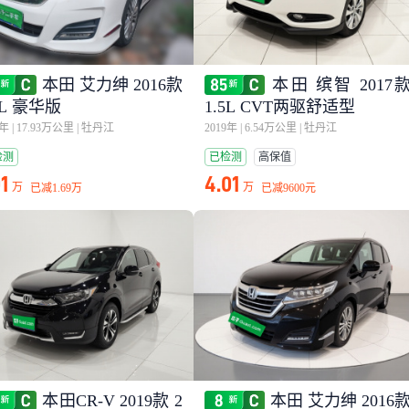
本田 艾力绅 2016款
本田 缤智 2017
4L 豪华版
1.5L CVT两驱舒适型
7年
|
17.93万公里
|
牡丹江
2019年
|
6.54万公里
|
牡丹江
检测
已检测
高保值
01
4.01
万
万
已减
1.69万
已减
9600元
本田CR-V 2019款 2
本田 艾力绅 2016