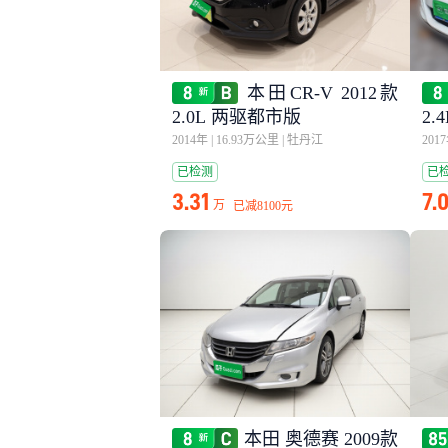
本田CR-V 2012款
2.0L 两驱都市版
2.
2014年
|
16.93万公里
|
牡丹江
201
已检测
已
3.31
7.
万
已减
8100元
本田 奥德赛 2009款