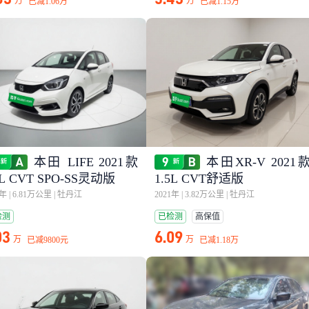
万
万
已减
1.06万
已减
1.15万
本田 LIFE 2021款
本田XR-V 2021
5L CVT SPO-SS灵动版
1.5L CVT舒适版
2年
|
6.81万公里
|
牡丹江
2021年
|
3.82万公里
|
牡丹江
检测
已检测
高保值
03
6.09
万
万
已减
9800元
已减
1.18万