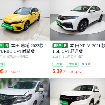
本田 思域 2022款 1
本田XR-V 2021
TURBO CVT尚擎版
1.5L CVT舒适版
2年
|
5.48万公里
|
牡丹江
2021年
|
11.2万公里
|
临沂
检测
已检测
车主急售
高保值
05
5.39
万
万
已减
2.17万
已减
1.45万