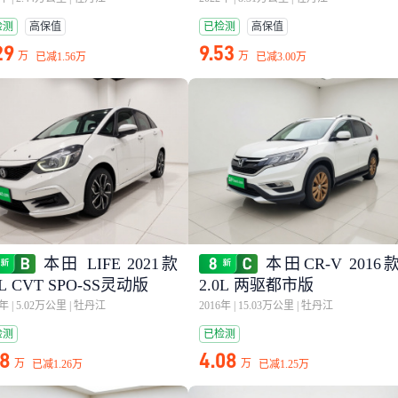
检测
高保值
已检测
高保值
29
9.53
万
万
已减
1.56万
已减
3.00万
本田 LIFE 2021款
本田CR-V 2016
5L CVT SPO-SS灵动版
2.0L 两驱都市版
1年
|
5.02万公里
|
牡丹江
2016年
|
15.03万公里
|
牡丹江
检测
已检测
18
4.08
万
万
已减
1.26万
已减
1.25万