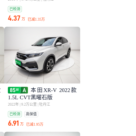
已检测
4.37
万
已减
1.35万
款
本田XR-V 2022款
1.5L CVT黑曜石版
2022年
|
9.2万公里
|
牡丹江
已检测
高保值
6.91
万
已减
1.95万