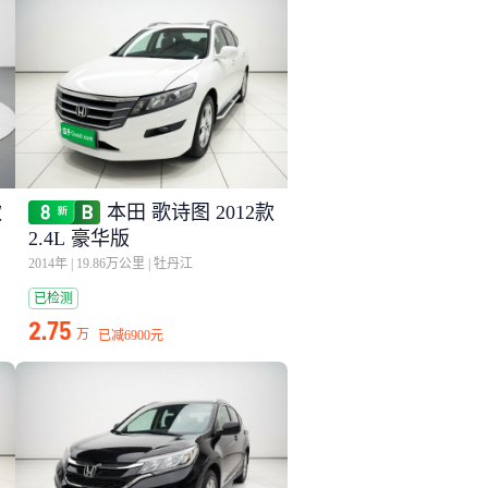
款
本田 歌诗图 2012款
2.4L 豪华版
2014年
|
19.86万公里
|
牡丹江
已检测
2.75
万
已减
6900元