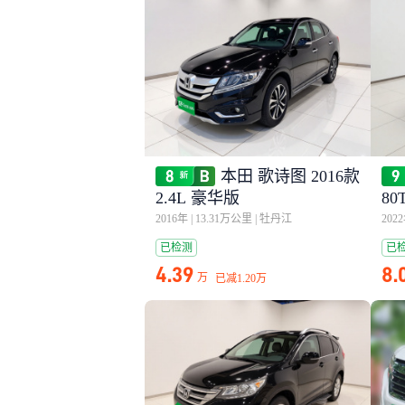
本田 歌诗图 2016款
2.4L 豪华版
80
2016年
|
13.31万公里
|
牡丹江
202
已检测
已
4.39
8.
万
已减
1.20万