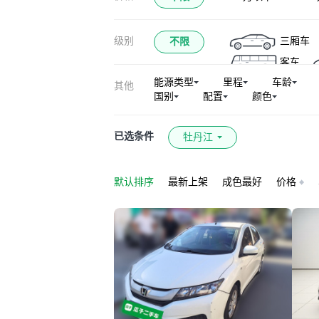
本田e:NS1
e
级别
三厢车
不限
思域(进口)
客车
能源类型
里程
车龄
其他
国别
配置
颜色
已选条件
牡丹江
默认排序
最新上架
成色最好
价格