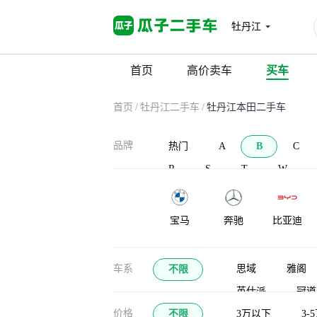
牡丹江
首页
高价卖车
买车
首页
/
牡丹江二手车
/
牡丹江本田二手车
品牌
热门
A
B
C
R
S
T
W
宝马
奔驰
比亚迪
宝沃
北汽新能源
北汽威旺
车系
思域
雅阁
不限
英仕派
冠道
布加迪
北汽道达
比克汽车
价格
不限
歌诗图
3万以下
哥瑞
3-