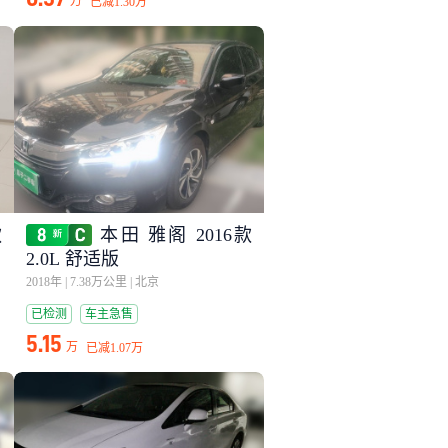
万
已减
1.30万
款
本田 雅阁 2016款
2.0L 舒适版
2018年
|
7.38万公里
|
北京
已检测
车主急售
5.15
万
已减
1.07万