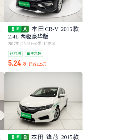
款
本田CR-V 2015款
2.4L 两驱豪华版
2017年
|
15.64万公里
|
哈尔滨
已检测
车主急售
5.24
万
已减
1.25万
款
本田 锋范 2015款