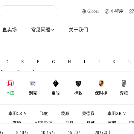
Global
小程序
直卖场
常见问题
关于我们
D
E
F
G
H
I
J
K
L
X
Y
Z
本田
别克
宝骏
标致
保时捷
奔腾
BAW北汽制
北汽昌河
比速汽车
北汽瑞翔
宾利
百智新能
本田CR-V
飞度
凌派
奥德赛
本田XR-V
造
杰德
本田UR-V
型格
锋范
享域
思
5万
本田CR-V新能源
5-10万
10-15万
皓影新能源
15-20万
竞瑞
20万以上
ZR-V 致在