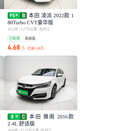
1
本田 凌派 2022款 1
80Turbo CVT豪华版
2023年
|
3.27万公里
|
牡丹江
已检测
高保值
4.68
万
已减
1.89万
2
本田 雅阁 2016款
2.4L 舒适版
2016年
|
17.27万公里
|
牡丹江