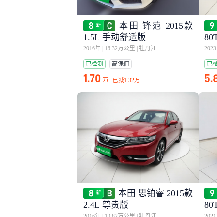
本田 锋范 2015款
1.5L 手动舒适版
80
2016年
|
16.32万公里
|
牡丹江
202
已检测
高保值
已
1.70
5.
万
已减
1.32万
本田 思铂睿 2015款
2.4L 尊贵版
80
2016年
|
10.82万公里
|
牡丹江
202