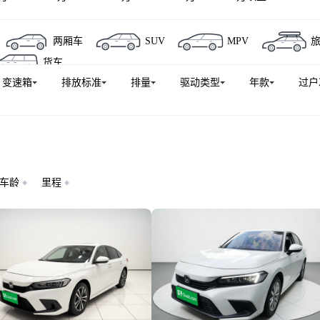
:NP1 极湃1
本田HR-V
东风本田S7
e:NP2 极湃2
两厢车
SUV
MPV
本田CR-Z
INSIGHT
飞度(进口)
里程
时韵
货车
变速箱
排放标准
排量
驱动类型
年款
过户
车龄
里程