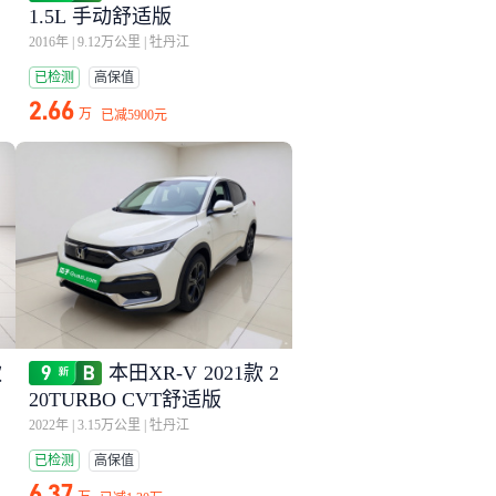
1.5L 手动舒适版
2016年
|
9.12万公里
|
牡丹江
已检测
高保值
2.66
万
已减
5900元
款
本田XR-V 2021款 2
20TURBO CVT舒适版
2022年
|
3.15万公里
|
牡丹江
已检测
高保值
6.37