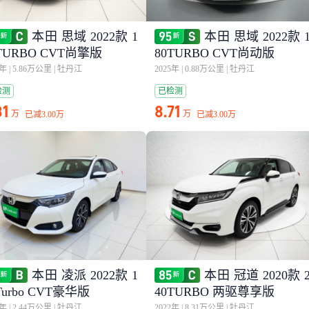
本田 思域 2022款 1
本田 思域 2022款 
TURBO CVT尚擎版
80TURBO CVT尚动版
3年
|
5.86万公里
|
牡丹江
2025年
|
0.88万公里
|
牡丹江
检测
已检测
81
8.71
万
万
已减
3.00万
已减
3.00万
本田 凌派 2022款 1
本田 冠道 2020款 
Turbo CVT豪华版
40TURBO 两驱尊享版
1年
|
2.44万公里
|
牡丹江
2022年
|
8.31万公里
|
牡丹江