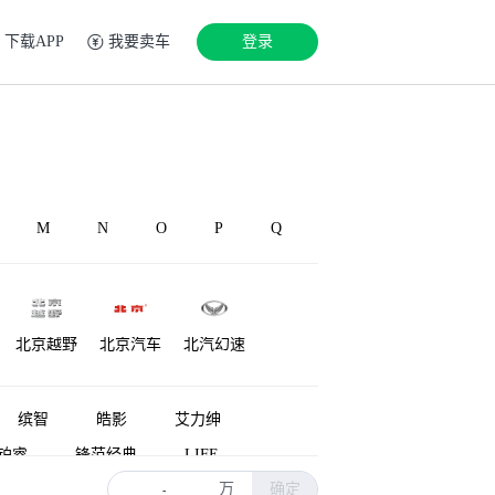
下载APP
我要卖车
登录
M
N
O
P
Q
北京越野
北京汽车
北汽幻速
源
铂驰
博速
北汽雷驰
缤智
皓影
艾力绅
铂睿
锋范经典
LIFE
万
确定
广汽本田P7
雅阁新能源
-