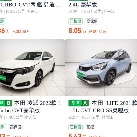
0TURBO CVT两驱舒适版
2.4L 豪华版
I
9年
|
10.54万公里
|
牡丹江
2019年
|
18.22万公里
|
牡丹江
检测
已检测
高保值
86
8.05
万
万
已减
1.36万
已减
1.82万
本田 凌派 2022款 1
本田 LIFE 2021
Turbo CVT豪华版
1.5L CVT CRO-SS灵趣版
2年
|
7.79万公里
|
牡丹江
2021年
|
6.85万公里
|
牡丹江
检测
高保值
已检测
顶配
83
5.43