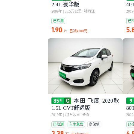
2.4L 豪华版
4
国V
2009年
|
35.5万公里
|
牡丹江
201
已检测
已
1.90
5.
万
已减
4500元
本田 飞度 2020款
1.5L CVT舒适版
80
2019年
|
4.5万公里
|
长春
202
已检测
车主急售
高保值
已
3.38
4.