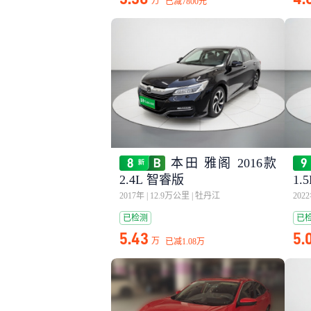
万
已减
7800元
本田 雅阁 2016款
2.4L 智睿版
1.
2017年
|
12.9万公里
|
牡丹江
202
已检测
已
5.43
5.
万
已减
1.08万