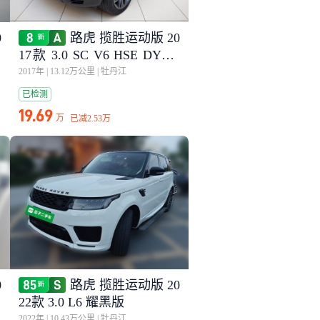
0
路虎 揽胜运动版 20
A
17款 3.0 SC V6 HSE DYNA
MIC
2017年
|
13.12万公里
|
牡丹江
已检测
19.69
万
已减
2.53万
0
路虎 揽胜运动版 20
22款 3.0 L6 耀黑版
2022年
|
10.43万公里
|
牡丹江