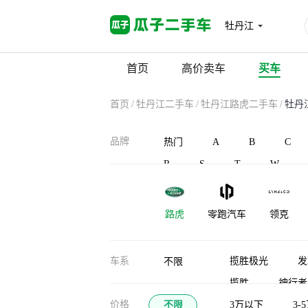
牡丹江
首页
高价卖车
买车
首页
/
牡丹江二手车
/
牡丹江路虎二手车
/
牡丹
品牌
热门
A
B
C
R
S
T
W
路虎
零跑汽车
领克
凌宝汽车
蓝电
灵悉
车系
揽胜极光
发
不限
揽胜
神行者
龙程汽车
珑致
劳斯莱斯
价格
不限
揽胜行政（平行进
3万以下
3-