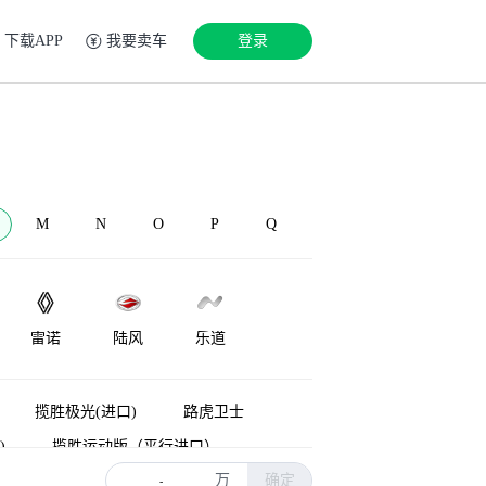
下载APP
我要卖车
登录
M
N
O
P
Q
雷诺
陆风
乐道
LEVC
兰博基尼
Lorinser
揽胜极光(进口)
路虎卫士
)
揽胜运动版（平行进口）
万
确定
能源
揽胜新能源
神行者
-