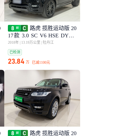
0
路虎 揽胜运动版 20
A
17款 3.0 SC V6 HSE DYNA
MIC
2018年
|
13.19万公里
|
牡丹江
已检测
23.84
万
已减
1100元
0
路虎 揽胜运动版 20