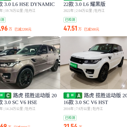
款 3.0 L6 HSE DYNAMIC
22款 3.0 L6 耀黑版
0年
|
19.76万公里
|
牡丹江
2022年
|
2.04万公里
|
牡丹江
检测
已检测
.96
47.51
万
万
已减
2200元
已减
500元
路虎 揽胜运动版 20
路虎 揽胜运动版 2
款 3.0 SC V6 HSE
16款 3.0 SC V6 HST
7年
|
14.24万公里
|
牡丹江
2016年
|
7.9万公里
|
牡丹江
已检测
.69
21.54