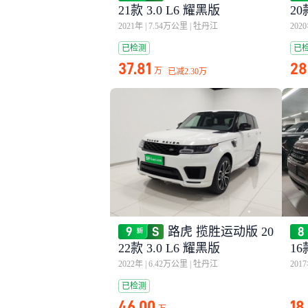
21款 3.0 L6 耀黑版
20
2021年
|
7.54万公里
|
牡丹江
202
已检测
已
37.81
28
万
已减
2.30万
路虎 揽胜运动版 20
22款 3.0 L6 耀黑版
16
2022年
|
6.42万公里
|
牡丹江
201
已检测
46.00
18