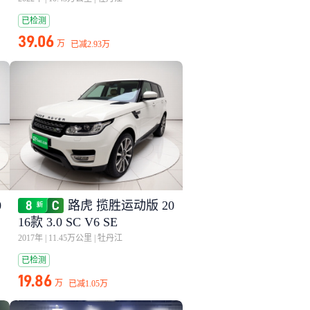
已检测
39.06
万
已减
2.93万
0
路虎 揽胜运动版 20
16款 3.0 SC V6 SE
2017年
|
11.45万公里
|
牡丹江
已检测
19.86
万
已减
1.05万