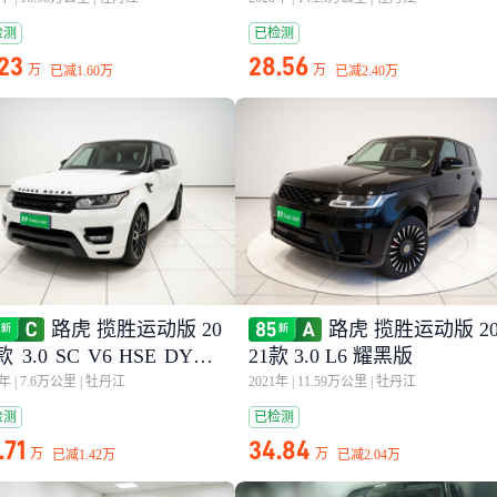
检测
已检测
.23
28.56
万
万
已减
1.60万
已减
2.40万
路虎 揽胜运动版 20
路虎 揽胜运动版 2
款 3.0 SC V6 HSE DYNA
21款 3.0 L6 耀黑版
C
8年
|
7.6万公里
|
牡丹江
2021年
|
11.59万公里
|
牡丹江
检测
已检测
.71
34.84
万
万
已减
1.42万
已减
2.04万