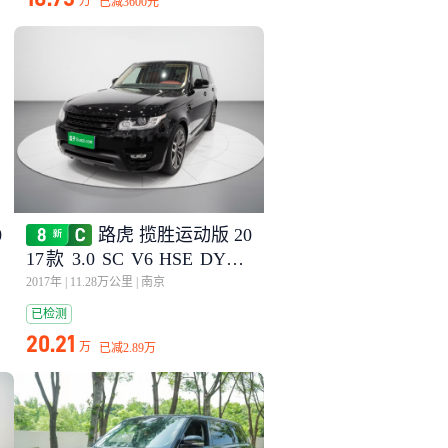
万
已减
3600元
0
路虎 揽胜运动版 20
A
17款 3.0 SC V6 HSE DYNA
MIC
2017年
|
11.28万公里
|
南京
已检测
20.21
万
已减
2.89万