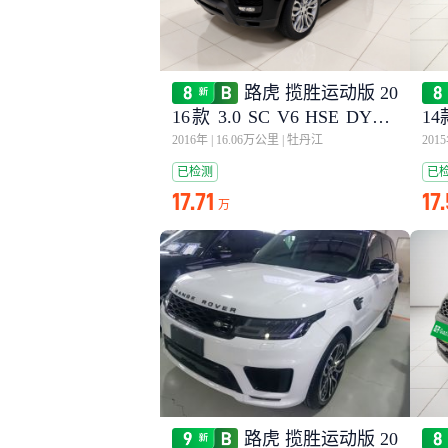
路虎 揽胜运动版 20
16款 3.0 SC V6 HSE DYNA
14
MIC
2016年
|
16.06万公里
|
牡丹江
201
已检测
已
17.71
17
万
路虎 揽胜运动版 20