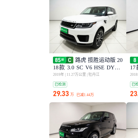
路虎 揽胜运动版 20
18款 3.0 SC V6 HSE DYNA
17
MIC
MI
2019年
|
11.27万公里
|
牡丹江
201
已检测
已
29.33
23
万
已减
1.44万