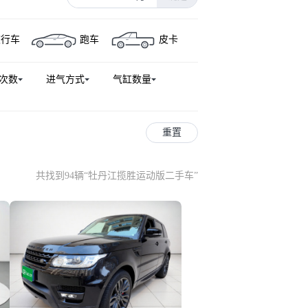
旅行车
跑车
皮卡
次数
进气方式
气缸数量
重置
共找到94辆
“
牡丹江揽胜运动版二手车
”