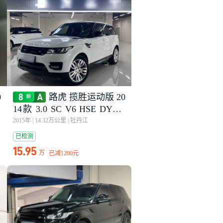
0
路虎 揽胜运动版 20
14款 3.0 SC V6 HSE DYNA
MIC
2015年
|
14.32万公里
|
牡丹江
已检测
15.95
万
已减
1200元