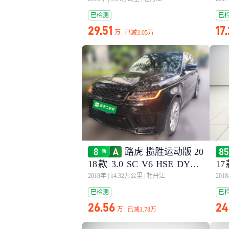
已检测
已
29.51
17
万
已减
3.05万
路虎 揽胜运动版 20
18款 3.0 SC V6 HSE DYNA
17
MIC
MI
2018年
|
14.32万公里
|
牡丹江
201
已检测
已
26.56
24
万
已减
1.78万