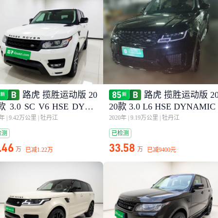
路虎 揽胜运动版 20
路虎 揽胜运动版 2
款 3.0 SC V6 HSE DYNA
20款 3.0 L6 HSE DYNAMIC
C
8年
|
9.42万公里
|
牡丹江
2020年
|
9.19万公里
|
牡丹江
检测
已检测
.46
33.58
万
万
已减
1.22万
已减
9400元