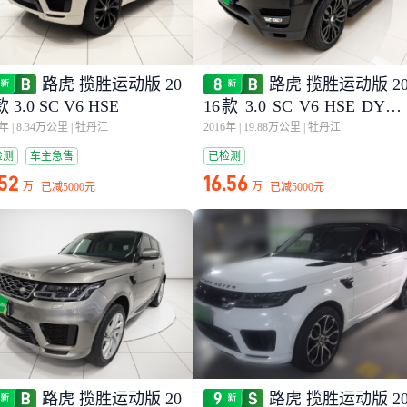
路虎 揽胜运动版 20
路虎 揽胜运动版 2
款 3.0 SC V6 HSE
16款 3.0 SC V6 HSE DYN
MIC
5年
|
8.34万公里
|
牡丹江
2016年
|
19.88万公里
|
牡丹江
检测
车主急售
已检测
.52
16.56
万
万
已减
5000元
已减
5000元
路虎 揽胜运动版 20
路虎 揽胜运动版 2