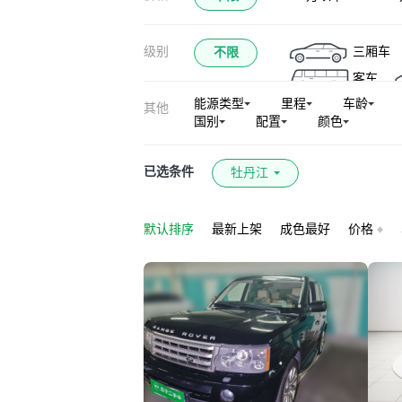
卫士（平行进口）
级别
三厢车
不限
客车
能源类型
里程
车龄
其他
国别
配置
颜色
已选条件
牡丹江
默认排序
最新上架
成色最好
价格