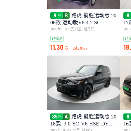
路虎 揽胜运动版 20
06款 运动版V8 4.2 SC
17
2008年
|
18.91万公里
|
牡丹江
201
已检测
已
11.30
18
万
已减
3.05万
路虎 揽胜运动版 20
18款 3.0 SC V6 HSE DYNA
16
MIC
MI
2019年
|
9.84万公里
|
牡丹江
201