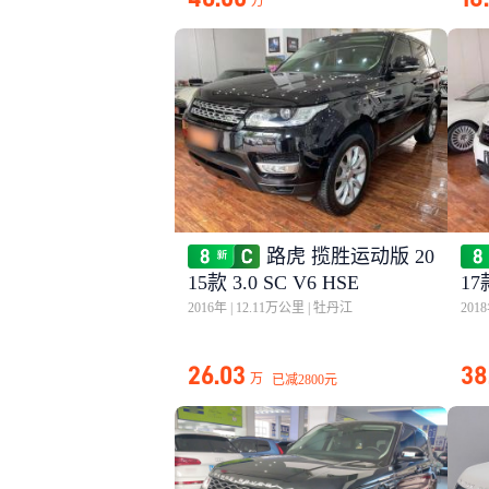
万
路虎 揽胜运动版 20
15款 3.0 SC V6 HSE
17
2016年
|
12.11万公里
|
牡丹江
201
26.03
38
万
已减
2800元