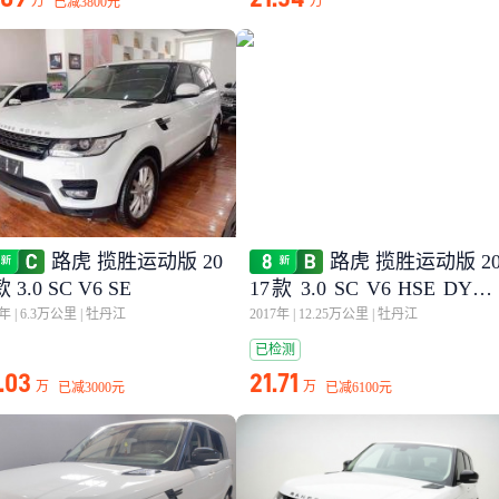
万
万
已减
3800元
路虎 揽胜运动版 20
路虎 揽胜运动版 2
款 3.0 SC V6 SE
17款 3.0 SC V6 HSE DYN
MIC
8年
|
6.3万公里
|
牡丹江
2017年
|
12.25万公里
|
牡丹江
已检测
.03
21.71
万
万
已减
3000元
已减
6100元