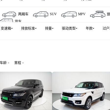
两厢车
SUV
MPV
货车
变速箱
排放标准
排量
驱动类型
年款
过户
车龄
里程