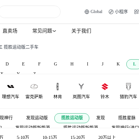
Global
小程序
直卖场
常见问题
关于我们
江 揽胜运动版二手车
D
E
F
G
H
I
J
K
L
X
Y
Z
理想汽车
雷克萨斯
林肯
岚图汽车
铃木
猎豹汽车
莲花跑车
菱势汽车
理念
雷达汽车
莲花汽车
力帆汽车
现神行
发现运动版
揽胜运动版
发现
揽胜星脉
2
发现运动版新能源
揽胜运动版新能源
发现神行(进口
LOCAL
陆地方舟
LITE
领途汽车
雷丁
口）
5万
5-10万
揽胜极光新能源
10-15万
发现（平行进口）
15-20万
20万以上
路虎卫士新
MOTORS