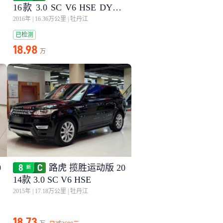
16款 3.0 SC V6 HSE DYNA
MIC
2016年
|
16.36万公里
|
牡丹江
已检测
18.98
万
0
路虎 揽胜运动版 20
14款 3.0 SC V6 HSE
2015年
|
17.18万公里
|
牡丹江
18.73