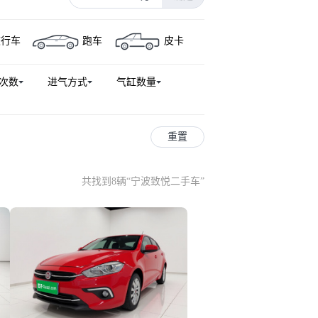
旅行车
跑车
皮卡
次数
进气方式
气缸数量
重置
共找到8辆
“
宁波致悦二手车
”