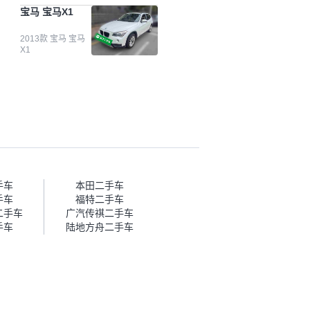
台自己收上来再卖的车，应该更
宝马 宝马X1
可靠。我买的是宝马X1，主要看
中它的价格和公里数比较合适。
另外，瓜子承诺无火烧、无事
2013款 宝马 宝马
X1
故、无泡水、无调表，在平台自
营上面买应该更有保障。二手车
肯定需要一个售后保障，这样更
安全、更放心，不像新车车况那
么好，剐蹭风险还是挺大的。售
后保障在我买车决策中的比重能
占到百分之七八十。个人车源的
话，需要我自己联系卖家，我试
着联系过但没人回我；而自营车
我点了议价，就有销售加我微信
帮我谈价。自营车我讲过价，最
手车
本田二手车
后是通过花一块钱买优惠券的方
手车
福特二手车
式，便宜了800块钱成交。”
Y二手车
广汽传祺二手车
手车
陆地方舟二手车