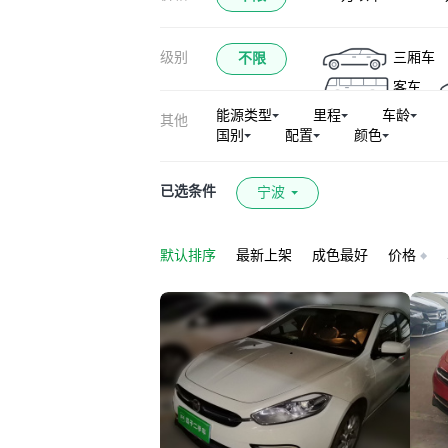
级别
三厢车
不限
客车
能源类型
里程
车龄
其他
国别
配置
颜色
已选条件
宁波
默认排序
最新上架
成色最好
价格