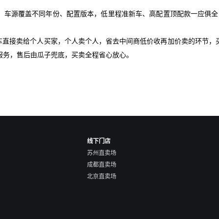
！车源覆盖不同年份、配置版本，低里程准新车、高配置顶配款一应俱全，
爱车直接卖给个人买家，个人卖个人，省去中间商低价收再加价卖的环节，
服务，售后由瓜子兜底，买卖全程省心放心。
线下门店
苏州直卖场
成都直卖场
北京直卖场