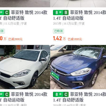
菲亚特 致悦 2014款
菲亚特 致悦 2014
4T 自动舒适版
1.4T 自动运动版
5年
|
11.12万公里
|
宁波
2015年
|
16.1万公里
|
宁波
检测
已检测
30
1.42
万
万
已减
2800元
已减
1800元
菲亚特 致悦 2014款
菲亚特 致悦 2014
4T 自动运动版
1.4T 自动舒适版
6年
|
11.99万公里
|
衡阳
2016年
|
15.44万公里
|
重庆