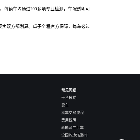
每辆车均通过200多项专业检测，车况透明可
买卖双方都划算。瓜子全程官方保障，每车必过
常见问题
平台模式
卖车
卖车交易流程
费用说明
新能源二手车
全国购/跨城购车