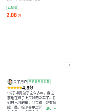
已检测
2.08
万
瓜子用户
已购官方直卖车
4.8
分
“瓜子毕竟做了这么多年，我之
前也在瓜子上买过两次车了。你
们自己收的车，我觉得可能有保
障一些，检测会更过关一些。平
展开