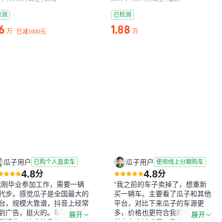
检测
已检测
76
1.88
万
万
已减
1000元
瓜子用户
瓜子用户
已购个人直卖车
使用线上分期购车
4.8
4.8
分
分
我刚毕业参加工作，需要一辆
“我之前的车子卖掉了，想重新
代步。感觉瓜子是全国最大的
买一辆车。主要看了瓜子和其他
台，规模大靠谱，抖音上经常
平台，对比下来瓜子的车源更
到广告，挺火的。每辆车都有
多，价格也更符合我的预期。之
展开
展开