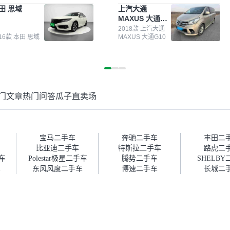
测报告，这个让我很放心。去
前卖车来过瓜子，虽然价格没谈
田 思域
上汽大通
面买车全凭卖家一张嘴，不敢
成，但APP一直留着。瓜子毕竟
MAXUS 大通
。我买了本田思域，白色，过
是大平台，整体印象还好。我最
G10
次数少，公里数符合，虽然价
终买了一台上汽大通，18年的
2018款 上汽大通
016款 本田 思域
MAXUS 大通G10
比我心理预期略高一点，但瓜
车，公里数9万多，符合我的要
这么大的平台，车价贵点也正
求，颜色也是我喜欢的浅色。瓜
，毕竟有保障。其他平台上很
子能做线上分期，这一点很便
车没有第三方检测报告，不敢
捷，其他平台的分期需要到当地
。瓜子有检测有售后，多花点
办理，线上办不了，这是瓜子最
买个放心。从个人手里买车，
核心的额外价值。虽然我砍过一
门文章
热门问答
瓜子直卖场
格比车商那便宜，车况也有检
次价没成功，但不会影响对瓜子
报告，很透明。”
的信任。能接受瓜子比线下贵
1000-2000元，因为瓜子有质
保，车子出小毛病维修更有保
障。”
宝马二手车
奔驰二手车
丰田二
比亚迪二手车
特斯拉二手车
路虎二
车
Polestar极星二手车
腾势二手车
SHELB
车
东风风度二手车
博速二手车
长城二