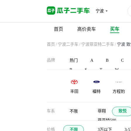
宁波
首页
高价卖车
买车
首页
/
宁波二手车
/
宁波菲亚特二手车
/
宁波 
品牌
热门
A
B
C
R
S
T
W
丰田
福特
方程豹
车系
菲翔
致悦
不限
菲亚特500
价格
不限
3万以下
3-