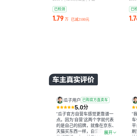
已检测
已
1.79
1.
万
已减
2100元
瓜子用户
已购官方直卖车
5.0
分
“瓜子官方自营车感觉更靠谱一
“
点。因为‘自营’这两个字就代表
车
的是自己的招牌，就像在京东、
平
天猫买东西一样，自营的东西可
刷
展开