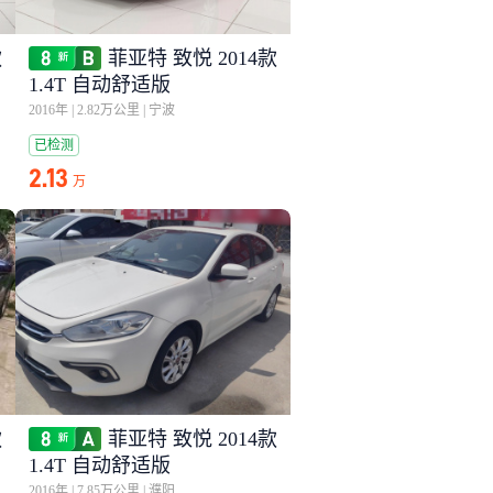
款
菲亚特 致悦 2014款
1.4T 自动舒适版
2016年
|
2.82万公里
|
宁波
已检测
2.13
万
款
菲亚特 致悦 2014款
1.4T 自动舒适版
2016年
|
7.85万公里
|
濮阳