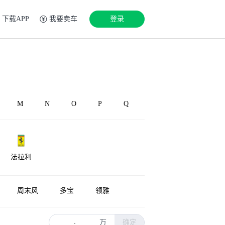
下载APP
我要卖车
登录
M
N
O
P
Q
法拉利
周末风
多宝
领雅
万
确定
-