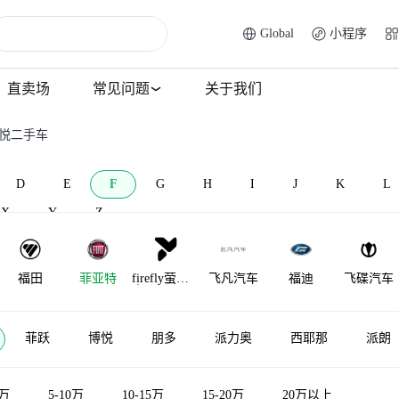
Global
小程序
直卖场
常见问题
关于我们
致悦二手车
D
E
F
G
H
I
J
K
L
X
Y
Z
福田
菲亚特
firefly萤火
飞凡汽车
福迪
飞碟汽车
虫
菲跃
博悦
朋多
派力奥
西耶那
派朗
5万
5-10万
10-15万
15-20万
20万以上