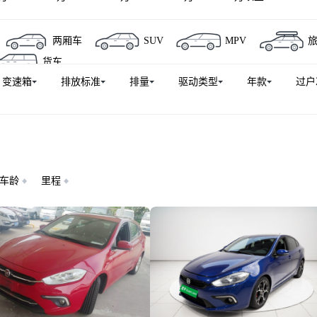
两厢车
SUV
MPV
货车
变速箱
排放标准
排量
驱动类型
年款
过户
车龄
里程