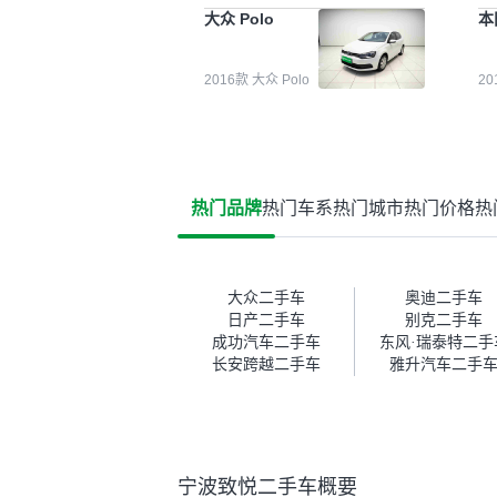
能都要好一点。就是这种刻板印
检
大众 Polo
本
象吧。一开始买二手车的时候，
外
我确实有担心过事故车、泡水车
买
这些问题。瓜子的检测报告其实
户
2016款 大众 Polo
2
并不能完全打消顾虑，因为我也
格
听说过一些报告造假或者没检测
子
出来的情况。我拿到你们的信息
常
之后，自己又在线上去做了一些
多
报告查询（用了其他平台），同
买
时也找了朋友帮忙线下看车。结
钱
热门品牌
热门车系
热门城市
热门价格
热
果跟你们的报告是符合的，所以
价
这次车况没问题。购车流程挺快
测
的，我第一天看车，第二天你们
就约我到店，我第三天去提的
车。去之前我提前跟交接人员说
大众二手车
奥迪二手车
好，到了之后要当着我的面再做
日产二手车
别克二手车
一次复检，你们也安排了师傅，
成功汽车二手车
东风·瑞泰特二手
服务可以，速度很快。体验下来
长安跨越二手车
雅升汽车二手
自营车的感觉是要比个人车好一
点。个人车主观性比较强，价格
超出卖家的心理预期后，他可能
直接就下架不卖了。而自营车你
们有最大的让步权利，还会再跟
宁波致悦二手车概要
我协商，主动权在平台手里。”