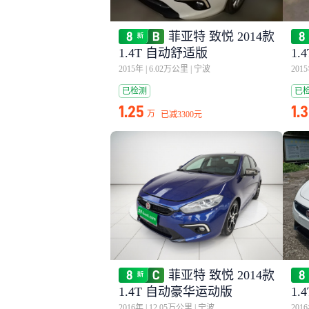
菲亚特 致悦 2014款
1.4T 自动舒适版
1.
2015年
|
6.02万公里
|
宁波
201
已检测
已
1.25
1.
万
已减
3300元
菲亚特 致悦 2014款
1.4T 自动豪华运动版
1.
2016年
|
12.05万公里
|
宁波
201