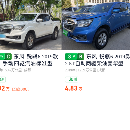
东风 锐骐6 2019款
东风 锐骐6 2019
.4L手动四驱汽油标准型国
2.5T自动两驱柴油豪华型Z
 2TZD
25T5
9年
|
5.42万公里
|
成都
2019年
|
12.21万公里
|
成都
检测
已检测
82
4.83
万
万
已减
1000元