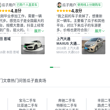
瓜子用户
瓜子用户
已购个人直卖车
使用线上分期购车
4.8
4.8
分
分
我刚毕业参加工作，需要一辆
“我之前的车子卖掉了，想重新
代步。感觉瓜子是全国最大的
买一辆车。主要看了瓜子和其他
台，规模大靠谱，抖音上经常
平台，对比下来瓜子的车源更
到广告，挺火的。每辆车都有
多，价格也更符合我的预期。之
展开
展开
测报告，这个让我很放心。去
前卖车来过瓜子，虽然价格没谈
田 思域
上汽大通
面买车全凭卖家一张嘴，不敢
成，但APP一直留着。瓜子毕竟
MAXUS 大通
。我买了本田思域，白色，过
是大平台，整体印象还好。我最
G10
次数少，公里数符合，虽然价
终买了一台上汽大通，18年的
2018款 上汽大通
016款 本田 思域
MAXUS 大通G10
比我心理预期略高一点，但瓜
车，公里数9万多，符合我的要
这么大的平台，车价贵点也正
求，颜色也是我喜欢的浅色。瓜
，毕竟有保障。其他平台上很
子能做线上分期，这一点很便
车没有第三方检测报告，不敢
捷，其他平台的分期需要到当地
。瓜子有检测有售后，多花点
办理，线上办不了，这是瓜子最
买个放心。从个人手里买车，
核心的额外价值。虽然我砍过一
门文章
热门问答
瓜子直卖场
格比车商那便宜，车况也有检
次价没成功，但不会影响对瓜子
报告，很透明。”
的信任。能接受瓜子比线下贵
1000-2000元，因为瓜子有质
保，车子出小毛病维修更有保
障。”
宝马二手车
奔驰二手车
丰田二
比亚迪二手车
特斯拉二手车
路虎二