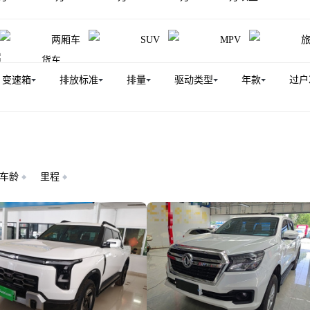
俊风E17
锐骐新能源
锐骐7新能源
御风P16
两厢车
SUV
MPV
货车
变速箱
排放标准
排量
驱动类型
年款
过户
车龄
里程