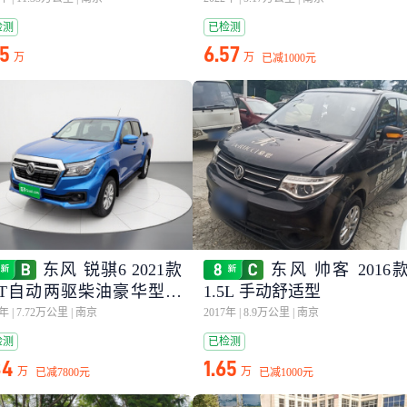
检测
已检测
55
6.57
万
万
已减
1000元
东风 锐骐6 2021款
东风 帅客 2016
.3T自动两驱柴油豪华型长
1.5L 手动舒适型
箱M9T
3年
|
7.72万公里
|
南京
2017年
|
8.9万公里
|
南京
检测
已检测
84
1.65
万
万
已减
7800元
已减
1000元