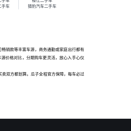
二手车
橙仕二手车
二手车
猎豹汽车二手车
门畅销款等丰富车源，商务通勤或家庭出行都有
史车源价格对比，分期购车更灵活，放心入手心仪
买卖双方都划算。瓜子全程官方保障，每车必过