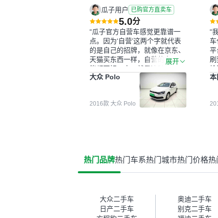
瓜子用户
已购官方直卖车
5.0
分
“瓜子官方自营车感觉更靠谱一
“
点。因为‘自营’这两个字就代表
车
的是自己的招牌，就像在京东、
平
天猫买东西一样，自营的东西可
刷
展开
能都要好一点。就是这种刻板印
检
大众 Polo
本
象吧。一开始买二手车的时候，
外
我确实有担心过事故车、泡水车
买
这些问题。瓜子的检测报告其实
户
2016款 大众 Polo
2
并不能完全打消顾虑，因为我也
格
听说过一些报告造假或者没检测
子
出来的情况。我拿到你们的信息
常
之后，自己又在线上去做了一些
多
报告查询（用了其他平台），同
买
时也找了朋友帮忙线下看车。结
钱
热门品牌
热门车系
热门城市
热门价格
热
果跟你们的报告是符合的，所以
价
这次车况没问题。购车流程挺快
测
的，我第一天看车，第二天你们
就约我到店，我第三天去提的
车。去之前我提前跟交接人员说
大众二手车
奥迪二手车
好，到了之后要当着我的面再做
日产二手车
别克二手车
一次复检，你们也安排了师傅，