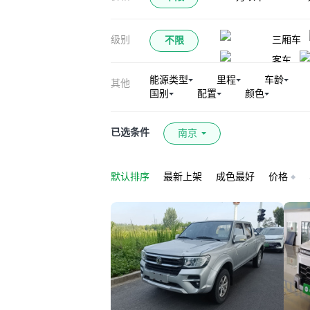
御轩
猛士
级别
三厢车
不限
客车
能源类型
里程
车龄
其他
国别
配置
颜色
已选条件
南京
默认排序
最新上架
成色最好
价格