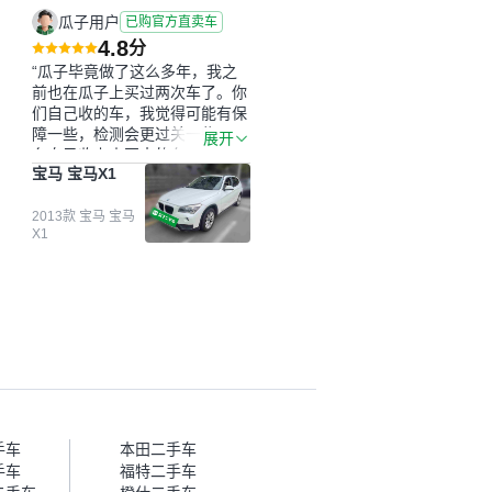
瓜子用户
已购官方直卖车
4.8
分
“瓜子毕竟做了这么多年，我之
前也在瓜子上买过两次车了。你
们自己收的车，我觉得可能有保
障一些，检测会更过关一些。平
展开
台自己收上来再卖的车，应该更
宝马 宝马X1
可靠。我买的是宝马X1，主要看
中它的价格和公里数比较合适。
另外，瓜子承诺无火烧、无事
2013款 宝马 宝马
X1
故、无泡水、无调表，在平台自
营上面买应该更有保障。二手车
肯定需要一个售后保障，这样更
安全、更放心，不像新车车况那
么好，剐蹭风险还是挺大的。售
后保障在我买车决策中的比重能
占到百分之七八十。个人车源的
话，需要我自己联系卖家，我试
着联系过但没人回我；而自营车
我点了议价，就有销售加我微信
帮我谈价。自营车我讲过价，最
手车
本田二手车
后是通过花一块钱买优惠券的方
手车
福特二手车
式，便宜了800块钱成交。”