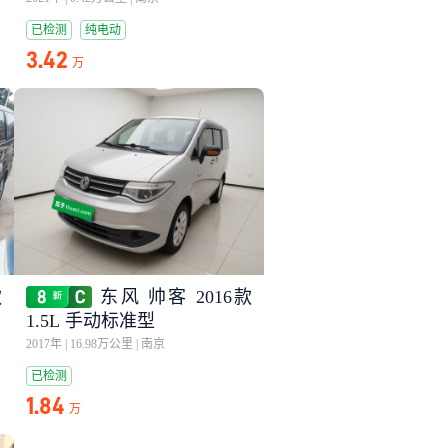
已检测
纯电动
3.42
万
款
东风 帅客 2016款
1.5L 手动标准型
2017年
|
16.98万公里
|
南京
已检测
1.84
万