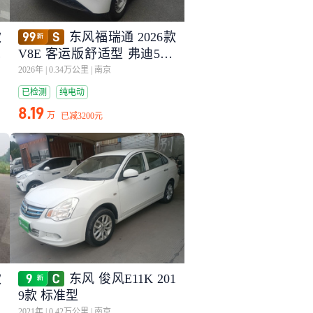
款
东风福瑞通 2026款
长
V8E 客运版舒适型 弗迪50.4
8kwh
2026年
|
0.34万公里
|
南京
已检测
纯电动
8.19
万
已减
3200元
款
东风 俊风E11K 201
9
9款 标准型
2021年
|
0.42万公里
|
南京