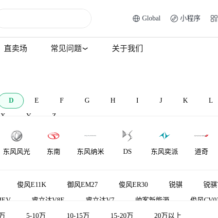
Global
小程序
直卖场
常见问题
关于我们
D
E
F
G
H
I
J
K
L
X
Y
Z
东风风光
东南
东风纳米
DS
东风奕派
道奇
大乘汽车
东风富康
电动屋
道朗格
大发
电咖
俊风E11K
御风EM27
俊风ER30
锐骐
锐骐
HEV
睿立达V8E
睿立达V7
帅客新能源
俊风CV0
5万
御风S16
5-10万
锐骐6 pro
10-15万
郑州日产Z9
15-20万
虎视
20万以上
俊风