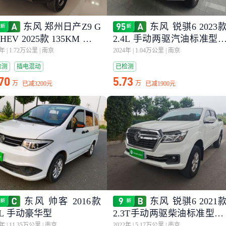
东风 郑州日产Z9 G
东风 锐骐6 2023
PHEV 2025款 135KM 四驱
2.4L 手动两驱汽油标准型
华版
货箱
5年
|
1.72万公里
|
南京
2024年
|
1.04万公里
|
南京
检测
插电混动
已检测
.70
5.73
万
万
已减
3200元
已减
1900元
东风 帅客 2016款
东风 锐骐6 2021
5L 手动豪华型
2.3T手动两驱柴油标准型M
T
6年
|
11.35万公里
|
南京
2022年
|
5.17万公里
|
南京