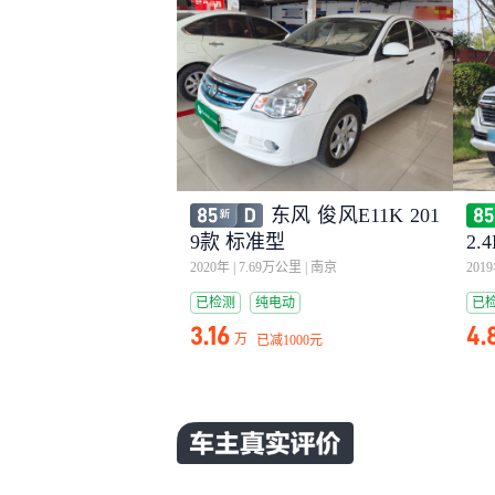
东风 俊风E11K 201
9款 标准型
2
VI
2020年
|
7.69万公里
|
南京
201
已检测
纯电动
已
3.16
4.
万
已减
1000元