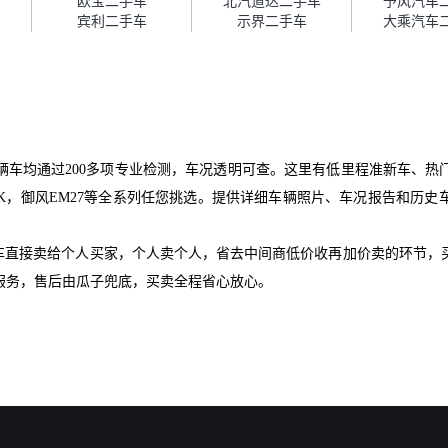
欧宝二手车
北汽道达二手车
予风汽车
宾利二手车
示界二手车
大乘汽车
辆车均通过200多项专业检测，车况透明可查。这里有低里程准新车、热
1K，御风EM27等全系列任您挑选。提供详细车辆照片、车况报告和历
爱车直接卖给个人买家，个人卖个人，省去中间商低价收再加价卖的环节，
服务，售后由瓜子兜底，买卖全程省心放心。