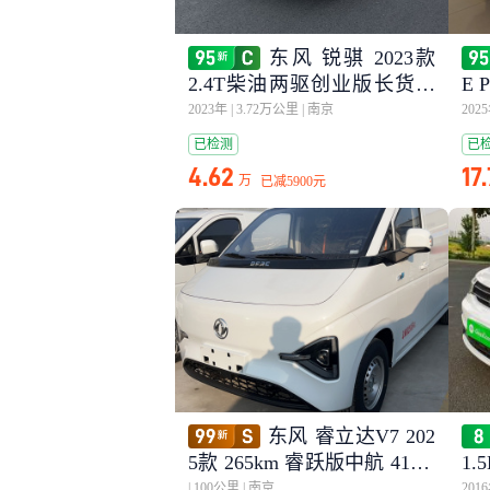
东风 锐骐 2023款
2.4T柴油两驱创业版长货箱
E 
YCY24165-61
豪
2023年
|
3.72万公里
|
南京
202
已检测
已
4.62
17
万
已减
5900元
东风 睿立达V7 202
5款 265km 睿跃版中航 41.86
1.
kwh
|
100公里
|
南京
201