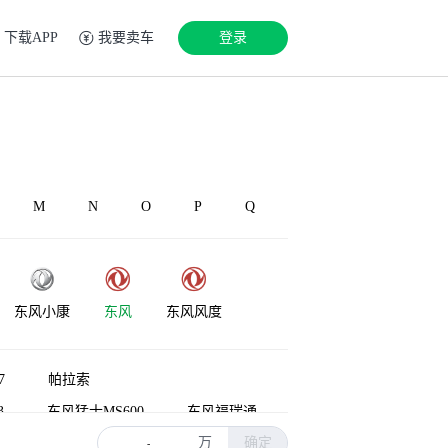
下载APP
我要卖车
登录
M
N
O
P
Q
东风小康
东风
东风风度
东风·瑞泰特
7
帕拉索
3
东风猛士MS600
东风福瑞通
万
确定
东风皮卡
奥丁
锐骐多功能车
-