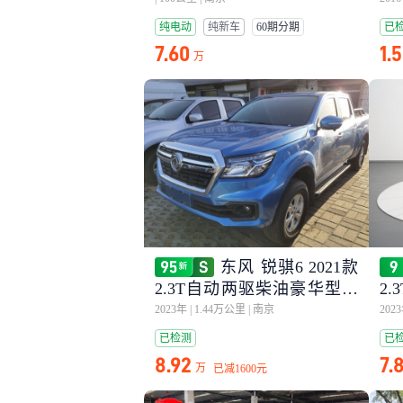
纯电动
纯新车
60期分期
已
7.60
1.
万
东风 锐骐6 2021款
2.3T自动两驱柴油豪华型长
2
货箱M9T
货
2023年
|
1.44万公里
|
南京
202
已检测
已
8.92
7.
万
已减
1600元