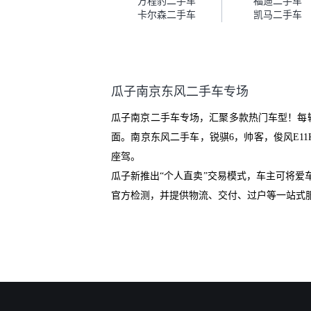
方程豹二手车
福迪二手车
服务可以，速度很快。体验下来
卡尔森二手车
凯马二手车
自营车的感觉是要比个人车好一
点。个人车主观性比较强，价格
超出卖家的心理预期后，他可能
直接就下架不卖了。而自营车你
们有最大的让步权利，还会再跟
瓜子南京东风二手车专场
我协商，主动权在平台手里。”
瓜子南京二手车专场，汇聚多款热门车型！每
面。南京东风二手车，锐骐6，帅客，俊风E1
座驾。
瓜子新推出“个人直卖”交易模式，车主可将
官方检测，并提供物流、交付、过户等一站式