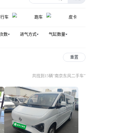
睿立达V5
猛士M50
睿立达V6E
旅行车
跑车
皮卡
次数
进气方式
气缸数量
重置
共找到15辆
“
南京东风二手车
”