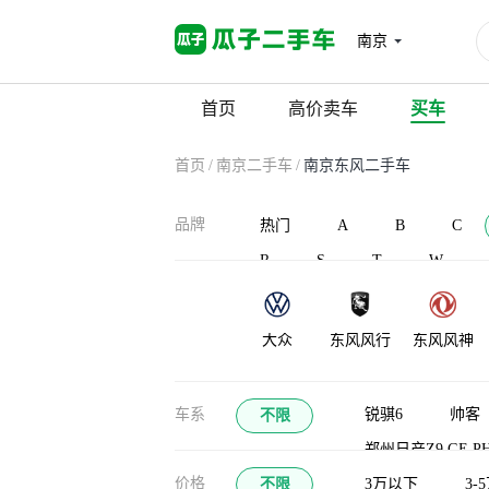
南京
首页
高价卖车
买车
首页
/
南京二手车
/
南京东风二手车
品牌
热门
A
B
C
R
S
T
W
大众
东风风行
东风风神
大运
大力牛魔王
东风御风
车系
锐骐6
帅客
不限
郑州日产Z9 GE P
价格
不限
锐骐6新能源
3万以下
3-