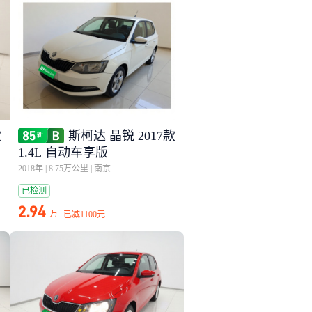
款
斯柯达 晶锐 2017款
1.4L 自动车享版
2018年
|
8.75万公里
|
南京
已检测
2.94
万
已减
1100元