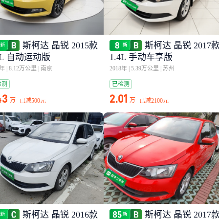
斯柯达 晶锐 2015款
斯柯达 晶锐 2017
6L 自动运动版
1.4L 手动车享版
6年
|
8.12万公里
|
南京
2018年
|
5.39万公里
|
苏州
检测
已检测
43
2.01
万
万
已减
500元
已减
2100元
斯柯达 晶锐 2016款
斯柯达 晶锐 2017