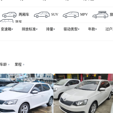
两厢车
SUV
MPV
货车
变速箱
排放标准
排量
驱动类型
年款
过户
车龄
里程