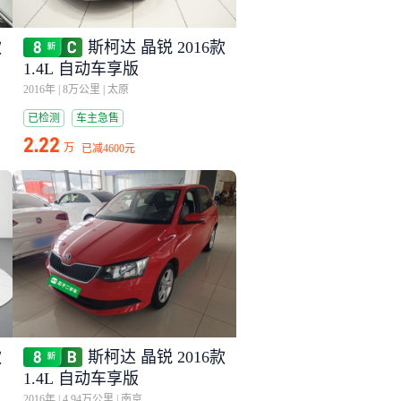
款
斯柯达 晶锐 2016款
1.4L 自动车享版
2016年
|
8万公里
|
太原
已检测
车主急售
2.22
万
已减
4600元
款
斯柯达 晶锐 2016款
1.4L 自动车享版
2016年
|
4.94万公里
|
南京