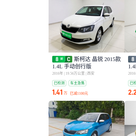
斯柯达 晶锐 2015款
1.4L 手动创行版
1.
2016年
|
19.56万公里
|
西安
201
已检测
车主急售
已
1.41
2.
万
已减
1100元