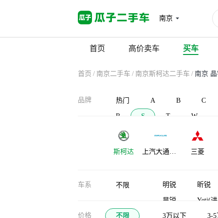
南京
首页
高价卖车
买车
首页
/
南京二手车
/
南京斯柯达二手车
/
南京 
品牌
热门
A
B
C
R
S
T
W
斯柯达
上汽大通
三菱
MAXUS
示界
SONGSAN
申龙汽车
车系
明锐
昕锐
不限
MOTORS
昊锐
Yeti(
价格
不限
3万以下
3-