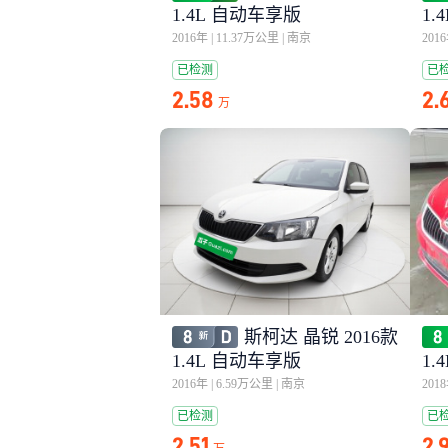
1.4L 自动车享版
1.
2016年
|
11.37万公里
|
南京
201
已检测
已
2.58
2.
万
斯柯达 晶锐 2016款
1.4L 自动车享版
1.
2016年
|
6.59万公里
|
南京
201
已检测
已
2.51
2.