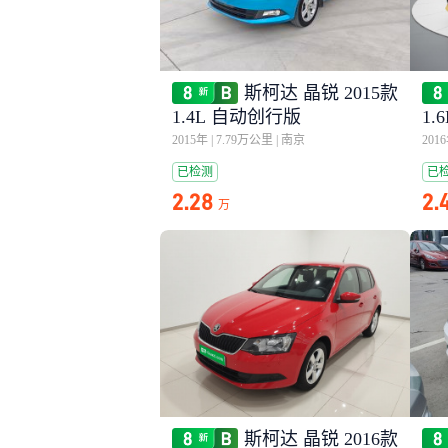
斯柯达 晶锐 2015款
1.4L 自动创行版
1.
2015年
|
7.79万公里
|
南京
201
已检测
已
2.28
2.
万
斯柯达 晶锐 2016款