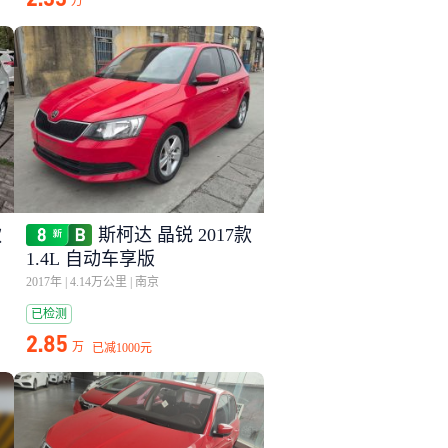
万
款
斯柯达 晶锐 2017款
1.4L 自动车享版
2017年
|
4.14万公里
|
南京
已检测
2.85
万
已减
1000元