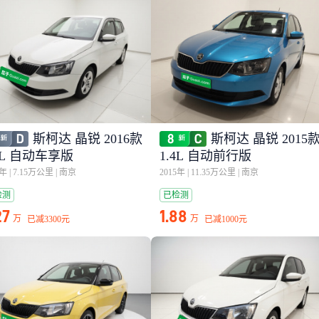
斯柯达 晶锐 2016款
斯柯达 晶锐 2015
4L 自动车享版
1.4L 自动前行版
6年
|
7.15万公里
|
南京
2015年
|
11.35万公里
|
南京
检测
已检测
27
1.88
万
万
已减
3300元
已减
1000元