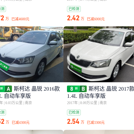
检测
已检测
72
2.42
万
万
已减
4600元
已减
6000元
斯柯达 晶锐 2016款
斯柯达 晶锐 2017
4L 自动车享版
1.4L 自动车享版
6年
|
6.03万公里
|
南京
2017年
|
8.09万公里
|
南京
检测
已检测
52
2.54
万
万
已减
4300元
已减
3300元