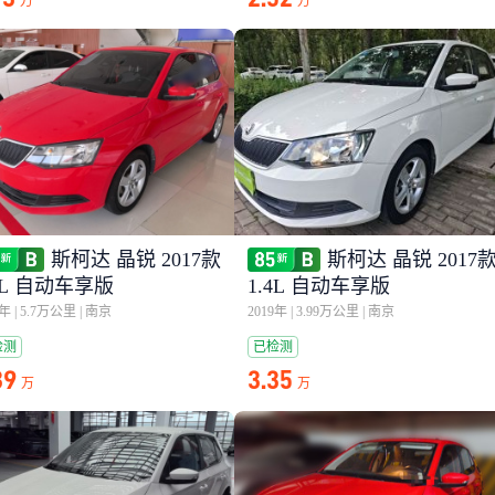
万
万
斯柯达 晶锐 2017款
斯柯达 晶锐 2017
4L 自动车享版
1.4L 自动车享版
9年
|
5.7万公里
|
南京
2019年
|
3.99万公里
|
南京
检测
已检测
39
3.35
万
万