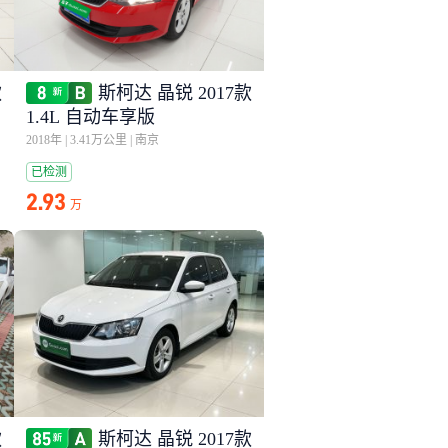
款
斯柯达 晶锐 2017款
1.4L 自动车享版
2018年
|
3.41万公里
|
南京
已检测
2.93
万
款
斯柯达 晶锐 2017款