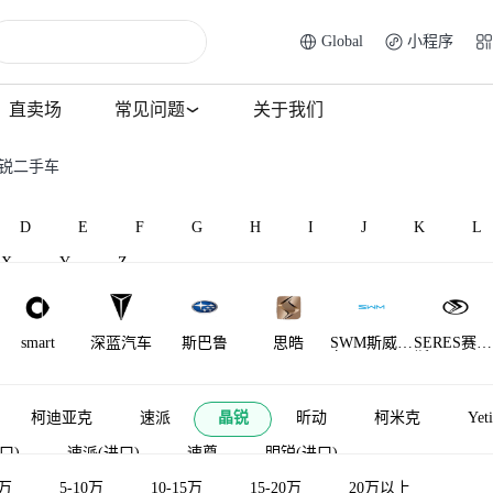
Global
小程序
直卖场
常见问题
关于我们
晶锐二手车
D
E
F
G
H
I
J
K
L
X
Y
Z
smart
深蓝汽车
斯巴鲁
思皓
SWM斯威汽
SERES赛力
车
斯
萨博
世爵
双环
陕汽通家
赛麟
SHELBY
柯迪亚克
速派
晶锐
昕动
柯米克
Yeti
进口)
速派(进口)
速尊
明锐(进口)
5万
5-10万
10-15万
15-20万
20万以上