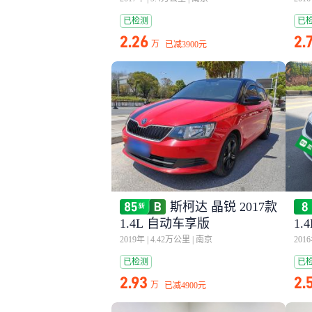
已检测
已
2.26
2.
万
已减
3900元
斯柯达 晶锐 2017款
1.4L 自动车享版
1.
2019年
|
4.42万公里
|
南京
201
已检测
已
2.93
2.
万
已减
4900元