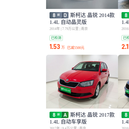
斯柯达 晶锐 2014款
1.4L 自动晶灵版
1.
2014年
|
7.79万公里
|
南京
201
已检测
已
1.53
2.
万
已减
5500元
斯柯达 晶锐 2017款
1.4L 自动车享版
1.
2017年
|
9.4万公里
|
南京
201