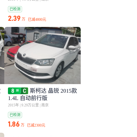
已检测
2.39
万
已减
4800元
款
斯柯达 晶锐 2015款
1.4L 自动前行版
2015年
|
9.29万公里
|
南京
已检测
1.86
万
已减
2300元