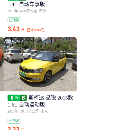
1.4L 自动车享版
2019年
|
4.04万公里
|
南京
已检测
3.43
万
已减
1000元
款
斯柯达 晶锐 2015款
1.6L 自动运动版
2015年
|
10.07万公里
|
南京
已检测
2.33