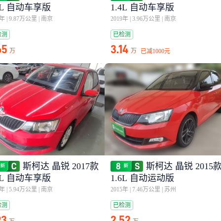
4L 自动车享版
1.4L 自动车享版
6年
|
9.87万公里
|
南京
2019年
|
3.96万公里
|
南京
检测
已检测
65
3.14
万
万
已减
1000元
斯柯达 晶锐 2017款
斯柯达 晶锐 2015
4L 自动车享版
1.6L 自动运动版
8年
|
5.94万公里
|
南京
2015年
|
7.46万公里
|
苏州
检测
已检测
93
2.52