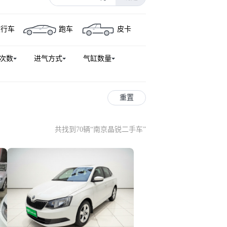
旅行车
跑车
皮卡
次数
进气方式
气缸数量
重置
共找到70辆
“
南京晶锐二手车
”