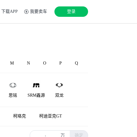
下载APP
我要卖车
登录
M
N
O
P
Q
思铭
SRM鑫源
双龙
神州
速达
柯珞克
柯迪亚克GT
万
确定
-