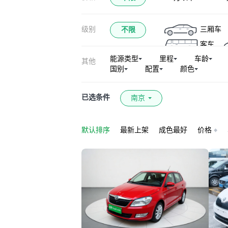
级别
三厢车
不限
客车
能源类型
里程
车龄
其他
国别
配置
颜色
已选条件
南京
默认排序
最新上架
成色最好
价格