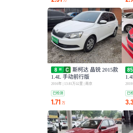
万
斯柯达 晶锐 2015款
1.4L 手动前行版
1.
2016年
|
13.81万公里
|
南京
201
已检测
已
1.71
3.
万