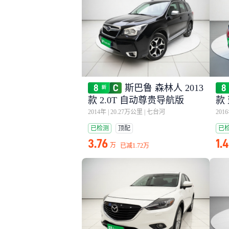
斯巴鲁 森林人 2013
款 2.0T 自动尊贵导航版
款 
2014年
|
20.27万公里
|
七台河
201
已检测
顶配
已
3.76
1.
万
已减
1.72万