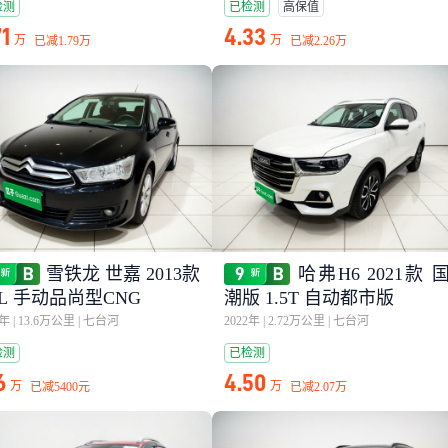
检测
已检测
高保值
71
4.33
万
万
已减
1.79万
已减
2.26万
雪铁龙 世嘉 2013款
哈弗H6 2021款 
6L 手动品尚型CNG
潮版 1.5T 自动都市版
4年
|
13.6万公里
|
七台河
2022年
|
2.72万公里
|
七台河
检测
已检测
6
4.50
万
万
已减
5400元
已减
2.07万