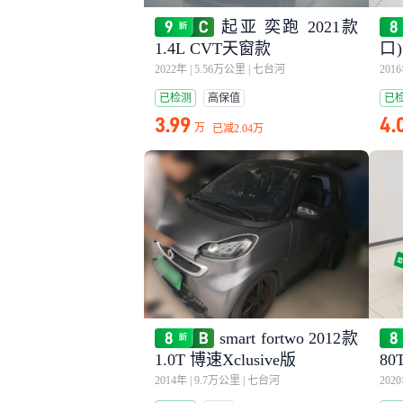
起亚 奕跑 2021款
1.4L CVT天窗款
口)
驱
2022年
|
5.56万公里
|
七台河
201
已检测
高保值
已
3.99
4.
万
已减
2.04万
smart fortwo 2012款
1.0T 博速Xclusive版
80
2014年
|
9.7万公里
|
七台河
202