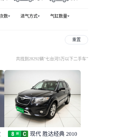
次数
进气方式
气缸数量
重置
共找到28292辆
“
七台河5万以下二手车
”
款
现代 胜达经典 2010