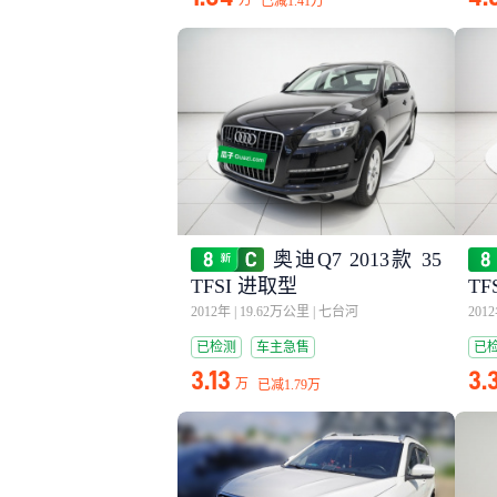
万
已减
1.41万
奥迪Q7 2013款 35
TFSI 进取型
TF
2012年
|
19.62万公里
|
七台河
201
已检测
车主急售
已
3.13
3.
万
已减
1.79万