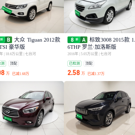
大众 Tiguan 2012款
标致3008 2015款 1
0TSI 豪华版
6THP 罗兰·加洛斯版
6年
|
18.6万公里
|
七台河
2016年
|
5.05万公里
|
七台河
检测
顶配
已检测
顶配
08
2.58
万
万
已减
1.68万
已减
1.37万