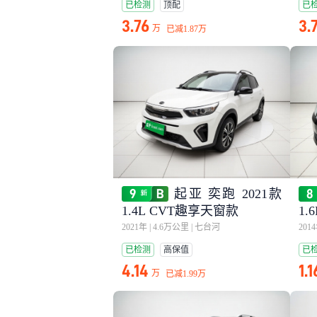
已检测
顶配
已
3.76
3.
万
已减
1.87万
起亚 奕跑 2021款
1.4L CVT趣享天窗款
1.
2021年
|
4.6万公里
|
七台河
201
已检测
高保值
已
4.14
1.1
万
已减
1.99万