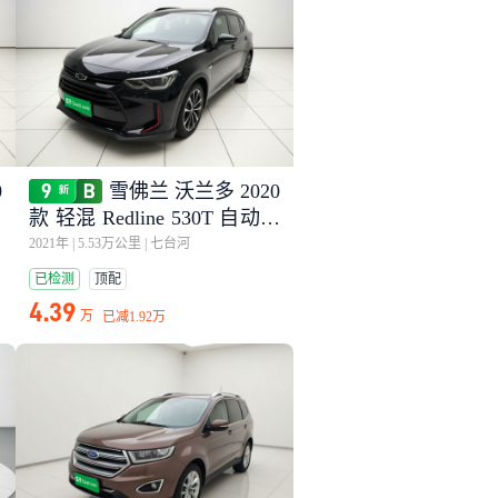
0
雪佛兰 沃兰多 2020
纵
款 轻混 Redline 530T 自动耀
享版（5+2款）
2021年
|
5.53万公里
|
七台河
已检测
顶配
4.39
万
已减
1.92万