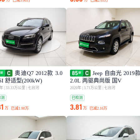
万
万
已减
3.00万
已减
2.03万
奥迪Q7 2012款 3.0
Jeep 自由光 2019
SI 舒适型(200kW)
2.0L 两驱典尚版 国V
2年
|
33.33万公里
|
七台河
2020年
|
3.71万公里
|
七台河
检测
已检测
31
3.81
万
万
已减
1.90万
已减
2.16万