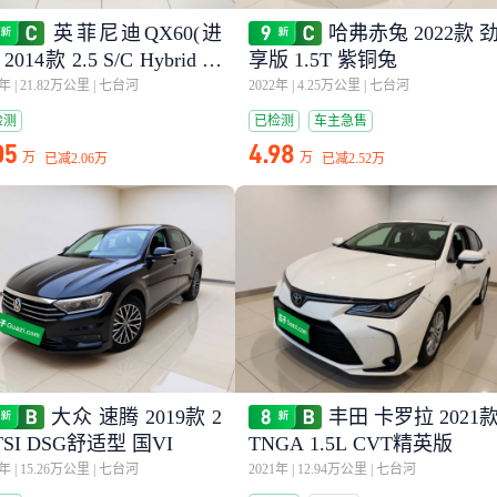
英菲尼迪QX60(进
哈弗赤兔 2022款 
 2014款 2.5 S/C Hybrid 两
享版 1.5T 紫铜兔
卓越版
6年
|
21.82万公里
|
七台河
2022年
|
4.25万公里
|
七台河
检测
已检测
车主急售
05
4.98
万
万
已减
2.06万
已减
2.52万
大众 速腾 2019款 2
丰田 卡罗拉 2021
TSI DSG舒适型 国VI
TNGA 1.5L CVT精英版
0年
|
15.26万公里
|
七台河
2021年
|
12.94万公里
|
七台河