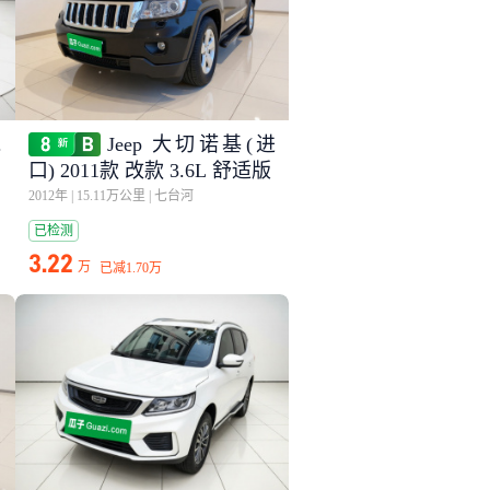
.
Jeep 大切诺基(进
口) 2011款 改款 3.6L 舒适版
2012年
|
15.11万公里
|
七台河
已检测
3.22
万
已减
1.70万