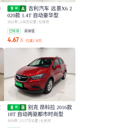
劲
吉利汽车 远景X6 2
020款 1.4T 自动豪华型
2021年
|
2.66万公里
|
七台河
已检测
高保值
4.67
万
已减
2.39万
款
别克 昂科拉 2016款
18T 自动两驱都市时尚型
2016年
|
15.17万公里
|
七台河