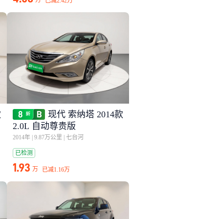
万
已减
2.42万
款
现代 索纳塔 2014款
2.0L 自动尊贵版
2014年
|
9.87万公里
|
七台河
已检测
1.93
万
已减
1.16万