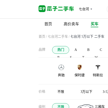
七台河
首页
高价卖车
买车
首页
/
七台河二手车
/
七台河 5万以下 二手车
品牌
热门
A
B
C
R
S
T
W
奔驰
保时捷
特斯拉
凯迪拉克
沃尔沃
领克
价格
不限
3万以下
3-
级别
三厢车
不限