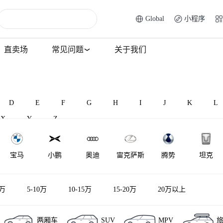
Global
小程序
直卖场
常见问题
关于我们
D
E
F
G
H
I
J
K
L
X
Y
Z
宝马
小鹏
奥迪
雷克萨斯
腾势
坦克
马自达
福特
大众
红旗
别克
小米汽车
5万
5-10万
10-15万
15-20万
20万以上
两厢车
SUV
MPV