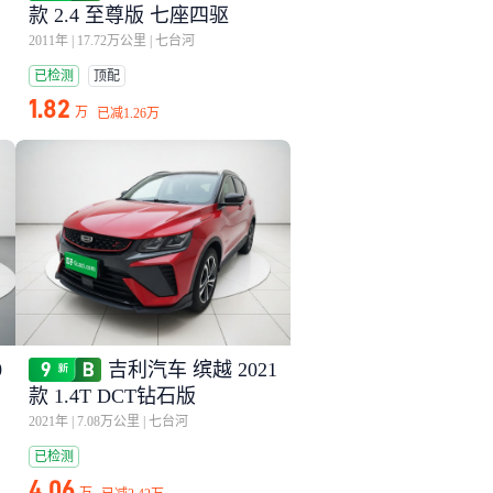
款 2.4 至尊版 七座四驱
2011年
|
17.72万公里
|
七台河
已检测
顶配
1.82
万
已减
1.26万
0
吉利汽车 缤越 2021
款 1.4T DCT钻石版
2021年
|
7.08万公里
|
七台河
已检测
4.06