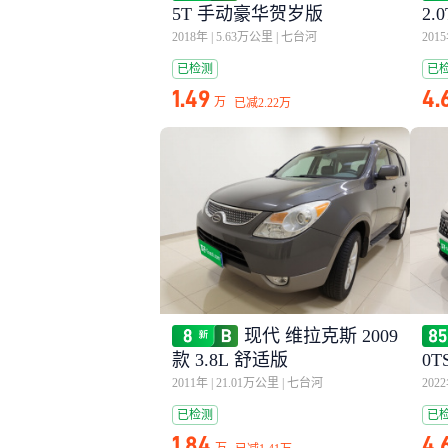
5T 手动豪华贺岁版
2.
2018年
|
5.63万公里
|
七台河
201
已检测
已
1.49
4.
万
已减
2.22万
现代 维拉克斯 2009
款 3.8L 舒适版
0
2011年
|
21.01万公里
|
七台河
202
已检测
已
1.84
4.