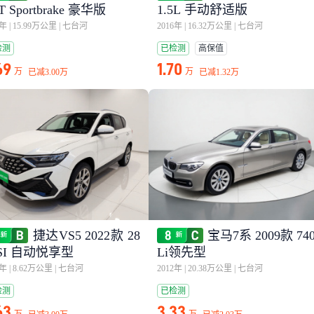
0T Sportbrake 豪华版
1.5L 手动舒适版
5年
|
15.99万公里
|
七台河
2016年
|
16.32万公里
|
七台河
检测
已检测
高保值
69
1.70
万
万
已减
3.00万
已减
1.32万
捷达VS5 2022款 28
宝马7系 2009款 74
TSI 自动悦享型
Li领先型
2年
|
8.62万公里
|
七台河
2012年
|
20.38万公里
|
七台河
检测
已检测
63
3.33