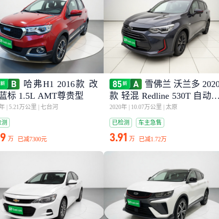
哈弗H1 2016款 改
雪佛兰 沃兰多 202
蓝标 1.5L AMT尊贵型
款 轻混 Redline 530T 自动
享版（5+2款）
6年
|
5.21万公里
|
七台河
2020年
|
10.07万公里
|
太原
检测
已检测
车主急售
49
3.91
万
万
已减
7300元
已减
1.72万