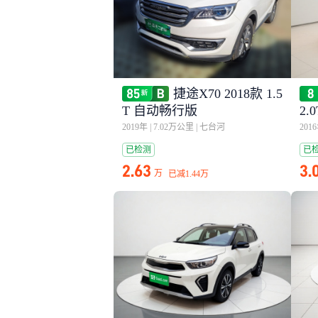
捷途X70 2018款 1.5
T 自动畅行版
2.
2019年
|
7.02万公里
|
七台河
201
已检测
已
2.63
3.
万
已减
1.44万