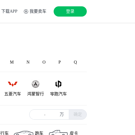
下载APP
我要卖车
登录
M
N
O
P
Q
五菱汽车
鸿蒙智行
零跑汽车
丰田
理想汽车
蔚来
万
确定
-
旅行车
跑车
皮卡