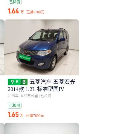
已检测
1.64
万
已减
7700元
国
五菱汽车 五菱宏光
2014款 1.2L 标准型国IV
2025年
|
6.57万公里
|
七台河
已检测
1.65
万
已减
7600元