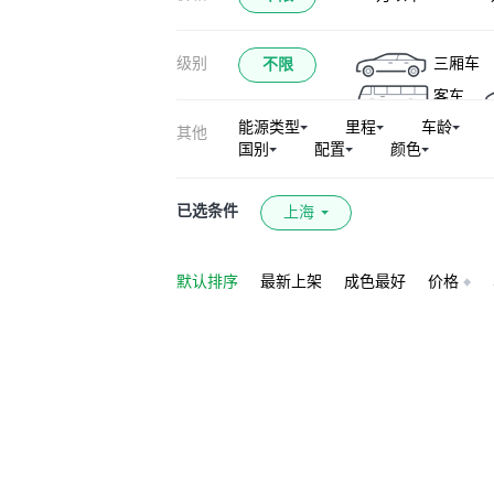
级别
三厢车
不限
客车
能源类型
里程
车龄
其他
国别
配置
颜色
已选条件
上海
默认排序
最新上架
成色最好
价格