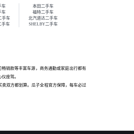
帮我谈价。自营车我讲过价，最
手车
本田二手车
后是通过花一块钱买优惠券的方
手车
福特二手车
式，便宜了800块钱成交。”
二手车
北汽道达二手车
二手车
SHELBY二手车
门畅销款等丰富车源，商务通勤或家庭出行都有
心仪座驾。
买卖双方都划算。瓜子全程官方保障，每车必过