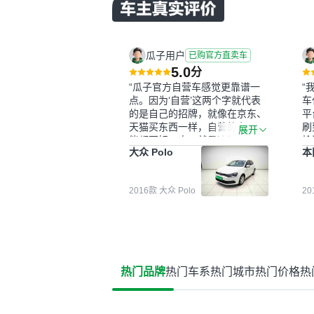
瓜子用户
已购官方直卖车
5.0
分
“瓜子官方自营车感觉更靠谱一
“
点。因为‘自营’这两个字就代表
车
的是自己的招牌，就像在京东、
平
天猫买东西一样，自营的东西可
刷
展开
能都要好一点。就是这种刻板印
检
大众 Polo
本
象吧。一开始买二手车的时候，
外
我确实有担心过事故车、泡水车
买
这些问题。瓜子的检测报告其实
户
2016款 大众 Polo
2
并不能完全打消顾虑，因为我也
格
听说过一些报告造假或者没检测
子
出来的情况。我拿到你们的信息
常
之后，自己又在线上去做了一些
多
报告查询（用了其他平台），同
买
时也找了朋友帮忙线下看车。结
钱
热门品牌
热门车系
热门城市
热门价格
热
果跟你们的报告是符合的，所以
价
这次车况没问题。购车流程挺快
测
的，我第一天看车，第二天你们
就约我到店，我第三天去提的