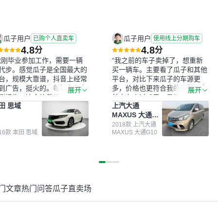
瓜子用户
瓜子用户
已购个人直卖车
使用线上分期购车
4.8
4.8
分
分
我刚毕业参加工作，需要一辆
“我之前的车子卖掉了，想重新
代步。感觉瓜子是全国最大的
买一辆车。主要看了瓜子和其他
台，规模大靠谱，抖音上经常
平台，对比下来瓜子的车源更
到广告，挺火的。每辆车都有
多，价格也更符合我的预期。之
展开
展开
测报告，这个让我很放心。去
前卖车来过瓜子，虽然价格没谈
田 思域
上汽大通
面买车全凭卖家一张嘴，不敢
成，但APP一直留着。瓜子毕竟
MAXUS 大通
。我买了本田思域，白色，过
是大平台，整体印象还好。我最
G10
次数少，公里数符合，虽然价
终买了一台上汽大通，18年的
2018款 上汽大通
016款 本田 思域
MAXUS 大通G10
比我心理预期略高一点，但瓜
车，公里数9万多，符合我的要
这么大的平台，车价贵点也正
求，颜色也是我喜欢的浅色。瓜
，毕竟有保障。其他平台上很
子能做线上分期，这一点很便
车没有第三方检测报告，不敢
捷，其他平台的分期需要到当地
。瓜子有检测有售后，多花点
办理，线上办不了，这是瓜子最
买个放心。从个人手里买车，
核心的额外价值。虽然我砍过一
门文章
热门问答
瓜子直卖场
格比车商那便宜，车况也有检
次价没成功，但不会影响对瓜子
报告，很透明。”
的信任。能接受瓜子比线下贵
1000-2000元，因为瓜子有质
保，车子出小毛病维修更有保