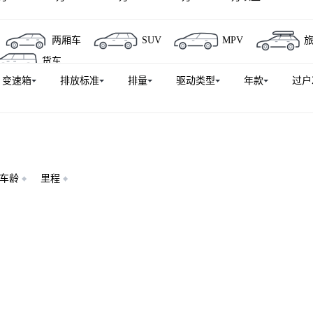
两厢车
SUV
MPV
货车
变速箱
排放标准
排量
驱动类型
年款
过户
车龄
里程