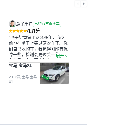
瓜子用户
已购官方直卖车
4.8
分
“瓜子毕竟做了这么多年，我之
前也在瓜子上买过两次车了。你
们自己收的车，我觉得可能有保
障一些，检测会更过关一些。平
展开
台自己收上来再卖的车，应该更
宝马 宝马X1
可靠。我买的是宝马X1，主要看
中它的价格和公里数比较合适。
另外，瓜子承诺无火烧、无事
2013款 宝马 宝马
X1
故、无泡水、无调表，在平台自
营上面买应该更有保障。二手车
肯定需要一个售后保障，这样更
安全、更放心，不像新车车况那
么好，剐蹭风险还是挺大的。售
后保障在我买车决策中的比重能
占到百分之七八十。个人车源的
话，需要我自己联系卖家，我试
着联系过但没人回我；而自营车
我点了议价，就有销售加我微信