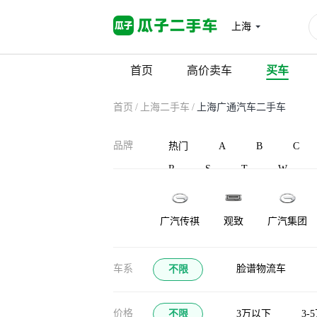
上海
首页
高价卖车
买车
首页
/
上海二手车
/
上海广通汽车二手车
品牌
热门
A
B
C
R
S
T
W
广汽传祺
观致
广汽集团
车系
脸谱物流车
不限
价格
不限
3万以下
3-