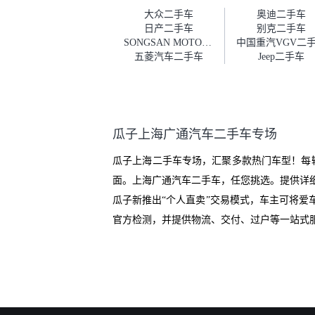
车。去之前我提前跟交接人员说
大众二手车
奥迪二手车
好，到了之后要当着我的面再做
日产二手车
别克二手车
一次复检，你们也安排了师傅，
SONGSAN MOTORS二手车
中国重汽VGV二
服务可以，速度很快。体验下来
五菱汽车二手车
Jeep二手车
自营车的感觉是要比个人车好一
点。个人车主观性比较强，价格
超出卖家的心理预期后，他可能
直接就下架不卖了。而自营车你
们有最大的让步权利，还会再跟
瓜子上海广通汽车二手车专场
我协商，主动权在平台手里。”
瓜子上海二手车专场，汇聚多款热门车型！每
面。上海广通汽车二手车，任您挑选。提供详
瓜子新推出“个人直卖”交易模式，车主可将
官方检测，并提供物流、交付、过户等一站式