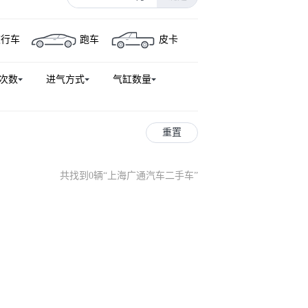
旅行车
跑车
皮卡
次数
进气方式
气缸数量
重置
共找到0辆
“
上海广通汽车二手车
”