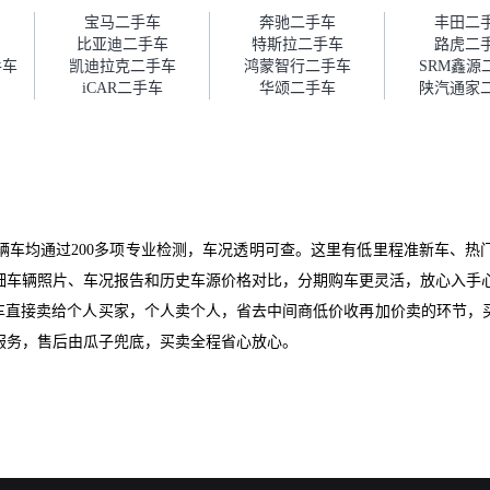
障。”
宝马二手车
奔驰二手车
丰田二
比亚迪二手车
特斯拉二手车
路虎二
手车
凯迪拉克二手车
鸿蒙智行二手车
SRM鑫源
iCAR二手车
华颂二手车
陕汽通家
辆车均通过200多项专业检测，车况透明可查。这里有低里程准新车、热
细车辆照片、车况报告和历史车源价格对比，分期购车更灵活，放心入手
爱车直接卖给个人买家，个人卖个人，省去中间商低价收再加价卖的环节，
服务，售后由瓜子兜底，买卖全程省心放心。