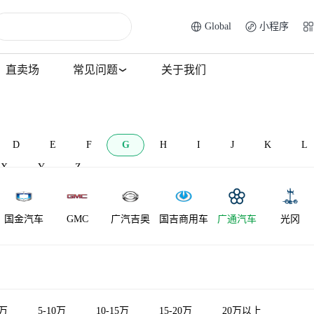
Global
小程序
直卖场
常见问题
关于我们
D
E
F
G
H
I
J
K
L
X
Y
Z
国金汽车
GMC
广汽吉奥
国吉商用车
广通汽车
光冈
5万
5-10万
10-15万
15-20万
20万以上