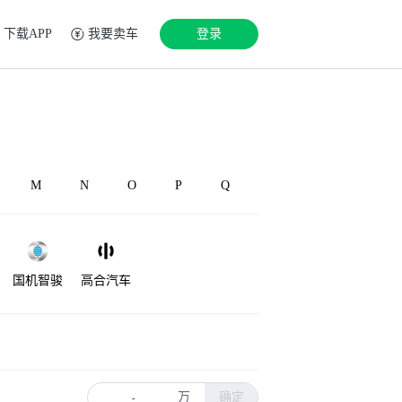
下载APP
我要卖车
登录
M
N
O
P
Q
国机智骏
高合汽车
万
确定
-