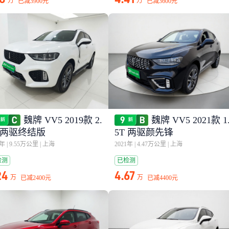
万
万
已减
3900元
已减
3600元
魏牌 VV5 2019款 2.
魏牌 VV5 2021款 1
T 两驱终结版
5T 两驱颜先锋
9年
|
9.55万公里
|
上海
2021年
|
4.47万公里
|
上海
检测
已检测
24
4.67
万
万
已减
2400元
已减
4400元