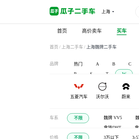
上海
首页
高价卖车
买车
首页
/
上海二手车
/
上海魏牌二手车
品牌
热门
A
B
C
R
S
T
W
五菱汽车
沃尔沃
蔚来
瓦滋
车系
魏牌 VV5
魏
不限
拿铁DHT
拿
价格
不限
魏牌 VV7 GT新能
3万以下
3-