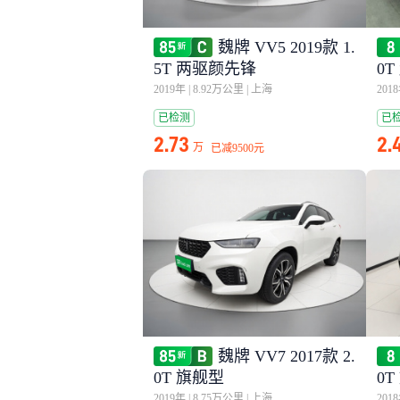
魏牌 VV5 2019款 1.
5T 两驱颜先锋
0
2019年
|
8.92万公里
|
上海
201
已检测
已
2.73
2.
万
已减
9500元
魏牌 VV7 2017款 2.
0T 旗舰型
0
2019年
|
8.75万公里
|
上海
201