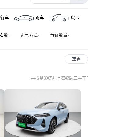
旅行车
跑车
皮卡
次数
进气方式
气缸数量
重置
共找到390辆
“
上海魏牌二手车
”