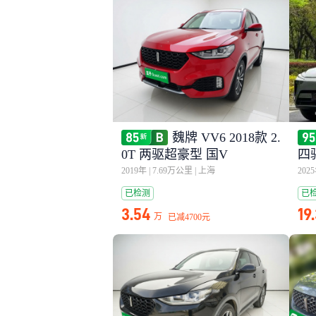
魏牌 VV6 2018款 2.
0T 两驱超豪型 国V
四驱
2019年
|
7.69万公里
|
上海
202
已检测
已
3.54
19
万
已减
4700元