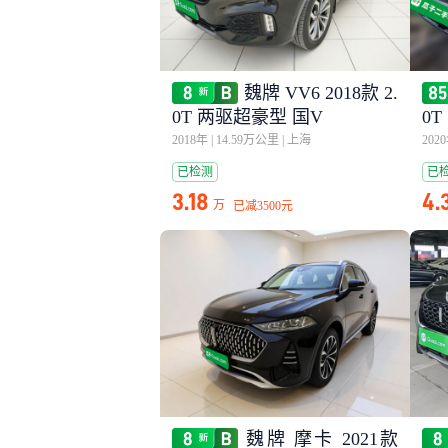
魏牌 VV6 2018款 2.
0T 两驱超豪型 国V
0
2018年
|
14.59万公里
|
上海
202
已检测
已
3.18
4.
万
已减
3500元
魏牌 摩卡 2021款