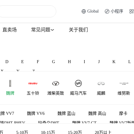
Global
小程序
直卖场
常见问题
关于我们
D
E
F
G
H
I
J
K
L
X
Y
Z
魏牌
五十铃
潍柴英致
威马汽车
威麟
维努斯
牌 VV7
魏牌 VV6
魏牌 蓝山
魏牌 高山
摩卡
铁DHT-PHEV
玛奇朵DHT
魏牌 VV7 GT
魏牌 VV7新
源
5万
魏牌 V9X
5-10万
10-15万
圆梦
15-20万
20万以上