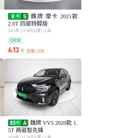
.
魏牌 摩卡 2021款
2.0T 四驱特醇版
2021年
|
13.56万公里
|
上海
已检测
6.13
万
已减
1.35万
.
魏牌 VV5 2020款 1.
5T 两驱智先锋
2020年
|
11.79万公里
|
上海