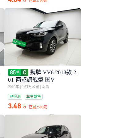
万
已减
3700元
.
魏牌 VV6 2018款 2.
0T 两驱旗舰型 国V
2019年
|
9.63万公里
|
南昌
已检测
车主急售
3.48
万
已减
2500元