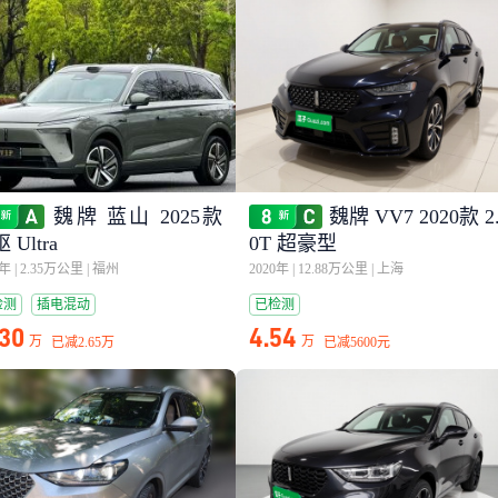
魏牌 蓝山 2025款
魏牌 VV7 2020款 2
 Ultra
0T 超豪型
5年
|
2.35万公里
|
福州
2020年
|
12.88万公里
|
上海
检测
插电混动
已检测
.30
4.54
万
万
已减
2.65万
已减
5600元