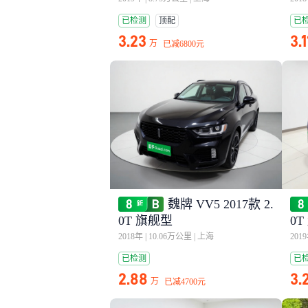
已检测
顶配
已
3.23
3.1
万
已减
6800元
魏牌 VV5 2017款 2.
0T 旗舰型
0
2018年
|
10.06万公里
|
上海
201
已检测
已
2.88
3.
万
已减
4700元