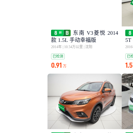
东南 V3菱悦 2014
款 1.5L 手动幸福版
5
2014年
|
10.54万公里
|
沈阳
201
已检测
已
0.91
1.
万