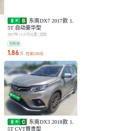
.
东南DX7 2017款 1.
5T 自动豪华型
2017年
|
3.37万公里
|
沈阳
已检测
1.86
万
已减
2200元
.
东南DX3 2018款 1.
5T CVT尊贵型