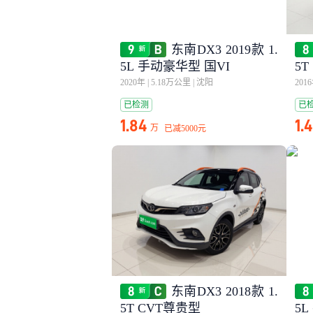
东南DX3 2019款 1.
5L 手动豪华型 国VI
5
2020年
|
5.18万公里
|
沈阳
201
已检测
已
1.84
1.
万
已减
5000元
东南DX3 2018款 1.
5T CVT尊贵型
5