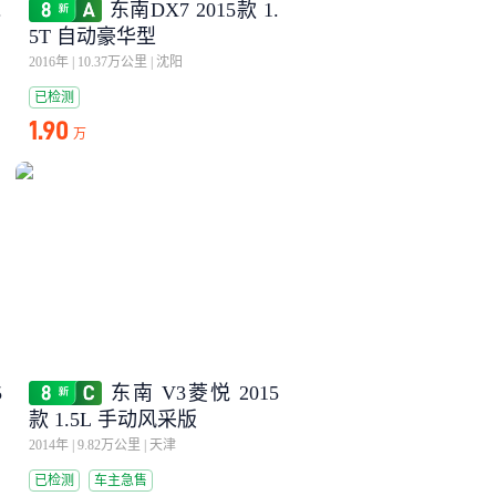
.
东南DX7 2015款 1.
5T 自动豪华型
2016年
|
10.37万公里
|
沈阳
已检测
1.90
万
5
东南 V3菱悦 2015
款 1.5L 手动风采版
2014年
|
9.82万公里
|
天津
已检测
车主急售