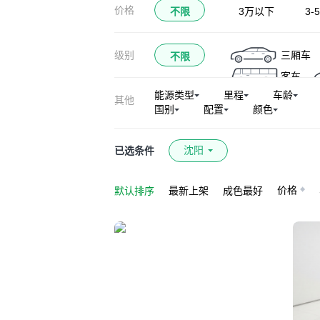
价格
不限
3万以下
3-
三厢车
级别
不限
客车
能源类型
里程
车龄
其他
国别
配置
颜色
沈阳
已选条件
价格
默认排序
最新上架
成色最好