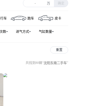
确定
万
-
旅行车
跑车
皮卡
次数
进气方式
气缸数量
重置
共找到80辆
“
沈阳东南二手车
”