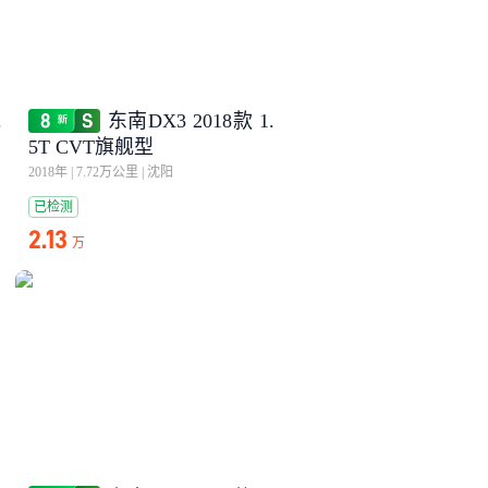
.
东南DX3 2018款 1.
5T CVT旗舰型
2018年
|
7.72万公里
|
沈阳
已检测
2.13
万