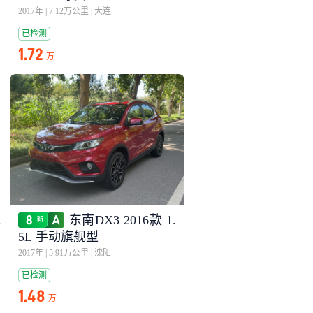
2017年
|
7.12万公里
|
大连
已检测
1.72
万
.
东南DX3 2016款 1.
5L 手动旗舰型
2017年
|
5.91万公里
|
沈阳
已检测
1.48
万