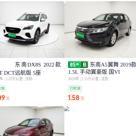
东南DX8S 2022款
东南A5翼舞 2019
1.5L 手动翼豪版 国VI
5T DCT远航版 5座
3年
|
3.33万公里
|
沈阳
2020年
|
2.55万公里
|
沈阳
检测
已检测
09
1.58
万
万