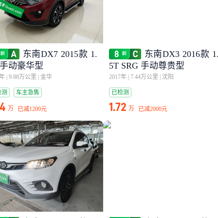
东南DX7 2015款 1.
东南DX3 2016款 1
T 手动豪华型
5T SRG 手动尊贵型
6年
|
9.88万公里
|
金华
2017年
|
7.44万公里
|
沈阳
检测
车主急售
已检测
54
1.72
万
万
已减
1200元
已减
2000元