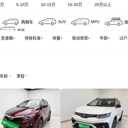
5万
5-10万
10-15万
15-20万
20万以上
SUV
MPV
两厢车
货车
变速箱
排放标准
排量
驱动类型
年款
过户
车龄
里程