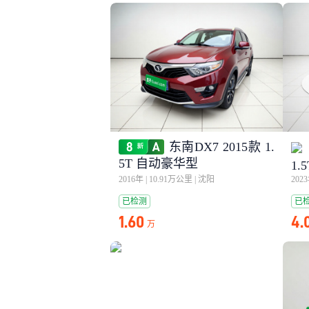
东南DX7 2015款 1.
5T 自动豪华型
1.
2016年
|
10.91万公里
|
沈阳
202
已检测
已
1.60
4.
万