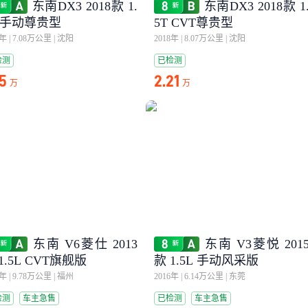
东南DX3 2018款 1.
东南DX3 2018款 1
L 手动尊贵型
5T CVT尊贵型
7年
|
7.08万公里
|
沈阳
2018年
|
8.07万公里
|
沈阳
检测
已检测
75
2.21
万
万
东南 V6菱仕 2013
东南 V3菱悦 201
1.5L CVT旗舰版
款 1.5L 手动风采版
4年
|
9.78万公里
|
福州
2016年
|
6.14万公里
|
东莞
检测
车主急售
已检测
车主急售