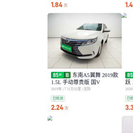
1.84
1.
万
东南A5翼舞 2019款
1.5L 手动尊贵版 国V
跃 
2019年
|
7.51万公里
|
沈阳
202
已检测
已
2.24
3.
万