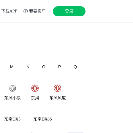
下载APP
我要卖车
登录
M
N
O
P
Q
东风小康
东风
东风风度
东风·瑞泰特
东南DX5
东南DX8S