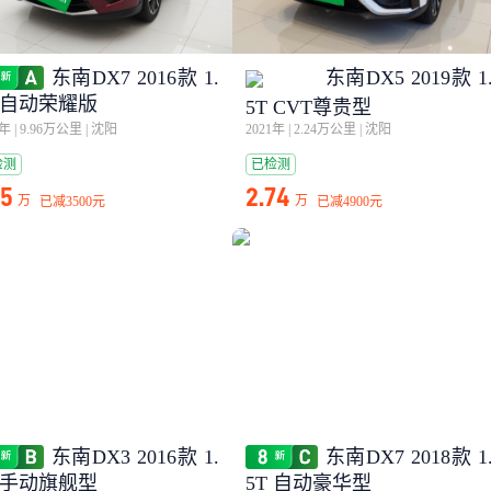
东南DX7 2016款 1.
东南DX5 2019款 1
T 自动荣耀版
5T CVT尊贵型
6年
|
9.96万公里
|
沈阳
2021年
|
2.24万公里
|
沈阳
检测
已检测
45
2.74
万
万
已减
3500元
已减
4900元
东南DX3 2016款 1.
东南DX7 2018款 1
L 手动旗舰型
5T 自动豪华型