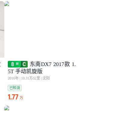
款
东南DX7 2017款 1.
5T 手动凯旋版
2016年
|
10.31万公里
|
沈阳
已检测
1.77
万