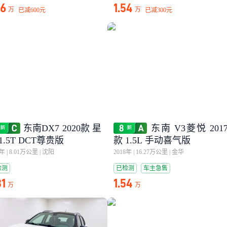
46
1.54
万
万
已减
600元
已减
300元
东南DX7 2020款 星
东南 V3菱悦 201
1.5T DCT尊贵版
款 1.5L 手动喜气版
0年
|
8.01万公里
|
沈阳
2018年
|
16.27万公里
|
金华
检测
已检测
车主急售
31
1.54
万
万