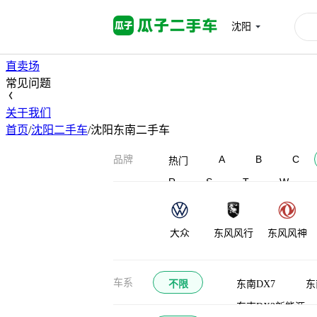
首页
沈阳
高价卖车
买车
直卖场
常见问题
关于我们
首页
/
沈阳二手车
/
沈阳东南二手车
A
B
C
品牌
热门
R
S
T
W
大众
东风风行
东风风神
大运
大力牛魔王
东风御风
车系
不限
东南DX7
东
东南DX3新能源