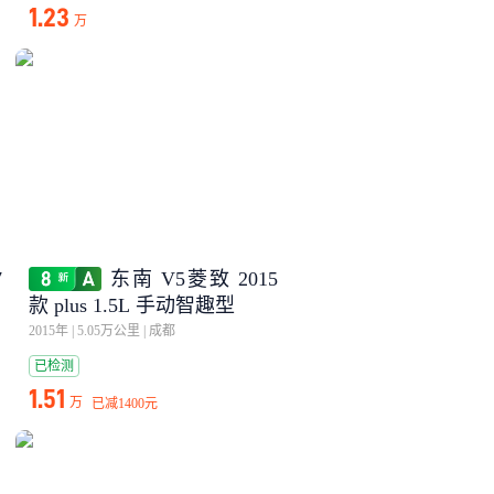
1.23
万
7
东南 V5菱致 2015
款 plus 1.5L 手动智趣型
2015年
|
5.05万公里
|
成都
已检测
1.51
万
已减
1400元