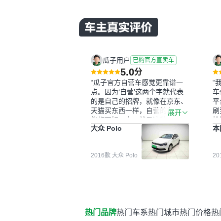
瓜子用户
已购官方直卖车
5.0
分
“瓜子官方自营车感觉更靠谱一
“
点。因为‘自营’这两个字就代表
车
的是自己的招牌，就像在京东、
平
天猫买东西一样，自营的东西可
刷
展开
能都要好一点。就是这种刻板印
检
大众 Polo
本
象吧。一开始买二手车的时候，
外
我确实有担心过事故车、泡水车
买
这些问题。瓜子的检测报告其实
户
2016款 大众 Polo
2
并不能完全打消顾虑，因为我也
格
听说过一些报告造假或者没检测
子
出来的情况。我拿到你们的信息
常
之后，自己又在线上去做了一些
多
报告查询（用了其他平台），同
买
时也找了朋友帮忙线下看车。结
钱
热门品牌
热门车系
热门城市
热门价格
热
果跟你们的报告是符合的，所以
价