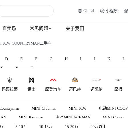
Global
小程序
直卖场
常见问题
关于我们
I JCW COUNTRYMAN二手车
D
E
F
G
H
I
J
K
L
X
Y
Z
玛莎拉蒂
猛士
摩登汽车
迈巴赫
迈凯伦
摩根
Countryman
MINI Clubman
MINI JCW
电动MINI COOP
MAN
MINI Paceman
电动MINI ACEMAN
MINI Coupe
MAN
5万
5-10万
电动MINI ACEMAN JCW
10-15万
15-20万
MINI JCW COUPE
20万以上
MINI