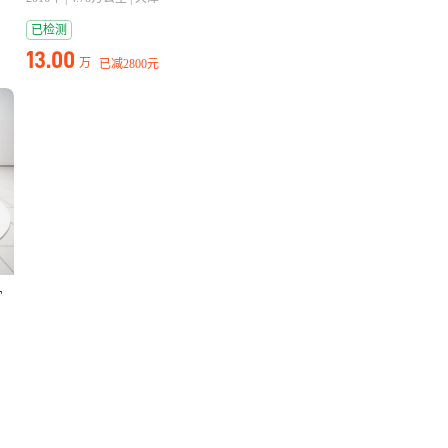
已检测
13.00
万
已减
2800元
T
N