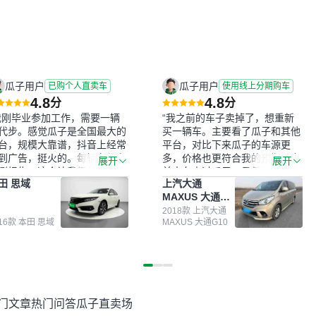
瓜子用户
瓜子用户
已购个人直卖车
使用线上分期购车
4.8
4.8
分
分
我刚毕业参加工作，需要一辆
“我之前的车子卖掉了，想重新
代步。感觉瓜子是全国最大的
买一辆车。主要看了瓜子和其他
台，规模大靠谱，抖音上经常
平台，对比下来瓜子的车源更
到广告，挺火的。每辆车都有
多，价格也更符合我的预期。之
展开
展开
测报告，这个让我很放心。去
前卖车来过瓜子，虽然价格没谈
田 思域
上汽大通
面买车全凭卖家一张嘴，不敢
成，但APP一直留着。瓜子毕竟
MAXUS 大通
。我买了本田思域，白色，过
是大平台，整体印象还好。我最
G10
次数少，公里数符合，虽然价
终买了一台上汽大通，18年的
2018款 上汽大通
016款 本田 思域
MAXUS 大通G10
比我心理预期略高一点，但瓜
车，公里数9万多，符合我的要
这么大的平台，车价贵点也正
求，颜色也是我喜欢的浅色。瓜
，毕竟有保障。其他平台上很
子能做线上分期，这一点很便
车没有第三方检测报告，不敢
捷，其他平台的分期需要到当地
。瓜子有检测有售后，多花点
办理，线上办不了，这是瓜子最
买个放心。从个人手里买车，
核心的额外价值。虽然我砍过一
门文章
热门问答
瓜子直卖场
格比车商那便宜，车况也有检
次价没成功，但不会影响对瓜子