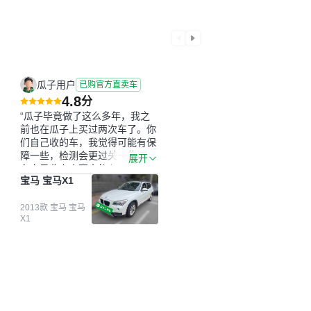
瓜子用户
已购官方直卖车
4.8
分
“瓜子毕竟做了这么多年，我之
前也在瓜子上买过两次车了。你
们自己收的车，我觉得可能有保
障一些，检测会更过关一些。平
展开
台自己收上来再卖的车，应该更
宝马 宝马X1
可靠。我买的是宝马X1，主要看
中它的价格和公里数比较合适。
另外，瓜子承诺无火烧、无事
2013款 宝马 宝马
X1
故、无泡水、无调表，在平台自
营上面买应该更有保障。二手车
肯定需要一个售后保障，这样更
安全、更放心，不像新车车况那
么好，剐蹭风险还是挺大的。售
后保障在我买车决策中的比重能
占到百分之七八十。个人车源的