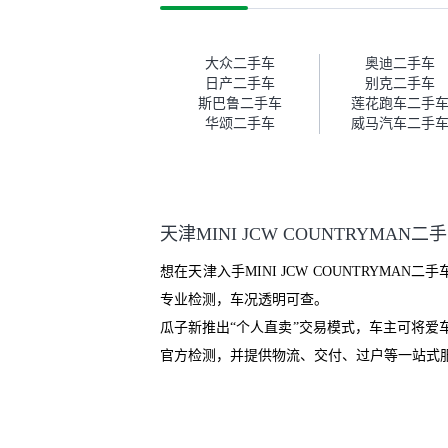
这次车况没问题。购车流程挺快
测
的，我第一天看车，第二天你们
就约我到店，我第三天去提的
车。去之前我提前跟交接人员说
大众二手车
奥迪二手车
好，到了之后要当着我的面再做
日产二手车
别克二手车
一次复检，你们也安排了师傅，
斯巴鲁二手车
莲花跑车二手
服务可以，速度很快。体验下来
华颂二手车
威马汽车二手
自营车的感觉是要比个人车好一
点。个人车主观性比较强，价格
超出卖家的心理预期后，他可能
直接就下架不卖了。而自营车你
们有最大的让步权利，还会再跟
天津MINI JCW COUNTRYMAN
我协商，主动权在平台手里。”
想在天津入手MINI JCW COUNTRY
专业检测，车况透明可查。
瓜子新推出“个人直卖”交易模式，车主可将
官方检测，并提供物流、交付、过户等一站式