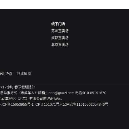
线下门店
苏州直卖场
成都直卖场
北京直卖场
使用协议
营业执照
 7x12小时 春节假期除外
方式（未成年人）邮箱:jubao@guazi.com 电话:010-89191670
旧机动车经纪（北京）有限公司的注册商标。
京ICP备15053955号-1 ICP证151071号
京公网安备11010502054846号