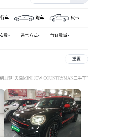
旅行车
跑车
皮卡
次数
进气方式
气缸数量
重置
到11辆
“
天津MINI JCW COUNTRYMAN二手车
”