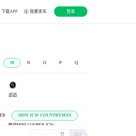
下载APP
我要卖车
登录
M
N
O
P
Q
迈迈
ER
MINI JCW COUNTRYMAN
电动MINI COOPER JCW
万
确定
 Roadster
-