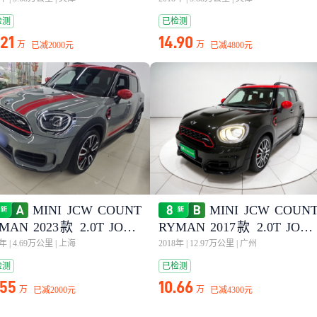
检测
已检测
.21
14.90
万
万
已减
2000元
已减
4800元
MINI JCW COUNT
MINI JCW COUN
MAN 2023款 2.0T JOHN
RYMAN 2017款 2.0T JOH
OPER WORKS
COOPER WORKS
3年
|
4.69万公里
|
上海
2018年
|
12.97万公里
|
广州
检测
已检测
.55
10.66
万
万
已减
2000元
已减
4300元