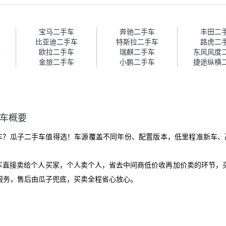
报告，很透明。”
的信任。能接受瓜子比线下贵
1000-2000元，因为瓜子有质
保，车子出小毛病维修更有保
障。”
宝马二手车
奔驰二手车
丰田二
比亚迪二手车
特斯拉二手车
路虎二
车
欧拉二手车
瑞麒二手车
东风风度
车
金旅二手车
小鹏二手车
捷途纵横
二手车概要
MAN二手车？瓜子二手车值得选！车源覆盖不同年份、配置版本，低里程准新车
爱车直接卖给个人买家，个人卖个人，省去中间商低价收再加价卖的环节，
服务，售后由瓜子兜底，买卖全程省心放心。