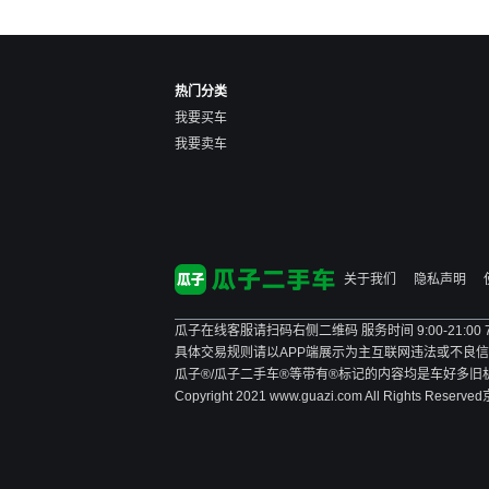
热门分类
我要买车
我要卖车
关于我们
隐私声明
瓜子在线客服请扫码右侧二维码 服务时间 9:00-21:00
具体交易规则请以APP端展示为主
互联网违法或不良信息举报
瓜子®/瓜子二手车®等带有®标记的内容均是车好多
Copyright 2021 www.guazi.com All Rights Reserved