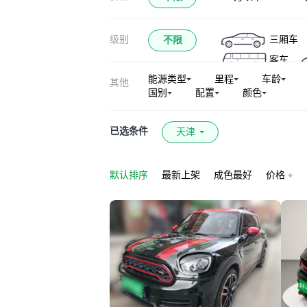
级别
三厢车
不限
客车
能源类型
里程
车龄
其他
国别
配置
颜色
已选条件
天津
默认排序
最新上架
成色最好
价格