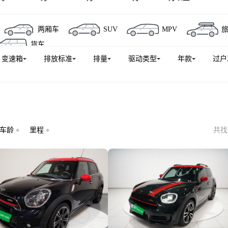
两厢车
SUV
MPV
货车
变速箱
排放标准
排量
驱动类型
年款
过户
车龄
里程
共找