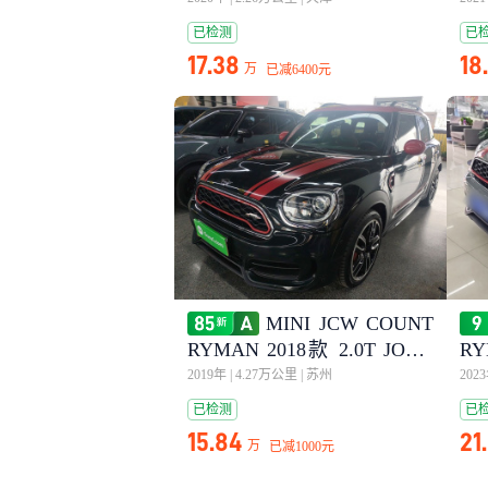
已检测
已
17.38
18
万
已减
6400元
MINI JCW COUNT
RYMAN 2018款 2.0T JOHN
RY
COOPER WORKS ALL-IN
CO
2019年
|
4.27万公里
|
苏州
202
已检测
已
15.84
21
万
已减
1000元