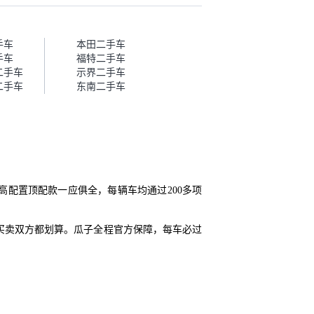
话，需要我自己联系卖家，我试
着联系过但没人回我；而自营车
我点了议价，就有销售加我微信
帮我谈价。自营车我讲过价，最
手车
本田二手车
后是通过花一块钱买优惠券的方
手车
福特二手车
式，便宜了800块钱成交。”
二手车
示界二手车
二手车
东南二手车
、高配置顶配款一应俱全，每辆车均通过200多项
买卖双方都划算。瓜子全程官方保障，每车必过