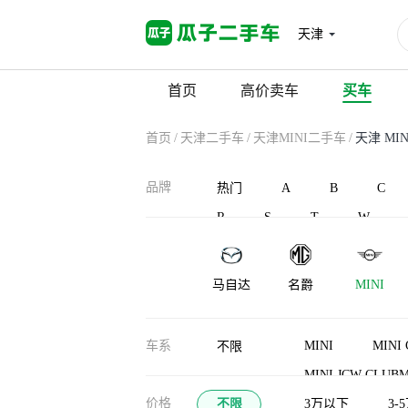
天津
首页
高价卖车
买车
首页
/
天津二手车
/
天津MINI二手车
/
天津 MIN
品牌
热门
A
B
C
R
S
T
W
马自达
名爵
MINI
车系
MINI
MINI 
不限
MINI JCW CLUB
价格
不限
MINI JCW PACE
3万以下
3-