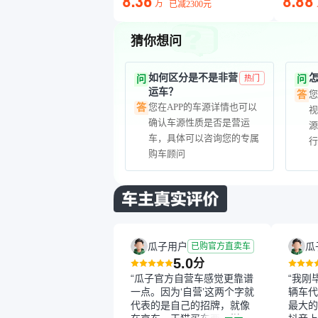
8.36
8.88
万
已减
2300元
猜你想问
如何区分是不是非营
问
热门
问
运车？
答
您在APP的车源详情也可以
答
确认车源性质是否是营运
车，具体可以咨询您的专属
购车顾问
瓜子用户
瓜
已购官方直卖车
5.0
分
“瓜子官方自营车感觉更靠谱
“我刚
一点。因为‘自营’这两个字就
辆车代
代表的是自己的招牌，就像
最大的