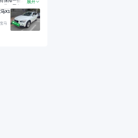
有保障一些，检测会
展开
一些。平台自己收上
马X1
的车，应该更可靠。
是宝马X1，主要看中
格和公里数比较合
 宝马
外，瓜子承诺无火
事故、无泡水、无调
平台自营上面买应该
障。二手车肯定需要
后保障，这样更安
放心，不像新车车况
，剐蹭风险还是挺大
后保障在我买车决策
重能占到百分之七八
人车源的话，需要我
系卖家，我试着联系
人回我；而自营车我
价，就有销售加我微
谈价。自营车我讲过
后是通过花一块钱买
的方式，便宜了800
交。”