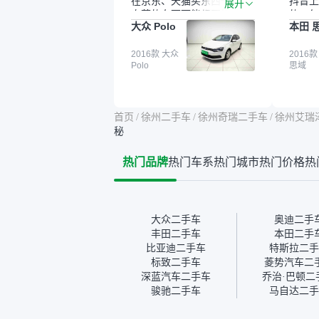
在京东、天猫买东西一样，
抖音上
展开
自营的东西可能都要好一
的。每
大众 Polo
本田 
点。就是这种刻板印象吧。
这个让
一开始买二手车的时候，我
车全凭
确实有担心过事故车、泡水
2016款 大众
买。我
2016款
Polo
思域
车这些问题。瓜子的检测报
色，过
告其实并不能完全打消顾
合，虽
虑，因为我也听说过一些报
略高一
告造假或者没检测出来的情
平台，
首页
/
徐州二手车
/
徐州奇瑞二手车
/
徐州艾瑞
况。我拿到你们的信息之
竟有保
秘
后，自己又在线上去做了一
车没有
些报告查询（用了其他平
敢买。
热门品牌
热门车系
热门城市
热门价格
热
台），同时也找了朋友帮忙
多花点
线下看车。结果跟你们的报
手里买
告是符合的，所以这次车况
宜，车
没问题。购车流程挺快的，
透明。
我第一天看车，第二天你们
大众二手车
奥迪二手
就约我到店，我第三天去提
丰田二手车
本田二手
的车。去之前我提前跟交接
比亚迪二手车
特斯拉二手
人员说好，到了之后要当着
标致二手车
菱势汽车二
我的面再做一次复检，你们
深蓝汽车二手车
乔治·巴顿二
也安排了师傅，服务可以，
骏驰二手车
马自达二手
速度很快。体验下来自营车
的感觉是要比个人车好一