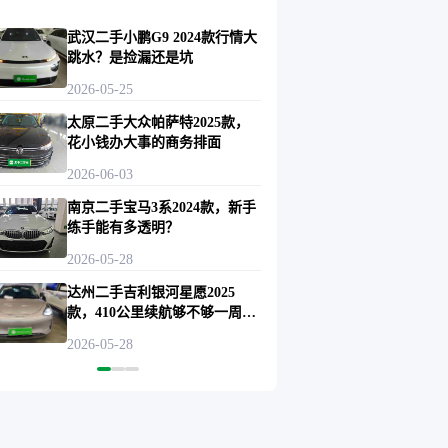
武汉二手小鹏G9 2024款行情大
跳水？是捡漏还是坑
2026-05-25
太原二手大众帕萨特2025款，
花小钱办大事的商务排面
2026-06-03
南京二手宝马3系2024款，新手
练手能有多透明？
2026-05-28
达州二手吉利银河星愿2025
款，410公里续航够不够一周通
勤？
2026-05-28