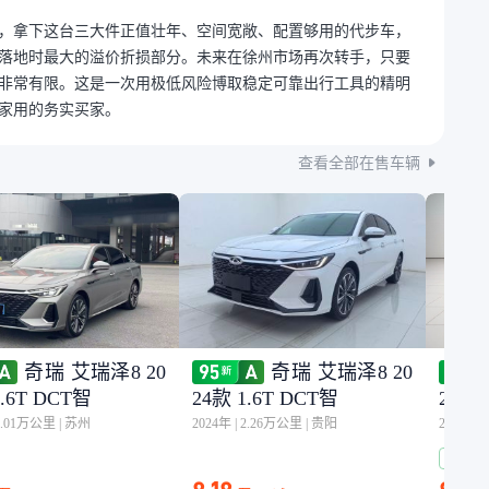
，拿下这台三大件正值壮年、空间宽敞、配置够用的代步车，
落地时最大的溢价折损部分。未来在徐州市场再次转手，只要
非常有限。这是一次用极低风险博取稳定可靠出行工具的精明
家用的务实买家。
查看全部在售车辆
奇瑞 艾瑞泽8 20
奇瑞 艾瑞泽8 20
1.6T DCT智
24款 1.6T DCT智
24款 
1.01万公里
|
苏州
2024年
|
2.26万公里
|
贵阳
2025年
|
已检测