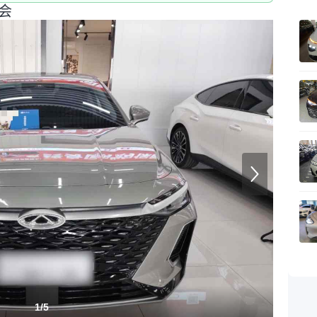
会
1
/
5