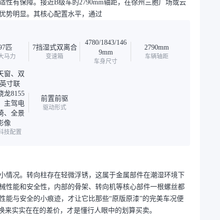
性有保障。接近B级车的2790mm轴距，在徐州三胞广场或云
优势明显。其核心配置水平，通过
4780/1843/146
97匹
7挡湿式双离合
2790mm
9mm
大马力
变速箱
车辆轴距
车身尺寸
天窗、双
.3英寸联
龙8155
前置前驱
、主驾电
驱动形式
椅、全景
影像
科技配置
小情况。转向柱存在轻微浮锈，这属于金属部件在潮湿环境下
械性能和安全性，内部的骨架、转向机等核心部件一根螺丝都
性能与安全的小痕迹，才让它比那些“原版原漆”的完美车况便
”换来实实在在的差价，才是懂行人眼中的划算买卖。