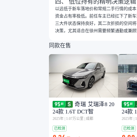
四、 低位持有的精明决策逻辑
以远低于新车落地价和常规二手行情的成本
资金占有率极低。前任车主已经扛下了新车
三大件状态保持良好，其二次折损的空间将
决策，尤其适合在徐州需要频繁通勤或兼顾
同款在售
奇瑞 艾瑞泽8 20
24款 1.6T DCT智
24款 
2025年
|
1.07万公里
|
成都
2025年
|
已检测
已检测