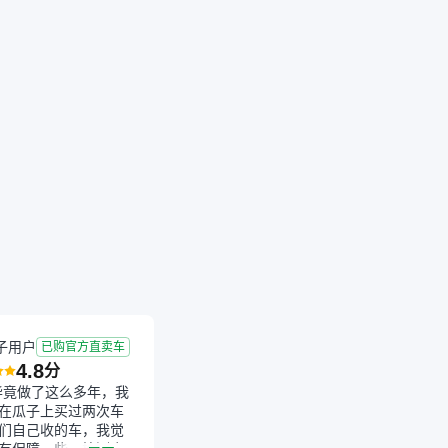
万
已减
1200元
子用户
已购官方直卖车
4.8
分
毕竟做了这么多年，我
在瓜子上买过两次车
们自己收的车，我觉