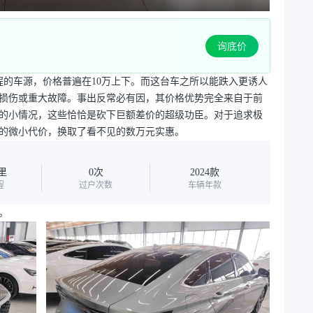
询底价
程的车源，价格普遍在10万上下。而这台车之所以能跌入更诱人
损伤或重大故障。事出反常必有因，其价格优势完全来自于前
的小情况，这些恰恰是砍下巨额差价的超级功臣。对于追求极
的微小代价，换取了看不见的数万元实惠。
公里
0次
2024款
程
过户次数
车辆年款
。