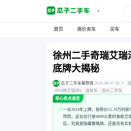
首页
高价卖车
买车
徐州二手奇瑞艾瑞泽
底牌大揭秘
瓜子二手车推荐官
2026-08-07 06:37
2024款艾瑞泽8
准新车
低价二手车
核心卖点速览
一台2024年上牌，指导价12.29万
然而，这台仅行驶4800公里的准新
后，究竟是隐藏着暗病，还是另有玄