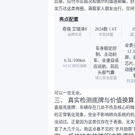
后悬，应付市区路况和偶尔的国道颠簸，舒适
龙万达这类商圈，满载家人朋友出行，空间
亮点配置
奇瑞 艾瑞泽8
2024款 1.6T
1
品牌车系
年款排量
最
全景
车身稳定控
12
制、主动刹
屏、骁
6.5L/100km
车、全速自适
芯片
WLTC综合油耗
应巡航、前后
动座
头部气囊
核心安全配置
舒适
可以一览无余。
三、 真实检测底牌与价值换算
直接亮底牌：车辆存在几处不伤及核心的微
的正常氧化现象，完全不影响转向系统的机
没动过。正是因为这类仅存在于表面、无关
宜了大几千元。用这点看不见的“岁月勋章