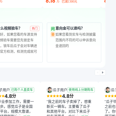
8.18
8.45
万
万
已减
1300元
怎么视频验车？
意向金可以退吗？
热门
问
您好，如果您看的车源支持
如果您看到实车与检测披露
答
视频验车需要您先锁定车
范围内不符的可以申诉意向
源，锁车后瓜子会对车辆进
金退回的
行官方检测，检测完成就可
以进行视频验车了
子用户
瓜子用户
瓜
已购个人直卖车
使用线上分期购车
4.8
4.8
分
分
毕业参加工作，需要一
“我之前的车子卖掉了，想重
“瓜子
步。感觉瓜子是全国
新买一辆车。主要看了瓜子
之前也
平台，规模大靠谱，
和其他平台，对比下来瓜子
了。你