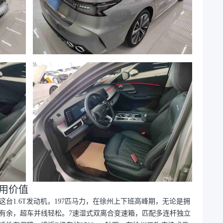
用价值
台1.6T发动机，197匹马力，在徐州上下班高峰期，无论是拥
有余，超车并线轻松。7速湿式双离合变速箱，匹配多连杆独立