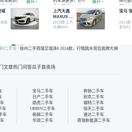
经常刷到广告，挺火
的车源更多，价格也更符合
得可能
展开
展开
辆车都有检测报告，
我的预期。之前卖车来过瓜
更过关
思域
上汽大通
宝马 宝
我很放心。去外面买
子，虽然价格没谈成，但
来再卖
MAXUS 大
卖家一张嘴，不敢
APP一直留着。瓜子毕竟是
我买的
通G10
买了本田思域，白
 本田
大平台，整体印象还好。我
2018款 上汽
它的价
2013款
大通MAXUS
宝马X1
户次数少，公里数符
最终买了一台上汽大通，18
适。另
大通G10
然价格比我心理预期
年的车，公里数9万多，符
烧、无
点，但瓜子这么大的
合我的要求，颜色也是我喜
表，在
车价贵点也正常，毕
欢的浅色。瓜子能做线上分
更有保
泽8二手车
/
徐州二手奇瑞艾瑞泽8 2024款，行情跳水背后底牌大揭
障。其他平台上很多
期，这一点很便捷，其他平
一个售
第三方检测报告，不
台的分期需要到当地办理，
全、更
瓜子有检测有售后，
线上办不了，这是瓜子最核
那么好
门文章
热门问答
瓜子直卖场
钱买个放心。从个人
心的额外价值。虽然我砍过
的。售
车，价格比车商那便
一次价没成功，但不会影响
中的比
况也有检测报告，很
对瓜子的信任。能接受瓜子
十。个
”
比线下贵1000-2000元，因
自己联
为瓜子有质保，车子出小毛
过但没
车
宝马二手车
奔驰二手车
病维修更有保障。”
点了议
车
日产二手车
别克二手车
信帮我
车
路虎二手车
福特二手车
价，最
手车
OBBIN二手车
恒天二手车
优惠券
手车
极越二手车
速达二手车
块钱成
车
华颂二手车
奇瑞新能源二手车