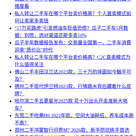
维度看
私人转让二手车在哪个平台卖价格高？个人直卖模式如
何让卖家多卖钱
“17万买路虎”引发燃油车贬值恐慌？瓜子二手车5月数
据：别慌，选对渠道还能多卖10%
瓜子半年数据报告发布：交易量全国第一，二手车消费
迎来"质价比"时代
私人转让二手车在哪个平台卖价格高？C2C直卖模式为
什么值得关注
佛山二手丰田汉兰达2023款，三十万的排面如今触手可
及？
德州二手现代伊兰特2023款，行情跳水背后藏着什么底
牌？
哈尔滨二手五菱星光2025款 花十万出头开走准新大电
车？
东莞二手哈弗H6 2022年款，空间大油耗低，养车成本高
不高？
郑州二手鸿蒙智行问界M7 2026款，新手防坑练手首选