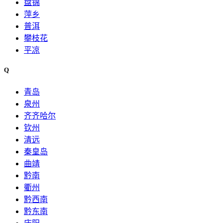
盘锦
萍乡
普洱
攀枝花
平凉
Q
青岛
泉州
齐齐哈尔
钦州
清远
秦皇岛
曲靖
黔南
衢州
黔西南
黔东南