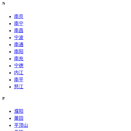
N
南京
南宁
南昌
宁波
南通
南阳
南充
宁德
内江
南平
怒江
P
濮阳
莆田
平顶山