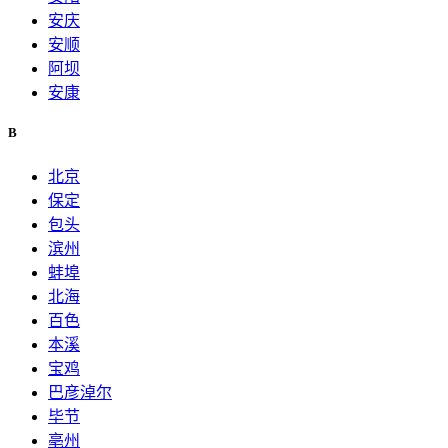
安庆
安顺
阿坝
安康
B
北京
保定
包头
滨州
蚌埠
北海
百色
本溪
宝鸡
巴彦淖尔
毕节
亳州