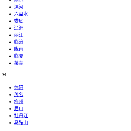
漯河
六盘水
娄底
辽源
丽江
临沧
陇南
临夏
莱芜
M
绵阳
茂名
梅州
眉山
牡丹江
马鞍山