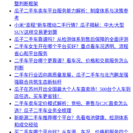
整判断框架
瓜子二手车卖车平台服务能力解析：制度体系与决策参
考
小米“澎程”新车搅动二手行情？瓜子揭秘：中大/大型
SUV这样交易更划算
瓜子二手车靠谱吗？从检测体系到售后保障的全面评测
二手车女生开在哪个平台买好？重点看车况透明、流程
省心和平台服务
二手车平台哪个更靠谱？看车况、价格和交易服务怎么
判断
二手车行业迈向高质量发展，瓜子二手车与北汽鹏龙强
强联合共筑生态新标杆
瓜子在苏州开出全国最大个人车直卖场！500台个人车到
店任选，买车更省钱！
二手车卖车定价模式解析：竞拍、寄售与C2C直卖怎么
选？瓜子二手车业务全梳理
新能源二手车推荐哪个平台？先看电池健康、检测体系
和成交经验
买二手车哪个平台好？从车源、车况、价格和服务四个