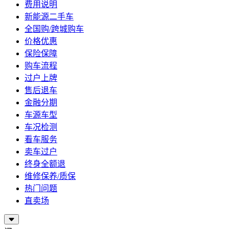
费用说明
新能源二手车
全国购/跨城购车
价格优惠
保险保障
购车流程
过户上牌
售后退车
金融分期
车源车型
车况检测
看车服务
卖车过户
终身全额退
维修保养/质保
热门问题
直卖场