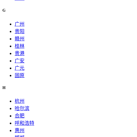
G
广州
贵阳
赣州
桂林
贵港
广安
广元
固原
H
杭州
哈尔滨
合肥
呼和浩特
惠州