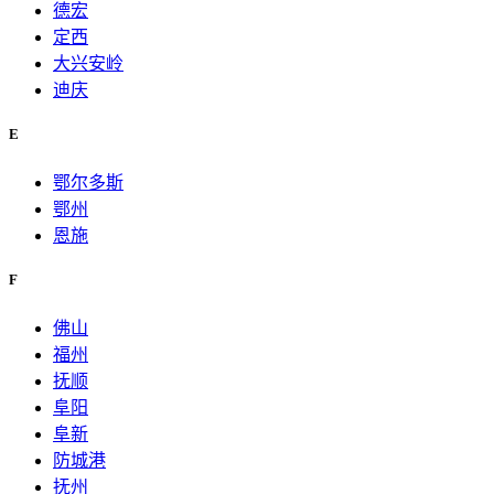
德宏
定西
大兴安岭
迪庆
E
鄂尔多斯
鄂州
恩施
F
佛山
福州
抚顺
阜阳
阜新
防城港
抚州