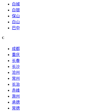
白城
白银
保山
白山
巴中
C
成都
重庆
长春
长沙
沧州
常州
长治
赤峰
滁州
承德
常德