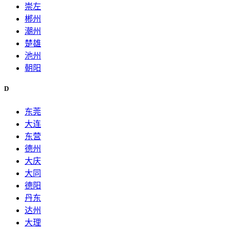
崇左
郴州
潮州
楚雄
池州
朝阳
D
东莞
大连
东营
德州
大庆
大同
德阳
丹东
达州
大理