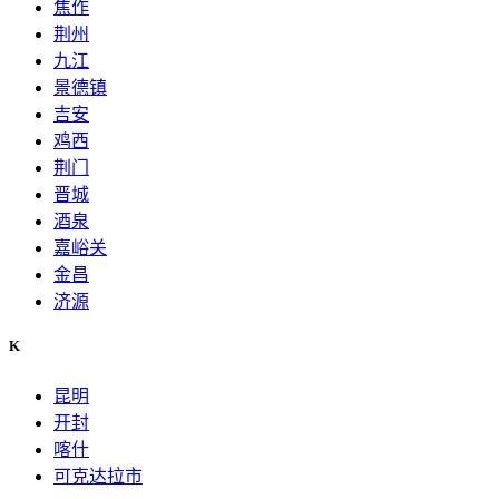
焦作
荆州
九江
景德镇
吉安
鸡西
荆门
晋城
酒泉
嘉峪关
金昌
济源
K
昆明
开封
喀什
可克达拉市