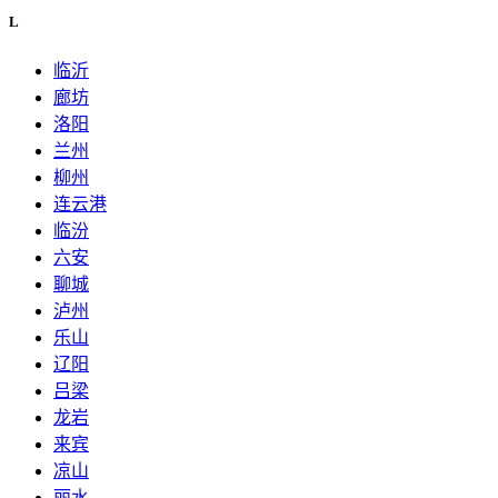
L
临沂
廊坊
洛阳
兰州
柳州
连云港
临汾
六安
聊城
泸州
乐山
辽阳
吕梁
龙岩
来宾
凉山
丽水