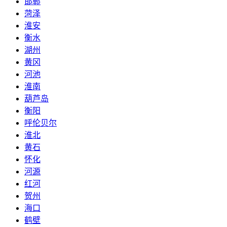
邯郸
菏泽
淮安
衡水
湖州
黄冈
河池
淮南
葫芦岛
衡阳
呼伦贝尔
淮北
黄石
怀化
河源
红河
贺州
海口
鹤壁