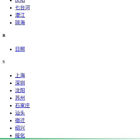
庆阳
七台河
潜江
琼海
R
日照
S
上海
深圳
沈阳
苏州
石家庄
汕头
宿迁
绍兴
绥化