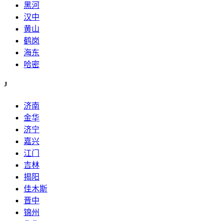
黑河
汉中
黄山
鹤岗
海东
哈密
J
济南
金华
济宁
嘉兴
江门
吉林
揭阳
佳木斯
晋中
锦州