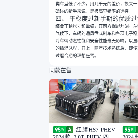
类车型低了不少。用几千元的差价，换来一
磕碰的新手来说，是极高容错率的选择。
四、 平稳度过新手期的优质过
结合车辆尺寸和坐姿，其前方视野开阔，A
气候下，车辆的通风盘式刹车和各项电子稳
对车辆动态性能和安全性能毫无影响。以显
的插混SUV，开上一两年技术熟练后，即
过磨合期的理想座驾。
同款在售
红旗HS7 PHEV
2024款 2.0T PHEV 四驱
2024