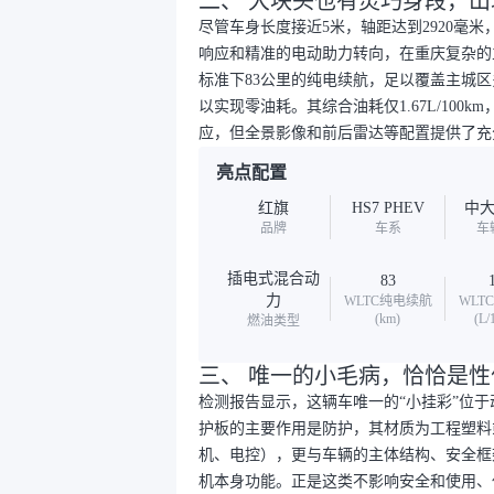
二、 大块头也有灵巧身段，
尽管车身长度接近5米，轴距达到2920毫
响应和精准的电动助力转向，在重庆复杂的
标准下83公里的纯电续航，足以覆盖主城
以实现零油耗。其综合油耗仅1.67L/10
应，但全景影像和前后雷达等配置提供了充
亮点配置
红旗
HS7 PHEV
中大
品牌
车系
车
插电式混合动
83
力
WLTC纯电续航
WLT
(km)
(L/
燃油类型
三、 唯一的小毛病，恰恰是
检测报告显示，这辆车唯一的“小挂彩”位
护板的主要作用是防护，其材质为工程塑料
机、电控），更与车辆的主体结构、安全框
机本身功能。正是这类不影响安全和使用、