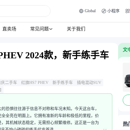
Global
小程序
直卖场
常见问题
关于我们
文
PHEV 2024款，新手练手车
重庆二手车
红旗HS7 PHEV
新手练手车
插电混动SUV
南
大的恐惧往往源于信息不对称和车况未知。今天这台车，
完全全亮在明面上。它拥有准新的车龄和极低的里程，价
是，其机械状态稳定，无需担心频繁维修。这正是一台为
热
明且不怕小磕碰的练手代步首选。