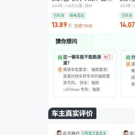
旗畅版 7座
旗畅版
2024年
|
1.69万公里
|
苏州
2024年
|
已检测
插电混动
已检测
13.89
14.07
万
已减
7700元
猜你想问
这一辆车能不能跑滴
问
热门
问
滴？
答
滴滴车型要求： 轴距要求：
答
果
滴滴对快车和专车的轴距要
求不同。 快车：轴距
≥2650mm 专车：轴距
≥2700mm 续航要求：部分地
区对新能源网约车的续航有
要求（通常≥300km） 您可
以根据以上信息来判断是否
能符合要求。
瓜子用户
瓜
已购官方直卖车