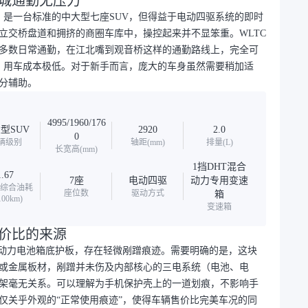
山城通勤无压力
米，是一台标准的中大型七座SUV，但得益于电动四驱系统的即时
立交桥盘道和拥挤的商圈车库中，操控起来并不显笨重。WLTC
区多数日常通勤，在江北嘴到观音桥这样的通勤路线上，完全可
0km，用车成本极低。对于新手而言，庞大的车身虽然需要稍加适
分辅助。
4995/1960/176
型SUV
2920
2.0
0
辆级别
轴距(mm)
排量(L)
长宽高(mm)
1挡DHT混合
1.67
7座
电动四驱
动力专用变速
C综合油耗
座位数
驱动方式
箱
100km)
变速箱
性价比的来源
于动力电池箱底护板，存在轻微剐蹭痕迹。需要明确的是，这块
或金属板材，剐蹭并未伤及内部核心的三电系统（电池、电
架毫无关系。可以理解为手机保护壳上的一道划痕，不影响手
仅关乎外观的“正常使用痕迹”，使得车辆售价比完美车况的同