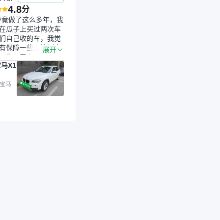
4.8
分
毕竟做了这么多年，我
在瓜子上买过两次车
们自己收的车，我觉
有保障一些，检测会
展开
一些。平台自己收上
马X1
的车，应该更可靠。
是宝马X1，主要看中
格和公里数比较合
 宝马
外，瓜子承诺无火
事故、无泡水、无调
平台自营上面买应该
障。二手车肯定需要
后保障，这样更安
放心，不像新车车况
，剐蹭风险还是挺大
后保障在我买车决策
重能占到百分之七八
人车源的话，需要我
系卖家，我试着联系
人回我；而自营车我
价，就有销售加我微
谈价。自营车我讲过