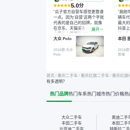
5.0
分
“瓜子官方自营车感觉更靠谱
“我刚
一点。因为‘自营’这两个字就
辆车代
代表的是自己的招牌，就像
最大的
在京东、天猫买东西一样，
抖音上
展开
自营的东西可能都要好一
的。每
大众 Polo
本田 
点。就是这种刻板印象吧。
这个让
一开始买二手车的时候，我
车全凭
确实有担心过事故车、泡水
2016款 大众
买。我
2016款
Polo
思域
车这些问题。瓜子的检测报
色，过
告其实并不能完全打消顾
合，虽
虑，因为我也听说过一些报
略高一
告造假或者没检测出来的情
平台，
首页
/
重庆二手车
/
重庆红旗二手车
/
重庆红旗H
况。我拿到你们的信息之
竟有保
有多透明？
后，自己又在线上去做了一
车没有
些报告查询（用了其他平
敢买。
热门品牌
热门车系
热门城市
热门价格
热
台），同时也找了朋友帮忙
多花点
线下看车。结果跟你们的报
手里买
告是符合的，所以这次车况
宜，车
没问题。购车流程挺快的，
透明。
我第一天看车，第二天你们
大众二手车
奥迪二手
就约我到店，我第三天去提
丰田二手车
本田二手
的车。去之前我提前跟交接
比亚迪二手车
特斯拉二手