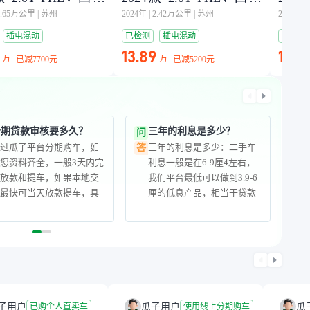
 7座
旗畅版 7座
旗畅版
1.65万公里
|
苏州
2024年
|
2.42万公里
|
苏州
2024年
|
插电混动
已检测
插电混动
已检测
13.89
14.4
万
万
已减
7700元
已减
5200元
分期贷款审核要多久？
三年的利息是多少？
问
通过瓜子平台分期购车，如
三年的利息是多少：二手车
答
您资料齐全，一般3天内完
利息一般是在6-9厘4左右，
成放款和提车，如果本地交
我们平台最低可以做到3.9-6
易最快可当天放款提车，具
厘的低息产品，相当于贷款
体放款速度取决于您办理过
一万块钱一个月39-94左右的
户和车辆抵押手续的速度。
利息。利息的总额等于月供x
期数-贷款额，您选择好分期
方案，就能算个大概了
子用户
瓜子用户
瓜
已购个人直卖车
使用线上分期购车