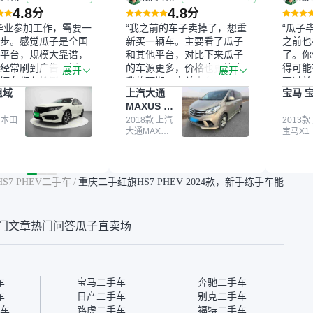
4.8
4.8
分
分
毕业参加工作，需要一
“我之前的车子卖掉了，想重
“瓜子
步。感觉瓜子是全国
新买一辆车。主要看了瓜子
之前也
平台，规模大靠谱，
和其他平台，对比下来瓜子
了。你
经常刷到广告，挺火
的车源更多，价格也更符合
得可能
展开
展开
辆车都有检测报告，
我的预期。之前卖车来过瓜
更过关
思域
上汽大通
宝马 宝
我很放心。去外面买
子，虽然价格没谈成，但
来再卖
MAXUS 大
卖家一张嘴，不敢
APP一直留着。瓜子毕竟是
我买的
通G10
买了本田思域，白
 本田
大平台，整体印象还好。我
2018款 上汽
它的价
2013款
大通MAXUS
宝马X1
户次数少，公里数符
最终买了一台上汽大通，18
适。另
大通G10
然价格比我心理预期
年的车，公里数9万多，符
烧、无
点，但瓜子这么大的
合我的要求，颜色也是我喜
表，在
车价贵点也正常，毕
欢的浅色。瓜子能做线上分
更有保
S7 PHEV二手车
/
重庆二手红旗HS7 PHEV 2024款，新手练手车能
障。其他平台上很多
期，这一点很便捷，其他平
一个售
第三方检测报告，不
台的分期需要到当地办理，
全、更
瓜子有检测有售后，
线上办不了，这是瓜子最核
那么好
门文章
热门问答
瓜子直卖场
钱买个放心。从个人
心的额外价值。虽然我砍过
的。售
车，价格比车商那便
一次价没成功，但不会影响
中的比
况也有检测报告，很
对瓜子的信任。能接受瓜子
十。个
”
比线下贵1000-2000元，因
自己联
为瓜子有质保，车子出小毛
过但没
车
宝马二手车
奔驰二手车
病维修更有保障。”
点了议
车
日产二手车
别克二手车
信帮我
车
路虎二手车
福特二手车