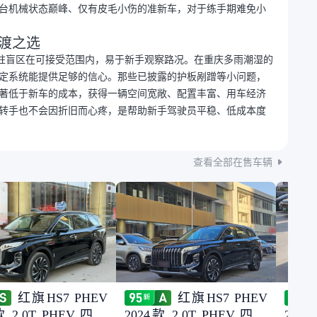
台机械状态巅峰、仅有皮毛小伤的准新车，对于练手期难免小
渡之选
柱盲区在可接受范围内，易于新手观察路况。在重庆多雨潮湿的
定系统能提供足够的信心。那些已披露的护板剐蹭等小问题，
著低于新车的成本，获得一辆空间宽敞、配置丰富、用车经济
便转手也不会因折旧而心疼，是帮助新手驾驶员平稳、低成本度
查看全部在售车辆
红旗HS7 PHEV
红旗HS7 PHEV
款 2.0T PHEV 四驱
2024款 2.0T PHEV 四驱
2024