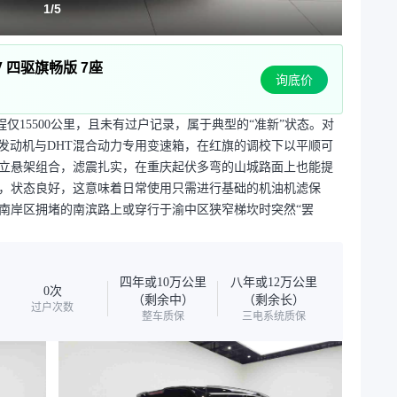
1
/
5
HEV 四驱旗畅版 7座
询底价
驶里程仅15500公里，且未有过户记录，属于典型的“准新”状态。对
T发动机与DHT混合动力专用变速箱，在红旗的调校下以平顺可
立悬架组合，滤震扎实，在重庆起伏多弯的山城路面上也能提
，状态良好，这意味着日常使用只需进行基础的机油机滤保
南岸区拥堵的南滨路上或穿行于渝中区狭窄梯坎时突然“罢
四年或10万公里
八年或12万公里
0次
（剩余中）
（剩余长）
过户次数
整车质保
三电系统质保