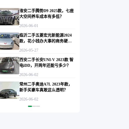
淮安二手腾势D9 2025款，七座
大空间养车成本有多低？
2026-06-01
临沂二手五菱宏光新能源2024
款，花小钱办大事的商务硬通
货？
2026-05-27
西安二手长安UNI-V 2023款 智
电iDD，开两年还能亏多少？
2026-06-02
常州二手奥迪A7L 2023年款，
新手买豪车真敢这么透明？
2026-06-02