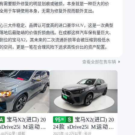
有需要额外修复的明显划痕或破损，本身就是一种巨大的价
全用于车辆使用本身，无需为修复外观而额外支出。
心三大件稳定、品牌认可度高的进口豪华SUV，这是一次典型
落地后最陡峭的价值折损曲线。在成都这样汽车保有量巨大、
到位的宝马X2，其未来的二次流通折损率会被压缩到极低水
的空间，更是一笔在合理风险下追求高性价比的资产配置。
查看全部在售车辆
宝马X2(进口) 20
宝马X2(进口) 20
sDrive25i M运动套
24款 sDrive25i M运动套
装
1.44万公里
|
成都
2025年
|
0.2万公里
|
长沙