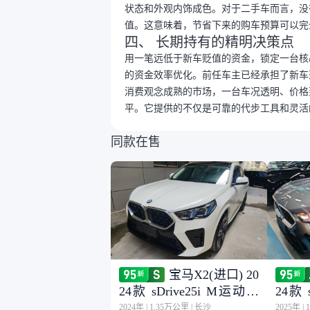
状态和外观内饰成色。对于二手车而言，没
值。这意味着，节省下来的购车预算可以完
四、 长期持有的精明决策点
用一笔远低于新车贬值的资金，锁定一台核
的资金效率优化。前任车主已经承担了新车
消费观念成熟的市场，一台车况透明、价格
平。它提供的不仅是可靠的代步工具和灵活
同款在售
宝马X2(进口) 20
24款 sDrive25i M运动套
24款 
装
装
2024年
|
1.35万公里
|
长沙
2025年
|