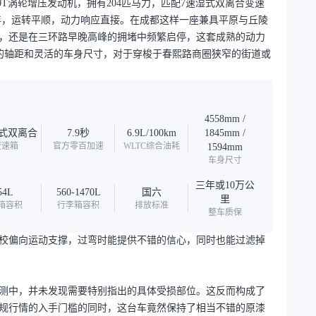
0T涡轮增压发动机，拥有204匹马力，匹配7速湿式双离合变速
壮年，运转平顺，动力响应直接。在成都这样一座兼具平原与丘陵
，还是在三环路早晚高峰的拥堵中频繁启停，这套成熟的动力
m的轴距和灵活的车身尺寸，对于穿梭于春熙路商圈狭窄的街道或
4558mm /
湿式双离合
7.9秒
6.9L/100km
1845mm /
变速箱
官方零百加速
WLTC综合油耗
1594mm
车身尺寸
三年或10万公
54L
560-1470L
国六
里
箱容积
行李箱容积
排放标准
整车质保
校偏向运动支撑，过弯时能提供不错的信心，同时也能过滤掉
测中，并未发现需要特别指出的具体受损部位。这反而构成了
规行情的入手门槛的同时，这台车竟然保持了相当不错的原漆