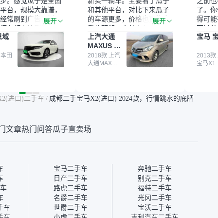
步。感觉瓜子是全国
新买一辆车。主要看了瓜子
之前也
平台，规模大靠谱，
和其他平台，对比下来瓜子
了。你
经常刷到广告，挺火
的车源更多，价格也更符合
得可能
展开
展开
辆车都有检测报告，
我的预期。之前卖车来过瓜
更过关
思域
上汽大通
宝马 宝
我很放心。去外面买
子，虽然价格没谈成，但
来再卖
MAXUS 大
卖家一张嘴，不敢
APP一直留着。瓜子毕竟是
我买的
通G10
买了本田思域，白
 本田
大平台，整体印象还好。我
2018款 上汽
它的价
2013款
大通MAXUS
宝马X1
户次数少，公里数符
最终买了一台上汽大通，18
适。另
大通G10
然价格比我心理预期
年的车，公里数9万多，符
烧、无
点，但瓜子这么大的
合我的要求，颜色也是我喜
表，在
车价贵点也正常，毕
欢的浅色。瓜子能做线上分
更有保
2(进口)二手车
/
成都二手宝马X2(进口) 2024款，行情跳水的底牌
障。其他平台上很多
期，这一点很便捷，其他平
一个售
第三方检测报告，不
台的分期需要到当地办理，
全、更
瓜子有检测有售后，
线上办不了，这是瓜子最核
那么好
门文章
热门问答
瓜子直卖场
钱买个放心。从个人
心的额外价值。虽然我砍过
的。售
车，价格比车商那便
一次价没成功，但不会影响
中的比
况也有检测报告，很
对瓜子的信任。能接受瓜子
十。个
”
比线下贵1000-2000元，因
自己联
为瓜子有质保，车子出小毛
过但没
车
宝马二手车
奔驰二手车
病维修更有保障。”
点了议
车
日产二手车
别克二手车
信帮我
车
路虎二手车
福特二手车
价，最
车
名爵二手车
光冈二手车
优惠券
手车
世爵二手车
宝沃二手车
块钱成
手车
小虎二手车
吉利汽车二手车