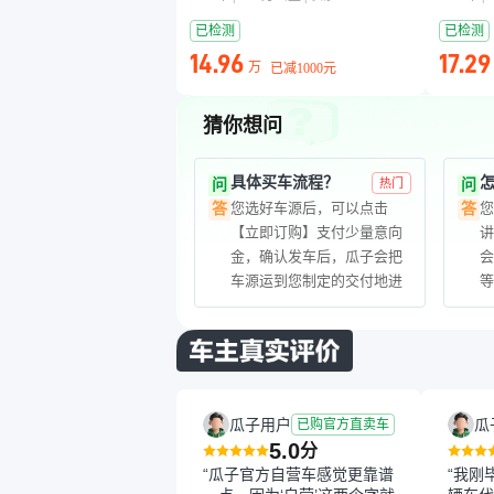
已检测
已检测
14.96
17.29
万
已减
1000元
猜你想问
具体买车流程？
问
热门
问
您选好车源后，可以点击
答
答
【立即订购】支付少量意向
金，确认发车后，瓜子会把
车源运到您制定的交付地进
行交付，具体您可以咨询您
的专属购车顾问
瓜子用户
瓜
已购官方直卖车
5.0
分
“瓜子官方自营车感觉更靠谱
“我刚