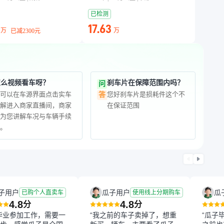
已检测
17.63
万
万
已减
2300元
怎么视频看车呀？
刹车片在保障范围内吗？
问
您可以在车源界面点击实车
您好刹车片是损耗件这个不
答
讲解进入商家直播间，商家
在保证范围
会为您讲解车况与车辆手续
等。
子用户
瓜子用户
瓜
已购个人直卖车
使用线上分期购车
4.8
4.8
分
分
毕业参加工作，需要一
“我之前的车子卖掉了，想重
“瓜子