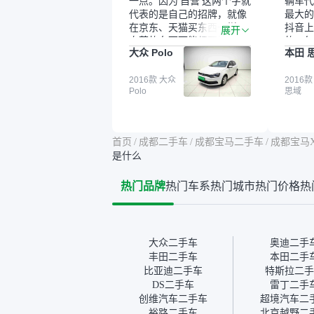
一点。因为‘自营’这两个字就
辆车代
代表的是自己的招牌，就像
最大的
在京东、天猫买东西一样，
抖音上
展开
自营的东西可能都要好一
的。每
大众 Polo
本田 
点。就是这种刻板印象吧。
这个让
一开始买二手车的时候，我
车全凭
确实有担心过事故车、泡水
2016款 大众
买。我
2016款
Polo
思域
车这些问题。瓜子的检测报
色，过
告其实并不能完全打消顾
合，虽
虑，因为我也听说过一些报
略高一
告造假或者没检测出来的情
平台，
首页
/
成都二手车
/
成都宝马二手车
/
成都宝马X
况。我拿到你们的信息之
竟有保
是什么
后，自己又在线上去做了一
车没有
些报告查询（用了其他平
敢买。
热门品牌
热门车系
热门城市
热门价格
热
台），同时也找了朋友帮忙
多花点
线下看车。结果跟你们的报
手里买
告是符合的，所以这次车况
宜，车
没问题。购车流程挺快的，
透明。
我第一天看车，第二天你们
大众二手车
奥迪二手
就约我到店，我第三天去提
丰田二手车
本田二手
的车。去之前我提前跟交接
比亚迪二手车
特斯拉二手
人员说好，到了之后要当着
DS二手车
雷丁二手
我的面再做一次复检，你们
创维汽车二手车
超境汽车二
也安排了师傅，服务可以，
裕路二手车
北京越野二