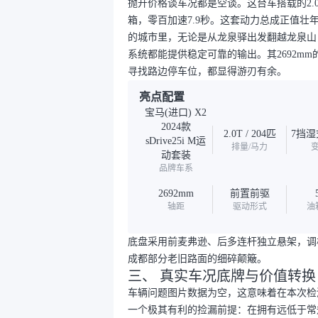
抛开价格谈车况都是空谈。这台车搭载的2.
箱，零百加速7.9秒。这套动力总成正值
的城市里，无论是从龙泉驿出发翻越龙泉山
系统都能提供稳定可靠的输出。其2692m
寻找路边停车位，都显得游刃有余。
亮点配置
宝马(进口) X2
2024款
2.0T / 204匹
7挡
sDrive25i M运
排量/马力
动套装
品牌车系
2692mm
前置前驱
轴距
驱动形式
油
底盘采用前麦弗逊、后多连杆独立悬架，调
成都部分老旧路面的细碎颠簸。
三、 真实车况底牌与价值转换
车辆问题图片数据为空，这意味着在本次检
一个极其有利的捡漏前提：在拥有远低于常