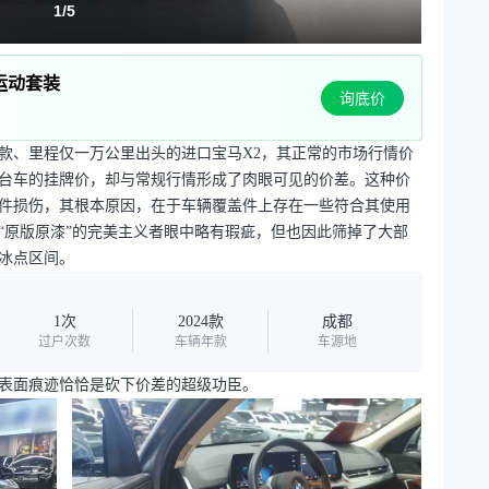
1
/
5
 M运动套装
询底价
4款、里程仅一万公里出头的进口宝马X2，其正常的市场行情价
台车的挂牌价，却与常规行情形成了肉眼可见的价差。这种价
件损伤，其根本原因，在于车辆覆盖件上存在一些符合其使用
“原版原漆”的完美主义者眼中略有瑕疵，但也因此筛掉了大部
冰点区间。
1次
2024款
成都
过户次数
车辆年款
车源地
表面痕迹恰恰是砍下价差的超级功臣。