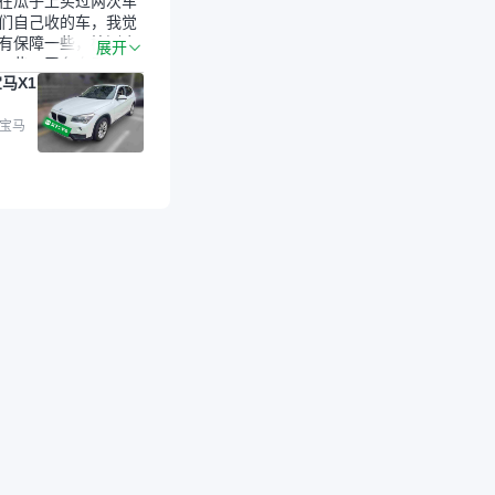
在瓜子上买过两次车
们自己收的车，我觉
有保障一些，检测会
展开
一些。平台自己收上
马X1
的车，应该更可靠。
是宝马X1，主要看中
格和公里数比较合
 宝马
外，瓜子承诺无火
事故、无泡水、无调
平台自营上面买应该
障。二手车肯定需要
后保障，这样更安
放心，不像新车车况
，剐蹭风险还是挺大
后保障在我买车决策
重能占到百分之七八
人车源的话，需要我
系卖家，我试着联系
人回我；而自营车我
价，就有销售加我微
谈价。自营车我讲过
后是通过花一块钱买
的方式，便宜了800
交。”