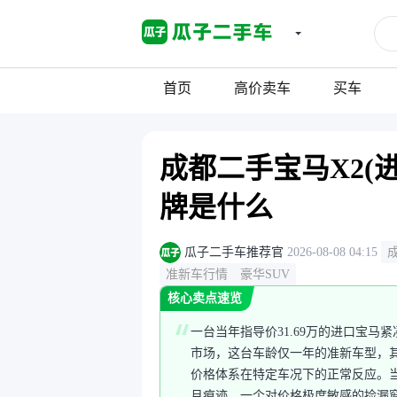
首页
高价卖车
买车
成都二手宝马X2(进
牌是什么
瓜子二手车推荐官
2026-08-08 04:15
准新车行情
豪华SUV
核心卖点速览
一台当年指导价31.69万的进口宝马
市场，这台车龄仅一年的准新车型，
价格体系在特定车况下的正常反应。
月痕迹，一个对价格极度敏感的捡漏