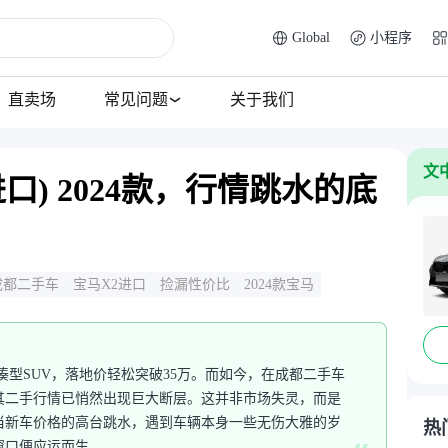
Global
小程序
直卖场
常见问题
关于我们
文
口) 2024款，行情跳水的底
成都二手车
宝马X2进口
捡漏性价比
2024款宝马
紧凑型SUV，落地价轻松突破35万。而如今，在成都二手车
其二手行情已悄然出现巨大断层。这并非市场失灵，而是
当新车价格的高台跳水，遇到车辆本身一些无伤大雅的岁
热
窗口便应运而生。