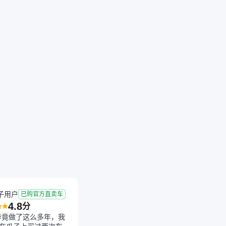
子用户
已购官方直卖车
4.8
分
毕竟做了这么多年，我