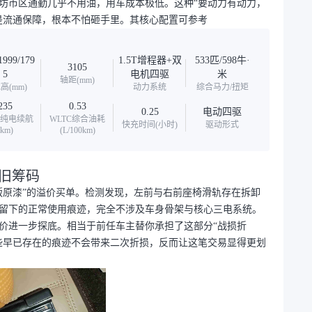
日常在廊坊市区通勤几乎不用油，用车成本极低。这种“要动力有动力，
是流通保障，根本不怕砸手里。其核心配置可参考
1999/179
1.5T增程器+双
533匹/598牛·
3105
5
电机四驱
米
轴距(mm)
高(mm)
动力系统
综合马力/扭矩
235
0.53
0.25
电动四驱
C纯电续航
WLTC综合油耗
快充时间(小时)
驱动形式
(km)
(L/100km)
旧筹码
版原漆”的溢价买单。检测发现，左前与右前座椅滑轨存在拆卸
留下的正常使用痕迹，完全不涉及车身骨架与核心三电系统。
价进一步探底。相当于前任车主替你承担了这部分“战损折
些早已存在的痕迹不会带来二次折损，反而让这笔交易显得更划