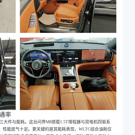
通率
大件与能耗。这台问界M8搭载1.5T增程器与双电机四驱系
秒，性能底气十足。更关键的是其能耗表现，WLTC综合油耗仅