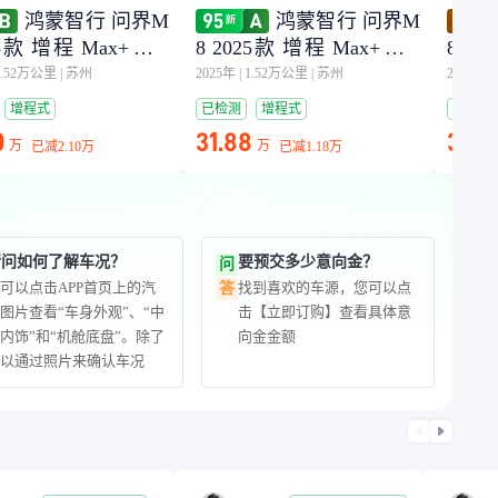
鸿蒙智行 问界M
鸿蒙智行 问界M
25款 增程 Max+版 5
8 2025款 增程 Max+版 5
8 20
Wh 5座版 (192线激光
3.4kWh 5座版 (192线激光
3.4k
0.52万公里
|
苏州
2025年
|
1.52万公里
|
苏州
2026年
|
）
雷达）
雷达
增程式
已检测
增程式
已检测
0
31.88
34.3
万
万
已减
2.10万
已减
1.18万
请问如何了解车况？
要预交多少意向金？
问
可以点击APP首页上的汽
找到喜欢的车源，您可以点
答
图片查看“车身外观”、“中
击【立即订购】查看具体意
内饰”和“机舱底盘”。除了
向金金额
可以通过照片来确认车况
外，平台现在还可以在线看
车，您可以进一步通过视频
看到真实车源，平台也会免
费复检，严格把关并杜绝车
辆重大事故、火烧、泡水。