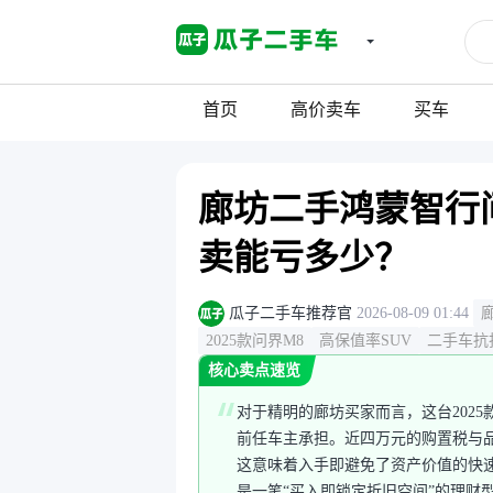
首页
高价卖车
买车
廊坊二手鸿蒙智行问
卖能亏多少？
瓜子二手车推荐官
2026-08-09 01:44
2025款问界M8
高保值率SUV
二手车抗
核心卖点速览
对于精明的廊坊买家而言，这台202
前任车主承担。近四万元的购置税与
这意味着入手即避免了资产价值的快
是一笔“买入即锁定折旧空间”的理财