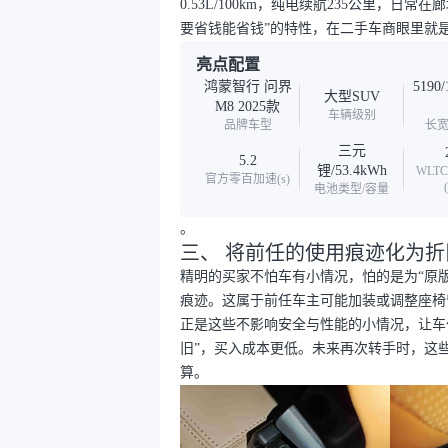
0.53L/100km，纯电续航235公里，
要省钱能省钱”的特性，在二手车商眼里就
亮点配置
鸿蒙智行 问界
5190/
大型SUV
M8 2025款
车辆级别
品牌车型
长宽
三元
5.2
锂/53.4kWh
WLT
官方零百加速(s)
电池类型/容量
。
三、 将前任的使用痕迹化为折
精明的买家不怕车有小情况，怕的是为“原
痕迹。这属于前任车主可能加装或调整座椅
正是这些不影响安全与性能的小情况，让车
旧”，买入成本更低。未来再次转手时，这
算。