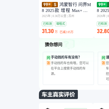
鸿蒙智行 问界M
8 2025款 增程 Max+版 5
8 20
3.4kWh 5座版 (192线激光
3.4k
2025年
|
0.38万公里
|
苏州
2026年
|
雷达）
雷达
已检测
增程式
已检测
31.30
32.8
万
已减
2.05万
猜你想问
手动挡的车有没有？
问
问
手动挡的车也有哦，您可以
您
答
答
在平台上搜索手动挡的车
车
源。
控