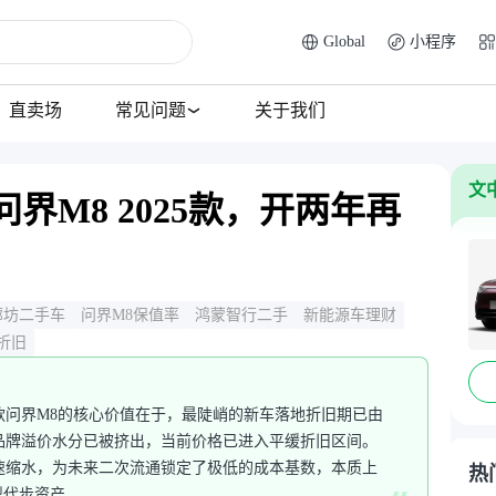
Global
小程序
直卖场
常见问题
关于我们
文
界M8 2025款，开两年再
廊坊二手车
问界M8保值率
鸿蒙智行二手
新能源车理财
折旧
5款问界M8的核心价值在于，最陡峭的新车落地折旧期已由
品牌溢价水分已被挤出，当前价格已进入平缓折旧区间。
速缩水，为未来二次流通锁定了极低的成本基数，本质上
热
型代步资产。