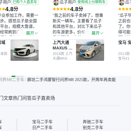
子用户
瓜子用户
瓜
已购个人直卖车
使用线上分期购车
如您在我们平台购买了重大
4.8
4.8
分
分
事故、火烧、泡水车，可终
毕业参加工作，需要一
“我之前的车子卖掉了，想重
“瓜子
身全额退车瓜子目前支持线
步。感觉瓜子是全国
新买一辆车。主要看了瓜子
之前也
上视频看车，您方便的话，
平台，规模大靠谱，
和其他平台，对比下来瓜子
了。你
可以约个看车时间，实时了
经常刷到广告，挺火
的车源更多，价格也更符合
得可能
展开
展开
解车辆所有信息和车况
辆车都有检测报告，
我的预期。之前卖车来过瓜
更过关
思域
上汽大通
宝马 宝
我很放心。去外面买
子，虽然价格没谈成，但
来再卖
MAXUS 大
卖家一张嘴，不敢
APP一直留着。瓜子毕竟是
我买的
通G10
买了本田思域，白
 本田
大平台，整体印象还好。我
2018款 上汽
它的价
2013款
大通MAXUS
宝马X1
户次数少，公里数符
最终买了一台上汽大通，18
适。另
大通G10
然价格比我心理预期
年的车，公里数9万多，符
烧、无
点，但瓜子这么大的
合我的要求，颜色也是我喜
表，在
车价贵点也正常，毕
欢的浅色。瓜子能做线上分
更有保
问界M8二手车
/
廊坊二手鸿蒙智行问界M8 2025款，开两年再卖能
障。其他平台上很多
期，这一点很便捷，其他平
一个售
第三方检测报告，不
台的分期需要到当地办理，
全、更
瓜子有检测有售后，
线上办不了，这是瓜子最核
那么好
门文章
热门问答
瓜子直卖场
钱买个放心。从个人
心的额外价值。虽然我砍过
的。售
车，价格比车商那便
一次价没成功，但不会影响
中的比
况也有检测报告，很
对瓜子的信任。能接受瓜子
十。个
”
比线下贵1000-2000元，因
自己联
为瓜子有质保，车子出小毛
过但没
车
宝马二手车
奔驰二手车
病维修更有保障。”
点了议
车
日产二手车
别克二手车