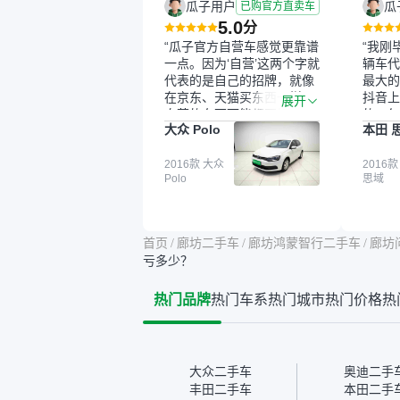
瓜子用户
瓜
已购官方直卖车
5.0
分
“瓜子官方自营车感觉更靠谱
“我刚
一点。因为‘自营’这两个字就
辆车代
代表的是自己的招牌，就像
最大的
在京东、天猫买东西一样，
抖音上
展开
自营的东西可能都要好一
的。每
大众 Polo
本田 
点。就是这种刻板印象吧。
这个让
一开始买二手车的时候，我
车全凭
确实有担心过事故车、泡水
2016款 大众
买。我
2016款
Polo
思域
车这些问题。瓜子的检测报
色，过
告其实并不能完全打消顾
合，虽
虑，因为我也听说过一些报
略高一
告造假或者没检测出来的情
平台，
首页
/
廊坊二手车
/
廊坊鸿蒙智行二手车
/
廊坊
况。我拿到你们的信息之
竟有保
亏多少？
后，自己又在线上去做了一
车没有
些报告查询（用了其他平
敢买。
热门品牌
热门车系
热门城市
热门价格
热
台），同时也找了朋友帮忙
多花点
线下看车。结果跟你们的报
手里买
告是符合的，所以这次车况
宜，车
没问题。购车流程挺快的，
透明。
我第一天看车，第二天你们
大众二手车
奥迪二手
就约我到店，我第三天去提
丰田二手车
本田二手