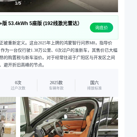
1
/
5
+版 53.4kWh 5座版 (192线激光雷达）
询底价
被重新定义。这台2025年上牌的鸿蒙智行问界M8，指导价
今，作为一台仅行驶1.38万公里、0次过户的准新车，其售价已大幅
昂的购置税与新车溢价。对于经常往返于广阳区与开发区之间
、避开折旧高峰的节点。
0次
2025款
国六
过户次数
车辆年款
排放标准