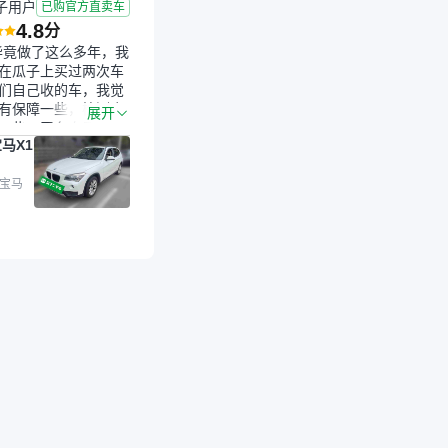
子用户
已购官方直卖车
4.8
分
毕竟做了这么多年，我
在瓜子上买过两次车
们自己收的车，我觉
有保障一些，检测会
展开
一些。平台自己收上
马X1
的车，应该更可靠。
是宝马X1，主要看中
格和公里数比较合
 宝马
外，瓜子承诺无火
事故、无泡水、无调
平台自营上面买应该
障。二手车肯定需要
后保障，这样更安
放心，不像新车车况
，剐蹭风险还是挺大
后保障在我买车决策
重能占到百分之七八
人车源的话，需要我
系卖家，我试着联系
人回我；而自营车我
价，就有销售加我微