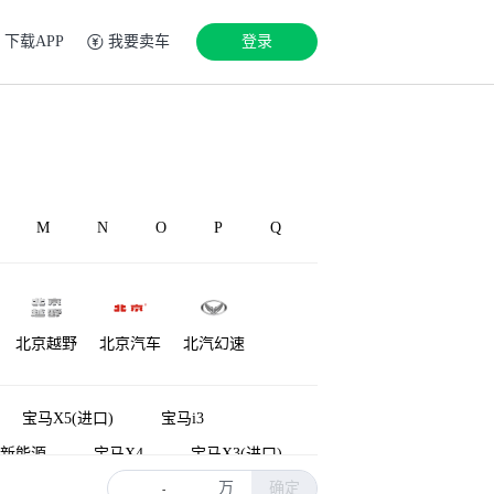
下载APP
我要卖车
登录
M
N
O
P
Q
北京越野
北京汽车
北汽幻速
源
铂驰
博速
北汽雷驰
宝马X5(进口)
宝马i3
系新能源
宝马X4
宝马X3(进口)
万
确定
(进口)
宝马2系多功能旅行车
-