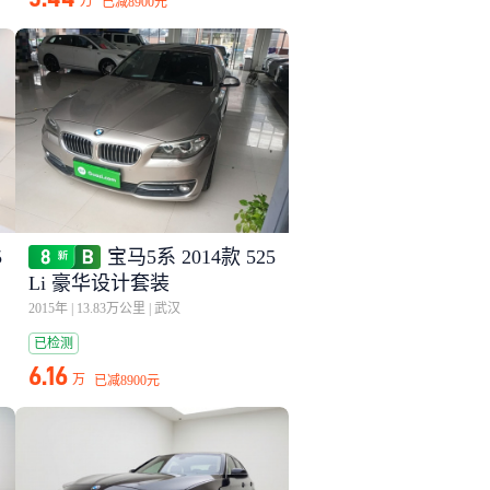
万
已减
8900元
5
宝马5系 2014款 525
Li 豪华设计套装
2015年
|
13.83万公里
|
武汉
已检测
6.16
万
已减
8900元