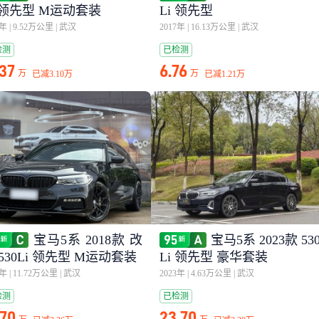
i 领先型 M运动套装
Li 领先型
3年
|
9.52万公里
|
武汉
2017年
|
16.13万公里
|
武汉
检测
已检测
.37
6.76
万
万
已减
3.10万
已减
1.21万
宝马5系 2018款 改
宝马5系 2023款 53
530Li 领先型 M运动套装
Li 领先型 豪华套装
8年
|
11.72万公里
|
武汉
2023年
|
4.63万公里
|
武汉
检测
已检测
.70
23.70