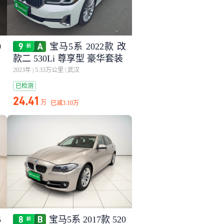
0
宝马5系 2022款 改
款二 530Li 尊享型 豪华套装
2023年
|
5.33万公里
|
武汉
已检测
24.41
万
已减
3.10万
5
宝马5系 2017款 520