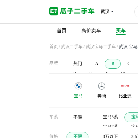
武汉
首页
高价卖车
买车
首页
/
武汉二手车
/
武汉宝马二手车
/
武汉 宝马
品牌
热门
A
B
C
R
S
T
W
宝马
奔驰
比亚迪
宝沃
北汽新能源
北汽威旺
车系
宝马3系
宝
不限
宝马7系
宝
布加迪
北汽道达
比克汽车
价格
不限
宝马2系旅行车
3万以下
3-