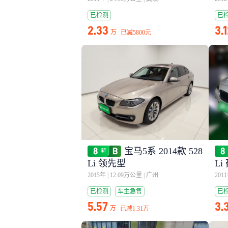
已检测
已
2.33
3.
万
已减
5800元
宝马5系 2014款 528
Li 领先型
Li
2015年
|
12.09万公里
|
广州
201
已检测
车主急售
已
5.57
3.
万
已减
1.31万