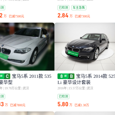
检测
已检测
车主急售
12
2.84
万
万
已减
7500元
已减
7300元
宝马5系 2011款 535
宝马5系 2014款 52
 豪华型
Li 豪华设计套装
1年
|
19.79万公里
|
武汉
2016年
|
15.57万公里
|
武汉
检测
已检测
33
5.80
万
万
已减
7800元
已减
1.38万