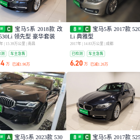
宝马5系 2018款 改
宝马5系 2017款 52
530Li 领先型 豪华套装
Li 典雅型
8年
|
15.39万公里
|
南昌
2017年
|
14.83万公里
|
成都
检测
车主急售
已检测
车主急售
54
6.20
万
万
已减
1.96万
已减
1.26万
宝马5系 2023款 530
宝马5系 2017款 52