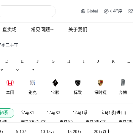
Global
小程序
直卖场
常见问题
关于我们
5系二手车
D
E
F
G
H
I
J
K
L
X
Y
Z
本田
别克
宝骏
标致
保时捷
奔腾
BAW北汽制
北汽昌河
比速汽车
北汽瑞翔
宾利
百智新能
马5系
宝马X1
宝马X3
宝马1系
宝马1系(进口)
造
马4系
宝马2系(进口)
宝马X2
宝马3系GT
宝马5
5万
宝马6系GT
5-10万
宝马X5
10-15万
宝马X6
15-20万
宝马iX3
20万以上
宝马5系