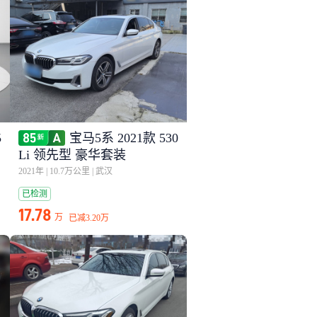
5
宝马5系 2021款 530
Li 领先型 豪华套装
2021年
|
10.7万公里
|
武汉
已检测
17.78
万
已减
3.20万