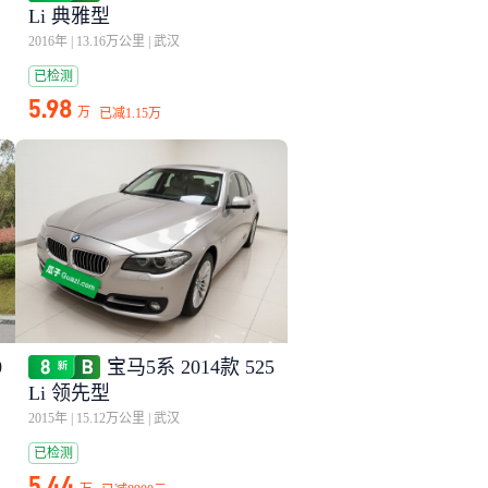
Li 典雅型
2016年
|
13.16万公里
|
武汉
已检测
5.98
万
已减
1.15万
0
宝马5系 2014款 525
Li 领先型
2015年
|
15.12万公里
|
武汉
已检测
5.44