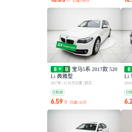
万
已减
3.08万
宝马5系 2017款 520
Li 典雅型
Li
2017年
|
11.91万公里
|
武汉
201
已检测
已
6.59
6.
万
已减
1.01万