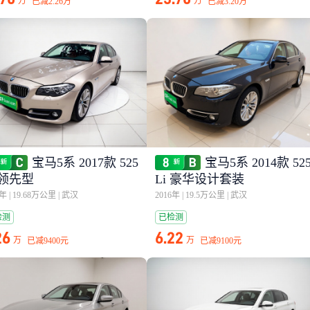
万
万
已减
2.26万
已减
3.20万
宝马5系 2017款 525
宝马5系 2014款 52
 领先型
Li 豪华设计套装
6年
|
19.68万公里
|
武汉
2016年
|
19.5万公里
|
武汉
检测
已检测
26
6.22
万
万
已减
9400元
已减
9100元