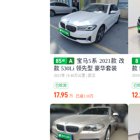
宝马5系 2021款 改
款 530Li 领先型 豪华套装
款 
2021年
|
9.46万公里
|
武汉
201
已检测
已
17.95
12
万
已减
3.10万