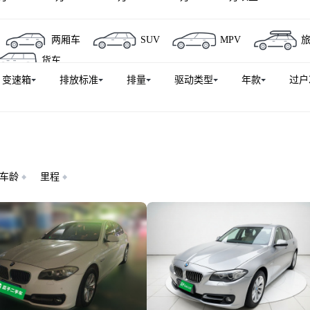
宝马Z4
宝马X5（平行进口）
宝马X1(进口)
宝马5系
两厢车
SUV
MPV
宝马i5
宝马2系
宝马iX1
宝马2系旅行车(进口)
货车
口）
宝马i4
宝马M4
宝马X3 M
宝马6系
宝马
变速箱
排放标准
排量
驱动类型
年款
过户
X5 M
宝马M3
宝马XM
宝马X6 M
宝马i8
宝马X1 M35Li
宝马M235L
宝马X3 M50
宝马M6
口）
宝马7系新能源
宝马M8
宝马M5新能源
宝马
车龄
里程