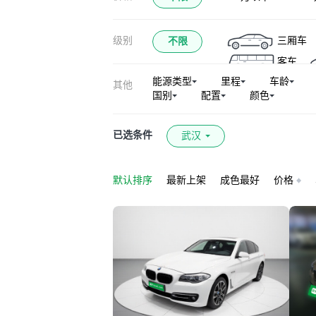
宝马X2(进口)
级别
三厢车
不限
宝马X1新能源
客车
宝马X6（平行进
能源类型
里程
车龄
其他
宝马M2
宝马
国别
配置
颜色
宝马i5(进口)
宝马X3（平行进
已选条件
武汉
默认排序
最新上架
成色最好
价格