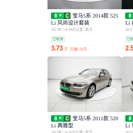
宝马5系 2014款 525
Li 风尚设计套装
Li
2013年
|
16.89万公里
|
武汉
201
已检测
已
3.73
2.
万
已减
1.32万
宝马5系 2011款 520
Li 典雅型
Li
2011年
|
24.56万公里
|
武汉
201