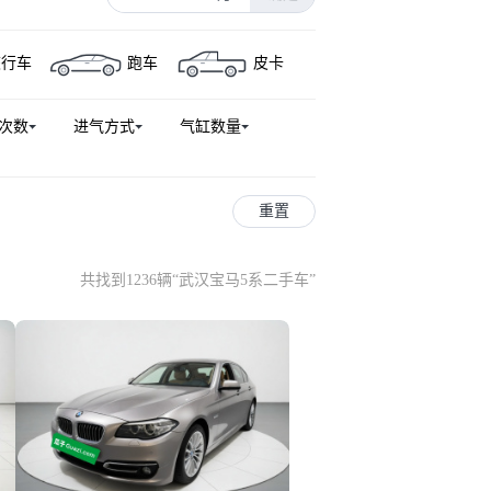
GT
宝马3系(进口)
宝马X7
旅行车
跑车
皮卡
宝马iX
宝马i3(进口)
i7
宝马X4 M
宝马8系
次数
进气方式
气缸数量
宝马M240i
宝马X5新能源(进口)
宝马M5
宝马5系（平行进口）
1系M
重置
共找到1236辆
“
武汉宝马5系二手车
”