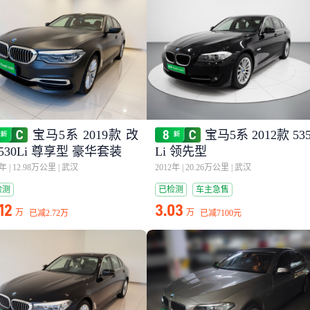
宝马5系 2019款 改
宝马5系 2012款 53
530Li 尊享型 豪华套装
Li 领先型
9年
|
12.98万公里
|
武汉
2012年
|
20.26万公里
|
武汉
检测
已检测
车主急售
.12
3.03
万
万
已减
2.72万
已减
7100元