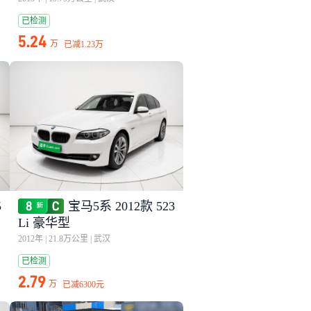
已检测
5.24
万
已减
1.23万
5
宝马5系 2012款 523
Li 豪华型
2012年
|
21.8万公里
|
武汉
已检测
2.79
万
已减
6300元