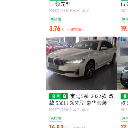
Li 领先型
L
2013年
|
11.88万公里
|
武汉
202
已检测
已
3.76
19
万
已减
7100元
宝马5系 2022款 改
款 530Li 领先型 豪华套装
款 
2022年
|
12.04万公里
|
武汉
201
已检测
已
16.83
12