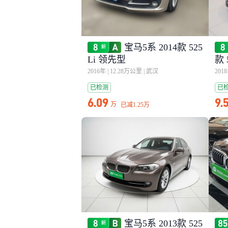
宝马5系 2014款 525
Li 领先型
款 
2016年
|
12.28万公里
|
武汉
201
已检测
已
6.09
9.
万
已减
1.25万
宝马5系 2013款 525